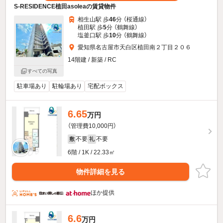
S-RESIDENCE植田asoleaの賃貸物件
相生山駅 歩
46
分 （桜通線）
植田駅 歩
5
分 （鶴舞線）
塩釜口駅 歩
10
分 （鶴舞線）
愛知県名古屋市天白区植田南２丁目２０６
14階建 / 新築 / RC
すべての写真
駐車場あり
駐輪場あり
宅配ボックス
6.65
万円
（管理費10,000円）
不要
不要
敷
礼
6階 / 1K / 22.33㎡
物件詳細を見る
ほか提供
6.6
万円