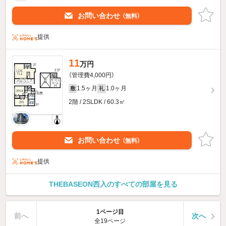
お問い合わせ
（無料）
提供
11
万円
（管理費4,000円）
1.5ヶ月
1.0ヶ月
敷
礼
2階 / 2SLDK / 60.3㎡
お問い合わせ
（無料）
提供
THEBASEON西入のすべての部屋を見る
1ページ目
前へ
次へ
全19ページ