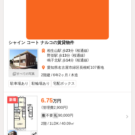
シャイン コート ナルコの賃貸物件
相生山駅 歩
23
分 （桜通線）
野並駅 歩
13
分 （桜通線）
鳴子北駅 歩
14
分 （桜通線）
愛知県名古屋市緑区長根町107番地
すべての写真
2階建 / 6年2ヶ月 / 木造
駐車場あり
駐輪場あり
宅配ボックス
6.75
新着
万円
（管理費2,900円）
不要
90,000円
敷
礼
2階 / 1LDK / 40.09㎡