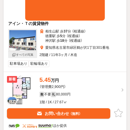
アイン・Ｔの賃貸物件
相生山駅 歩
37
分 （桜通線）
徳重駅 歩
5
分 （桜通線）
神沢駅 歩
18
分 （桜通線）
愛知県名古屋市緑区鶴が沢1丁目301番地
2階建 / 11年3ヶ月 / 木造
すべての写真
駐車場あり
駐輪場あり
5.45
新着
万円
（管理費2,900円）
不要
80,000円
敷
礼
1階 / 1K / 27.67㎡
お問い合わせ
（無料）
ほか提供