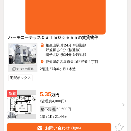
ハーモニーテラスＣａｌｍＯｃｅａｎの賃貸物件
相生山駅 歩
24
分 （桜通線）
野並駅 歩
9
分 （桜通線）
鳴子北駅 歩
14
分 （桜通線）
愛知県名古屋市天白区野並４丁目
2階建 / 7年6ヶ月 / 木造
すべての写真
宅配ボックス
5.35
新着
万円
（管理費4,000円）
不要
53,500円
敷
礼
1階 / 1K / 21.44㎡
お問い合わせ
（無料）