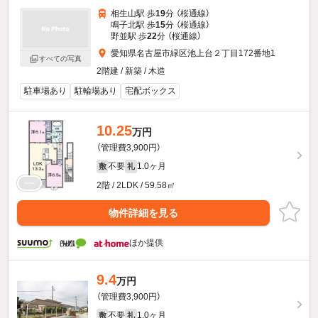
相生山駅 歩
19
分 （桜通線）
鳴子北駅 歩
15
分 （桜通線）
野並駅 歩
22
分 （桜通線）
愛知県名古屋市緑区池上台２丁目172番地1
すべての写真
2階建 / 新築 / 木造
駐車場あり
駐輪場あり
宅配ボックス
10.25
万円
（管理費3,900円）
不要
1.0ヶ月
敷
礼
2階 / 2LDK / 59.58㎡
物件詳細を見る
ほか提供
9.4
万円
（管理費3,900円）
不要
1.0ヶ月
敷
礼