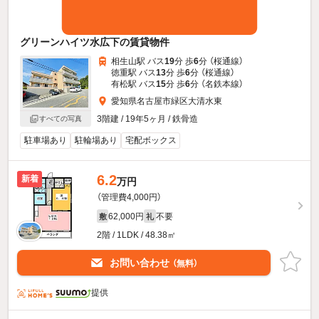
グリーンハイツ水広下の賃貸物件
相生山駅 バス
19
分 歩
6
分 （桜通線）
徳重駅 バス
13
分 歩
6
分 （桜通線）
有松駅 バス
15
分 歩
6
分 （名鉄本線）
愛知県名古屋市緑区大清水東
3階建 / 19年5ヶ月 / 鉄骨造
すべての写真
駐車場あり
駐輪場あり
宅配ボックス
6.2
新着
万円
（管理費4,000円）
62,000円
不要
敷
礼
2階 / 1LDK / 48.38㎡
お問い合わせ
（無料）
提供