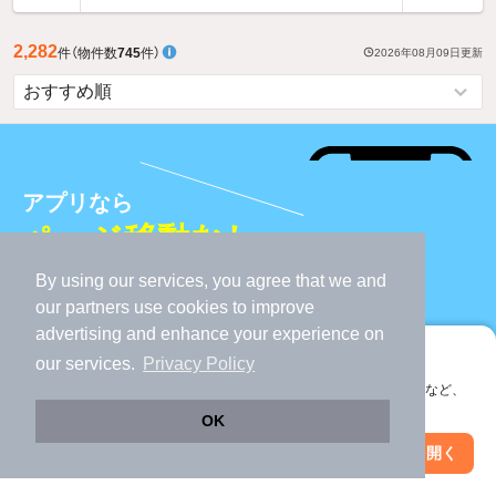
2,282
件
（物件数
745
件）
2026年08月09日
更新
アプリなら
ページ移動なし
で
物件をサクサク探せる！
By using our services, you agree that we and
our
partners
use cookies to improve
advertising and enhance your experience on
アプリをダウンロード
アプリに切り替えて、サクサクお部屋探し
our services.
Privacy Policy
会員登録なしですぐ使える。マップ検索やお気に入り保存など、
アプリ限定の便利な機能が使えます！
条件を変更する
OK
Web版で続行
アプリを開く
相生山駅
絞り込み条件
駅・沿線を変更
絞り込み条件を変更
変更する
変更する