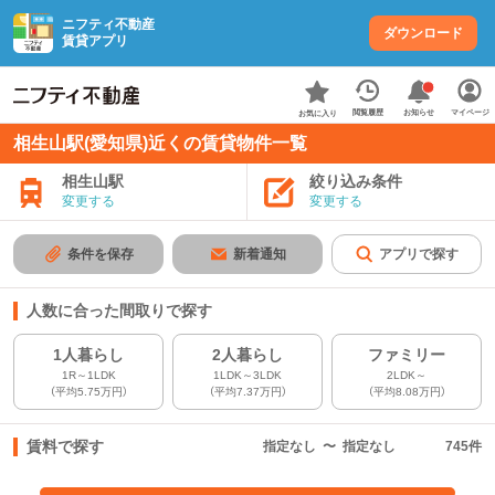
ニフティ不動産
ダウンロード
賃貸アプリ
お知らせ
閲覧履歴
マイページ
お気に入り
相生山駅(愛知県)近くの賃貸物件一覧
相生山駅
絞り込み条件
変更する
変更する
条件を保存
新着通知
アプリで探す
人数に合った間取りで探す
1人暮らし
2人暮らし
ファミリー
1R～1LDK
1LDK～3LDK
2LDK～
（平均5.75万円）
（平均7.37万円）
（平均8.08万円）
賃料で探す
指定なし
〜
指定なし
745
件