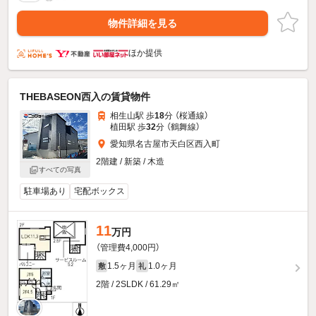
物件詳細を見る
ほか提供
THEBASEON西入の賃貸物件
相生山駅 歩
18
分 （桜通線）
植田駅 歩
32
分 （鶴舞線）
愛知県名古屋市天白区西入町
2階建 / 新築 / 木造
すべての写真
駐車場あり
宅配ボックス
11
万円
（管理費4,000円）
1.5ヶ月
1.0ヶ月
敷
礼
2階 / 2SLDK / 61.29㎡