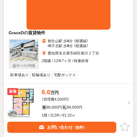
GraceDの賃貸物件
相生山駅 歩
4
分 （桜通線）
鳴子北駅 歩
9
分 （桜通線）
愛知県名古屋市緑区相川２丁目
2階建 / 12年7ヶ月 / 軽量鉄骨
すべての写真
駐車場あり
駐輪場あり
宅配ボックス
8.6
新着
万円
（管理費4,500円）
86,000円
86,000円
敷
礼
1階 / 2LDK / 61.32㎡
お問い合わせ
（無料）