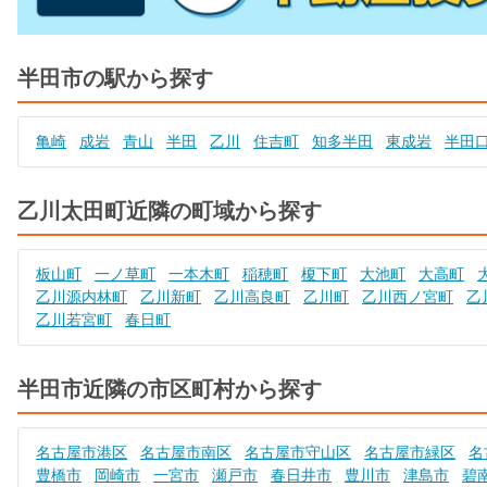
半田市の駅から探す
亀崎
成岩
青山
半田
乙川
住吉町
知多半田
東成岩
半田
乙川太田町近隣の町域から探す
板山町
一ノ草町
一本木町
稲穂町
榎下町
大池町
大高町
乙川源内林町
乙川新町
乙川高良町
乙川町
乙川西ノ宮町
乙
乙川若宮町
春日町
半田市近隣の市区町村から探す
名古屋市港区
名古屋市南区
名古屋市守山区
名古屋市緑区
名
豊橋市
岡崎市
一宮市
瀬戸市
春日井市
豊川市
津島市
碧