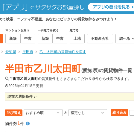
とめて検索、ニフティ不動産。あなたにピッタリの賃貸物件をみつけよう！
マンションを買う
一戸建てを買う
建てる
新築
中古
新築
中古
土地
不動産会社
調べる
愛知県
半田市
乙川太田町の賃貸物件を探す
半田市乙川太田町
(愛知県)の賃貸物件一覧
半田市乙川太田町
の賃貸物件をさまざまなこだわり条件から検索できます。
2026年04月18日
更新
現在の選択条件：
-
絞り込み
並び替え
＆
1
物件数
件