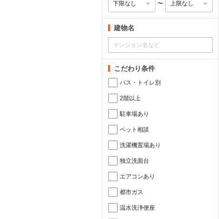
〜
建物名
こだわり条件
バス・トイレ別
2階以上
駐車場あり
ペット相談
洗濯機置場あり
独立洗面台
エアコンあり
都市ガス
温水洗浄便座