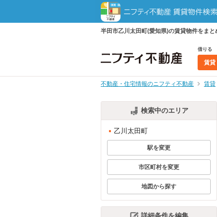
半田市乙川太田町(愛知県)の賃貸物件をま
借りる
賃貸
不動産・住宅情報のニフティ不動産
賃貸
検索中のエリア
乙川太田町
駅を変更
市区町村を変更
地図から探す
詳細条件を編集