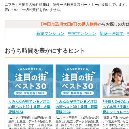
ニフティ不動産の物件情報は、物件一括検索参加パートナーが提供しています。
容について一切の責任を負いません。
【半田市乙川太田町】の購入物件
からお探しの方
新築マンション
中古マンション
新築一戸建て
おうち時間を豊かにするヒント
＼みんなが見ている／注目
＼みんなが見ている／注目
「手取り3分の1
の街ベスト30｜賃貸・大阪
の街ベスト30｜賃貸・静岡
って本当？手取
府版2024
県版2024
費をシミュレー
「ニフティ不動産」では理想のお部
「ニフティ不動産」では理想のお部
「家賃は手取りの3分
屋探しに役立つデータを独自に集
屋探しに役立つデータを独自に集
いう言葉を聞いたこ
計・調査しています。 今回は大阪
計・調査しています。 今回は静岡
か？ 手取りに対し
府で最も検索・閲覧された注目の
県で最も検索・閲覧された注目の
ると、食費や貯金に