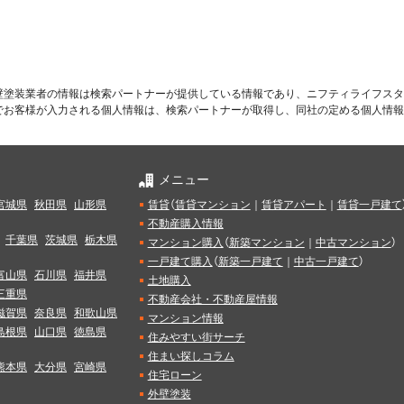
壁塗装業者の情報は検索パートナーが提供している情報であり、ニフティライフスタ
でお客様が入力される個人情報は、検索パートナーが取得し、同社の定める個人情報
メニュー
宮城県
秋田県
山形県
賃貸
（
賃貸マンション
｜
賃貸アパート
｜
賃貸一戸建て
不動産購入情報
千葉県
茨城県
栃木県
マンション購入
（
新築マンション
｜
中古マンション
）
一戸建て購入
（
新築一戸建て
｜
中古一戸建て
）
富山県
石川県
福井県
土地購入
三重県
不動産会社・不動産屋情報
滋賀県
奈良県
和歌山県
マンション情報
島根県
山口県
徳島県
住みやすい街サーチ
住まい探しコラム
熊本県
大分県
宮崎県
住宅ローン
外壁塗装