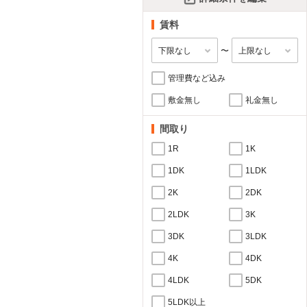
賃料
〜
管理費など込み
敷金無し
礼金無し
間取り
1R
1K
1DK
1LDK
2K
2DK
2LDK
3K
3DK
3LDK
4K
4DK
4LDK
5DK
5LDK以上