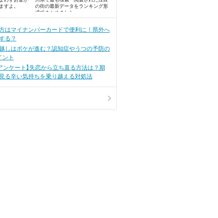
ますよ。
の街の最新データをランキング形
式でまとめました。
方はマイナンバーカードで便利に！県外へ
する？
越しはボケが進む？認知症やうつの予防の
イント
にアンケート】失恋から立ち直る方法は？期
見る辛い気持ちを乗り越える対処法