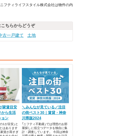
ニフティライフスタイル株式会社は物件の内
はこちらからどうぞ
中古一戸建て
土地
」が家賃目安
＼みんなが見ている／注目
りから生活
の街ベスト30｜賃貸・神奈
ション
川県版2024
の1が目安」と
「ニフティ不動産」では理想のお部
とはあります
屋探しに役立つデータを独自に集
て家賃が高すぎ
計・調査しています。 今回は神奈
まわすお金が
川県で最も検索・閲覧された注目