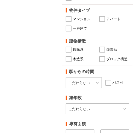
物件タイプ
マンション
アパート
一戸建て
建物構造
鉄筋系
鉄骨系
木造系
ブロック構造
駅からの時間
バス可
築年数
専有面積