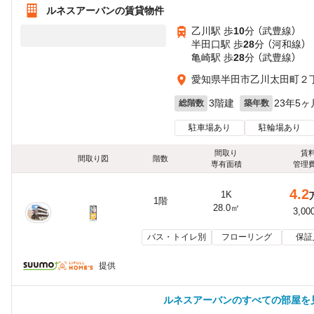
ルネスアーバンの賃貸物件
乙川駅 歩
10
分 （武豊線）
半田口駅 歩
28
分 （河和線）
亀崎駅 歩
28
分 （武豊線）
愛知県半田市乙川太田町２
3階建
23年5ヶ
総階数
築年数
駐車場あり
駐輪場あり
間取り
賃
間取り図
階数
専有面積
管理
4.2
1K
1階
28.0㎡
3,00
バス・トイレ別
フローリング
保証
提供
ルネスアーバンのすべての部屋を