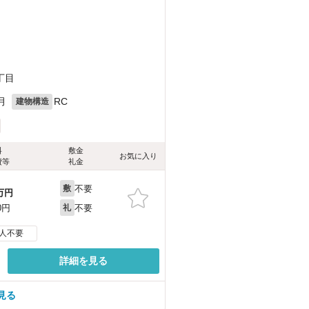
丁目
月
RC
建物構造
料
敷金
お気に入り
費等
礼金
不要
敷
万円
不要
0円
礼
人不要
詳細を見る
見る