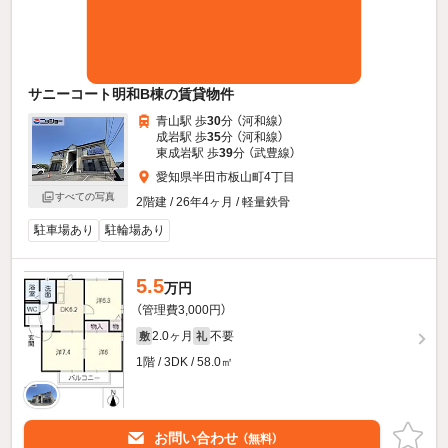
サニーコート明和B棟の賃貸物件
青山駅 歩
30
分 （河和線）
成岩駅 歩
35
分 （河和線）
東成岩駅 歩
39
分 （武豊線）
愛知県半田市板山町4丁目
すべての写真
2階建 / 26年4ヶ月 / 軽量鉄骨
駐車場あり
駐輪場あり
5.5
万円
（管理費3,000円）
2.0ヶ月
不要
敷
礼
1階 / 3DK / 58.0㎡
お問い合わせ
（無料）