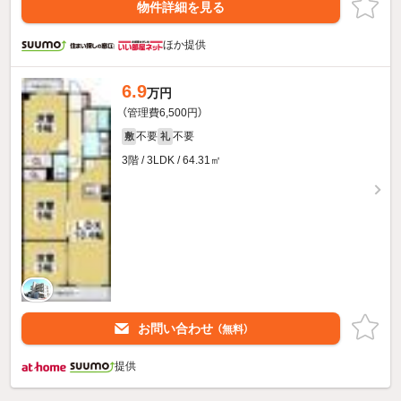
物件詳細を見る
ほか提供
6.9
万円
（管理費6,500円）
不要
不要
敷
礼
3階 / 3LDK / 64.31㎡
お問い合わせ
（無料）
提供