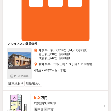
マ ジュネスの賃貸物件
知多半田駅 バス
14
分 歩
4
分 （河和線）
青山駅 歩
38
分 （河和線）
成岩駅 歩
42
分 （河和線）
愛知県半田市板山町１３丁目１２９番地
2階建 / 20年2ヶ月 / 木造
すべての写真
駐車場あり
駐輪場あり
5.2
万円
（管理費3,300円）
不要
不要
敷
礼