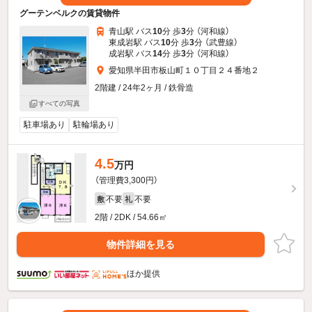
グーテンベルクの賃貸物件
青山駅 バス
10
分 歩
3
分 （河和線）
東成岩駅 バス
10
分 歩
3
分 （武豊線）
成岩駅 バス
14
分 歩
3
分 （河和線）
愛知県半田市板山町１０丁目２４番地２
2階建 / 24年2ヶ月 / 鉄骨造
すべての写真
駐車場あり
駐輪場あり
4.5
万円
（管理費3,300円）
不要
不要
敷
礼
2階 / 2DK / 54.66㎡
物件詳細を見る
ほか提供