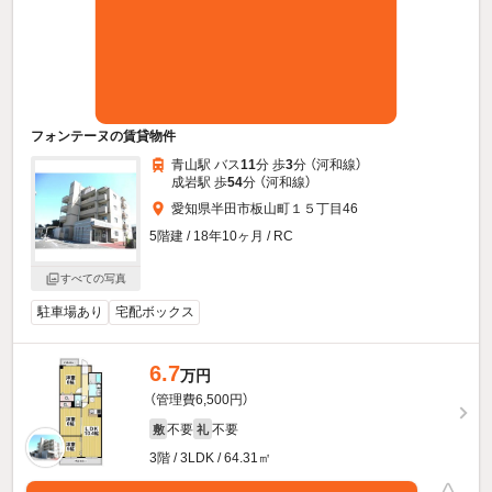
フォンテーヌの賃貸物件
青山駅 バス
11
分 歩
3
分 （河和線）
成岩駅 歩
54
分 （河和線）
愛知県半田市板山町１５丁目46
5階建 / 18年10ヶ月 / RC
すべての写真
駐車場あり
宅配ボックス
6.7
万円
（管理費6,500円）
不要
不要
敷
礼
3階 / 3LDK / 64.31㎡