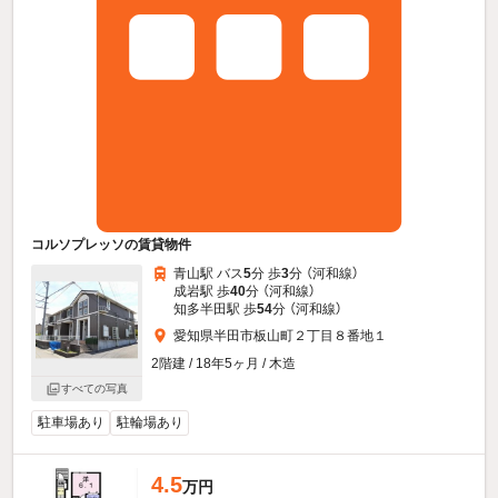
コルソプレッソの賃貸物件
青山駅 バス
5
分 歩
3
分 （河和線）
成岩駅 歩
40
分 （河和線）
知多半田駅 歩
54
分 （河和線）
愛知県半田市板山町２丁目８番地１
2階建 / 18年5ヶ月 / 木造
すべての写真
駐車場あり
駐輪場あり
4.5
万円