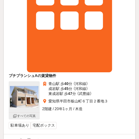
プチプランシュAの賃貸物件
青山駅 歩
40
分 （河和線）
成岩駅 歩
45
分 （河和線）
東成岩駅 歩
47
分 （武豊線）
愛知県半田市板山町６丁目２番地３
2階建 / 20年1ヶ月 / 木造
すべての写真
駐車場あり
宅配ボックス