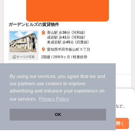
ガーデンヒルズの賃貸物件
青山駅 歩
36
分 （河和線）
成岩駅 歩
41
分 （河和線）
東成岩駅 歩
45
分 （武豊線）
愛知県半田市板山町５丁目
2階建 / 28年9ヶ月 / 軽量鉄骨
すべての写真
駐車場あり
By using our services, you agree that we and
4.5
万円
our
partners
use cookies to improve
（管理費3,000円）
advertising and enhance your experience on
アプリに切り替えて、サクサクお部屋探し
不要
不要
敷
礼
our services.
Privacy Policy
2階 / 3DK / 56.01㎡
会員登録なしですぐ使える。マップ検索やお気に入り保存など、
アプリ限定の便利な機能が使えます！
OK
お問い合わせ
（無料）
Web版で続行
アプリを開く
市区町村を変更
絞り込み条件を変更
ほか提供