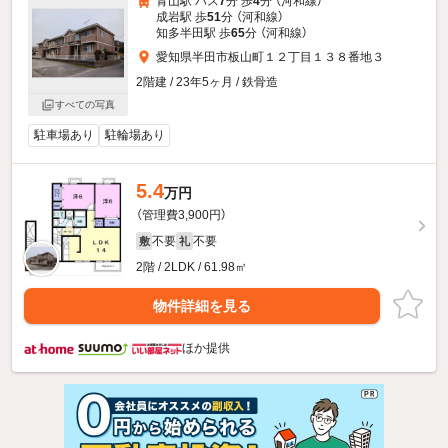
青山駅 バス
7
分 歩
4
分 （河和線）
成岩駅 歩
51
分 （河和線）
知多半田駅 歩
65
分 （河和線）
愛知県半田市板山町１２丁目１３８番地３
2階建 / 23年5ヶ月 / 鉄骨造
すべての写真
駐車場あり
駐輪場あり
5.4
万円
（管理費3,900円）
不要
不要
敷
礼
2階 / 2LDK / 61.98㎡
物件詳細を見る
ほか提供