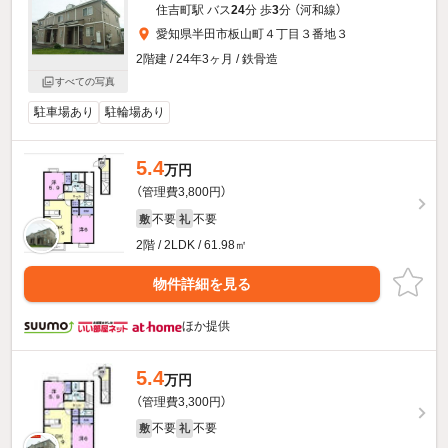
住吉町駅 バス
24
分 歩
3
分 （河和線）
愛知県半田市板山町４丁目３番地３
2階建 / 24年3ヶ月 / 鉄骨造
すべての写真
駐車場あり
駐輪場あり
5.4
万円
（管理費3,800円）
不要
不要
敷
礼
2階 / 2LDK / 61.98㎡
物件詳細を見る
ほか提供
5.4
万円
（管理費3,300円）
不要
不要
敷
礼