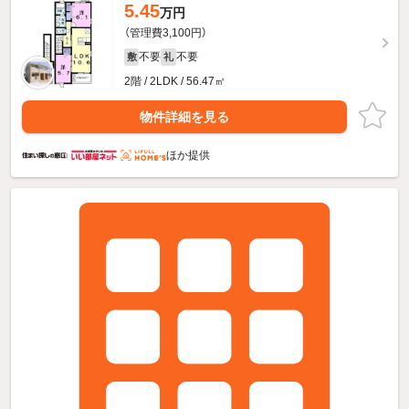
5.45
万円
（管理費3,100円）
不要
不要
敷
礼
2階 / 2LDK / 56.47㎡
物件詳細を見る
ほか提供