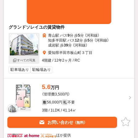
グランドソレイユの賃貸物件
青山駅 バス
9
分 歩
5
分 （河和線）
知多半田駅 バス
12
分 歩
5
分 （河和線）
成岩駅 歩
39
分 （河和線）
愛知県半田市板山町３丁目
4階建 / 12年2ヶ月 / RC
すべての写真
駐車場あり
駐輪場あり
5.6
万円
（管理費3,500円）
56,000円
不要
敷
礼
3階 / 1LDK / 41.14㎡
お問い合わせ
（無料）
ほか提供