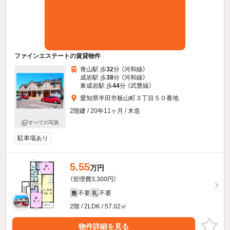
ファインエステートの賃貸物件
青山駅 歩
32
分 （河和線）
成岩駅 歩
38
分 （河和線）
東成岩駅 歩
44
分 （武豊線）
愛知県半田市板山町３丁目５０番地
2階建 / 20年11ヶ月 / 木造
すべての写真
駐車場あり
5.55
万円
（管理費3,300円）
不要
不要
敷
礼
2階 / 2LDK / 57.02㎡
物件詳細を見る