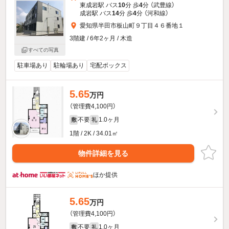
東成岩駅 バス
10
分 歩
4
分 （武豊線）
成岩駅 バス
14
分 歩
4
分 （河和線）
愛知県半田市板山町９丁目４６番地１
3階建 / 6年2ヶ月 / 木造
すべての写真
駐車場あり
駐輪場あり
宅配ボックス
5.65
万円
（管理費4,100円）
不要
1.0ヶ月
敷
礼
1階 / 2K / 34.01㎡
物件詳細を見る
ほか提供
5.65
万円
（管理費4,100円）
不要
1.0ヶ月
敷
礼