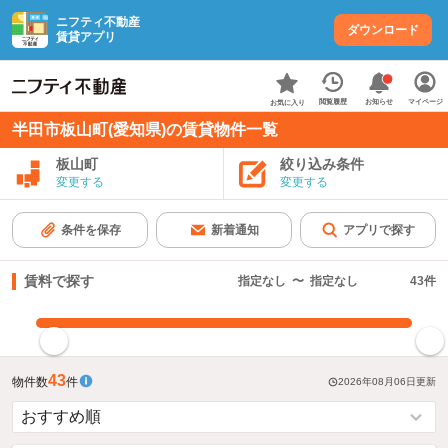
ニフティ不動産
ダウンロード
賃貸アプリ
お知らせ
閲覧履歴
マイページ
お気に入り
半田市板山町(愛知県)の賃貸物件一覧
板山町
絞り込み条件
変更する
変更する
条件を保存
新着通知
アプリで探す
賃料で探す
指定なし
〜
指定なし
43
件
指定した賃料で絞り込む
43
物件数
件
2026年08月06日
更新