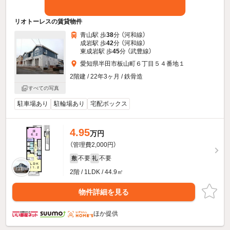
リオトーレスの賃貸物件
青山駅 歩
38
分 （河和線）
成岩駅 歩
42
分 （河和線）
東成岩駅 歩
45
分 （武豊線）
愛知県半田市板山町６丁目５４番地１
2階建 / 22年3ヶ月 / 鉄骨造
すべての写真
駐車場あり
駐輪場あり
宅配ボックス
4.95
万円
（管理費2,000円）
不要
不要
敷
礼
2階 / 1LDK / 44.9㎡
物件詳細を見る
ほか提供