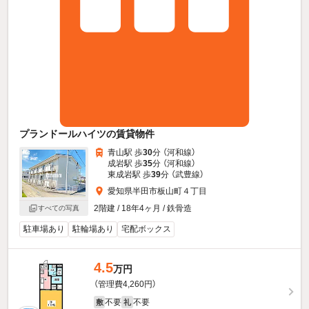
プランドールハイツの賃貸物件
青山駅 歩
30
分 （河和線）
成岩駅 歩
35
分 （河和線）
東成岩駅 歩
39
分 （武豊線）
愛知県半田市板山町４丁目
2階建 / 18年4ヶ月 / 鉄骨造
すべての写真
駐車場あり
駐輪場あり
宅配ボックス
4.5
万円
（管理費4,260円）
不要
不要
敷
礼