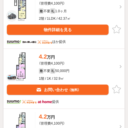
（管理費4,100円）
不要
1.0ヶ月
敷
礼
2階 / 1LDK / 42.37㎡
物件詳細を見る
ほか提供
4.2
万円
（管理費4,100円）
不要
50,000円
敷
礼
1階 / 1K / 32.9㎡
お問い合わせ
（無料）
提供
4.2
万円
（管理費4,100円）