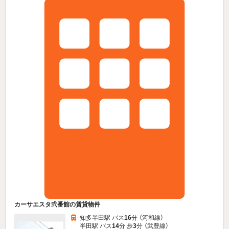
カーサエスタ弐番館の賃貸物件
知多半田駅 バス
16
分 （河和線）
半田駅 バス
14
分 歩
3
分 （武豊線）