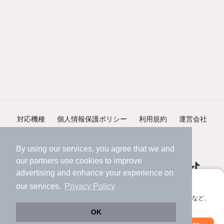
対応機種
個人情報保護ポリシー
利用規約
運営会社
ヘルプ・お問い合わせ
採用情報
By using our services, you agree that we and
our
partners
use cookies to improve
advertising and enhance your experience on
アプリに切り替えて、サクサクお部屋探し
our services.
Privacy Policy
会員登録なしですぐ使える。マップ検索やお気に入り保存など、
©NIFTY Lifestyle Co., Ltd.
アプリ限定の便利な機能が使えます！
OK