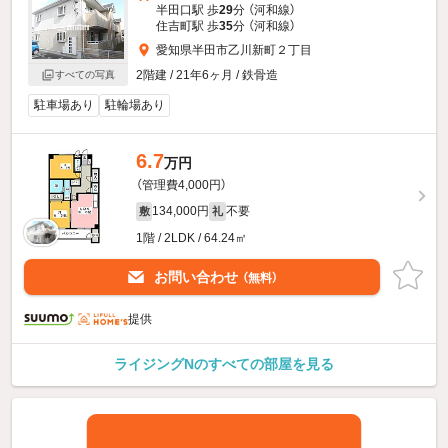
半田口駅 歩
29
分 （河和線）
住吉町駅 歩
35
分 （河和線）
愛知県半田市乙川新町２丁目
2階建 / 21年6ヶ月 / 鉄骨造
すべての写真
駐車場あり
駐輪場あり
6.7
万円
（管理費4,000円）
134,000円
不要
敷
礼
1階 / 2LDK / 64.24㎡
お問い合わせ
（無料）
提供
ライジングNのすべての部屋を見る