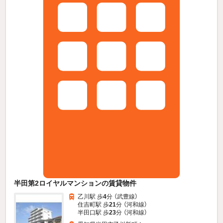
半田第2ロイヤルマンションの賃貸物件
乙川駅 歩
4
分 （武豊線）
住吉町駅 歩
21
分 （河和線）
半田口駅 歩
23
分 （河和線）