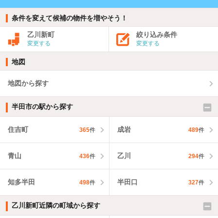
条件を変えて候補の物件を増やそう！
乙川新町
絞り込み条件
変更する
変更する
地図
地図から探す
半田市の駅から探す
住吉町
成岩
365
件
489
件
青山
乙川
436
件
294
件
知多半田
半田口
498
件
327
件
乙川新町近隣の町域から探す