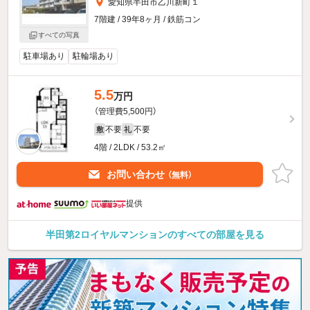
愛知県半田市乙川新町１
7階建 / 39年8ヶ月 / 鉄筋コン
すべての写真
駐車場あり
駐輪場あり
5.5
万円
（管理費5,500円）
不要
不要
敷
礼
4階 / 2LDK / 53.2㎡
お問い合わせ
（無料）
提供
半田第2ロイヤルマンションのすべての部屋を見る