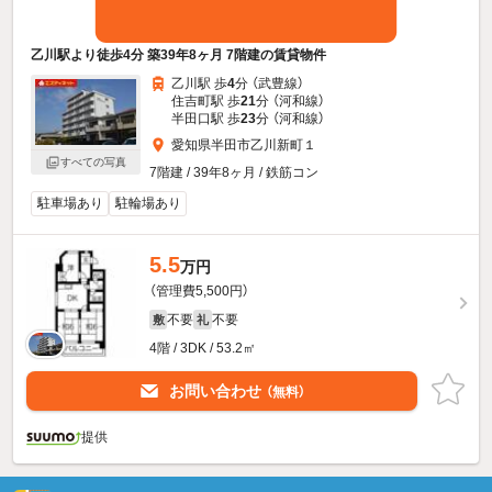
乙川駅より徒歩4分 築39年8ヶ月 7階建の賃貸物件
乙川駅 歩
4
分 （武豊線）
住吉町駅 歩
21
分 （河和線）
半田口駅 歩
23
分 （河和線）
愛知県半田市乙川新町１
すべての写真
7階建 / 39年8ヶ月 / 鉄筋コン
駐車場あり
駐輪場あり
5.5
万円
（管理費5,500円）
不要
不要
敷
礼
4階 / 3DK / 53.2㎡
お問い合わせ
（無料）
提供