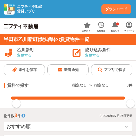
ニフティ不動産
ダウンロード
賃貸アプリ
お知らせ
閲覧履歴
マイページ
お気に入り
半田市乙川新町(愛知県)の賃貸物件一覧
乙川新町
絞り込み条件
変更する
変更する
条件を保存
新着通知
アプリで探す
賃料で探す
指定なし
〜
指定なし
3
件
指定した賃料で絞り込む
3
物件数
件
2026年07月26日
更新