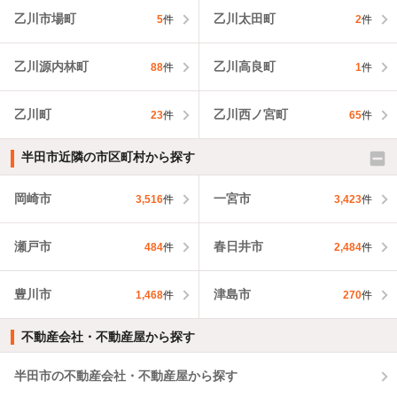
乙川市場町
乙川太田町
5
件
2
件
乙川源内林町
乙川高良町
88
件
1
件
乙川町
乙川西ノ宮町
23
件
65
件
半田市近隣の市区町村から探す
岡崎市
一宮市
3,516
件
3,423
件
瀬戸市
春日井市
484
件
2,484
件
豊川市
津島市
1,468
件
270
件
不動産会社・不動産屋から探す
半田市の不動産会社・不動産屋から探す