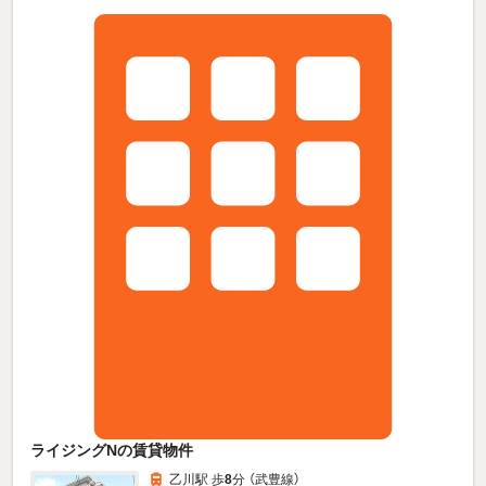
ライジングNの賃貸物件
乙川駅 歩
8
分 （武豊線）