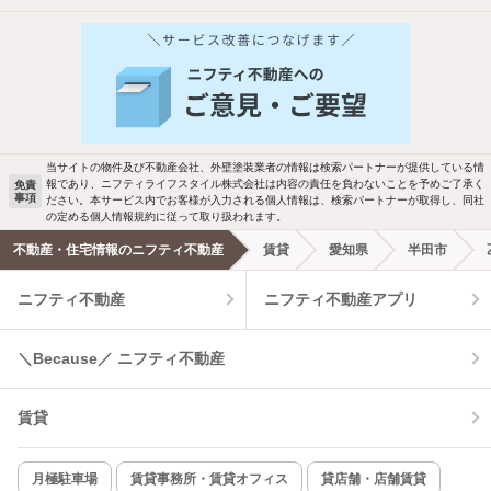
他の人はこんな条件で絞り込んでいます！
人気のこだわり条件
新着物件メール通知
バス・トイレ別
2階以上
ご希望の条件の物件が見つかり次第、メ
駐車場あり
ペット相談
ールでお知らせします
当サイトの物件及び不動産会社、外壁塗装業者の情報は検索パートナーが提供している情
報であり、ニフティライフスタイル株式会社は内容の責任を負わないことを予めご了承く
免責
事項
ださい。本サービス内でお客様が入力される個人情報は、検索パートナーが取得し、同社
洗濯機置場あり
独立洗面台
新着メール通知を受け取る
の定める個人情報規約に従って取り扱われます。
不動産・住宅情報のニフティ不動産
賃貸
愛知県
半田市
エアコンあり
都市ガス
ニフティ不動産
ニフティ不動産アプリ
温水洗浄便座
オートロック
＼Because／ ニフティ不動産
コンロ2口以上
追焚き機能
賃貸
TV付インターホン
角部屋
新着のみ
インターネット無料
月極駐車場
賃貸事務所・賃貸オフィス
貸店舗・店舗賃貸