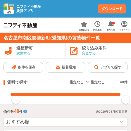
ニフティ不動産
ダウンロード
賃貸アプリ
お知らせ
閲覧履歴
マイページ
お気に入り
名古屋市南区道徳新町(愛知県)の賃貸物件一覧
道徳新町
絞り込み条件
変更する
変更する
条件を保存
新着通知
アプリで探す
賃料で探す
指定なし
〜
指定なし
48
件
指定した賃料で絞り込む
48
物件数
件
2026年08月07日
更新