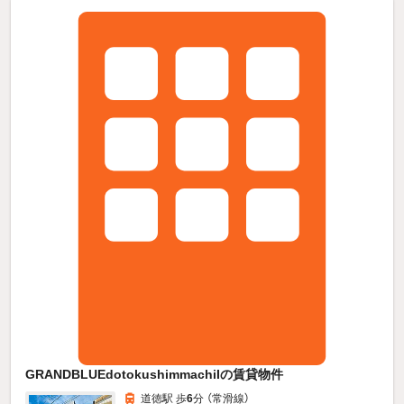
GRANDBLUEdotokushimmachiIの賃貸物件
道徳駅 歩
6
分 （常滑線）