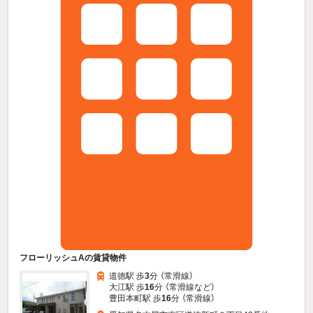
フローリッシュAの賃貸物件
道徳駅 歩
3
分 （常滑線）
大江駅 歩
16
分 （常滑線
など
）
豊田本町駅 歩
16
分 （常滑線）