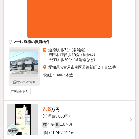
リマーレ道徳の賃貸物件
道徳駅 歩
7
分 （常滑線）
豊田本町駅 歩
19
分 （常滑線）
大江駅 歩
20
分 （常滑線
など
）
愛知県名古屋市南区道徳新町２丁目55番
2階建 / 14年 / 木造
すべての写真
駐輪場あり
7.6
万円
（管理費5,000円）
不要
1.0ヶ月
敷
礼
1階 / 1LDK / 49.9㎡