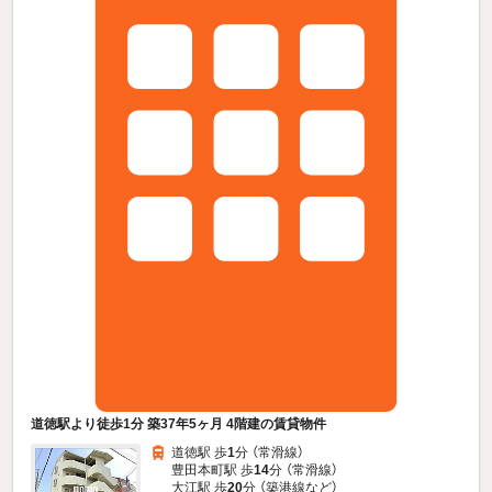
道徳駅より徒歩1分 築37年5ヶ月 4階建の賃貸物件
道徳駅 歩
1
分 （常滑線）
豊田本町駅 歩
14
分 （常滑線）
大江駅 歩
20
分 （築港線
など
）