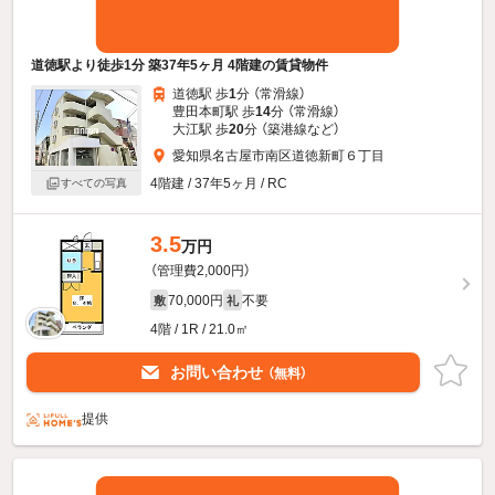
道徳駅より徒歩1分 築37年5ヶ月 4階建の賃貸物件
道徳駅 歩
1
分 （常滑線）
豊田本町駅 歩
14
分 （常滑線）
大江駅 歩
20
分 （築港線
など
）
愛知県名古屋市南区道徳新町６丁目
4階建 / 37年5ヶ月 / RC
すべての写真
3.5
万円
（管理費2,000円）
70,000円
不要
敷
礼
4階 / 1R / 21.0㎡
お問い合わせ
（無料）
提供