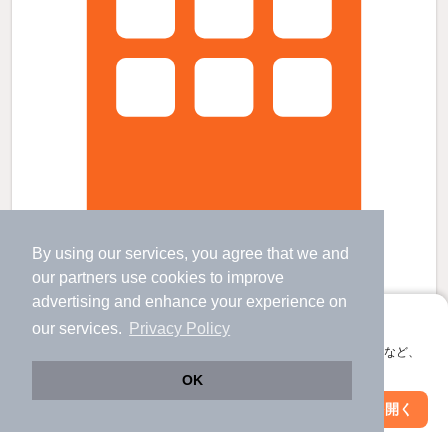
By using our services, you agree that we and
道徳駅より徒歩5分 築40年8ヶ月 2階建の賃貸物件
our
partners
use cookies to improve
道徳駅 歩
5
分 （常滑線）
advertising and enhance your experience on
大江駅 歩
15
分 （築港線
など
）
豊田本町駅 歩
16
分 （常滑線）
アプリに切り替えて、サクサクお部屋探し
our services.
Privacy Policy
愛知県名古屋市南区道徳新町９丁目
会員登録なしですぐ使える。マップ検索やお気に入り保存など、
アプリ限定の便利な機能が使えます！
2階建 / 40年8ヶ月 / 鉄骨造
すべての写真
OK
駐輪場あり
Web版で続行
アプリを開く
市区町村を変更
絞り込み条件を変更