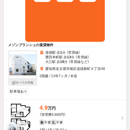
メゾンブランシュの賃貸物件
道徳駅 歩
1
分 （常滑線）
豊田本町駅 歩
13
分 （常滑線）
大江駅 歩
19
分 （常滑線
など
）
愛知県名古屋市南区道徳新町６丁目48
2階建 / 13年7ヶ月 / 木造
すべての写真
駐車場あり
4.9
万円
（管理費4,600円）
不要
不要
敷
礼