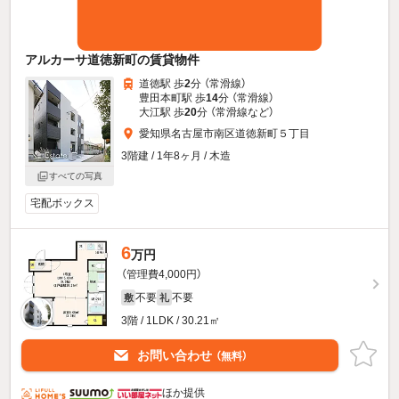
アルカーサ道徳新町の賃貸物件
道徳駅 歩
2
分 （常滑線）
豊田本町駅 歩
14
分 （常滑線）
大江駅 歩
20
分 （常滑線
など
）
愛知県名古屋市南区道徳新町５丁目
3階建 / 1年8ヶ月 / 木造
すべての写真
宅配ボックス
6
万円
（管理費4,000円）
不要
不要
敷
礼
3階 / 1LDK / 30.21㎡
お問い合わせ
（無料）
ほか提供