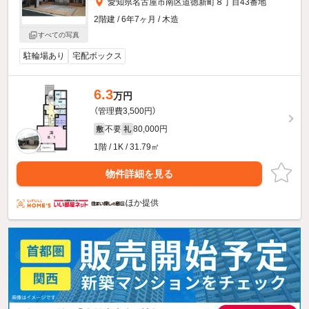
愛知県名古屋市南区道徳新町８丁目43番地
2階建 / 6年7ヶ月 / 木造
すべての写真
駐輪場あり
宅配ボックス
6.3
万円
（管理費3,500円）
不要
80,000円
敷
礼
1階 / 1K / 31.79㎡
物件詳細を見る
ほか提供