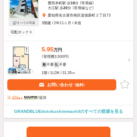
豊田本町駅 歩
18
分 （常滑線）
大江駅 歩
20
分 （常滑線
など
）
愛知県名古屋市南区道徳新町２丁目73
3階建 / 2年11ヶ月 / 木造
すべての写真
宅配ボックス
5.95
万円
（管理費3,500円）
不要
不要
敷
礼
1階 / 1LDK / 31.35㎡
お問い合わせ
（無料）
提供
GRANDBLUEdotokushimmachiIのすべての部屋を見る