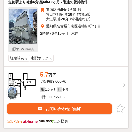
道徳駅より徒歩6分 築6年10ヶ月 2階建の賃貸物件
道徳駅 歩
5
分 （常滑線）
豊田本町駅 歩
18
分 （常滑線）
大江駅 歩
20
分 （常滑線
など
）
愛知県名古屋市南区道徳新町2丁目
2階建 / 6年10ヶ月 / 木造
すべての写真
駐輪場あり
宅配ボックス
5.7
万円
（管理費3,000円）
1.0ヶ月
不要
敷
礼
1階 / 1K / 29.8㎡
お問い合わせ
（無料）
ほか提供