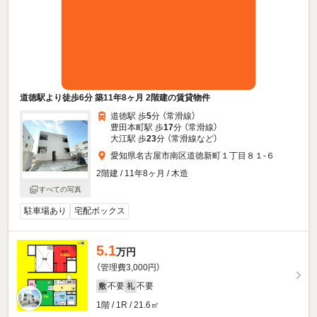
道徳駅より徒歩6分 築11年8ヶ月 2階建の賃貸物件
道徳駅 歩
5
分 （常滑線）
豊田本町駅 歩
17
分 （常滑線）
大江駅 歩
23
分 （常滑線
など
）
愛知県名古屋市南区道徳新町１丁目８１-６
2階建 / 11年8ヶ月 / 木造
すべての写真
駐車場あり
宅配ボックス
5.1
万円
（管理費3,000円）
不要
不要
敷
礼
1階 / 1R / 21.6㎡