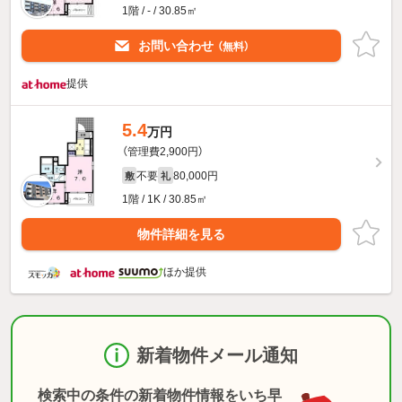
1階 / - / 30.85㎡
お問い合わせ
（無料）
提供
5.4
万円
（管理費2,900円）
不要
80,000円
敷
礼
1階 / 1K / 30.85㎡
物件詳細を見る
ほか提供
新着物件メール通知
検索中の条件の新着物件情報をいち早