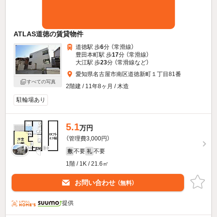
ATLAS道徳の賃貸物件
道徳駅 歩
6
分 （常滑線）
豊田本町駅 歩
17
分 （常滑線）
大江駅 歩
23
分 （常滑線
など
）
愛知県名古屋市南区道徳新町１丁目81番
すべての写真
2階建 / 11年8ヶ月 / 木造
駐輪場あり
5.1
万円
（管理費3,000円）
不要
不要
敷
礼
1階 / 1K / 21.6㎡
お問い合わせ
（無料）
提供