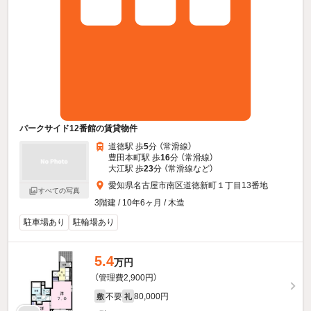
パークサイド12番館の賃貸物件
道徳駅 歩
5
分 （常滑線）
豊田本町駅 歩
16
分 （常滑線）
大江駅 歩
23
分 （常滑線
など
）
愛知県名古屋市南区道徳新町１丁目13番地
すべての写真
3階建 / 10年6ヶ月 / 木造
駐車場あり
駐輪場あり
5.4
万円
（管理費2,900円）
不要
80,000円
敷
礼