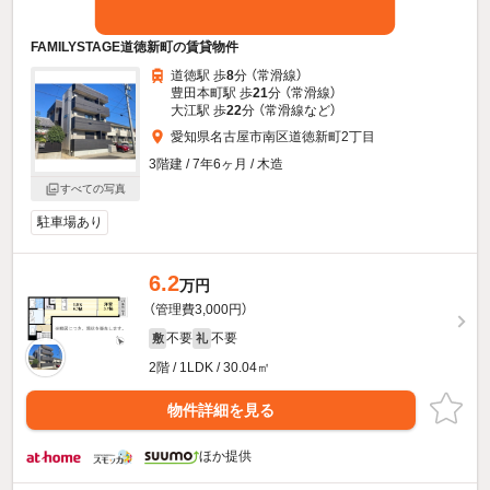
FAMILYSTAGE道徳新町の賃貸物件
道徳駅 歩
8
分 （常滑線）
豊田本町駅 歩
21
分 （常滑線）
大江駅 歩
22
分 （常滑線
など
）
愛知県名古屋市南区道徳新町2丁目
3階建 / 7年6ヶ月 / 木造
すべての写真
駐車場あり
6.2
万円
（管理費3,000円）
不要
不要
敷
礼
2階 / 1LDK / 30.04㎡
物件詳細を見る
ほか提供