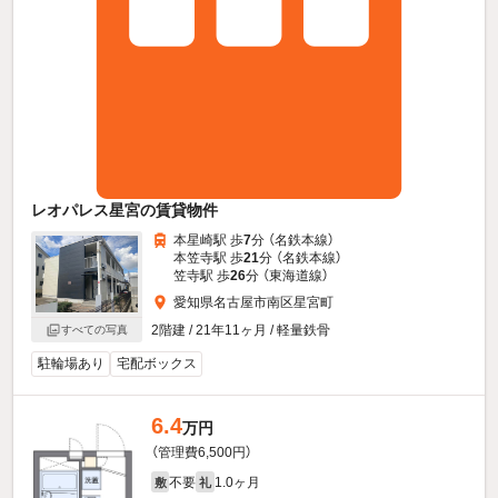
レオパレス星宮の賃貸物件
本星崎駅 歩
7
分 （名鉄本線）
本笠寺駅 歩
21
分 （名鉄本線）
笠寺駅 歩
26
分 （東海道線）
愛知県名古屋市南区星宮町
2階建 / 21年11ヶ月 / 軽量鉄骨
すべての写真
駐輪場あり
宅配ボックス
6.4
万円
（管理費6,500円）
不要
1.0ヶ月
敷
礼