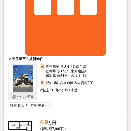
ステラ星宮の賃貸物件
本星崎駅 歩
3
分 （名鉄本線）
笠寺駅 歩
15
分 （東海道線）
鳴海駅 歩
21
分 （名鉄本線）
愛知県名古屋市南区星宮町201
2階建 / 10年3ヶ月 / 木造
すべての写真
駐車場あり
駐輪場あり
4.9
万円
（管理費7,000円）