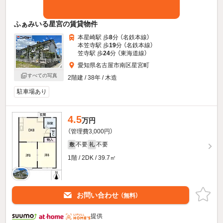
ふぁみいる星宮の賃貸物件
本星崎駅 歩
8
分 （名鉄本線）
本笠寺駅 歩
19
分 （名鉄本線）
笠寺駅 歩
24
分 （東海道線）
愛知県名古屋市南区星宮町
すべての写真
2階建 / 38年 / 木造
駐車場あり
4.5
万円
（管理費3,000円）
不要
不要
敷
礼
1階 / 2DK / 39.7㎡
お問い合わせ
（無料）
提供