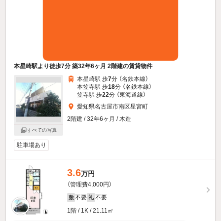
本星崎駅より徒歩7分 築32年6ヶ月 2階建の賃貸物件
本星崎駅 歩
7
分 （名鉄本線）
本笠寺駅 歩
18
分 （名鉄本線）
笠寺駅 歩
22
分 （東海道線）
愛知県名古屋市南区星宮町
2階建 / 32年6ヶ月 / 木造
すべての写真
駐車場あり
3.6
万円
（管理費4,000円）
不要
不要
敷
礼
1階 / 1K / 21.11㎡