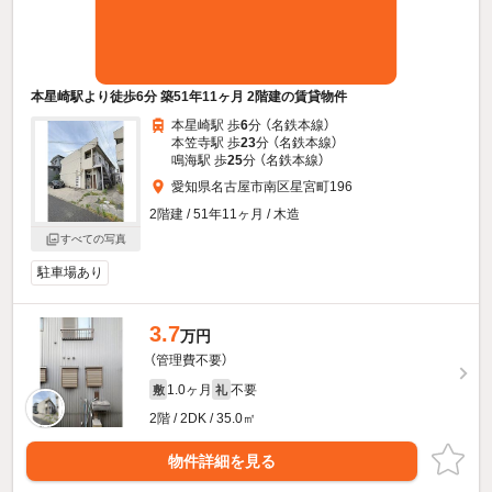
本星崎駅より徒歩6分 築51年11ヶ月 2階建の賃貸物件
本星崎駅 歩
6
分 （名鉄本線）
本笠寺駅 歩
23
分 （名鉄本線）
鳴海駅 歩
25
分 （名鉄本線）
愛知県名古屋市南区星宮町196
2階建 / 51年11ヶ月 / 木造
すべての写真
駐車場あり
3.7
万円
（管理費不要）
1.0ヶ月
不要
敷
礼
2階 / 2DK / 35.0㎡
物件詳細を見る