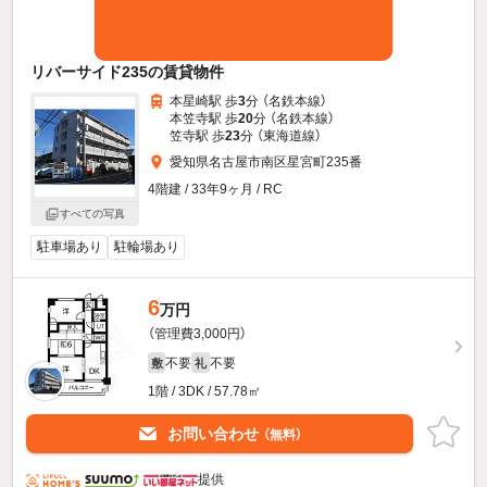
リバーサイド235の賃貸物件
本星崎駅 歩
3
分 （名鉄本線）
本笠寺駅 歩
20
分 （名鉄本線）
笠寺駅 歩
23
分 （東海道線）
愛知県名古屋市南区星宮町235番
4階建 / 33年9ヶ月 / RC
すべての写真
駐車場あり
駐輪場あり
6
万円
（管理費3,000円）
不要
不要
敷
礼
1階 / 3DK / 57.78㎡
お問い合わせ
（無料）
提供