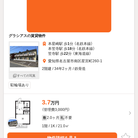
グラシアスの賃貸物件
本星崎駅 歩
1
分 （名鉄本線）
本笠寺駅 歩
18
分 （名鉄本線）
笠寺駅 歩
22
分 （東海道線）
愛知県名古屋市南区星宮町260-1
2階建 / 34年2ヶ月 / 鉄骨造
すべての写真
駐輪場あり
3.7
万円
（管理費3,000円）
2.0ヶ月
不要
敷
礼
1階 / 1K / 21.0㎡
物件詳細を見る