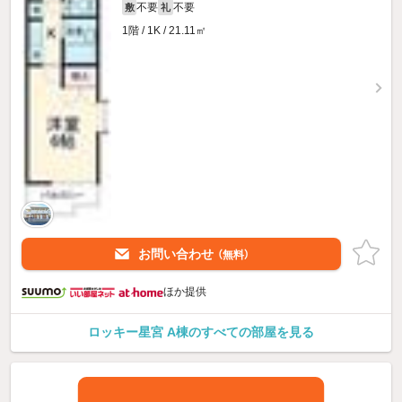
不要
不要
敷
礼
1階 / 1K / 21.11㎡
お問い合わせ
（無料）
ほか提供
ロッキー星宮 A棟のすべての部屋を見る