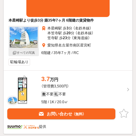
本星崎駅より徒歩3分 築35年7ヶ月 6階建の賃貸物件
本星崎駅 歩
3
分 （名鉄本線）
本笠寺駅 歩
20
分 （名鉄本線）
笠寺駅 歩
23
分 （東海道線）
愛知県名古屋市南区星宮町
6階建 / 35年7ヶ月 / RC
すべての写真
駐輪場あり
3.7
万円
（管理費3,500円）
不要
不要
敷
礼
5階 / 1K / 20.0㎡
お問い合わせ
（無料）
提供