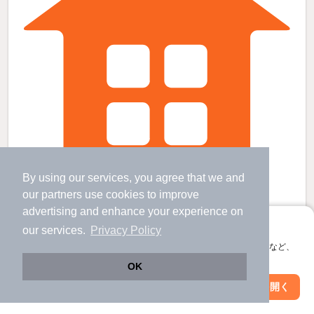
By using our services, you agree that we and
our
partners
use cookies to improve
本星崎駅より徒歩3分 築57年8ヶ月 2階建の賃貸物件
advertising and enhance your experience on
本星崎駅 歩
3
分 （名鉄本線）
本笠寺駅 歩
22
分 （名鉄本線）
アプリに切り替えて、サクサクお部屋探し
our services.
Privacy Policy
笠寺駅 歩
25
分 （東海道線）
会員登録なしですぐ使える。マップ検索やお気に入り保存など、
愛知県名古屋市南区星宮町269-2
アプリ限定の便利な機能が使えます！
OK
2階建 / 57年8ヶ月 / 木造
Web版で続行
アプリを開く
すべての写真
市区町村を変更
絞り込み条件を変更
駐車場あり