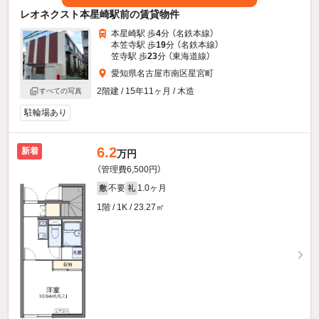
レオネクスト本星崎駅前の賃貸物件
本星崎駅 歩
4
分 （名鉄本線）
本笠寺駅 歩
19
分 （名鉄本線）
笠寺駅 歩
23
分 （東海道線）
愛知県名古屋市南区星宮町
2階建 / 15年11ヶ月 / 木造
すべての写真
駐輪場あり
6.2
新着
万円
（管理費6,500円）
不要
1.0ヶ月
敷
礼
1階 / 1K / 23.27㎡