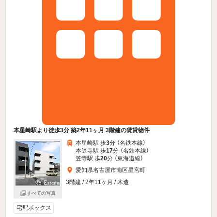
本星崎駅より徒歩3分 築2年11ヶ月 3階建の賃貸物件
本星崎駅 歩
3
分 （名鉄本線）
本笠寺駅 歩
17
分 （名鉄本線）
笠寺駅 歩
20
分 （東海道線）
愛知県名古屋市南区星宮町
3階建 / 2年11ヶ月 / 木造
すべての写真
宅配ボックス