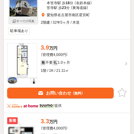
本笠寺駅 歩
18
分 （名鉄本線）
笠寺駅 歩
23
分 （東海道線）
愛知県名古屋市南区星宮町
すべての写真
2階建 / 32年5ヶ月 / 木造
駐車場あり
3.9
万円
（管理費4,000円）
不要
1.0ヶ月
敷
礼
1階 / 1K / 21.11㎡
お問い合わせ
（無料）
提供
3.3
新着
万円
（管理費4,000円）