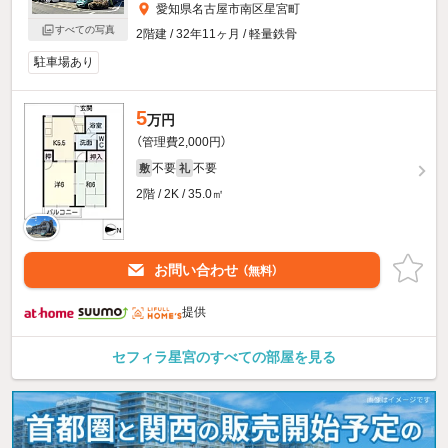
愛知県名古屋市南区星宮町
すべての写真
2階建 / 32年11ヶ月 / 軽量鉄骨
駐車場あり
5
万円
（管理費2,000円）
不要
不要
敷
礼
2階 / 2K / 35.0㎡
お問い合わせ
（無料）
提供
セフィラ星宮のすべての部屋を見る