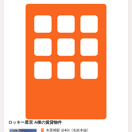
ロッキー星宮 A棟の賃貸物件
本星崎駅 歩
4
分 （名鉄本線）