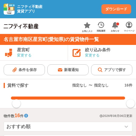
ニフティ不動産
ダウンロード
賃貸アプリ
お知らせ
閲覧履歴
マイページ
お気に入り
名古屋市南区星宮町(愛知県)の賃貸物件一覧
星宮町
絞り込み条件
変更する
変更する
条件を保存
新着通知
アプリで探す
賃料で探す
指定なし
〜
指定なし
16
件
指定した賃料で絞り込む
16
物件数
件
2026年08月06日
更新