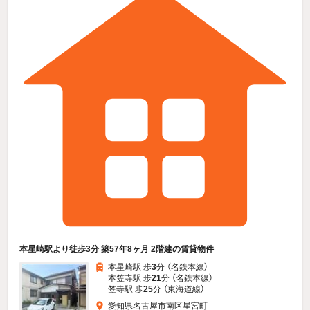
本星崎駅より徒歩3分 築57年8ヶ月 2階建の賃貸物件
本星崎駅 歩
3
分 （名鉄本線）
本笠寺駅 歩
21
分 （名鉄本線）
笠寺駅 歩
25
分 （東海道線）
愛知県名古屋市南区星宮町