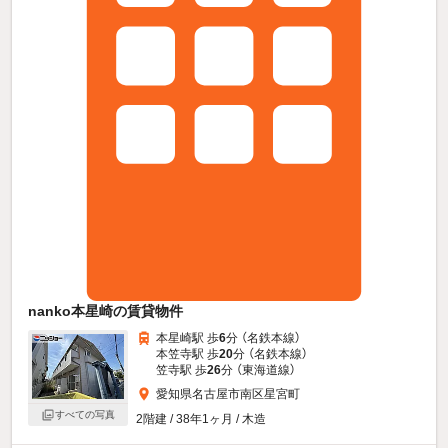
nanko本星崎の賃貸物件
本星崎駅 歩
6
分 （名鉄本線）
本笠寺駅 歩
20
分 （名鉄本線）
笠寺駅 歩
26
分 （東海道線）
愛知県名古屋市南区星宮町
すべての写真
2階建 / 38年1ヶ月 / 木造