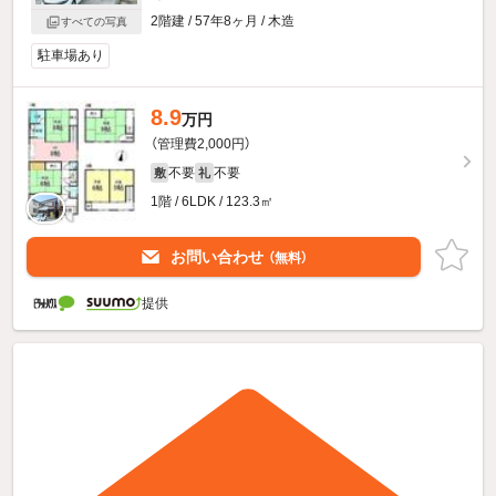
2階建 / 57年8ヶ月 / 木造
すべての写真
駐車場あり
8.9
万円
（管理費2,000円）
不要
不要
敷
礼
1階 / 6LDK / 123.3㎡
お問い合わせ
（無料）
提供