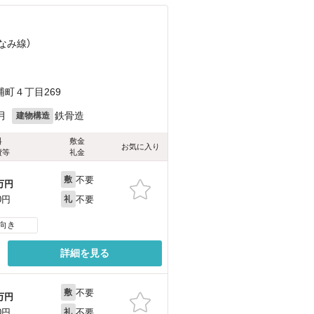
なみ線）
）
）
町４丁目269
月
鉄骨造
建物構造
料
敷金
お気に入り
費等
礼金
不要
敷
万円
不要
0円
礼
向き
詳細を見る
不要
敷
万円
不要
0円
礼