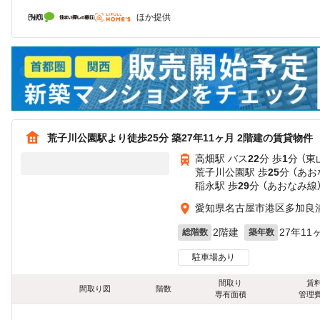
ほか提供
荒子川公園駅より徒歩25分 築27年11ヶ月 2階建の賃貸物件
高畑駅 バス
22
分 歩
1
分 （東
荒子川公園駅 歩
25
分 （あお
稲永駅 歩
29
分 （あおなみ線
愛知県名古屋市港区多加良浦
2階建
27年11
総階数
築年数
駐車場あり
間取り
賃
間取り図
階数
専有面積
管理