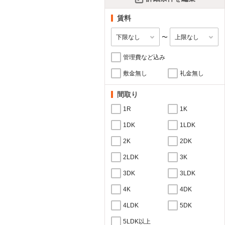
賃料
〜
管理費など込み
敷金無し
礼金無し
間取り
1R
1K
1DK
1LDK
2K
2DK
2LDK
3K
3DK
3LDK
4K
4DK
4LDK
5DK
5LDK以上