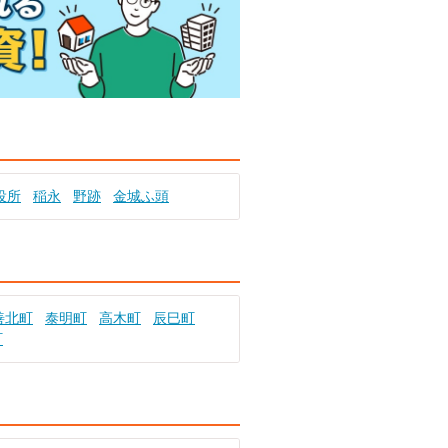
役所
稲永
野跡
金城ふ頭
善北町
泰明町
高木町
辰巳町
町