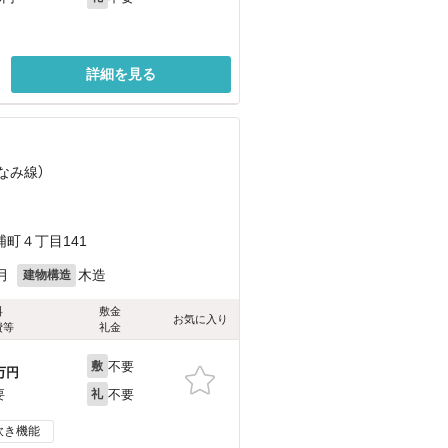
詳細を見る
なみ線）
）
）
町４丁目141
月
木造
建物構造
料
敷金
お気に入り
費等
礼金
不要
敷
万円
不要
要
礼
炊き機能