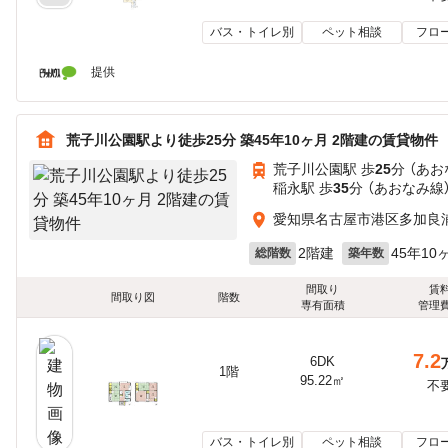
バス・トイレ別
ペット相談
フロ
提供
荒子川公園駅より徒歩25分 築45年10ヶ月 2階建の賃貸物件
荒子川公園駅 歩
25
分 （あお
稲永駅 歩
35
分 （あおなみ線
愛知県名古屋市港区多加良
2階建
45年10
総階数
築年数
間取り
賃
間取り図
階数
専有面積
管理
7.2
6DK
1階
95.22㎡
不
バス・トイレ別
ペット相談
フロ