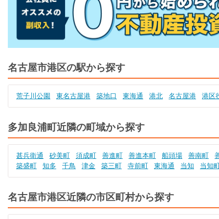
名古屋市港区の駅から探す
荒子川公園
東名古屋港
築地口
東海通
港北
名古屋港
港区
多加良浦町近隣の町域から探す
甚兵衛通
砂美町
須成町
善進町
善進本町
船頭場
善南町
築盛町
知多
千鳥
津金
築三町
寺前町
東海通
当知
当知
名古屋市港区近隣の市区町村から探す