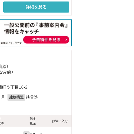
詳細を見る
山線）
なみ線）
）
町５丁目18-2
ヶ月
鉄骨造
建物構造
料
敷金
お気に入り
費等
礼金