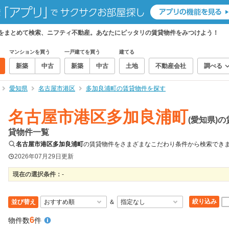
件をまとめて検索、ニフティ不動産。あなたにピッタリの賃貸物件をみつけよう！
マンションを買う
一戸建てを買う
建てる
新築
中古
新築
中古
土地
不動産会社
調べる
愛知県
名古屋市港区
多加良浦町の賃貸物件を探す
名古屋市港区多加良浦町
(愛知県)の
貸物件一覧
名古屋市港区多加良浦町
の賃貸物件をさまざまなこだわり条件から検索でき
2026年07月29日
更新
現在の選択条件：
-
絞り込み
並び替え
＆
6
物件数
件