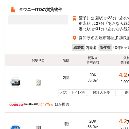
タウニーITOの賃貸物件
荒子川公園駅 歩
23
分 （あお
稲永駅 歩
27
分 （あおなみ線
港北駅 歩
31
分 （あおなみ線
愛知県名古屋市港区多加良浦
2階建
40年5ヶ
総階数
築年数
間取り
賃
間取り図
階数
専有面積
管理
4.2
2DK
2階
35.0㎡
2,00
バス・トイレ別
保証人不要
南
ほか提供
4.2
2DK
1階
35.0㎡
2,00