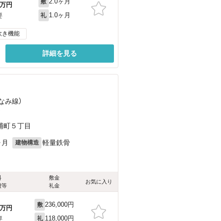
2.0ヶ月
敷
万円
1.0ヶ月
要
礼
炊き機能
詳細を見る
なみ線）
）
浦町５丁目
ヶ月
軽量鉄骨
建物構造
料
敷金
お気に入り
費等
礼金
236,000円
敷
万円
118,000円
要
礼