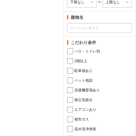
〜
建物名
こだわり条件
バス・トイレ別
2階以上
駐車場あり
ペット相談
洗濯機置場あり
独立洗面台
エアコンあり
都市ガス
温水洗浄便座