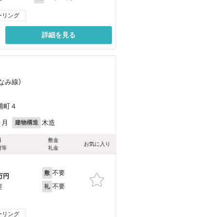
ーリング
詳細を見る
なみ線）
）
浦町４
ヶ月
木造
建物構造
料
敷金
お気に入り
費等
礼金
不要
敷
万円
不要
要
礼
ーリング