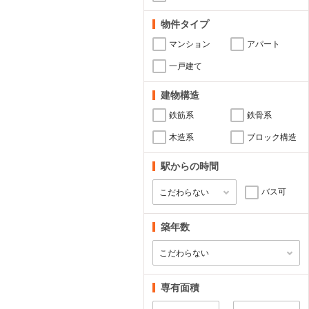
物件タイプ
マンション
アパート
一戸建て
建物構造
鉄筋系
鉄骨系
木造系
ブロック構造
駅からの時間
バス可
築年数
専有面積