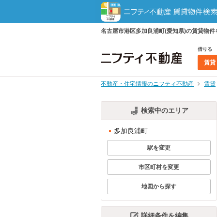
名古屋市港区多加良浦町(愛知県)の賃貸物
借りる
賃貸
不動産・住宅情報のニフティ不動産
賃貸
検索中のエリア
多加良浦町
駅を変更
市区町村を変更
地図から探す
詳細条件を編集