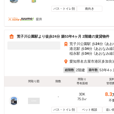
バス・トイレ別
南向き
提供
荒子川公園駅より徒歩24分 築53年4ヶ月 2階建の賃貸物件
荒子川公園駅 歩
24
分 （あお
港北駅 歩
34
分 （あおなみ線
稲永駅 歩
34
分 （あおなみ線
愛知県名古屋市港区多加良浦
2階建
53年4ヶ
総階数
築年数
間取り
賃
間取り図
階数
専有面積
管理
8.3
3DK
-
75.0㎡
不
バス・トイレ別
ペット相談
追い