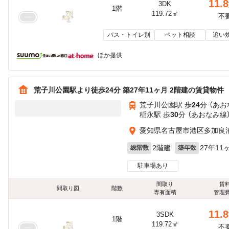
11.8
3DK
1階
119.72㎡
不
バス・トイレ別
ペット相談
追い
ほか提供
荒子川公園駅より徒歩24分 築27年11ヶ月 2階建の賃貸物件
荒子川公園駅 歩
24
分 （あお
稲永駅 歩
30
分 （あおなみ線
愛知県名古屋市港区多加良
2階建
27年11
総階数
築年数
駐車場あり
間取り
賃
間取り図
階数
専有面積
管理
11.8
3SDK
1階
119.72㎡
不