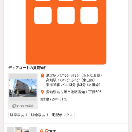
ディアコートの賃貸物件
港北駅 バス
6
分 歩
3
分 （あおなみ線）
高畑駅 バス
9
分 歩
6
分 （東山線）
東海通駅 バス
13
分 歩
3
分 （名港線）
愛知県名古屋市港区当知１丁目605
3階建 / 24年 / RC
すべての写真
駐車場あり
駐輪場あり
宅配ボックス
6.5
万円