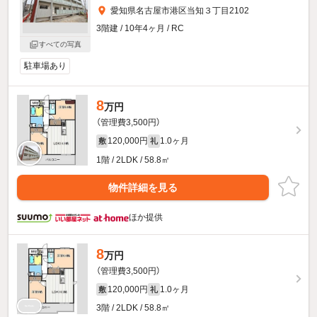
愛知県名古屋市港区当知３丁目2102
3階建 / 10年4ヶ月 / RC
すべての写真
駐車場あり
8
万円
（管理費3,500円）
120,000円
1.0ヶ月
敷
礼
1階 / 2LDK / 58.8㎡
物件詳細を見る
ほか提供
8
万円
（管理費3,500円）
120,000円
1.0ヶ月
敷
礼
3階 / 2LDK / 58.8㎡