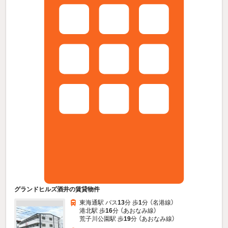
グランドヒルズ酒井の賃貸物件
東海通駅 バス
13
分 歩
1
分 （名港線）
港北駅 歩
16
分 （あおなみ線）
荒子川公園駅 歩
19
分 （あおなみ線）