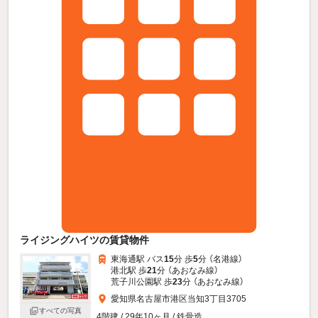
ライジングハイツの賃貸物件
東海通駅 バス
15
分 歩
5
分 （名港線）
港北駅 歩
21
分 （あおなみ線）
荒子川公園駅 歩
23
分 （あおなみ線）
愛知県名古屋市港区当知3丁目3705
すべての写真
4階建 / 29年10ヶ月 / 鉄骨造