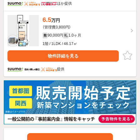
ほか提供
6.5
万円
（管理費3,800円）
90,000円
1.0ヶ月
敷
礼
1階 / 1LDK / 46.17㎡
物件詳細を見る
提供