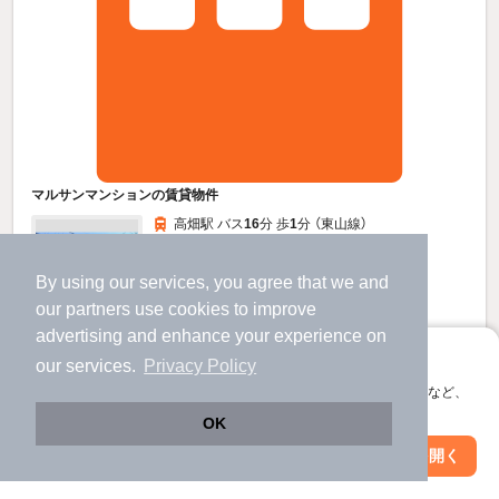
マルサンマンションの賃貸物件
高畑駅 バス
16
分 歩
1
分 （東山線）
荒子川公園駅 歩
23
分 （あおなみ線）
南荒子駅 歩
26
分 （あおなみ線）
By using our services, you agree that we and
愛知県名古屋市港区当知４丁目909
our
partners
use cookies to improve
3階建 / 30年6ヶ月 / 鉄骨造
advertising and enhance your experience on
すべての写真
アプリに切り替えて、サクサクお部屋探し
our services.
Privacy Policy
駐車場あり
駐輪場あり
会員登録なしですぐ使える。マップ検索やお気に入り保存など、
アプリ限定の便利な機能が使えます！
OK
5.6
万円
Web版で続行
アプリを開く
（管理費3,000円）
市区町村を変更
絞り込み条件を変更
90,000円
不要
敷
礼