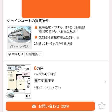
シャインコートの賃貸物件
東海通駅 バス
15
分 歩
8
分 （名港線）
港北駅 歩
30
分 （あおなみ線）
愛知県名古屋市港区当知4丁目
2階建 / 18年6ヶ月 / 軽量鉄骨
すべての写真
駐車場あり
駐輪場あり
6
万円
（管理費4,500円）
不要
不要
敷
礼
2階 / 1LDK / 52.26㎡
お問い合わせ
（無料）