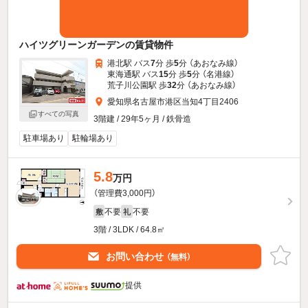
ハイツグリーンガーデンの賃貸物件
港北駅 バス
7
分 歩
5
分 （あおなみ線）
東海通駅 バス
15
分 歩
5
分 （名港線）
荒子川公園駅 歩
32
分 （あおなみ線）
愛知県名古屋市港区当知4丁目2406
すべての写真
3階建 / 29年5ヶ月 / 鉄骨造
駐車場あり
駐輪場あり
5.8
万円
（管理費3,000円）
不要
不要
敷
礼
3階 / 3LDK / 64.8㎡
お問い合わせ
（無料）
提供