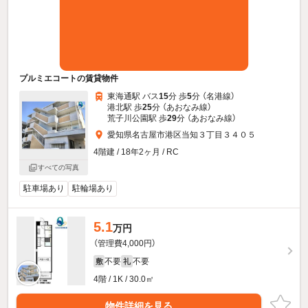
プルミエコートの賃貸物件
東海通駅 バス
15
分 歩
5
分 （名港線）
港北駅 歩
25
分 （あおなみ線）
荒子川公園駅 歩
29
分 （あおなみ線）
愛知県名古屋市港区当知３丁目３４０５
4階建 / 18年2ヶ月 / RC
すべての写真
駐車場あり
駐輪場あり
5.1
万円
（管理費4,000円）
不要
不要
敷
礼
4階 / 1K / 30.0㎡
物件詳細を見る