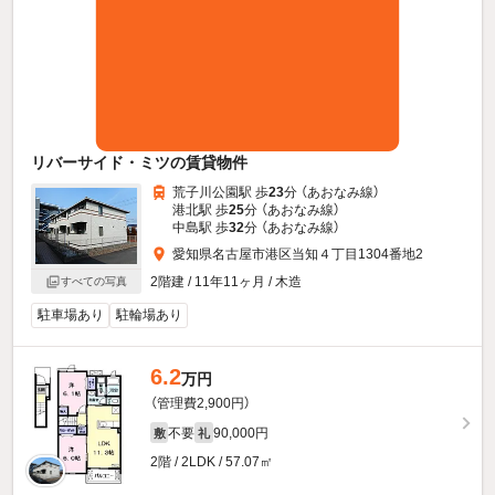
リバーサイド・ミツの賃貸物件
荒子川公園駅 歩
23
分 （あおなみ線）
港北駅 歩
25
分 （あおなみ線）
中島駅 歩
32
分 （あおなみ線）
愛知県名古屋市港区当知４丁目1304番地2
2階建 / 11年11ヶ月 / 木造
すべての写真
駐車場あり
駐輪場あり
6.2
万円
（管理費2,900円）
不要
90,000円
敷
礼
2階 / 2LDK / 57.07㎡