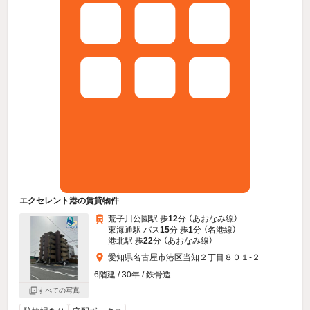
エクセレント港の賃貸物件
荒子川公園駅 歩
12
分 （あおなみ線）
東海通駅 バス
15
分 歩
1
分 （名港線）
港北駅 歩
22
分 （あおなみ線）
愛知県名古屋市港区当知２丁目８０１-２
6階建 / 30年 / 鉄骨造
すべての写真