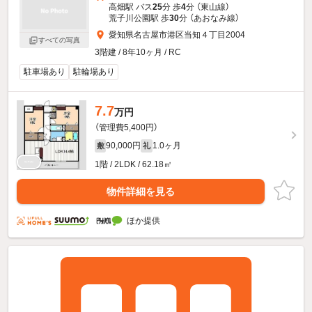
高畑駅 バス
25
分 歩
4
分 （東山線）
荒子川公園駅 歩
30
分 （あおなみ線）
愛知県名古屋市港区当知４丁目2004
すべての写真
3階建 / 8年10ヶ月 / RC
駐車場あり
駐輪場あり
7.7
万円
（管理費5,400円）
90,000円
1.0ヶ月
敷
礼
1階 / 2LDK / 62.18㎡
物件詳細を見る
ほか提供