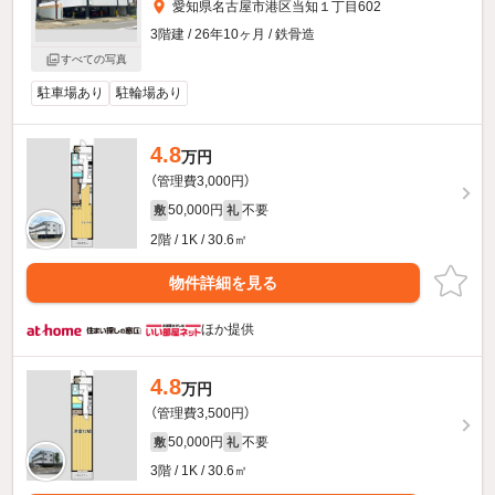
愛知県名古屋市港区当知１丁目602
3階建 / 26年10ヶ月 / 鉄骨造
すべての写真
駐車場あり
駐輪場あり
4.8
万円
（管理費3,000円）
50,000円
不要
敷
礼
2階 / 1K / 30.6㎡
物件詳細を見る
ほか提供
4.8
万円
（管理費3,500円）
50,000円
不要
敷
礼
3階 / 1K / 30.6㎡