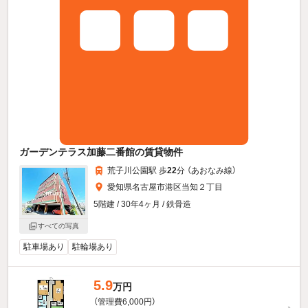
ガーデンテラス加藤二番館の賃貸物件
荒子川公園駅 歩
22
分 （あおなみ線）
愛知県名古屋市港区当知２丁目
5階建 / 30年4ヶ月 / 鉄骨造
すべての写真
駐車場あり
駐輪場あり
5.9
万円
（管理費6,000円）