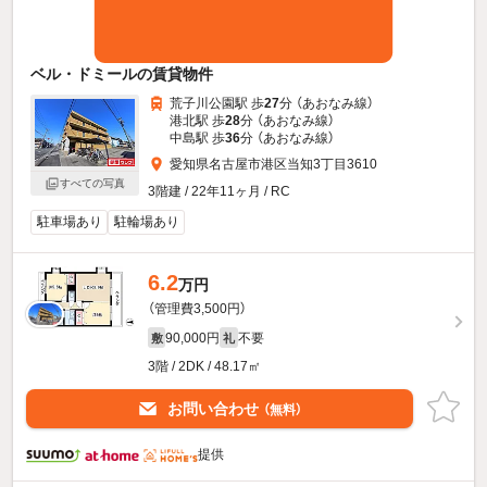
ベル・ドミールの賃貸物件
荒子川公園駅 歩
27
分 （あおなみ線）
港北駅 歩
28
分 （あおなみ線）
中島駅 歩
36
分 （あおなみ線）
愛知県名古屋市港区当知3丁目3610
すべての写真
3階建 / 22年11ヶ月 / RC
駐車場あり
駐輪場あり
6.2
万円
（管理費3,500円）
90,000円
不要
敷
礼
3階 / 2DK / 48.17㎡
お問い合わせ
（無料）
提供