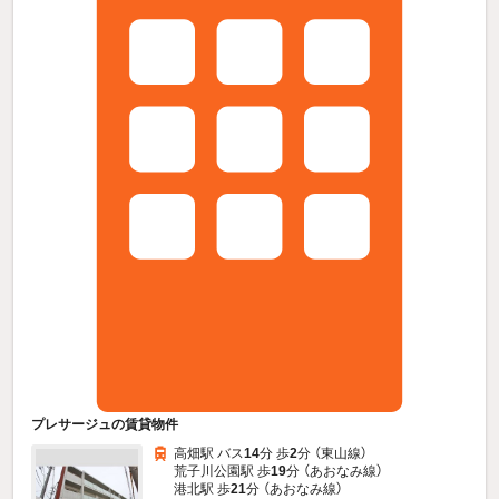
プレサージュの賃貸物件
高畑駅 バス
14
分 歩
2
分 （東山線）
荒子川公園駅 歩
19
分 （あおなみ線）
港北駅 歩
21
分 （あおなみ線）