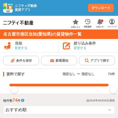
ニフティ不動産
ダウンロード
賃貸アプリ
お知らせ
閲覧履歴
マイページ
お気に入り
名古屋市港区当知(愛知県)の賃貸物件一覧
当知
絞り込み条件
変更する
変更する
条件を保存
新着通知
アプリで探す
賃料で探す
指定なし
〜
指定なし
74
件
指定した賃料で絞り込む
74
物件数
件
2026年08月06日
更新