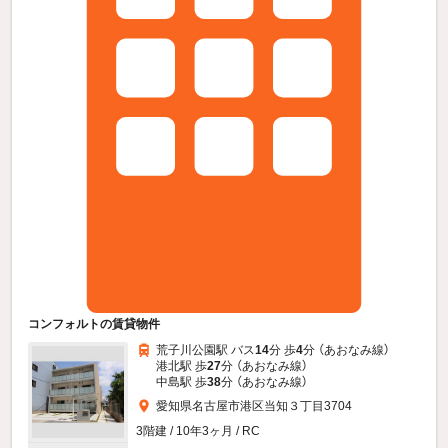
コンフォルトの賃貸物件
荒子川公園駅 バス
14
分 歩
4
分 （あおなみ線）
港北駅 歩
27
分 （あおなみ線）
中島駅 歩
38
分 （あおなみ線）
愛知県名古屋市港区当知３丁目3704
3階建 / 10年3ヶ月 / RC