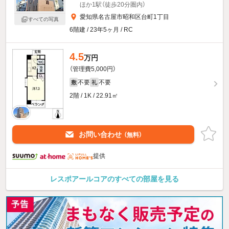
ほか1駅（徒歩20分圏内）
愛知県名古屋市昭和区台町1丁目
すべての写真
6階建 / 23年5ヶ月 / RC
4.5
万円
（管理費5,000円）
不要
不要
敷
礼
2階 / 1K / 22.91㎡
お問い合わせ
（無料）
提供
レスポアールコアのすべての部屋を見る