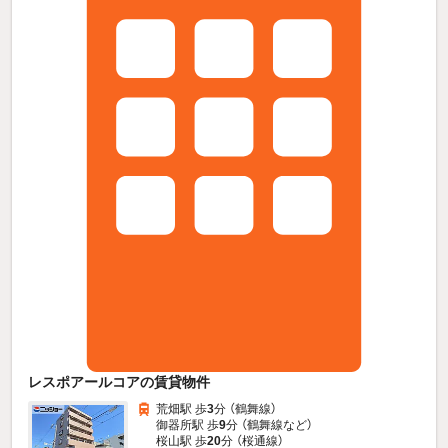
レスポアールコアの賃貸物件
荒畑駅 歩
3
分 （鶴舞線）
御器所駅 歩
9
分 （鶴舞線
など
）
桜山駅 歩
20
分 （桜通線）