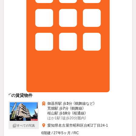
‘¨の賃貸物件
御器所駅 歩
3
分 （鶴舞線
など
）
荒畑駅 歩
7
分 （鶴舞線）
桜山駅 歩
10
分 （桜通線）
ほか1駅（徒歩20分圏内）
愛知県名古屋市昭和区台町2丁目24-1
すべての写真
6階建 / 27年5ヶ月 / RC