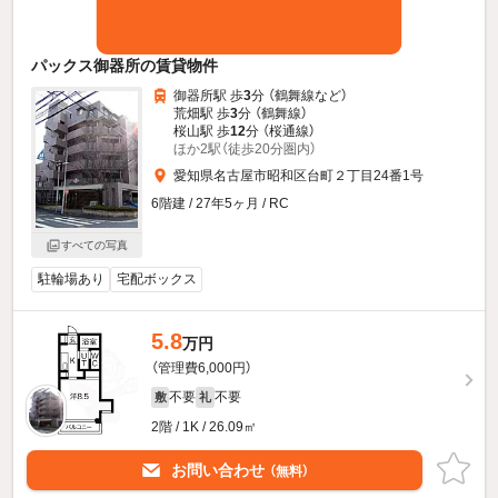
パックス御器所の賃貸物件
御器所駅 歩
3
分 （鶴舞線
など
）
荒畑駅 歩
3
分 （鶴舞線）
桜山駅 歩
12
分 （桜通線）
ほか2駅（徒歩20分圏内）
愛知県名古屋市昭和区台町２丁目24番1号
6階建 / 27年5ヶ月 / RC
すべての写真
駐輪場あり
宅配ボックス
5.8
万円
（管理費6,000円）
不要
不要
敷
礼
2階 / 1K / 26.09㎡
お問い合わせ
（無料）