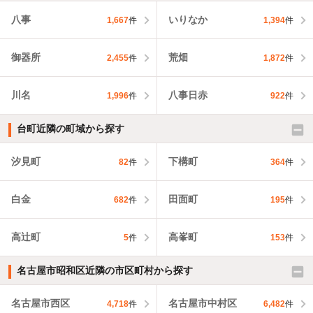
八事
いりなか
1,667
件
1,394
件
御器所
荒畑
2,455
件
1,872
件
川名
八事日赤
1,996
件
922
件
台町近隣の町域から探す
汐見町
下構町
82
件
364
件
白金
田面町
682
件
195
件
高辻町
高峯町
5
件
153
件
名古屋市昭和区近隣の市区町村から探す
名古屋市西区
名古屋市中村区
4,718
件
6,482
件