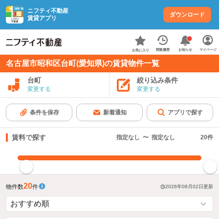
ニフティ不動産
ダウンロード
賃貸アプリ
お知らせ
閲覧履歴
マイページ
お気に入り
名古屋市昭和区台町(愛知県)の賃貸物件一覧
台町
絞り込み条件
変更する
変更する
条件を保存
新着通知
アプリで探す
賃料で探す
指定なし
〜
指定なし
20
件
指定した賃料で絞り込む
20
物件数
件
2026年08月02日
更新