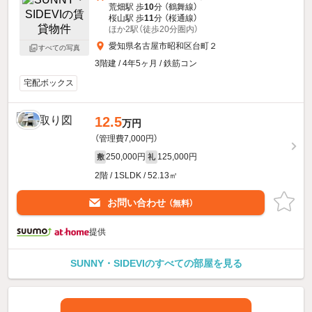
荒畑駅 歩
10
分 （鶴舞線）
桜山駅 歩
11
分 （桜通線）
ほか2駅（徒歩20分圏内）
愛知県名古屋市昭和区台町２
すべての写真
3階建 / 4年5ヶ月 / 鉄筋コン
宅配ボックス
12.5
万円
（管理費7,000円）
250,000円
125,000円
敷
礼
2階 / 1SLDK / 52.13㎡
お問い合わせ
（無料）
提供
SUNNY・SIDEVIのすべての部屋を見る