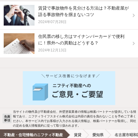
賃貸で事故物件を見分ける方法は？不動産屋が
語る事故物件を掴まないコツ
2024年07月28日
住民票の移し方はマイナンバーカードで便利
に！県外への異動はどうする？
2024年12月13日
他の人はこんな条件で絞り込んでいます！
人気のこだわり条件
バス・トイレ別
2階以上
駐車場あり
ペット相談
当サイトの物件及び不動産会社、外壁塗装業者の情報は検索パートナーが提供している情
報であり、ニフティライフスタイル株式会社は内容の責任を負わないことを予めご了承く
免責
事項
ださい。本サービス内でお客様が入力される個人情報は、検索パートナーが取得し、同社
洗濯機置場あり
独立洗面台
の定める個人情報規約に従って取り扱われます。
不動産・住宅情報のニフティ不動産
賃貸
愛知県
名古屋市昭和
エアコンあり
都市ガス