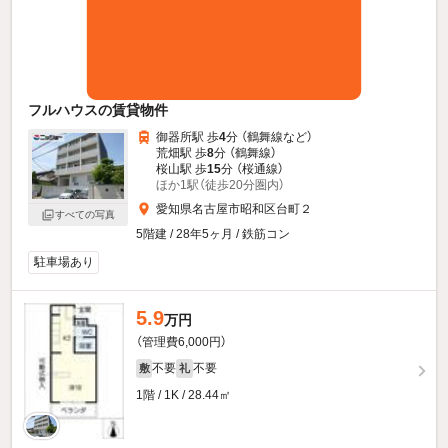
フルハウスの賃貸物件
御器所駅 歩
4
分 （鶴舞線
など
）
荒畑駅 歩
8
分 （鶴舞線）
桜山駅 歩
15
分 （桜通線）
ほか1駅（徒歩20分圏内）
愛知県名古屋市昭和区台町２
すべての写真
5階建 / 28年5ヶ月 / 鉄筋コン
駐車場あり
5.9
万円
（管理費6,000円）
不要
不要
敷
礼
1階 / 1K / 28.44㎡