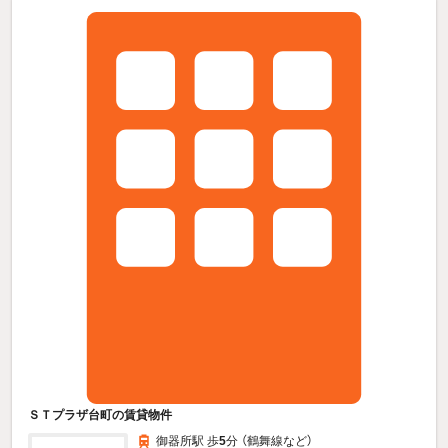
ＳＴプラザ台町の賃貸物件
御器所駅 歩
5
分 （鶴舞線
など
）