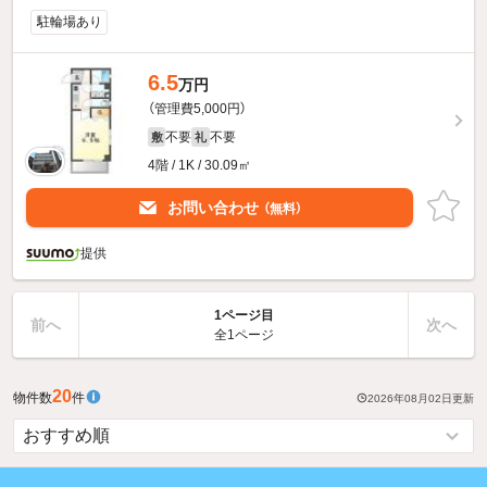
駐輪場あり
6.5
万円
（管理費5,000円）
不要
不要
敷
礼
4階 / 1K / 30.09㎡
お問い合わせ
（無料）
提供
1ページ目
前へ
次へ
全1ページ
20
物件数
件
2026年08月02日
更新