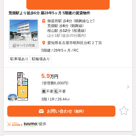
荒畑駅より徒歩6分 築28年5ヶ月 5階建の賃貸物件
御器所駅 歩
4
分 （鶴舞線
など
）
荒畑駅 歩
6
分 （鶴舞線）
桜山駅 歩
12
分 （桜通線）
ほか1駅（徒歩20分圏内）
愛知県名古屋市昭和区台町２丁目
すべての写真
5階建 / 28年5ヶ月 / RC
駐車場あり
駐輪場あり
5.9
万円
（管理費6,000円）
不要
不要
敷
礼
3階 / 1R / 28.44㎡
お問い合わせ
（無料）
提供