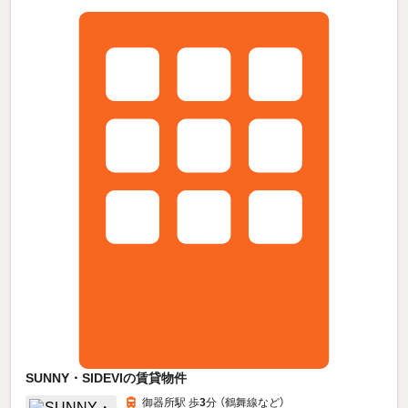
SUNNY・SIDEVIの賃貸物件
御器所駅 歩
3
分 （鶴舞線
など
）