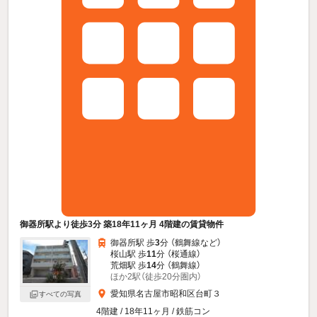
御器所駅より徒歩3分 築18年11ヶ月 4階建の賃貸物件
御器所駅 歩
3
分 （鶴舞線
など
）
桜山駅 歩
11
分 （桜通線）
荒畑駅 歩
14
分 （鶴舞線）
ほか2駅（徒歩20分圏内）
愛知県名古屋市昭和区台町３
すべての写真
4階建 / 18年11ヶ月 / 鉄筋コン