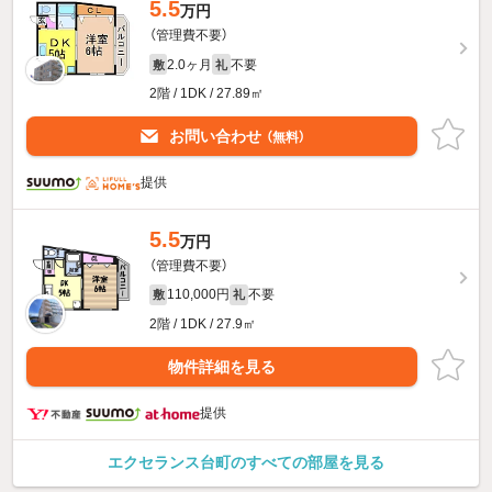
5.5
万円
（管理費不要）
2.0ヶ月
不要
敷
礼
2階 / 1DK / 27.89㎡
お問い合わせ
（無料）
提供
5.5
万円
（管理費不要）
110,000円
不要
敷
礼
2階 / 1DK / 27.9㎡
物件詳細を見る
提供
エクセランス台町のすべての部屋を見る