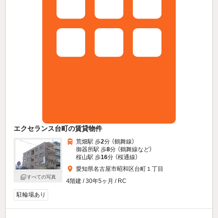
エクセランス台町の賃貸物件
荒畑駅 歩
2
分 （鶴舞線）
御器所駅 歩
8
分 （鶴舞線
など
）
桜山駅 歩
16
分 （桜通線）
愛知県名古屋市昭和区台町１丁目
すべての写真
4階建 / 30年5ヶ月 / RC
駐輪場あり