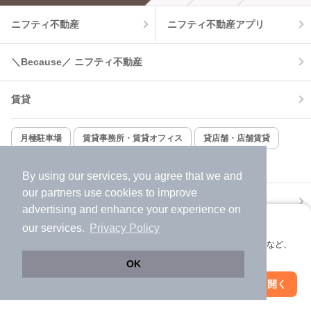
ニフティ不動産
ニフティ不動産アプリ
温水洗浄便座
オートロック
＼Because／ ニフティ不動産
コンロ2口以上
追焚き機能
賃貸
TV付インターホン
角部屋
新着のみ
インターネット無料
月極駐車場
賃貸事務所・賃貸オフィス
貸店舗・店舗賃貸
貸し倉庫
該当件数:
By using our services, you agree that we and
物件一覧に反映
20
件
our
partners
use cookies to improve
新築一戸建て
新築マンション
advertising and enhance your experience on
アプリに切り替えて、サクサクお部屋探し
our services.
Privacy Policy
中古一戸建て
中古マンション
会員登録なしですぐ使える。マップ検索やお気に入り保存など、
アプリ限定の便利な機能が使えます！
OK
土地
不動産売却
Web版で続行
アプリを開く
市区町村を変更
絞り込み条件を変更