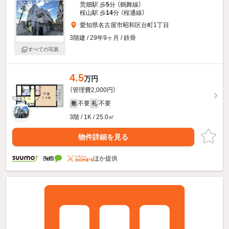
荒畑駅 歩
5
分 （鶴舞線）
桜山駅 歩
14
分 （桜通線）
愛知県名古屋市昭和区台町1丁目
3階建 / 29年9ヶ月 / 鉄骨
すべての写真
4.5
万円
（管理費2,000円）
不要
不要
敷
礼
3階 / 1K / 25.0㎡
物件詳細を見る
ほか提供