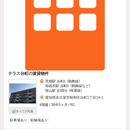
テラス台町の賃貸物件
荒畑駅 歩
4
分 （鶴舞線）
御器所駅 歩
8
分 （鶴舞線
など
）
桜山駅 歩
15
分 （桜通線）
愛知県名古屋市昭和区台町1丁目14-1
4階建 / 38年5ヶ月 / RC
すべての写真
駐車場あり
駐輪場あり