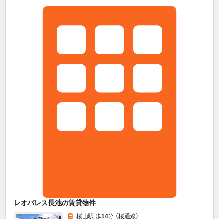
レオパレス長池の賃貸物件
桜山駅 歩
14
分 （桜通線）