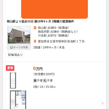
桜山駅より徒歩10分 築18年4ヶ月 2階建の賃貸物件
桜山駅 歩
10
分 （桜通線）
御器所駅 歩
16
分 （鶴舞線
など
）
川名駅 歩
17
分 （鶴舞線）
愛知県名古屋市昭和区長池町１丁目
2階建 / 18年4ヶ月 / 木造
すべての写真
駐輪場あり
6
新着
万円
（管理費8,500円）
不要
不要
敷
礼
2階 / 1K / 25.08㎡