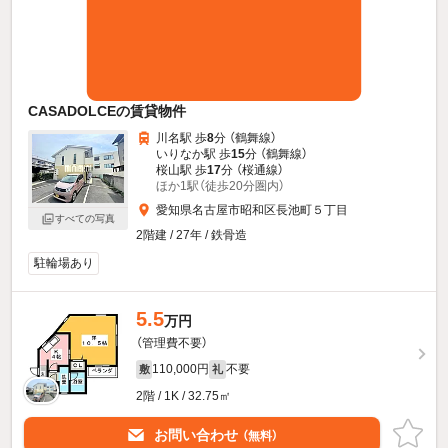
CASADOLCEの賃貸物件
川名駅 歩
8
分 （鶴舞線）
いりなか駅 歩
15
分 （鶴舞線）
桜山駅 歩
17
分 （桜通線）
ほか1駅（徒歩20分圏内）
愛知県名古屋市昭和区長池町５丁目
すべての写真
2階建 / 27年 / 鉄骨造
駐輪場あり
5.5
万円
（管理費不要）
110,000円
不要
敷
礼
2階 / 1K / 32.75㎡
お問い合わせ
（無料）