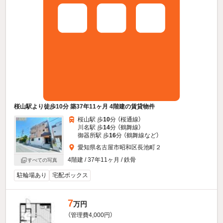
桜山駅より徒歩10分 築37年11ヶ月 4階建の賃貸物件
桜山駅 歩
10
分 （桜通線）
川名駅 歩
14
分 （鶴舞線）
御器所駅 歩
16
分 （鶴舞線
など
）
愛知県名古屋市昭和区長池町２
4階建 / 37年11ヶ月 / 鉄骨
すべての写真
駐輪場あり
宅配ボックス
7
万円
（管理費4,000円）