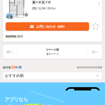
不要
不要
敷
礼
2階 / 1LDK / 50.0㎡
お問い合わせ
（無料）
提供
1ページ目
前へ
次へ
全1ページ
10
物件数
件
2026年08月08日
更新
アプリなら