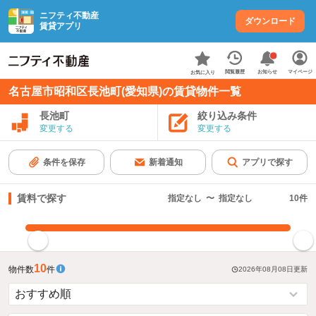
ニフティ不動産
ダウンロード
賃貸アプリ
お知らせ
閲覧履歴
マイページ
お気に入り
名古屋市昭和区長池町(愛知県)の賃貸物件一覧
長池町
絞り込み条件
変更する
変更する
条件を保存
新着通知
アプリで探す
賃料で探す
指定なし
〜
指定なし
10
件
指定した賃料で絞り込む
10
物件数
件
2026年08月08日
更新