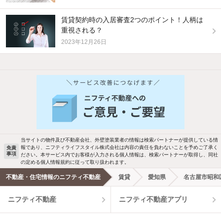
賃貸契約時の入居審査2つのポイント！人柄は
重視される？
2023年12月26日
他の人はこんな条件で絞り込んでいます！
人気のこだわり条件
バス・トイレ別
2階以上
駐車場あり
ペット相談
当サイトの物件及び不動産会社、外壁塗装業者の情報は検索パートナーが提供している情
報であり、ニフティライフスタイル株式会社は内容の責任を負わないことを予めご了承く
免責
事項
ださい。本サービス内でお客様が入力される個人情報は、検索パートナーが取得し、同社
洗濯機置場あり
独立洗面台
の定める個人情報規約に従って取り扱われます。
不動産・住宅情報のニフティ不動産
賃貸
愛知県
名古屋市昭和
エアコンあり
都市ガス
ニフティ不動産
ニフティ不動産アプリ
温水洗浄便座
オートロック