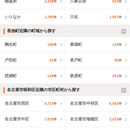
御器所
八事日赤
2,449
件
925
件
いりなか
川名
1,396
件
1,997
件
長池町近隣の町域から探す
陶生町
東畑町
108
件
120
件
戸田町
長戸町
81
件
96
件
西畑町
萩原町
148
件
201
件
名古屋市昭和区近隣の市区町村から探す
名古屋市西区
名古屋市中村区
4,723
件
6,482
件
名古屋市中区
名古屋市瑞穂区
7,829
件
2,425
件