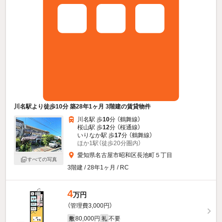
川名駅より徒歩10分 築28年1ヶ月 3階建の賃貸物件
川名駅 歩
10
分 （鶴舞線）
桜山駅 歩
12
分 （桜通線）
いりなか駅 歩
17
分 （鶴舞線）
ほか1駅（徒歩20分圏内）
愛知県名古屋市昭和区長池町５丁目
すべての写真
3階建 / 28年1ヶ月 / RC
4
万円
（管理費3,000円）
80,000円
不要
敷
礼