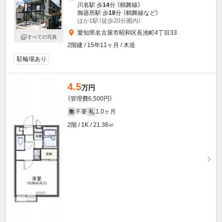
川名駅 歩
14
分 （鶴舞線）
御器所駅 歩
18
分 （鶴舞線
など
）
ほか1駅（徒歩20分圏内）
愛知県名古屋市昭和区長池町4丁目33
すべての写真
2階建 / 15年11ヶ月 / 木造
駐輪場あり
4.5
万円
（管理費6,500円）
不要
1.0ヶ月
敷
礼
2階 / 1K / 21.36㎡