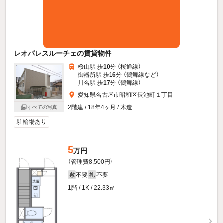
レオパレスルーチェの賃貸物件
桜山駅 歩
10
分 （桜通線）
御器所駅 歩
16
分 （鶴舞線
など
）
川名駅 歩
17
分 （鶴舞線）
愛知県名古屋市昭和区長池町１丁目
2階建 / 18年4ヶ月 / 木造
すべての写真
駐輪場あり
5
万円
（管理費8,500円）
不要
不要
敷
礼
1階 / 1K / 22.33㎡