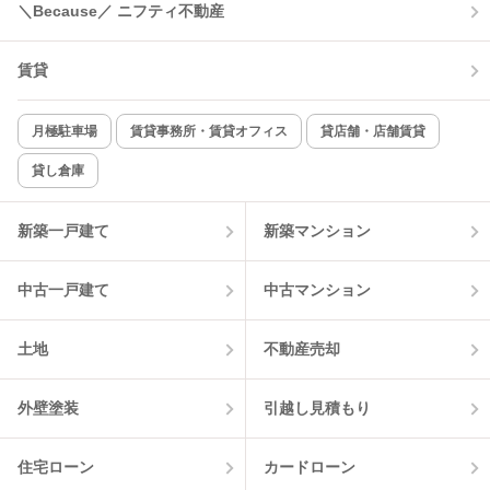
＼Because／ ニフティ不動産
コンロ2口以上
追焚き機能
賃貸
TV付インターホン
角部屋
新着のみ
インターネット無料
月極駐車場
賃貸事務所・賃貸オフィス
貸店舗・店舗賃貸
貸し倉庫
該当件数:
物件一覧に反映
10
件
新築一戸建て
新築マンション
中古一戸建て
中古マンション
土地
不動産売却
外壁塗装
引越し見積もり
住宅ローン
カードローン