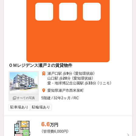
ＯＭレジデンス瀬戸２の賃貸物件
瀬戸口駅 歩
9
分 （愛知環状線）
山口駅 歩
20
分 （愛知環状線）
愛・地球博記念公園駅 歩
33
分 （リニモ）
愛知県瀬戸市西米泉町
5階建 / 32年2ヶ月 / RC
すべての写真
駐車場あり
駐輪場あり
6.6
万円
（管理費6,000円）