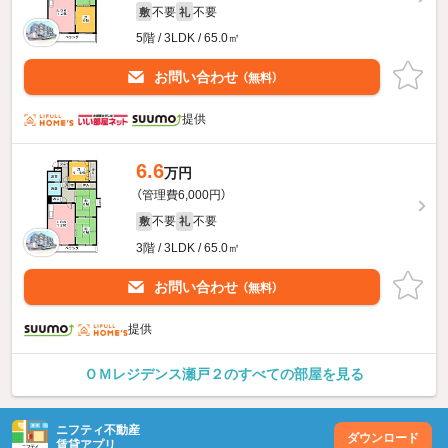
不要
不要
敷
礼
5階 / 3LDK / 65.0㎡
お問い合わせ
（無料）
提供
6.6
万円
（管理費6,000円）
不要
不要
敷
礼
3階 / 3LDK / 65.0㎡
お問い合わせ
（無料）
提供
ＯＭレジデンス瀬戸２のすべての部屋を見る
ニフティ不動産
ダウンロード
賃貸アプリ