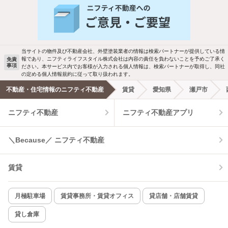
バス・トイレ別
2階以上
駐車場あり
ペット相談
当サイトの物件及び不動産会社、外壁塗装業者の情報は検索パートナーが提供している情
報であり、ニフティライフスタイル株式会社は内容の責任を負わないことを予めご了承く
免責
事項
ださい。本サービス内でお客様が入力される個人情報は、検索パートナーが取得し、同社
洗濯機置場あり
独立洗面台
の定める個人情報規約に従って取り扱われます。
不動産・住宅情報のニフティ不動産
賃貸
愛知県
瀬戸市
エアコンあり
都市ガス
ニフティ不動産
ニフティ不動産アプリ
温水洗浄便座
オートロック
＼Because／ ニフティ不動産
コンロ2口以上
追焚き機能
賃貸
TV付インターホン
角部屋
新着のみ
インターネット無料
月極駐車場
賃貸事務所・賃貸オフィス
貸店舗・店舗賃貸
貸し倉庫
該当件数:
物件一覧に反映