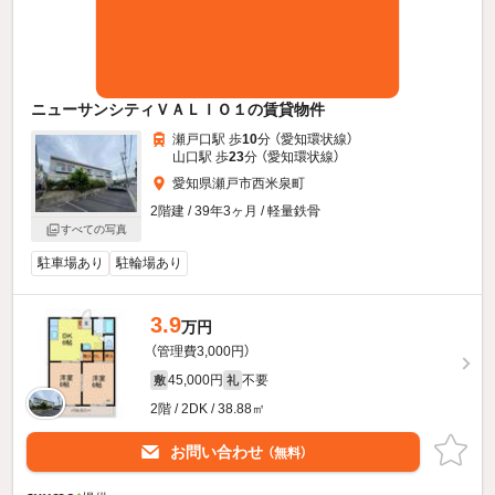
ニューサンシティＶＡＬＩＯ１の賃貸物件
瀬戸口駅 歩
10
分 （愛知環状線）
山口駅 歩
23
分 （愛知環状線）
愛知県瀬戸市西米泉町
2階建 / 39年3ヶ月 / 軽量鉄骨
すべての写真
駐車場あり
駐輪場あり
3.9
万円
（管理費3,000円）
45,000円
不要
敷
礼
2階 / 2DK / 38.88㎡
お問い合わせ
（無料）