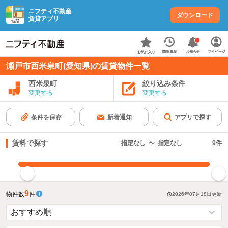
ニフティ不動産
ダウンロード
賃貸アプリ
お知らせ
閲覧履歴
マイページ
お気に入り
瀬戸市西米泉町(愛知県)の賃貸物件一覧
西米泉町
絞り込み条件
変更する
変更する
条件を保存
新着通知
アプリで探す
賃料で探す
指定なし
〜
指定なし
9
件
指定した賃料で絞り込む
9
物件数
件
2026年07月18日
更新