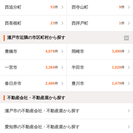
西追分町
西寺山町
53
件
9
件
西長根町
西拝戸町
23
件
1
件
瀬戸市近隣の市区町村から探す
豊橋市
岡崎市
4,079
件
3,490
件
一宮市
半田市
3,384
件
1,028
件
春日井市
豊川市
2,486
件
1,479
件
不動産会社・不動産屋から探す
瀬戸市の不動産会社・不動産屋から探す
愛知県の不動産会社・不動産屋から探す