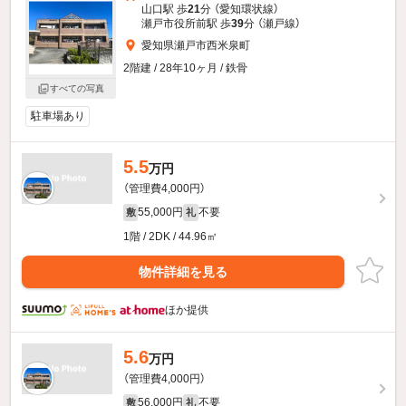
山口駅 歩
21
分 （愛知環状線）
瀬戸市役所前駅 歩
39
分 （瀬戸線）
愛知県瀬戸市西米泉町
2階建 / 28年10ヶ月 / 鉄骨
すべての写真
駐車場あり
5.5
万円
（管理費4,000円）
55,000円
不要
敷
礼
1階 / 2DK / 44.96㎡
物件詳細を見る
ほか提供
5.6
万円
（管理費4,000円）
56,000円
不要
敷
礼