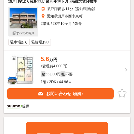
瀬戸口駅より徒歩11分 築28年10ヶ月 2階建の賃貸物件
瀬戸口駅 歩
11
分 （愛知環状線）
愛知県瀬戸市西米泉町
2階建 / 28年10ヶ月 / 鉄骨
すべての写真
駐車場あり
駐輪場あり
5.6
万円
（管理費4,000円）
56,000円
不要
敷
礼
1階 / 2DK / 44.96㎡
お問い合わせ
（無料）
提供