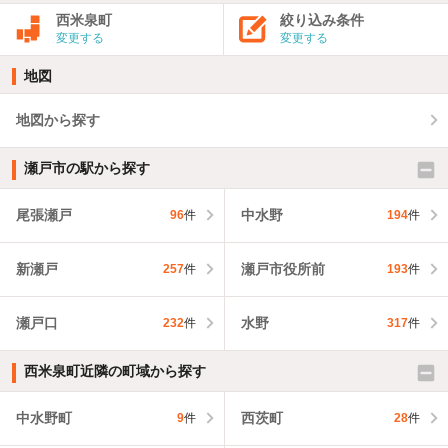
西米泉町
絞り込み条件
変更する
変更する
地図
地図から探す
瀬戸市の駅から探す
尾張瀬戸
中水野
96
件
194
件
新瀬戸
瀬戸市役所前
257
件
193
件
瀬戸口
水野
232
件
317
件
西米泉町近隣の町域から探す
中水野町
西茨町
9
件
28
件