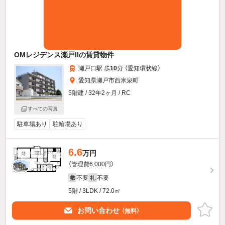
OMレジデンス瀬戸IIの賃貸物件
瀬戸口駅 歩
10
分 （愛知環状線）
愛知県瀬戸市西米泉町
5階建 / 32年2ヶ月 / RC
すべての写真
駐車場あり
駐輪場あり
6.6
万円
（管理費6,000円）
不要
不要
敷
礼
5階 / 3LDK / 72.0㎡
お問い合わせ
（無料）