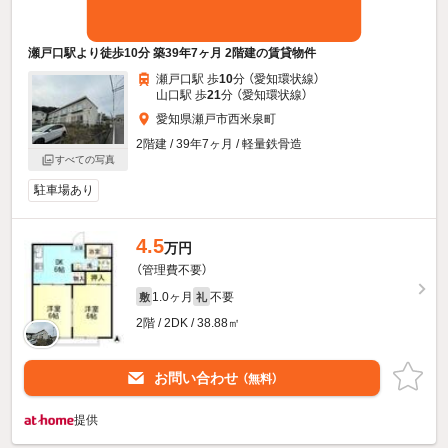
瀬戸口駅より徒歩10分 築39年7ヶ月 2階建の賃貸物件
瀬戸口駅 歩
10
分 （愛知環状線）
山口駅 歩
21
分 （愛知環状線）
愛知県瀬戸市西米泉町
2階建 / 39年7ヶ月 / 軽量鉄骨造
すべての写真
駐車場あり
4.5
万円
（管理費不要）
1.0ヶ月
不要
敷
礼
2階 / 2DK / 38.88㎡
お問い合わせ
（無料）
提供