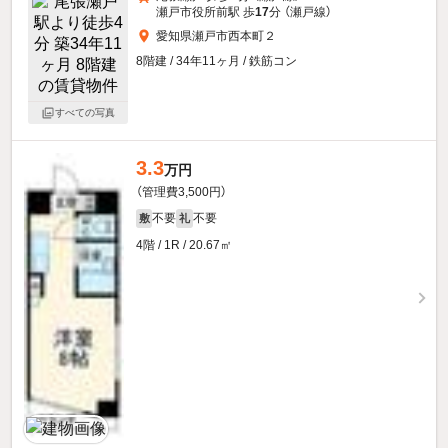
瀬戸市役所前駅 歩
17
分 （瀬戸線）
愛知県瀬戸市西本町２
8階建 / 34年11ヶ月 / 鉄筋コン
すべての写真
3.3
万円
（管理費3,500円）
不要
不要
敷
礼
4階 / 1R / 20.67㎡