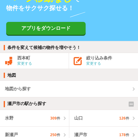
物件をサクサク探せる！
アプリをダウンロード
条件を変えて候補の物件を増やそう！
西本町
絞り込み条件
変更する
変更する
地図
地図から探す
瀬戸市の駅から探す
水野
山口
309
件
126
件
新瀬戸
瀬戸市
250
件
178
件