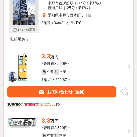
瀬戸市役所前駅 歩
17
分 （瀬戸線）
新瀬戸駅 歩
25
分 （瀬戸線）
愛知県瀬戸市西本町２丁目
8階建 / 34年11ヶ月 / RC
すべての写真
駐輪場あり
3.3
万円
（管理費3,500円）
不要
不要
敷
礼
6階 / 1K / 20.67㎡
お問い合わせ
（無料）
提供
3.3
万円
（管理費3,500円）
不要
不要
敷
礼