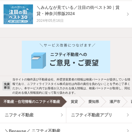
＼みんなが見ている／注目の街ベスト30｜賃
貸・神奈川県版2024
2024年05月16日
他の人はこんな条件で絞り込んでいます！
人気のこだわり条件
新着物件メール通知
バス・トイレ別
2階以上
ご希望の条件の物件が見つかり次第、メ
駐車場あり
ペット相談
ールでお知らせします
当サイトの物件及び不動産会社、外壁塗装業者の情報は検索パートナーが提供している情
報であり、ニフティライフスタイル株式会社は内容の責任を負わないことを予めご了承く
免責
洗濯機置場あり
独立洗面台
事項
ださい。本サービス内でお客様が入力される個人情報は、検索パートナーが取得し、同社
新着メール通知を受け取る
の定める個人情報規約に従って取り扱われます。
エアコンあり
都市ガス
不動産・住宅情報のニフティ不動産
賃貸
愛知県
瀬戸市
ニフティ不動産
ニフティ不動産アプリ
温水洗浄便座
オートロック
コンロ2口以上
追焚き機能
＼Because／ ニフティ不動産