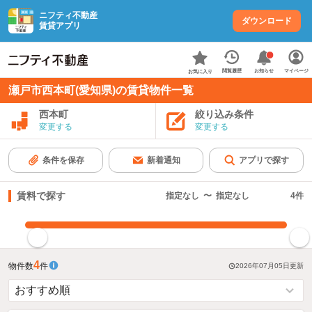
ニフティ不動産
ダウンロード
賃貸アプリ
お知らせ
閲覧履歴
マイページ
お気に入り
瀬戸市西本町(愛知県)の賃貸物件一覧
西本町
絞り込み条件
変更する
変更する
条件を保存
新着通知
アプリで探す
賃料で探す
指定なし
〜
指定なし
4
件
指定した賃料で絞り込む
4
物件数
件
2026年07月05日
更新