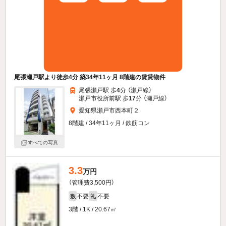
尾張瀬戸駅より徒歩4分 築34年11ヶ月 8階建の賃貸物件
尾張瀬戸駅 歩
4
分 （瀬戸線）
瀬戸市役所前駅 歩
17
分 （瀬戸線）
愛知県瀬戸市西本町２
8階建 / 34年11ヶ月 / 鉄筋コン
すべての写真
3.3
万円
（管理費3,500円）
不要
不要
敷
礼
3階 / 1K / 20.67㎡