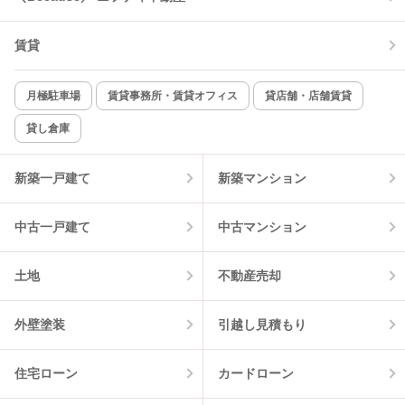
TV付インターホン
角部屋
賃貸
新着のみ
インターネット無料
月極駐車場
賃貸事務所・賃貸オフィス
貸店舗・店舗賃貸
貸し倉庫
該当件数:
物件一覧に反映
4
件
新築一戸建て
新築マンション
中古一戸建て
中古マンション
土地
不動産売却
外壁塗装
引越し見積もり
住宅ローン
カードローン