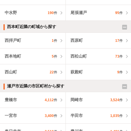
中水野
尾張瀬戸
190
件
95
件
西本町近隣の町域から探す
西拝戸町
西原町
1
件
17
件
西本地町
西松山町
5
件
73
件
西山町
萩殿町
22
件
9
件
瀬戸市近隣の市区町村から探す
豊橋市
岡崎市
4,112
件
3,524
件
一宮市
半田市
3,400
件
1,035
件