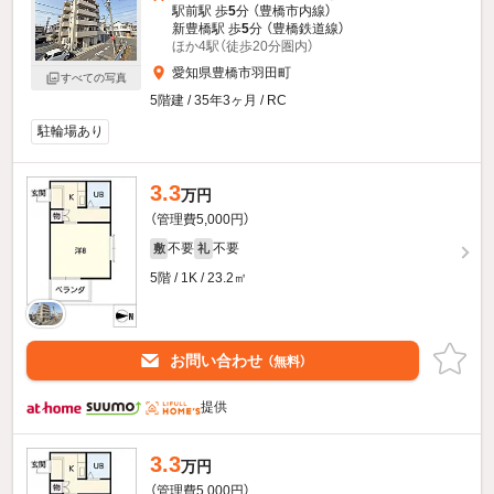
駅前駅 歩
5
分 （豊橋市内線）
新豊橋駅 歩
5
分 （豊橋鉄道線）
ほか4駅（徒歩20分圏内）
愛知県豊橋市羽田町
すべての写真
5階建 / 35年3ヶ月 / RC
駐輪場あり
3.3
万円
（管理費5,000円）
不要
不要
敷
礼
5階 / 1K / 23.2㎡
お問い合わせ
（無料）
提供
3.3
万円
（管理費5,000円）