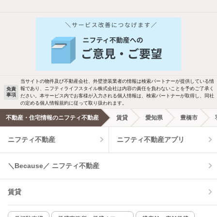
他の人はこんな条件で絞り込んでいます！
人気のこだわり条件
バス・トイレ別
2階以上
駐車場あり
ペット相談
当サイトの物件及び不動産会社、外壁塗装業者の情報は検索パートナーが提供している情
報であり、ニフティライフスタイル株式会社は内容の責任を負わないことを予めご了承く
免責
事項
ださい。本サービス内でお客様が入力される個人情報は、検索パートナーが取得し、同社
洗濯機置場あり
独立洗面台
の定める個人情報規約に従って取り扱われます。
不動産・住宅情報のニフティ不動産
賃貸
愛知県
豊橋市
エアコンあり
都市ガス
ニフティ不動産
ニフティ不動産アプリ
温水洗浄便座
オートロック
＼Because／ ニフティ不動産
コンロ2口以上
追焚き機能
賃貸
TV付インターホン
角部屋
新着のみ
インターネット無料