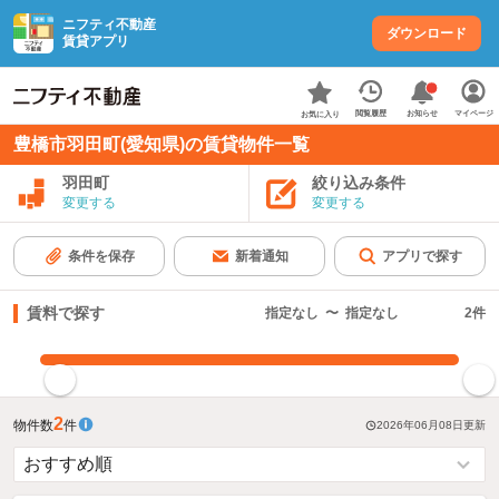
ニフティ不動産
ダウンロード
賃貸アプリ
お知らせ
閲覧履歴
マイページ
お気に入り
豊橋市羽田町(愛知県)の賃貸物件一覧
羽田町
絞り込み条件
変更する
変更する
条件を保存
新着通知
アプリで探す
賃料で探す
指定なし
〜
指定なし
2
件
指定した賃料で絞り込む
2
物件数
件
2026年06月08日
更新