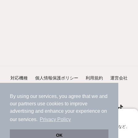
対応機種
個人情報保護ポリシー
利用規約
運営会社
ヘルプ・お問い合わせ
採用情報
By using our services, you agree that we and
our
partners
use cookies to improve
advertising and enhance your experience on
アプリに切り替えて、サクサクお部屋探し
our services.
Privacy Policy
会員登録なしですぐ使える。マップ検索やお気に入り保存など、
©NIFTY Lifestyle Co., Ltd.
アプリ限定の便利な機能が使えます！
OK