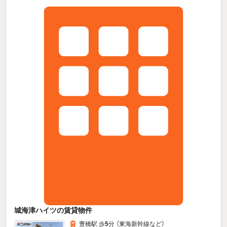
城海津ハイツの賃貸物件
豊橋駅 歩
5
分 （東海新幹線
など
）