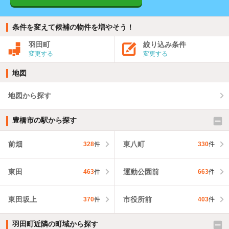
条件を変えて候補の物件を増やそう！
羽田町
絞り込み条件
変更する
変更する
地図
地図から探す
豊橋市の駅から探す
前畑
東八町
328
件
330
件
東田
運動公園前
463
件
663
件
東田坂上
市役所前
370
件
403
件
羽田町近隣の町域から探す