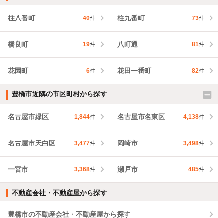
柱八番町
柱九番町
40
件
73
件
橋良町
八町通
19
件
81
件
花園町
花田一番町
6
件
82
件
豊橋市近隣の市区町村から探す
名古屋市緑区
名古屋市名東区
1,844
件
4,138
件
名古屋市天白区
岡崎市
3,477
件
3,498
件
一宮市
瀬戸市
3,368
件
485
件
不動産会社・不動産屋から探す
豊橋市の不動産会社・不動産屋から探す