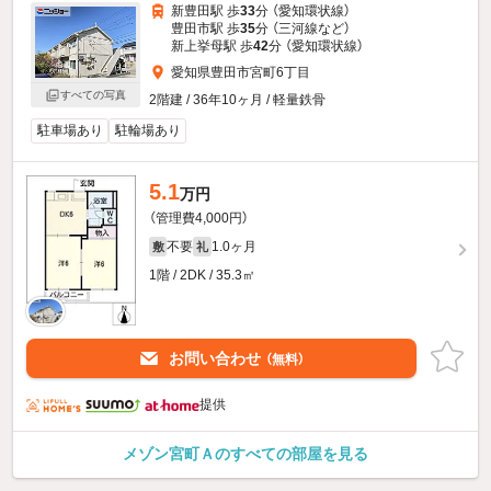
新豊田駅 歩
33
分 （愛知環状線）
豊田市駅 歩
35
分 （三河線
など
）
新上挙母駅 歩
42
分 （愛知環状線）
愛知県豊田市宮町6丁目
すべての写真
2階建 / 36年10ヶ月 / 軽量鉄骨
駐車場あり
駐輪場あり
5.1
万円
（管理費4,000円）
不要
1.0ヶ月
敷
礼
1階 / 2DK / 35.3㎡
お問い合わせ
（無料）
提供
メゾン宮町Ａのすべての部屋を見る