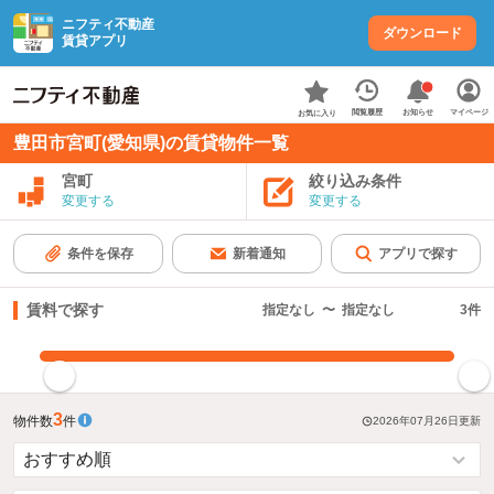
ニフティ不動産
ダウンロード
賃貸アプリ
お知らせ
閲覧履歴
マイページ
お気に入り
豊田市宮町(愛知県)の賃貸物件一覧
宮町
絞り込み条件
変更する
変更する
条件を保存
新着通知
アプリで探す
賃料で探す
指定なし
〜
指定なし
3
件
指定した賃料で絞り込む
3
物件数
件
2026年07月26日
更新