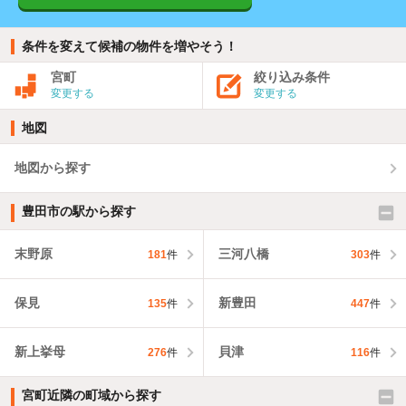
条件を変えて候補の物件を増やそう！
宮町
絞り込み条件
変更する
変更する
地図
地図から探す
豊田市の駅から探す
末野原
三河八橋
181
件
303
件
保見
新豊田
135
件
447
件
新上挙母
貝津
276
件
116
件
宮町近隣の町域から探す