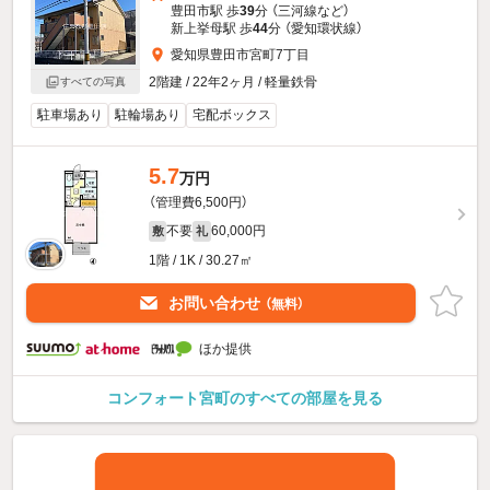
豊田市駅 歩
39
分 （三河線
など
）
新上挙母駅 歩
44
分 （愛知環状線）
愛知県豊田市宮町7丁目
2階建 / 22年2ヶ月 / 軽量鉄骨
すべての写真
駐車場あり
駐輪場あり
宅配ボックス
5.7
万円
（管理費6,500円）
不要
60,000円
敷
礼
1階 / 1K / 30.27㎡
お問い合わせ
（無料）
ほか提供
コンフォート宮町のすべての部屋を見る