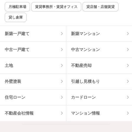
新着のみ
インターネット無料
月極駐車場
賃貸事務所・賃貸オフィス
貸店舗・店舗賃貸
貸し倉庫
該当件数:
物件一覧に反映
3
件
新築一戸建て
新築マンション
中古一戸建て
中古マンション
土地
不動産売却
外壁塗装
引越し見積もり
住宅ローン
カードローン
不動産会社情報
マンション情報