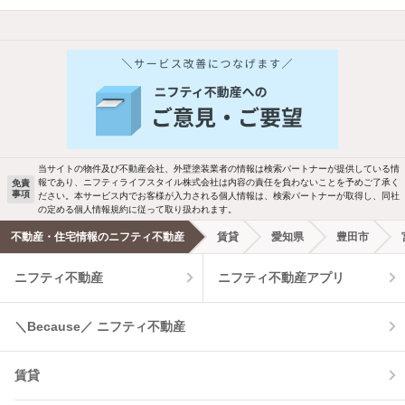
他の人はこんな条件で絞り込んでいます！
人気のこだわり条件
新着物件メール通知
バス・トイレ別
2階以上
ご希望の条件の物件が見つかり次第、メ
駐車場あり
ペット相談
ールでお知らせします
当サイトの物件及び不動産会社、外壁塗装業者の情報は検索パートナーが提供している情
報であり、ニフティライフスタイル株式会社は内容の責任を負わないことを予めご了承く
免責
事項
ださい。本サービス内でお客様が入力される個人情報は、検索パートナーが取得し、同社
洗濯機置場あり
独立洗面台
新着メール通知を受け取る
の定める個人情報規約に従って取り扱われます。
不動産・住宅情報のニフティ不動産
賃貸
愛知県
豊田市
エアコンあり
都市ガス
ニフティ不動産
ニフティ不動産アプリ
温水洗浄便座
オートロック
＼Because／ ニフティ不動産
コンロ2口以上
追焚き機能
賃貸
TV付インターホン
角部屋