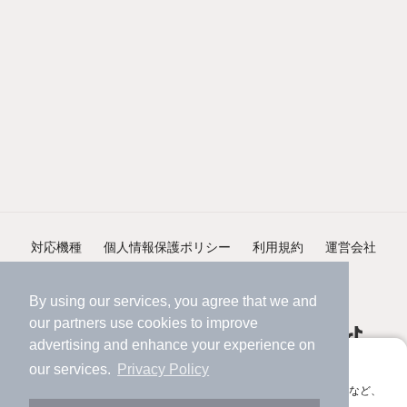
対応機種
個人情報保護ポリシー
利用規約
運営会社
ヘルプ・お問い合わせ
採用情報
By using our services, you agree that we and
our
partners
use cookies to improve
advertising and enhance your experience on
アプリに切り替えて、サクサクお部屋探し
our services.
Privacy Policy
会員登録なしですぐ使える。マップ検索やお気に入り保存など、
©NIFTY Lifestyle Co., Ltd.