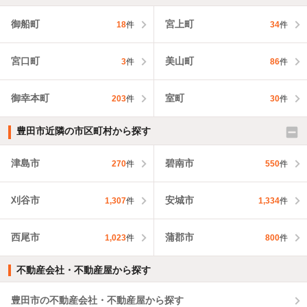
御船町
宮上町
18
件
34
件
宮口町
美山町
3
件
86
件
御幸本町
室町
203
件
30
件
豊田市近隣の市区町村から探す
津島市
碧南市
270
件
550
件
刈谷市
安城市
1,307
件
1,334
件
西尾市
蒲郡市
1,023
件
800
件
不動産会社・不動産屋から探す
豊田市の不動産会社・不動産屋から探す