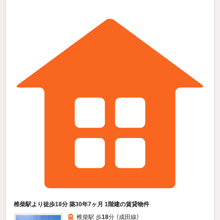
椎柴駅より徒歩18分 築30年7ヶ月 1階建の賃貸物件
椎柴駅 歩
18
分 （成田線）