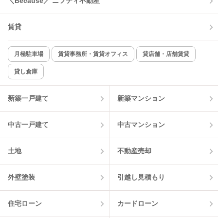
＼Because／ ニフティ不動産
TV付インターホン
角部屋
賃貸
新着のみ
インターネット無料
月極駐車場
賃貸事務所・賃貸オフィス
貸店舗・店舗賃貸
貸し倉庫
該当件数:
物件一覧に反映
1
件
新築一戸建て
新築マンション
中古一戸建て
中古マンション
土地
不動産売却
外壁塗装
引越し見積もり
住宅ローン
カードローン