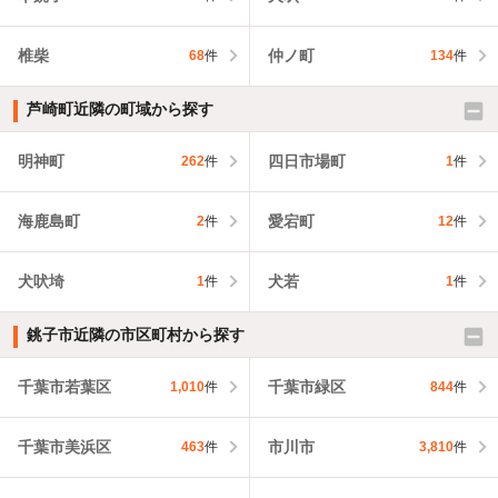
椎柴
仲ノ町
68
件
134
件
芦崎町近隣の町域から探す
明神町
四日市場町
262
件
1
件
海鹿島町
愛宕町
2
件
12
件
犬吠埼
犬若
1
件
1
件
銚子市近隣の市区町村から探す
千葉市若葉区
千葉市緑区
1,010
件
844
件
千葉市美浜区
市川市
463
件
3,810
件