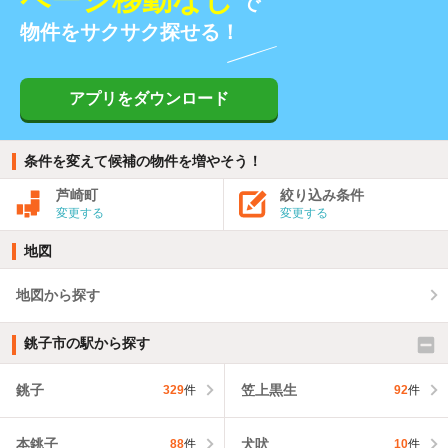
で
物件をサクサク探せる！
アプリをダウンロード
条件を変えて候補の物件を増やそう！
芦崎町
絞り込み条件
変更する
変更する
地図
地図から探す
銚子市の駅から探す
銚子
笠上黒生
329
件
92
件
本銚子
犬吠
88
件
10
件