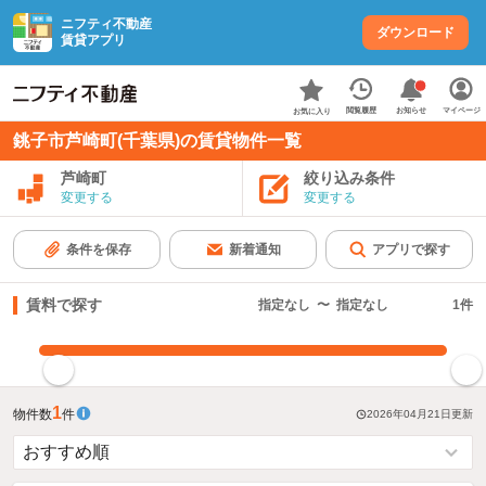
ニフティ不動産
ダウンロード
賃貸アプリ
お知らせ
閲覧履歴
マイページ
お気に入り
銚子市芦崎町(千葉県)の賃貸物件一覧
芦崎町
絞り込み条件
変更する
変更する
条件を保存
新着通知
アプリで探す
賃料で探す
指定なし
〜
指定なし
1
件
指定した賃料で絞り込む
1
物件数
件
2026年04月21日
更新