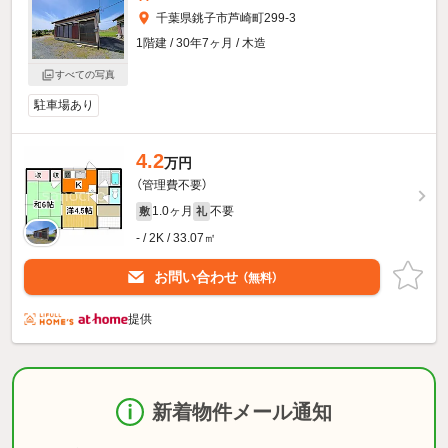
千葉県銚子市芦崎町299-3
1階建 / 30年7ヶ月 / 木造
すべての写真
駐車場あり
4.2
万円
（管理費不要）
1.0ヶ月
不要
敷
礼
- / 2K / 33.07㎡
お問い合わせ
（無料）
提供
新着物件メール通知