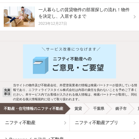
一人暮らしの賃貸物件の部屋探しの流れ！物件
を決定し、入居するまで
2023年12月27日
他の人はこんな条件で絞り込んでいます！
人気のこだわり条件
バス・トイレ別
2階以上
駐車場あり
ペット相談
当サイトの物件及び不動産会社、外壁塗装業者の情報は検索パートナーが提供している情
報であり、ニフティライフスタイル株式会社は内容の責任を負わないことを予めご了承く
免責
洗濯機置場あり
独立洗面台
事項
ださい。本サービス内でお客様が入力される個人情報は、検索パートナーが取得し、同社
の定める個人情報規約に従って取り扱われます。
エアコンあり
都市ガス
不動産・住宅情報のニフティ不動産
賃貸
千葉県
銚子市
ニフティ不動産
ニフティ不動産アプリ
温水洗浄便座
オートロック
コンロ2口以上
追焚き機能