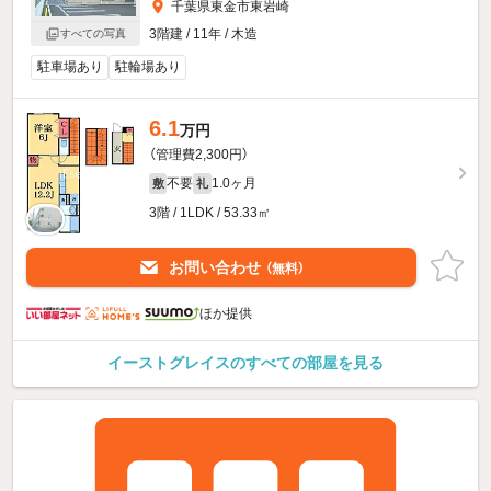
千葉県東金市東岩崎
3階建 / 11年 / 木造
すべての写真
駐車場あり
駐輪場あり
6.1
万円
（管理費2,300円）
不要
1.0ヶ月
敷
礼
3階 / 1LDK / 53.33㎡
お問い合わせ
（無料）
ほか提供
イーストグレイスのすべての部屋を見る