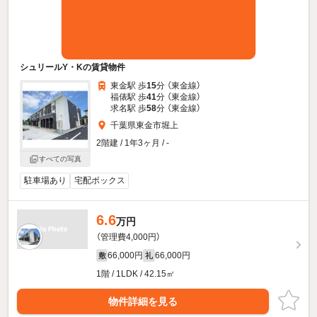
シュリールY・Kの賃貸物件
東金駅 歩
15
分 （東金線）
福俵駅 歩
41
分 （東金線）
求名駅 歩
58
分 （東金線）
千葉県東金市堀上
2階建 / 1年3ヶ月 / -
すべての写真
駐車場あり
宅配ボックス
6.6
万円
（管理費4,000円）
66,000円
66,000円
敷
礼
1階 / 1LDK / 42.15㎡
物件詳細を見る