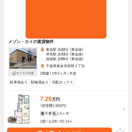
メゾン・カイの賃貸物件
東金駅 歩
22
分 （東金線）
求名駅 歩
33
分 （東金線）
福俵駅 歩
55
分 （東金線）
千葉県東金市田間３丁目
2階建 / 1年2ヶ月 / 木造
すべての写真
駐車場あり
駐輪場あり
宅配ボックス
7.25
万円
（管理費2,900円）
不要
1.0ヶ月
敷
礼
1階 / 1LDK / 50.14㎡