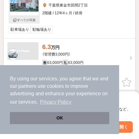
千葉県東金市田間2丁目
2階建 / 12年4ヶ月 / 鉄骨
すべての写真
駐車場あり
駐輪場あり
6.3
万円
（管理費3,000円）
63,000円
63,000円
敷
礼
1階 / 1LDK / 45.91㎡
By using our services, you agree that we and
物件詳細を見る
our
partners
use cookies to improve
advertising and enhance your experience on
提供
アプリに切り替えて、サクサクお部屋探し
our services.
Privacy Policy
会員登録なしですぐ使える。マップ検索やお気に入り保存など、
他の人はこんな条件で絞り込んでいます！
アプリ限定の便利な機能が使えます！
OK
人気のこだわり条件
Web版で続行
アプリを開く
市区町村を変更
絞り込み条件を変更
バス・トイレ別
2階以上