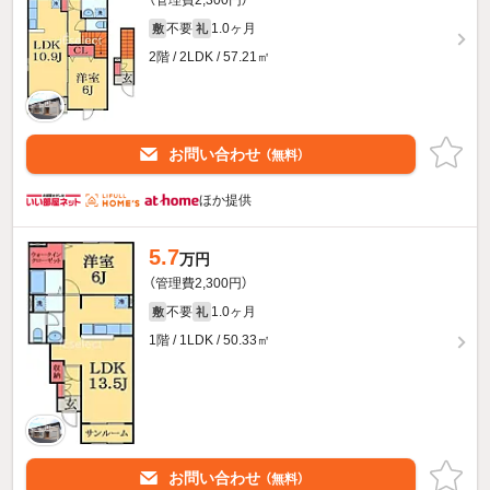
不要
1.0ヶ月
敷
礼
2階 / 2LDK / 57.21㎡
お問い合わせ
（無料）
ほか提供
5.7
万円
（管理費2,300円）
不要
1.0ヶ月
敷
礼
1階 / 1LDK / 50.33㎡
お問い合わせ
（無料）