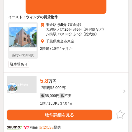
イースト・ウィングの賃貸物件
東金駅 歩
5
分 （東金線）
大網駅 バス
20
分 歩
5
分 （外房線
など
）
八街駅 バス
30
分 歩
5
分 （総武線）
千葉県東金市東金
2階建 / 10年4ヶ月 / -
すべての写真
駐車場あり
5.8
万円
（管理費3,000円）
58,000円
不要
敷
礼
1階 / 1LDK / 37.07㎡
物件詳細を見る
提供