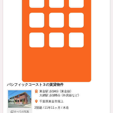
パシフィックコースト３の賃貸物件
東金駅 歩
14
分 （東金線）
大網駅 歩
105
分 （外房線
など
）
千葉県東金市堀上
2階建 / 11年11ヶ月 / 木造
すべての写真