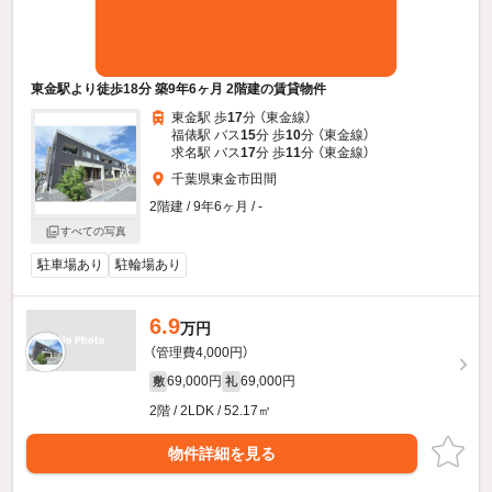
東金駅より徒歩18分 築9年6ヶ月 2階建の賃貸物件
東金駅 歩
17
分 （東金線）
福俵駅 バス
15
分 歩
10
分 （東金線）
求名駅 バス
17
分 歩
11
分 （東金線）
千葉県東金市田間
2階建 / 9年6ヶ月 / -
すべての写真
駐車場あり
駐輪場あり
6.9
万円
（管理費4,000円）
69,000円
69,000円
敷
礼
2階 / 2LDK / 52.17㎡
物件詳細を見る