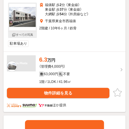
福俵駅 歩
2
分 （東金線）
東金駅 歩
37
分 （東金線）
大網駅 歩
54
分 （外房線
など
）
千葉県東金市西福俵
2階建 / 10年6ヶ月 / 鉄骨
すべての写真
駐車場あり
6.3
万円
（管理費4,000円）
63,000円
不要
敷
礼
1階 / 1LDK / 41.96㎡
物件詳細を見る
ほか提供