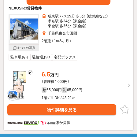
NEXUSIIの賃貸物件
成東駅 バス
15
分 歩
3
分 （総武線
など
）
求名駅 歩
24
分 （東金線）
東金駅 歩
35
分 （東金線）
千葉県東金市田間
2階建 / 1年6ヶ月 / -
すべての写真
駐車場あり
駐輪場あり
宅配ボックス
6.5
万円
（管理費4,000円）
65,000円
65,000円
敷
礼
1階 / 1LDK / 43.21㎡
物件詳細を見る
ほか提供