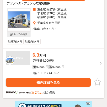
アヴァンス・アカツカの賃貸物件
東金駅 歩
17
分 （東金線）
求名駅 歩
28
分 （東金線）
福俵駅 歩
60
分 （東金線）
千葉県東金市田間
2階建 / 9年6ヶ月 / -
すべての写真
駐車場あり
駐輪場あり
6.3
万円
（管理費4,000円）
63,000円
63,000円
敷
礼
1階 / 1LDK / 44.95㎡
物件詳細を見る
ほか提供