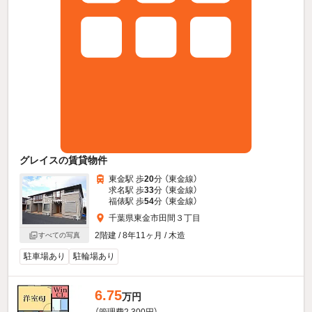
グレイスの賃貸物件
東金駅 歩
20
分 （東金線）
求名駅 歩
33
分 （東金線）
福俵駅 歩
54
分 （東金線）
千葉県東金市田間３丁目
2階建 / 8年11ヶ月 / 木造
すべての写真
駐車場あり
駐輪場あり
6.75
万円
（管理費2,300円）