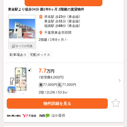
東金駅より徒歩34分 築1年8ヶ月 2階建の賃貸物件
求名駅 歩
23
分 （東金線）
東金駅 歩
31
分 （東金線）
福俵駅 歩
68
分 （東金線）
千葉県東金市田間
2階建 / 1年8ヶ月 / -
すべての写真
駐車場あり
宅配ボックス
7.7
万円
（管理費4,000円）
77,000円
77,000円
敷
礼
2階 / 2LDK / 53.9㎡
物件詳細を見る
ほか提供