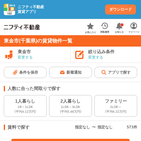
ニフティ不動産
ダウンロード
賃貸アプリ
お知らせ
閲覧履歴
マイページ
お気に入り
東金市(千葉県)の賃貸物件一覧
東金市
絞り込み条件
変更する
変更する
条件を保存
新着通知
アプリで探す
人数に合った間取りで探す
1人暮らし
2人暮らし
ファミリー
1R～1LDK
1LDK～3LDK
2LDK～
（平均4.12万円）
（平均5.48万円）
（平均6.22万円）
賃料で探す
指定なし
〜
指定なし
573
件