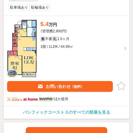
駐車場あり
駐輪場あり
5.4
万円
（管理費2,900円）
不要
1.0ヶ月
敷
礼
1階 / 1LDK / 44.99㎡
お問い合わせ
（無料）
ほか提供
パシフィックコースト３のすべての部屋を見る