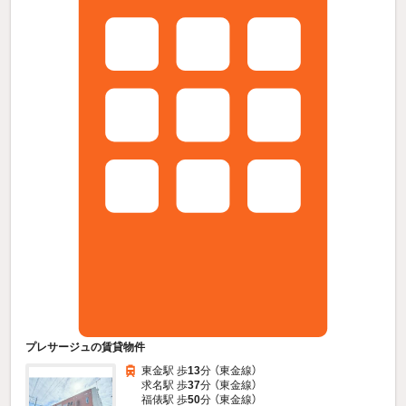
プレサージュの賃貸物件
東金駅 歩
13
分 （東金線）
求名駅 歩
37
分 （東金線）
福俵駅 歩
50
分 （東金線）