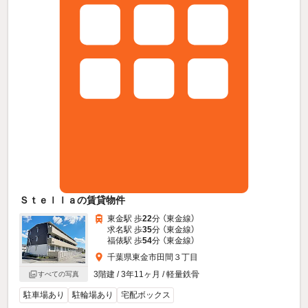
Ｓｔｅｌｌａの賃貸物件
東金駅 歩
22
分 （東金線）
求名駅 歩
35
分 （東金線）
福俵駅 歩
54
分 （東金線）
千葉県東金市田間３丁目
3階建 / 3年11ヶ月 / 軽量鉄骨
すべての写真
駐車場あり
駐輪場あり
宅配ボックス