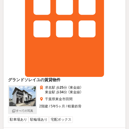
グランドソレイユの賃貸物件
求名駅 歩
25
分 （東金線）
東金駅 歩
34
分 （東金線）
千葉県東金市田間
2階建 / 5年5ヶ月 / 軽量鉄骨
すべての写真
駐車場あり
駐輪場あり
宅配ボックス