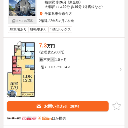
福俵駅 歩
26
分 （東金線）
大網駅 バス
20
分 歩
19
分 （外房線
など
）
千葉県東金市台方
2階建 / 2年5ヶ月 / 木造
すべての写真
駐車場あり
駐輪場あり
宅配ボックス
7.3
万円
（管理費2,900円）
不要
1.0ヶ月
敷
礼
1階 / 1LDK / 50.14㎡
お問い合わせ
（無料）
ほか提供