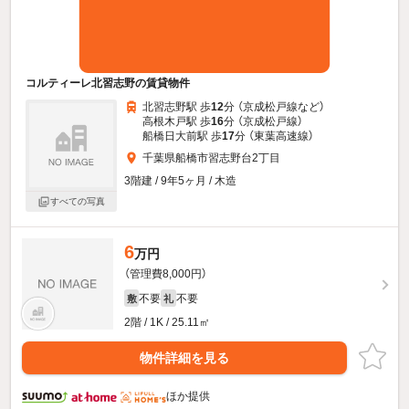
コルティーレ北習志野の賃貸物件
北習志野駅 歩
12
分 （京成松戸線
など
）
高根木戸駅 歩
16
分 （京成松戸線）
船橋日大前駅 歩
17
分 （東葉高速線）
千葉県船橋市習志野台2丁目
3階建 / 9年5ヶ月 / 木造
すべての写真
6
万円
（管理費8,000円）
不要
不要
敷
礼
2階 / 1K / 25.11㎡
物件詳細を見る
ほか提供