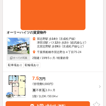
オーリーハイツの賃貸物件
習志野駅 歩
14
分 （京成松戸線）
津田沼駅 バス
12
分 歩
2
分 （総武線
など
）
北習志野駅 歩
19
分 （京成松戸線
など
）
千葉県船橋市習志野台４丁目75-24
2階建 / 19年5ヶ月 / 軽量鉄骨
すべての写真
駐車場あり
駐輪場あり
7.5
万円
（管理費6,000円）
不要
1.0ヶ月
敷
礼
1階 / 1LDK / 50.04㎡
お問い合わせ
（無料）