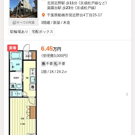
北習志野駅 歩
11
分 （京成松戸線
など
）
薬園台駅 歩
23
分 （京成松戸線）
千葉県船橋市習志野台4丁目25-17
3階建 / 新築 / 木造
すべての写真
駐輪場あり
宅配ボックス
6.45
新着
万円
（管理費3,000円）
不要
不要
敷
礼
1階 / 1K / 24.2㎡