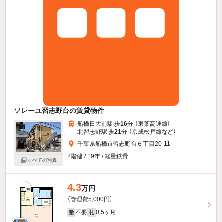
ソレーユ習志野台の賃貸物件
船橋日大前駅 歩
16
分 （東葉高速線）
北習志野駅 歩
21
分 （京成松戸線
など
）
千葉県船橋市習志野台６丁目20-11
2階建 / 19年 / 軽量鉄骨
すべての写真
4.3
万円
（管理費5,000円）
不要
0.5ヶ月
敷
礼