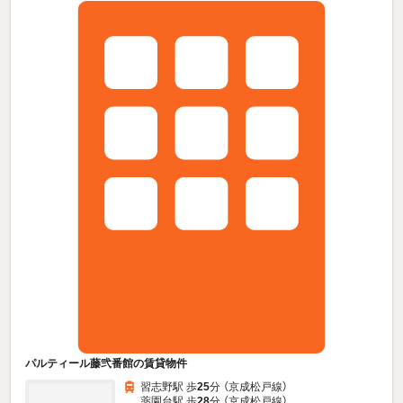
パルティール藤弐番館の賃貸物件
習志野駅 歩
25
分 （京成松戸線）
薬園台駅 歩
28
分 （京成松戸線）