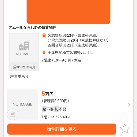
アムールならし野の賃貸物件
習志野駅 歩
13
分 （京成松戸線）
北習志野駅 歩
20
分 （京成松戸線
など
）
薬園台駅 歩
21
分 （京成松戸線）
千葉県船橋市習志野台5丁目
2階建 / 19年9ヶ月 / 木造
すべての写真
駐車場あり
5
万円
（管理費3,000円）
不要
不要
敷
礼
1階 / 1K / 26.49㎡
物件詳細を見る