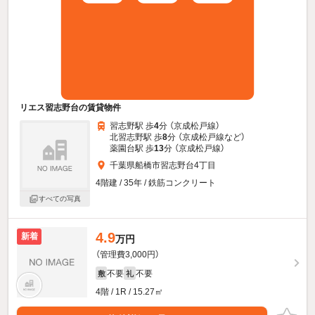
リエス習志野台の賃貸物件
習志野駅 歩
4
分 （京成松戸線）
北習志野駅 歩
8
分 （京成松戸線
など
）
薬園台駅 歩
13
分 （京成松戸線）
千葉県船橋市習志野台4丁目
4階建 / 35年 / 鉄筋コンクリート
すべての写真
4.9
新着
万円
（管理費3,000円）
不要
不要
敷
礼
4階 / 1R / 15.27㎡