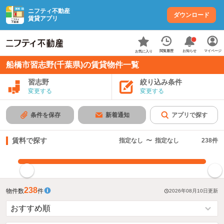
ニフティ不動産
ダウンロード
賃貸アプリ
お知らせ
閲覧履歴
マイページ
お気に入り
船橋市習志野(千葉県)の賃貸物件一覧
習志野
絞り込み条件
変更する
変更する
条件を保存
新着通知
アプリで探す
賃料で探す
指定なし
〜
指定なし
238
件
指定した賃料で絞り込む
238
物件数
件
2026年08月10日
更新