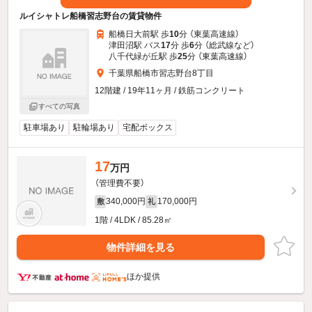
ルイシャトレ船橋習志野台の賃貸物件
船橋日大前駅 歩
10
分 （東葉高速線）
津田沼駅 バス
17
分 歩
6
分 （総武線
など
）
八千代緑が丘駅 歩
25
分 （東葉高速線）
千葉県船橋市習志野台8丁目
12階建 / 19年11ヶ月 / 鉄筋コンクリート
すべての写真
駐車場あり
駐輪場あり
宅配ボックス
17
万円
（管理費不要）
340,000円
170,000円
敷
礼
1階 / 4LDK / 85.28㎡
物件詳細を見る
ほか提供