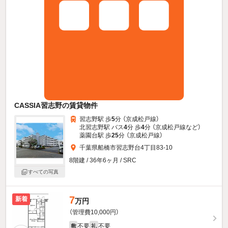
CASSIA習志野の賃貸物件
習志野駅 歩
5
分 （京成松戸線）
北習志野駅 バス
4
分 歩
4
分 （京成松戸線
など
）
薬園台駅 歩
25
分 （京成松戸線）
千葉県船橋市習志野台4丁目83-10
8階建 / 36年6ヶ月 / SRC
すべての写真
7
新着
万円
（管理費10,000円）
不要
不要
敷
礼