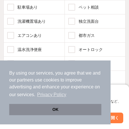
駐車場あり
ペット相談
洗濯機置場あり
独立洗面台
エアコンあり
都市ガス
温水洗浄便座
オートロック
コンロ2口以上
追焚き機能
By using our services, you agree that we and
TV付インターホン
角部屋
our
partners
use cookies to improve
advertising and enhance your experience on
新着のみ
インターネット無料
アプリに切り替えて、サクサクお部屋探し
our services.
Privacy Policy
会員登録なしですぐ使える。マップ検索やお気に入り保存など、
アプリ限定の便利な機能が使えます！
該当件数:
OK
物件一覧に反映
238
件
Web版で続行
アプリを開く
市区町村を変更
絞り込み条件を変更