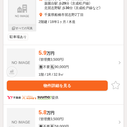
薬園台駅 歩
29
分 （京成松戸線）
北習志野駅 歩
30
分 （京成松戸線
など
）
千葉県船橋市習志野2丁目
2階建 / 18年1ヶ月 / 木造
すべての写真
駐車場あり
5.9
万円
（管理費3,500円）
不要
90,000円
敷
礼
1階 / 1R / 32.9㎡
物件詳細を見る
提供
5.8
万円
（管理費3,500円）
不要
58,000円
敷
礼