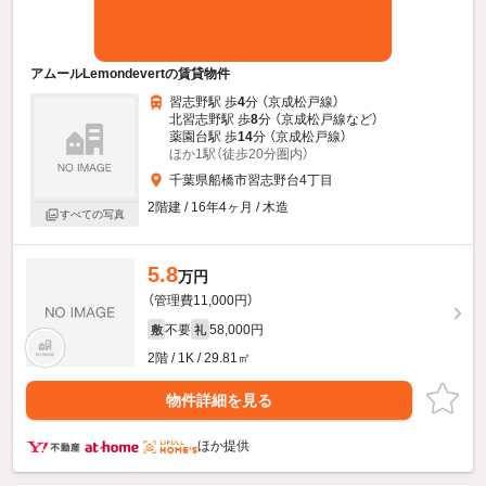
アムールLemondevertの賃貸物件
習志野駅 歩
4
分 （京成松戸線）
北習志野駅 歩
8
分 （京成松戸線
など
）
薬園台駅 歩
14
分 （京成松戸線）
ほか1駅（徒歩20分圏内）
千葉県船橋市習志野台4丁目
2階建 / 16年4ヶ月 / 木造
すべての写真
5.8
万円
（管理費11,000円）
不要
58,000円
敷
礼
2階 / 1K / 29.81㎡
物件詳細を見る
ほか提供