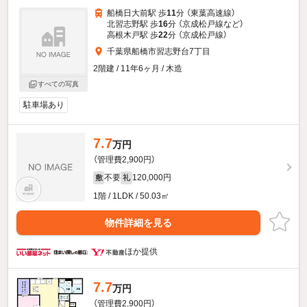
船橋日大前駅 歩
11
分 （東葉高速線）
北習志野駅 歩
16
分 （京成松戸線
など
）
高根木戸駅 歩
22
分 （京成松戸線）
千葉県船橋市習志野台7丁目
2階建 / 11年6ヶ月 / 木造
すべての写真
駐車場あり
7.7
万円
（管理費2,900円）
不要
120,000円
敷
礼
1階 / 1LDK / 50.03㎡
物件詳細を見る
ほか提供
7.7
万円
（管理費2,900円）