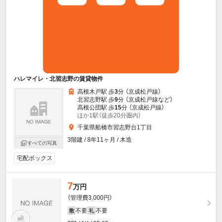
ハレマイレ・北習志野の賃貸物件
高根木戸駅 歩
3
分 （京成松戸線）
北習志野駅 歩
9
分 （京成松戸線
など
）
高根公団駅 歩
15
分 （京成松戸線）
ほか1駅（徒歩20分圏内）
千葉県船橋市習志野台1丁目
3階建 / 8年11ヶ月 / 木造
すべての写真
宅配ボックス
7
万円
（管理費3,000円）
不要
不要
敷
礼