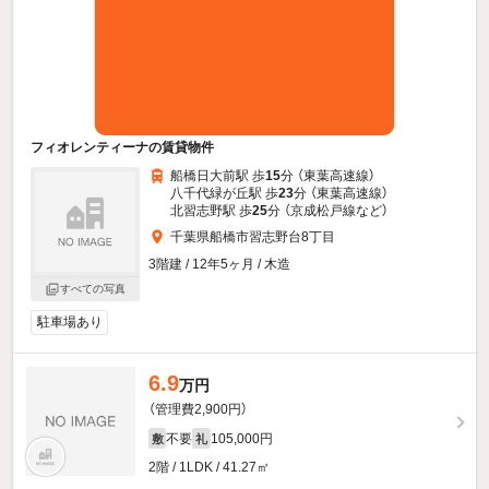
フィオレンティーナの賃貸物件
船橋日大前駅 歩
15
分 （東葉高速線）
八千代緑が丘駅 歩
23
分 （東葉高速線）
北習志野駅 歩
25
分 （京成松戸線
など
）
千葉県船橋市習志野台8丁目
3階建 / 12年5ヶ月 / 木造
すべての写真
駐車場あり
6.9
万円
（管理費2,900円）
不要
105,000円
敷
礼
2階 / 1LDK / 41.27㎡