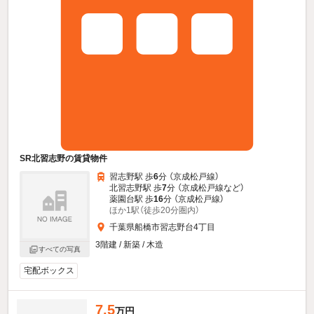
SR北習志野の賃貸物件
習志野駅 歩
6
分 （京成松戸線）
北習志野駅 歩
7
分 （京成松戸線
など
）
薬園台駅 歩
16
分 （京成松戸線）
ほか1駅（徒歩20分圏内）
千葉県船橋市習志野台4丁目
3階建 / 新築 / 木造
すべての写真
宅配ボックス
7.5
万円