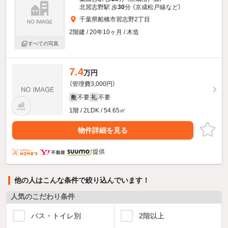
北習志野駅 歩
30
分 （京成松戸線
など
）
千葉県船橋市習志野2丁目
2階建 / 20年10ヶ月 / 木造
すべての写真
7.4
万円
（管理費3,000円）
不要
不要
敷
礼
1階 / 2LDK / 54.65㎡
物件詳細を見る
提供
他の人はこんな条件で絞り込んでいます！
人気のこだわり条件
バス・トイレ別
2階以上