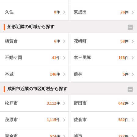
久住
東成田
8
件
26
件
船形近隣の町域から探す
橋賀台
花崎町
6
件
58
件
不動ケ岡
本三里塚
41
件
165
件
本城
前林
146
件
5
件
成田市近隣の市区町村から探す
松戸市
野田市
3,112
件
642
件
茂原市
佐倉市
1,115
件
582
件
東金市
旭市
574
件
277
件