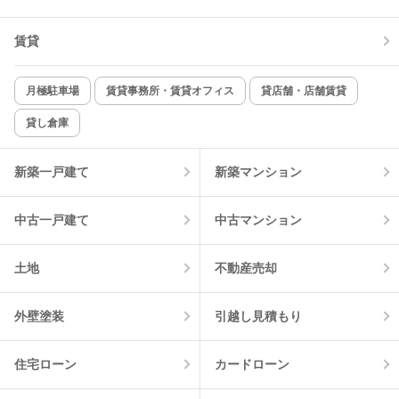
賃貸
TV付インターホン
角部屋
新着のみ
インターネット無料
月極駐車場
賃貸事務所・賃貸オフィス
貸店舗・店舗賃貸
貸し倉庫
該当件数:
物件一覧に反映
2
件
新築一戸建て
新築マンション
中古一戸建て
中古マンション
土地
不動産売却
外壁塗装
引越し見積もり
住宅ローン
カードローン