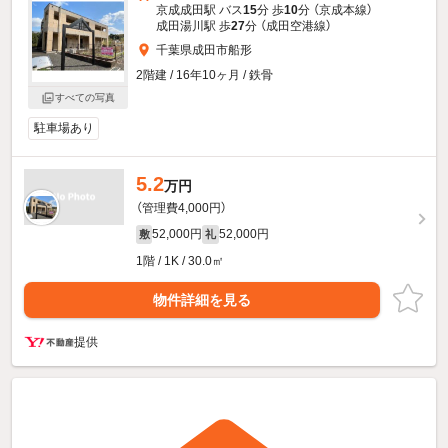
京成成田駅 バス
15
分 歩
10
分 （京成本線）
成田湯川駅 歩
27
分 （成田空港線）
千葉県成田市船形
2階建 / 16年10ヶ月 / 鉄骨
すべての写真
駐車場あり
5.2
万円
（管理費4,000円）
52,000円
52,000円
敷
礼
1階 / 1K / 30.0㎡
物件詳細を見る
提供