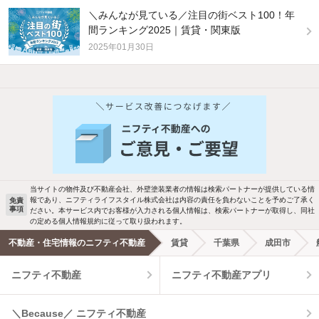
＼みんなが見ている／注目の街ベスト100！年
間ランキング2025｜賃貸・関東版
2025年01月30日
他の人はこんな条件で絞り込んでいます！
人気のこだわり条件
バス・トイレ別
2階以上
駐車場あり
ペット相談
当サイトの物件及び不動産会社、外壁塗装業者の情報は検索パートナーが提供している情
報であり、ニフティライフスタイル株式会社は内容の責任を負わないことを予めご了承く
免責
事項
ださい。本サービス内でお客様が入力される個人情報は、検索パートナーが取得し、同社
洗濯機置場あり
独立洗面台
の定める個人情報規約に従って取り扱われます。
不動産・住宅情報のニフティ不動産
賃貸
千葉県
成田市
エアコンあり
都市ガス
ニフティ不動産
ニフティ不動産アプリ
温水洗浄便座
オートロック
＼Because／ ニフティ不動産
コンロ2口以上
追焚き機能