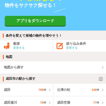
物件をサクサク探せる！
アプリをダウンロード
条件を変えて候補の物件を増やそう！
船形
絞り込み条件
変更する
変更する
地図
地図から探す
成田市の駅から探す
成田
公津の杜
788
件
348
件
成田湯川
成田空港
76
件
77
件