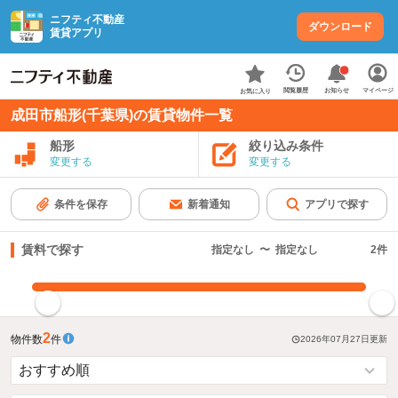
ニフティ不動産
ダウンロード
賃貸アプリ
お知らせ
閲覧履歴
マイページ
お気に入り
成田市船形(千葉県)の賃貸物件一覧
船形
絞り込み条件
変更する
変更する
条件を保存
新着通知
アプリで探す
賃料で探す
指定なし
〜
指定なし
2
件
指定した賃料で絞り込む
2
物件数
件
2026年07月27日
更新