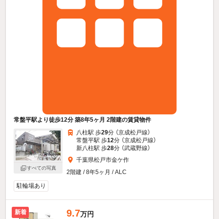
常盤平駅より徒歩12分 築8年5ヶ月 2階建の賃貸物件
八柱駅 歩
29
分 （京成松戸線）
常盤平駅 歩
12
分 （京成松戸線）
新八柱駅 歩
28
分 （武蔵野線）
千葉県松戸市金ケ作
すべての写真
2階建 / 8年5ヶ月 / ALC
駐輪場あり
9.7
新着
万円