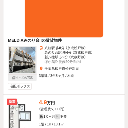
MELDIAみのり台IIの賃貸物件
八柱駅 歩
8
分 （京成松戸線）
みのり台駅 歩
4
分 （京成松戸線）
新八柱駅 歩
9
分 （武蔵野線）
ほか2駅（徒歩20分圏内）
千葉県松戸市松戸新田
3階建 / 3年8ヶ月 / 木造
すべての写真
宅配ボックス
4.9
新着
万円
（管理費5,000円）
1.0ヶ月
不要
敷
礼
1階 / 1K / 18.1㎡