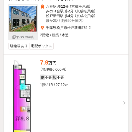
八柱駅 歩
12
分 （京成松戸線）
みのり台駅 歩
2
分 （京成松戸線）
松戸新田駅 歩
4
分 （京成松戸線）
ほか2駅（徒歩20分圏内）
千葉県松戸市松戸新田575-2
2階建 / 新築 / 木造
すべての写真
駐輪場あり
宅配ボックス
7.9
万円
（管理費6,000円）
不要
不要
敷
礼
1階 / 1R / 27.12㎡