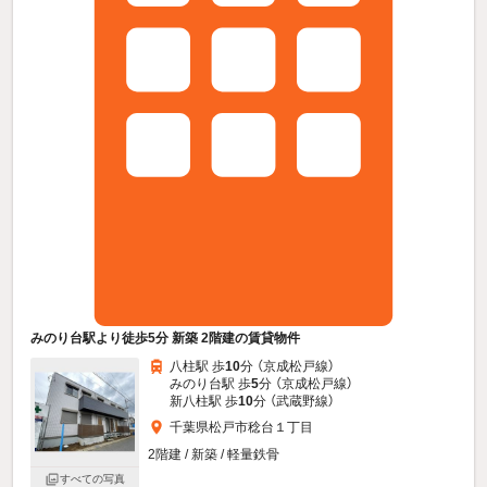
みのり台駅より徒歩5分 新築 2階建の賃貸物件
八柱駅 歩
10
分 （京成松戸線）
みのり台駅 歩
5
分 （京成松戸線）
新八柱駅 歩
10
分 （武蔵野線）
千葉県松戸市稔台１丁目
2階建 / 新築 / 軽量鉄骨
すべての写真