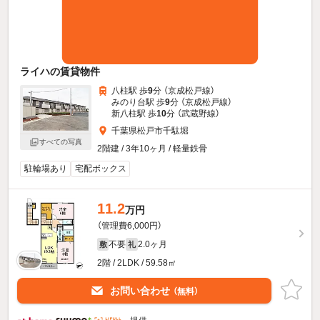
ライハの賃貸物件
八柱駅 歩
9
分 （京成松戸線）
みのり台駅 歩
9
分 （京成松戸線）
新八柱駅 歩
10
分 （武蔵野線）
千葉県松戸市千駄堀
すべての写真
2階建 / 3年10ヶ月 / 軽量鉄骨
駐輪場あり
宅配ボックス
11.2
万円
（管理費6,000円）
不要
2.0ヶ月
敷
礼
2階 / 2LDK / 59.58㎡
お問い合わせ
（無料）