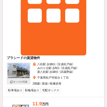
プラシードの賃貸物件
八柱駅 歩
10
分 （京成松戸線）
みのり台駅 歩
5
分 （京成松戸線）
新八柱駅 歩
10
分 （武蔵野線）
千葉県松戸市稔台１丁目
すべての写真
2階建 / 新築 / 軽量鉄骨
駐車場あり
駐輪場あり
宅配ボックス
11.9
万円