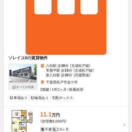
ソレイユIIの賃貸物件
八柱駅 歩
30
分 （京成松戸線）
常盤平駅 歩
15
分 （京成松戸線）
新八柱駅 歩
30
分 （武蔵野線）
千葉県松戸市金ケ作
すべての写真
2階建 / 1年2ヶ月 / 軽量鉄骨
駐車場あり
駐輪場あり
宅配ボックス
11.1
万円
（管理費6,000円）
不要
2.0ヶ月
敷
礼