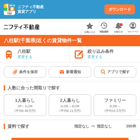
ニフティ不動産
ダウンロード
賃貸アプリ
お知らせ
閲覧履歴
マイページ
お気に入り
八柱駅(千葉県)近くの賃貸物件一覧
八柱駅
絞り込み条件
変更する
変更する
条件を保存
新着通知
アプリで探す
人数に合った間取りで探す
1人暮らし
2人暮らし
ファミリー
1R～1LDK
1LDK～3LDK
2LDK～
（平均6.96万円）
（平均9.21万円）
（平均10.5万円）
賃料で探す
指定なし
〜
指定なし
390
件