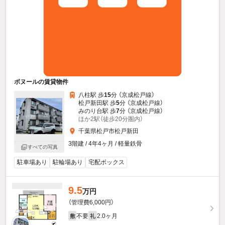
ボヌールの賃貸物件
八柱駅 歩
15
分 （京成松戸線）
松戸新田駅 歩
5
分 （京成松戸線）
みのり台駅 歩
7
分 （京成松戸線）
ほか2駅（徒歩20分圏内）
千葉県松戸市松戸新田
3階建 / 4年4ヶ月 / 軽量鉄骨
すべての写真
駐車場あり
駐輪場あり
宅配ボックス
9.5
万円
（管理費6,000円）
不要
2.0ヶ月
敷
礼