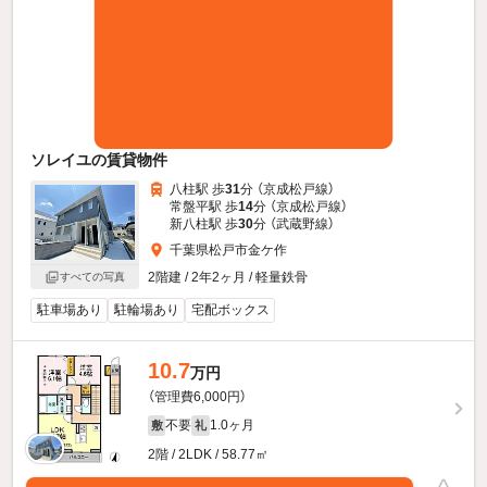
ソレイユの賃貸物件
八柱駅 歩
31
分 （京成松戸線）
常盤平駅 歩
14
分 （京成松戸線）
新八柱駅 歩
30
分 （武蔵野線）
千葉県松戸市金ケ作
2階建 / 2年2ヶ月 / 軽量鉄骨
すべての写真
駐車場あり
駐輪場あり
宅配ボックス
10.7
万円
（管理費6,000円）
不要
1.0ヶ月
敷
礼
2階 / 2LDK / 58.77㎡