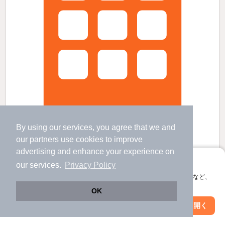
By using our services, you agree that we and
our
partners
use cookies to improve
advertising and enhance your experience on
ウエストパークの賃貸物件
アプリに切り替えて、サクサクお部屋探し
our services.
Privacy Policy
八柱駅 歩
24
分 （京成松戸線）
常盤平駅 歩
22
分 （京成松戸線）
会員登録なしですぐ使える。マップ検索やお気に入り保存など、
新八柱駅 歩
24
分 （武蔵野線）
アプリ限定の便利な機能が使えます！
OK
千葉県松戸市八ケ崎５丁目
Web版で続行
アプリを開く
2階建 / 5年7ヶ月 / 木造
駅・沿線を変更
絞り込み条件を変更
すべての写真