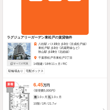
ラグジュアリーガーデン東松戸の賃貸物件
八柱駅 バス
15
分 歩
3
分 （京成松戸線）
東松戸駅 歩
3
分 （武蔵野線
など
）
秋山駅 歩
19
分 （北総線）
千葉県松戸市東松戸3丁目
14階建 / 18年11ヶ月 / RC
すべての写真
駐輪場あり
宅配ボックス
6.45
新着
万円
（管理費5,000円）
1.0ヶ月
1.0ヶ月
敷
礼
10階 / 1R / 21.7㎡