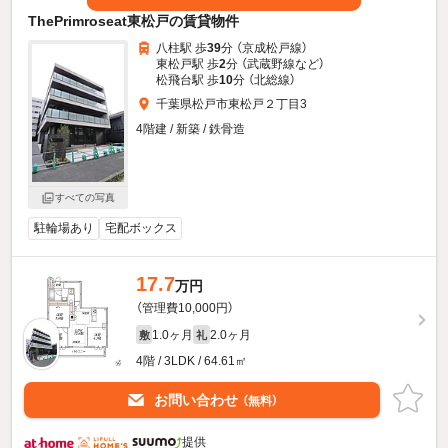
ThePrimroseat東松戸の賃貸物件
八柱駅 歩
39
分 （京成松戸線）
東松戸駅 歩
2
分 （武蔵野線
など
）
松飛台駅 歩
10
分 （北総線）
千葉県松戸市東松戸２丁目3
4階建 / 新築 / 鉄骨造
すべての写真
駐輪場あり
宅配ボックス
17.7
万円
（管理費10,000円）
1.0ヶ月
2.0ヶ月
敷
礼
4階 / 3LDK / 64.61㎡
お問い合わせ
（無料）
提供