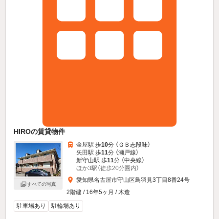
HIROの賃貸物件
金屋駅 歩
10
分 （ＧＢ志段味）
矢田駅 歩
11
分 （瀬戸線）
新守山駅 歩
11
分 （中央線）
ほか3駅（徒歩20分圏内）
愛知県名古屋市守山区鳥羽見3丁目8番24号
すべての写真
2階建 / 16年5ヶ月 / 木造
駐車場あり
駐輪場あり