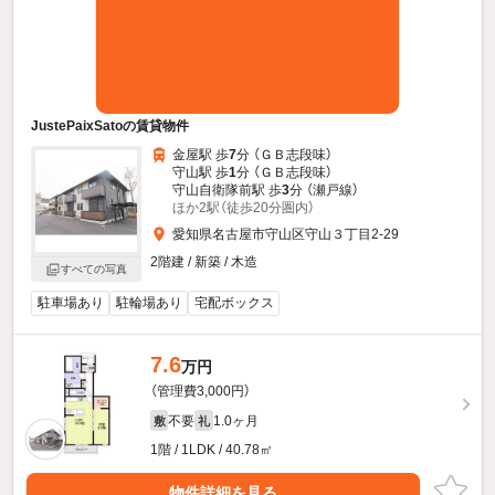
JustePaixSatoの賃貸物件
金屋駅 歩
7
分 （ＧＢ志段味）
守山駅 歩
1
分 （ＧＢ志段味）
守山自衛隊前駅 歩
3
分 （瀬戸線）
ほか2駅（徒歩20分圏内）
愛知県名古屋市守山区守山３丁目2-29
2階建 / 新築 / 木造
すべての写真
駐車場あり
駐輪場あり
宅配ボックス
7.6
万円
（管理費3,000円）
不要
1.0ヶ月
敷
礼
1階 / 1LDK / 40.78㎡
物件詳細を見る