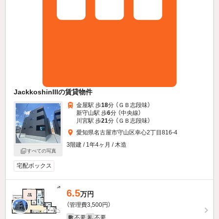
JackkoshinIIIの賃貸物件
金屋駅 歩
18
分 （ＧＢ志段味）
新守山駅 歩
6
分 （中央線）
川宮駅 歩
21
分 （ＧＢ志段味）
愛知県名古屋市守山区幸心2丁目816-4
3階建 / 1年4ヶ月 / 木造
すべての写真
宅配ボックス
6.5
万円
（管理費3,500円）
不要
不要
敷
礼