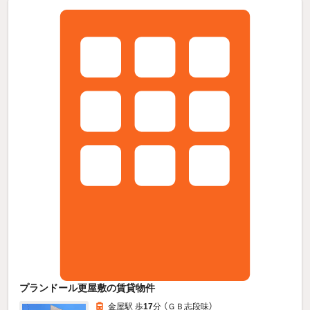
プランドール更屋敷の賃貸物件
金屋駅 歩
17
分 （ＧＢ志段味）