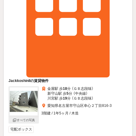
JackkoshinIIの賃貸物件
金屋駅 歩
18
分 （ＧＢ志段味）
新守山駅 歩
5
分 （中央線）
川宮駅 歩
19
分 （ＧＢ志段味）
愛知県名古屋市守山区幸心２丁目816-3
3階建 / 1年5ヶ月 / 木造
すべての写真
宅配ボックス