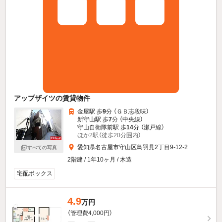
アップザイツの賃貸物件
金屋駅 歩
9
分 （ＧＢ志段味）
新守山駅 歩
7
分 （中央線）
守山自衛隊前駅 歩
14
分 （瀬戸線）
ほか2駅（徒歩20分圏内）
愛知県名古屋市守山区鳥羽見2丁目9-12-2
すべての写真
2階建 / 1年10ヶ月 / 木造
宅配ボックス
4.9
万円
（管理費4,000円）