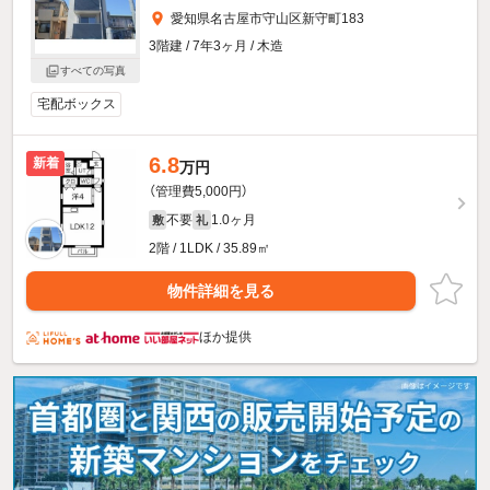
愛知県名古屋市守山区新守町183
3階建 / 7年3ヶ月 / 木造
すべての写真
宅配ボックス
6.8
新着
万円
（管理費5,000円）
不要
1.0ヶ月
敷
礼
2階 / 1LDK / 35.89㎡
物件詳細を見る
ほか提供