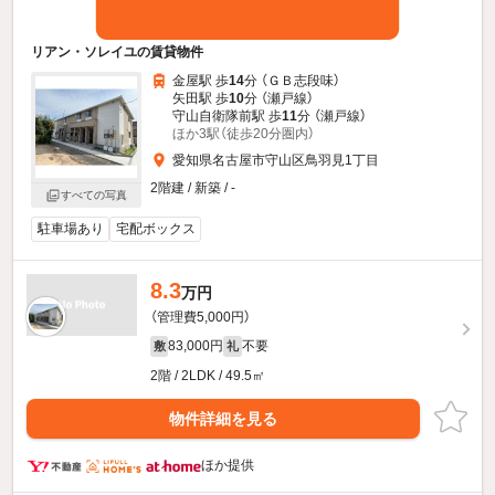
リアン・ソレイユの賃貸物件
金屋駅 歩
14
分 （ＧＢ志段味）
矢田駅 歩
10
分 （瀬戸線）
守山自衛隊前駅 歩
11
分 （瀬戸線）
ほか3駅（徒歩20分圏内）
愛知県名古屋市守山区鳥羽見1丁目
2階建 / 新築 / -
すべての写真
駐車場あり
宅配ボックス
8.3
万円
（管理費5,000円）
83,000円
不要
敷
礼
2階 / 2LDK / 49.5㎡
物件詳細を見る
ほか提供