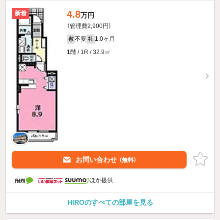
4.8
新着
万円
（管理費2,900円）
不要
1.0ヶ月
敷
礼
1階 / 1R / 32.9㎡
お問い合わせ
（無料）
ほか提供
HIROのすべての部屋を見る