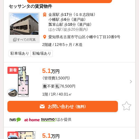
セッサンタの賃貸物件
金屋駅 歩
17
分 （ＧＢ志段味）
小幡駅 歩
6
分 （瀬戸線）
瓢箪山駅 歩
10
分 （瀬戸線）
ほか2駅（徒歩20分圏内）
愛知県名古屋市守山区小幡中1丁目10番9号
すべての写真
2階建 / 12年5ヶ月 / 木造
駐車場あり
駐輪場あり
5.1
新着
万円
（管理費3,500円）
不要
76,500円
敷
礼
1階 / 1R / 40.01㎡
お問い合わせ
（無料）
ほか提供
5.1
新着
万円