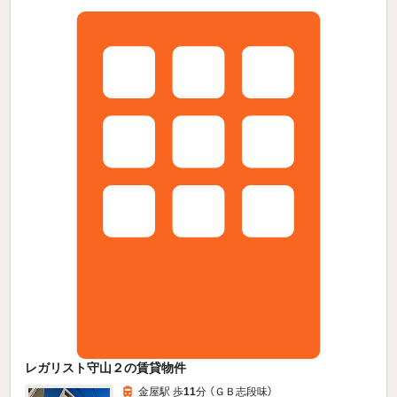
レガリスト守山２の賃貸物件
金屋駅 歩
11
分 （ＧＢ志段味）