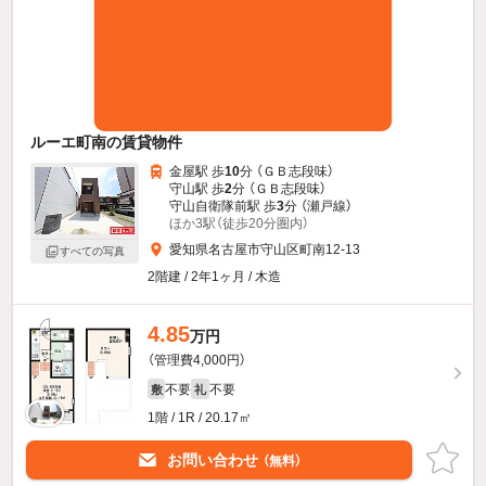
ルーエ町南の賃貸物件
金屋駅 歩
10
分 （ＧＢ志段味）
守山駅 歩
2
分 （ＧＢ志段味）
守山自衛隊前駅 歩
3
分 （瀬戸線）
ほか3駅（徒歩20分圏内）
愛知県名古屋市守山区町南12-13
すべての写真
2階建 / 2年1ヶ月 / 木造
4.85
万円
（管理費4,000円）
不要
不要
敷
礼
1階 / 1R / 20.17㎡
お問い合わせ
（無料）