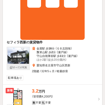
セフィラ西新の賃貸物件
金屋駅 歩
16
分 （ＧＢ志段味）
瓢箪山駅 歩
2
分 （瀬戸線）
守山自衛隊前駅 歩
11
分 （瀬戸線）
ほか2駅（徒歩20分圏内）
愛知県名古屋市守山区西新
すべての写真
2階建 / 32年5ヶ月 / 軽量鉄骨
駐車場あり
3.2
新着
万円
（管理費4,200円）
不要
不要
敷
礼