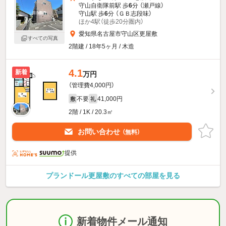
守山自衛隊前駅 歩
6
分 （瀬戸線）
守山駅 歩
6
分 （ＧＢ志段味）
ほか4駅（徒歩20分圏内）
愛知県名古屋市守山区更屋敷
すべての写真
2階建 / 18年5ヶ月 / 木造
4.1
新着
万円
（管理費4,000円）
不要
41,000円
敷
礼
2階 / 1K / 20.3㎡
お問い合わせ
（無料）
提供
プランドール更屋敷のすべての部屋を見る
新着物件メール通知