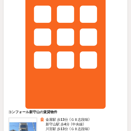
コンフォール新守山の賃貸物件
金屋駅 歩
13
分 （ＧＢ志段味）
新守山駅 歩
4
分 （中央線）
川宮駅 歩
13
分 （ＧＢ志段味）