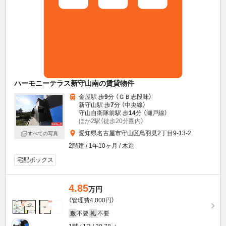
ハーモニーテラス新守山南の賃貸物件
金屋駅 歩
9
分 （ＧＢ志段味）
新守山駅 歩
7
分 （中央線）
守山自衛隊前駅 歩
14
分 （瀬戸線）
ほか2駅（徒歩20分圏内）
愛知県名古屋市守山区鳥羽見2丁目9-13-2
すべての写真
2階建 / 1年10ヶ月 / 木造
宅配ボックス
4.85
万円
（管理費4,000円）
不要
不要
敷
礼