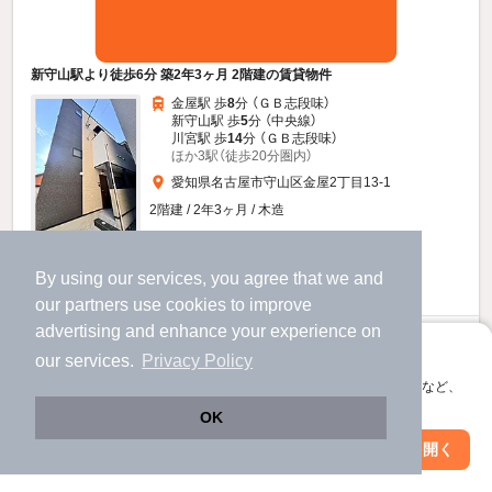
新守山駅より徒歩6分 築2年3ヶ月 2階建の賃貸物件
金屋駅 歩
8
分 （ＧＢ志段味）
新守山駅 歩
5
分 （中央線）
川宮駅 歩
14
分 （ＧＢ志段味）
ほか3駅（徒歩20分圏内）
愛知県名古屋市守山区金屋2丁目13-1
2階建 / 2年3ヶ月 / 木造
すべての写真
By using our services, you agree that we and
駐輪場あり
宅配ボックス
our
partners
use cookies to improve
advertising and enhance your experience on
4.95
万円
アプリに切り替えて、サクサクお部屋探し
our services.
Privacy Policy
（管理費4,000円）
会員登録なしですぐ使える。マップ検索やお気に入り保存など、
不要
不要
敷
礼
アプリ限定の便利な機能が使えます！
OK
1階 / 1K / 21.15㎡
Web版で続行
アプリを開く
駅・沿線を変更
絞り込み条件を変更
お問い合わせ
（無料）