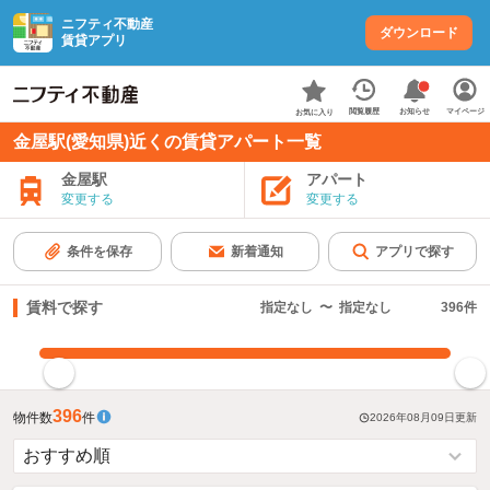
ニフティ不動産
ダウンロード
賃貸アプリ
お知らせ
閲覧履歴
マイページ
お気に入り
金屋駅(愛知県)近くの賃貸アパート一覧
金屋駅
アパート
変更する
変更する
条件を保存
新着通知
アプリで探す
賃料で探す
指定なし
〜
指定なし
396
件
指定した賃料で絞り込む
396
物件数
件
2026年08月09日
更新