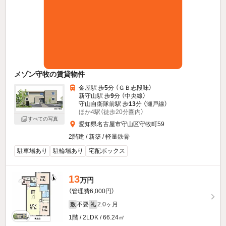
メゾン守牧の賃貸物件
金屋駅 歩
5
分 （ＧＢ志段味）
新守山駅 歩
9
分 （中央線）
守山自衛隊前駅 歩
13
分 （瀬戸線）
ほか4駅（徒歩20分圏内）
すべての写真
愛知県名古屋市守山区守牧町59
2階建 / 新築 / 軽量鉄骨
駐車場あり
駐輪場あり
宅配ボックス
13
万円
（管理費6,000円）
不要
2.0ヶ月
敷
礼
1階 / 2LDK / 66.24㎡