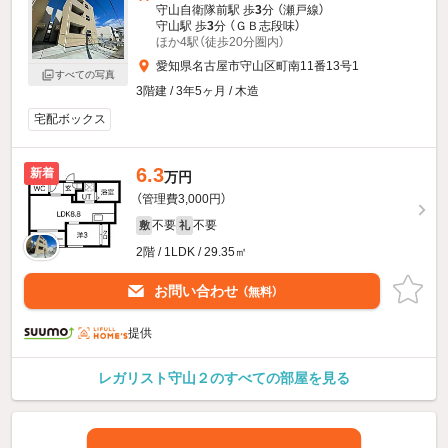
守山自衛隊前駅 歩
3
分 （瀬戸線）
守山駅 歩
3
分 （ＧＢ志段味）
ほか4駅（徒歩20分圏内）
愛知県名古屋市守山区町南11番13号1
すべての写真
3階建 / 3年5ヶ月 / 木造
宅配ボックス
6.3
新着
万円
（管理費3,000円）
不要
不要
敷
礼
2階 / 1LDK / 29.35㎡
お問い合わせ
（無料）
提供
レガリスト守山２のすべての部屋を見る