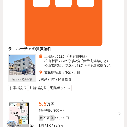
ラ・ルーチェの賃貸物件
土橋駅 歩
12
分 （伊予郡中線）
松山市駅 バス
5
分 歩
2
分 （伊予高浜線
など
）
松山市駅駅 バス
5
分 歩
2
分 （伊予環状線
など
）
愛媛県松山市小栗7丁目
3階建 / 4年 / 軽量鉄骨
すべての写真
駐車場あり
駐輪場あり
宅配ボックス
5.5
万円
（管理費6,800円）
不要
55,000円
敷
礼
1階 / 1R / 32.8㎡