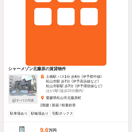
シャーメゾン北藤原の賃貸物件
土橋駅 バス
1
分 歩
4
分 （伊予郡中線）
松山市駅 歩
7
分 （伊予高浜線
など
）
松山市駅駅 歩
7
分 （伊予環状線
など
）
ほか2駅（徒歩20分圏内）
愛媛県松山市北藤原町
すべての写真
2階建 / 新築 / 軽量鉄骨
駐車場あり
駐輪場あり
宅配ボックス
9.6
万円