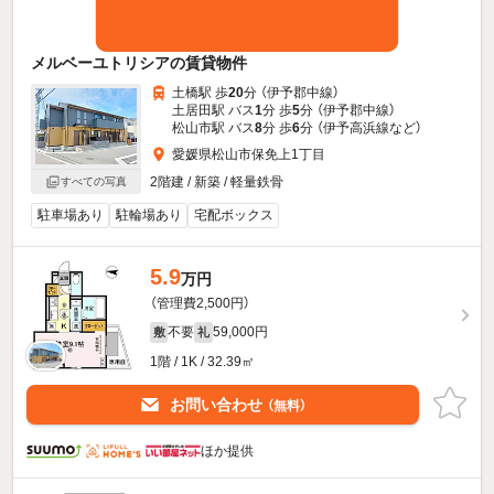
メルベーユトリシアの賃貸物件
土橋駅 歩
20
分 （伊予郡中線）
土居田駅 バス
1
分 歩
5
分 （伊予郡中線）
松山市駅 バス
8
分 歩
6
分 （伊予高浜線
など
）
愛媛県松山市保免上1丁目
2階建 / 新築 / 軽量鉄骨
すべての写真
駐車場あり
駐輪場あり
宅配ボックス
5.9
万円
（管理費2,500円）
不要
59,000円
敷
礼
1階 / 1K / 32.39㎡
お問い合わせ
（無料）
ほか提供