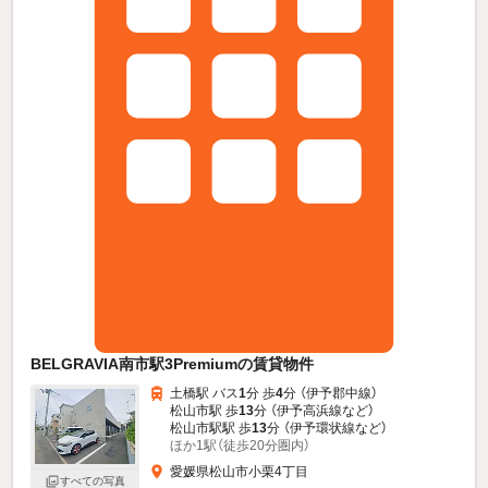
BELGRAVIA南市駅3Premiumの賃貸物件
土橋駅 バス
1
分 歩
4
分 （伊予郡中線）
松山市駅 歩
13
分 （伊予高浜線
など
）
松山市駅駅 歩
13
分 （伊予環状線
など
）
ほか1駅（徒歩20分圏内）
愛媛県松山市小栗4丁目
すべての写真