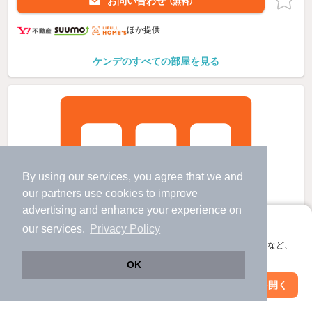
お問い合わせ
（無料）
ほか提供
ケンデのすべての部屋を見る
By using our services, you agree that we and
our
partners
use cookies to improve
advertising and enhance your experience on
アプリに切り替えて、サクサクお部屋探し
our services.
Privacy Policy
会員登録なしですぐ使える。マップ検索やお気に入り保存など、
アプリ限定の便利な機能が使えます！
OK
Web版で続行
アプリを開く
駅・沿線を変更
絞り込み条件を変更