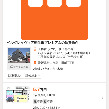
ベルグレイヴィア朝生田プレミアムの賃貸物件
土橋駅 歩
29
分 （伊予郡中線）
いよ立花駅 バス
1
分 歩
4
分 （伊予横河原）
石手川公園駅 歩
19
分 （伊予横河原）
愛媛県松山市朝生田町7丁目
すべての写真
2階建 / 5年5ヶ月 / 木造
駐車場あり
駐輪場あり
5.7
万円
（管理費3,500円）
不要
不要
敷
礼
2階 / 1LDK / 38.54㎡