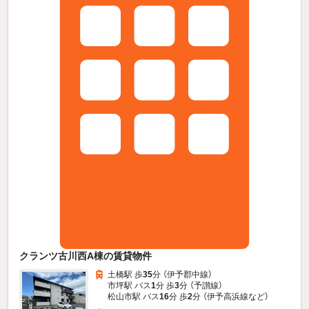
クランツ古川西A棟の賃貸物件
土橋駅 歩
35
分 （伊予郡中線）
市坪駅 バス
1
分 歩
3
分 （予讃線）
松山市駅 バス
16
分 歩
2
分 （伊予高浜線
など
）