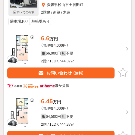
愛媛県松山市土居田町
2階建 / 新築 / 木造
すべての写真
駐車場あり
駐輪場あり
6.6
万円
（管理費4,000円）
66,000円
不要
敷
礼
2階 / 1LDK / 44.37㎡
お問い合わせ
（無料）
ほか提供
6.45
万円
（管理費4,000円）
64,500円
不要
敷
礼
2階 / 1LDK / 44.37㎡