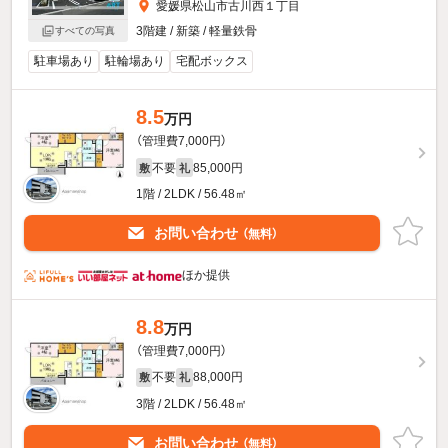
愛媛県松山市古川西１丁目
3階建 / 新築 / 軽量鉄骨
すべての写真
駐車場あり
駐輪場あり
宅配ボックス
8.5
万円
（管理費7,000円）
不要
85,000円
敷
礼
1階 / 2LDK / 56.48㎡
お問い合わせ
（無料）
ほか提供
8.8
万円
（管理費7,000円）
不要
88,000円
敷
礼
3階 / 2LDK / 56.48㎡
お問い合わせ
（無料）