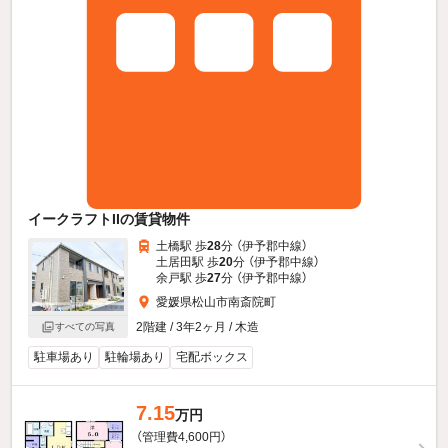
イークラフトIIの賃貸物件
土橋駅 歩
28
分 （伊予郡中線）
土居田駅 歩
20
分 （伊予郡中線）
余戸駅 歩
27
分 （伊予郡中線）
愛媛県松山市南斎院町
2階建 / 3年2ヶ月 / 木造
すべての写真
駐車場あり
駐輪場あり
宅配ボックス
7.15
万円
（管理費4,600円）