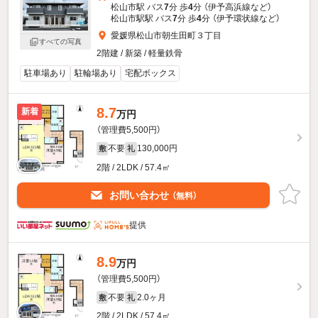
松山市駅 バス
7
分 歩
4
分 （伊予高浜線
など
）
松山市駅駅 バス
7
分 歩
4
分 （伊予環状線
など
）
愛媛県松山市朝生田町３丁目
すべての写真
2階建 / 新築 / 軽量鉄骨
駐車場あり
駐輪場あり
宅配ボックス
8.7
新着
万円
（管理費5,500円）
不要
130,000円
敷
礼
2階 / 2LDK / 57.4㎡
お問い合わせ
（無料）
提供
8.9
万円
（管理費5,500円）
不要
2.0ヶ月
敷
礼
2階 / 2LDK / 57.4㎡