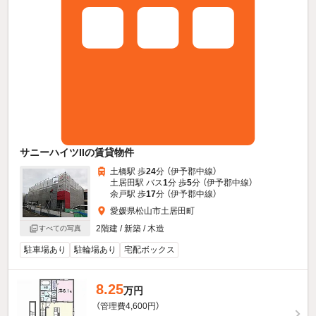
サニーハイツIIの賃貸物件
土橋駅 歩
24
分 （伊予郡中線）
土居田駅 バス
1
分 歩
5
分 （伊予郡中線）
余戸駅 歩
17
分 （伊予郡中線）
愛媛県松山市土居田町
2階建 / 新築 / 木造
すべての写真
駐車場あり
駐輪場あり
宅配ボックス
8.25
万円
（管理費4,600円）