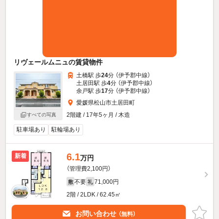
リヴェールムニュの賃貸物件
土橋駅 歩
24
分 （伊予郡中線）
土居田駅 歩
4
分 （伊予郡中線）
余戸駅 歩
17
分 （伊予郡中線）
愛媛県松山市土居田町
2階建 / 17年5ヶ月 / 木造
すべての写真
駐車場あり
駐輪場あり
6.1
新着
万円
（管理費2,100円）
不要
71,000円
敷
礼
2階 / 2LDK / 62.45㎡
お問い合わせ
（無料）