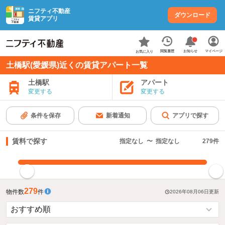
ニフティ不動産
ダウンロード
賃貸アプリ
お知らせ
閲覧履歴
マイページ
お気に入り
土橋駅(愛媛県)近くの賃貸アパート一覧
土橋駅
アパート
変更する
変更する
条件を保存
新着通知
アプリで探す
賃料で探す
指定なし
〜
指定なし
279
件
指定した賃料で絞り込む
279
物件数
件
2026年08月06日
更新