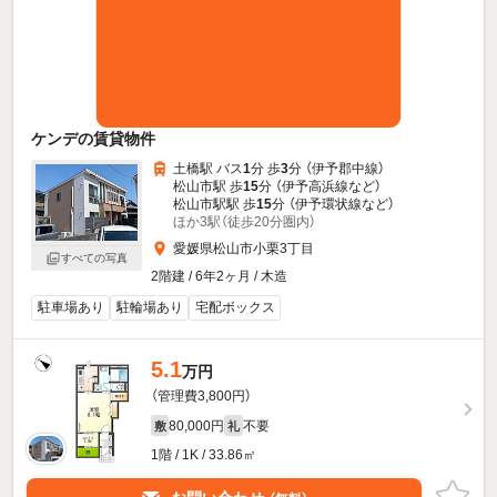
ケンデの賃貸物件
土橋駅 バス
1
分 歩
3
分 （伊予郡中線）
松山市駅 歩
15
分 （伊予高浜線
など
）
松山市駅駅 歩
15
分 （伊予環状線
など
）
ほか3駅（徒歩20分圏内）
愛媛県松山市小栗3丁目
すべての写真
2階建 / 6年2ヶ月 / 木造
駐車場あり
駐輪場あり
宅配ボックス
5.1
万円
（管理費3,800円）
80,000円
不要
敷
礼
1階 / 1K / 33.86㎡