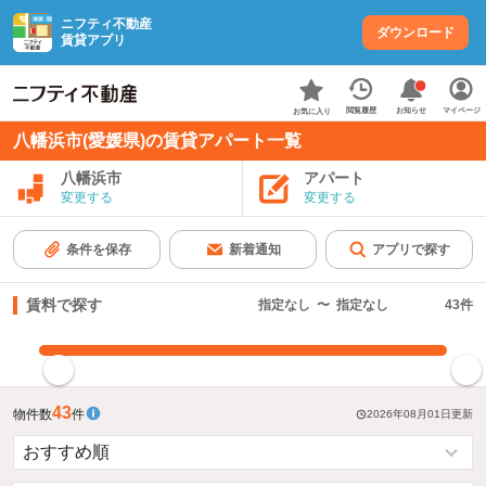
ニフティ不動産
ダウンロード
賃貸アプリ
お知らせ
閲覧履歴
マイページ
お気に入り
八幡浜市(愛媛県)の賃貸アパート一覧
八幡浜市
アパート
変更する
変更する
条件を保存
新着通知
アプリで探す
賃料で探す
指定なし
〜
指定なし
43
件
指定した賃料で絞り込む
43
物件数
件
2026年08月01日
更新