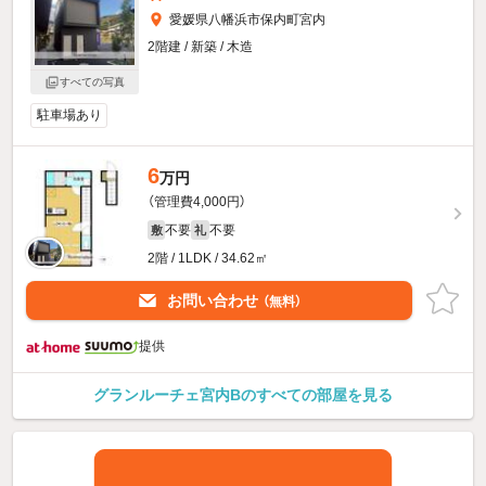
愛媛県八幡浜市保内町宮内
2階建 / 新築 / 木造
すべての写真
駐車場あり
6
万円
（管理費4,000円）
不要
不要
敷
礼
2階 / 1LDK / 34.62㎡
お問い合わせ
（無料）
提供
グランルーチェ宮内Bのすべての部屋を見る