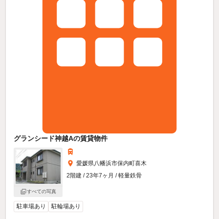
グランシード神越Aの賃貸物件
愛媛県八幡浜市保内町喜木
2階建 / 23年7ヶ月 / 軽量鉄骨
すべての写真
駐車場あり
駐輪場あり