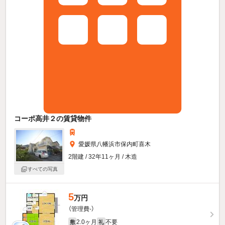
コーポ高井２の賃貸物件
愛媛県八幡浜市保内町喜木
2階建 / 32年11ヶ月 / 木造
すべての写真
5
万円
（管理費-）
2.0ヶ月
不要
敷
礼