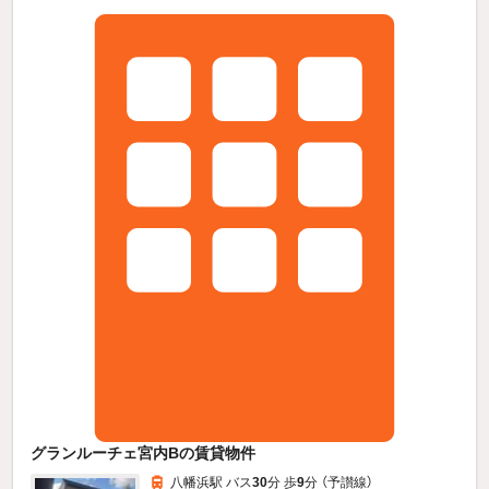
グランルーチェ宮内Bの賃貸物件
八幡浜駅 バス
30
分 歩
9
分 （予讃線）