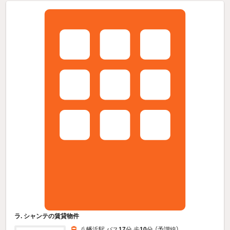
ラ. シャンテの賃貸物件
八幡浜駅 バス
17
分 歩
10
分 （予讃線）