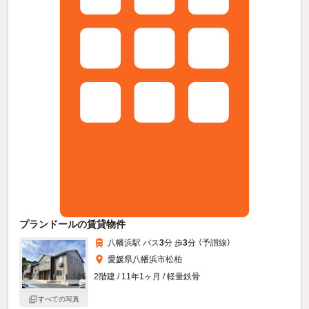
プランドールの賃貸物件
八幡浜駅 バス
3
分 歩
3
分 （予讃線）
愛媛県八幡浜市松柏
2階建 / 11年1ヶ月 / 軽量鉄骨
すべての写真