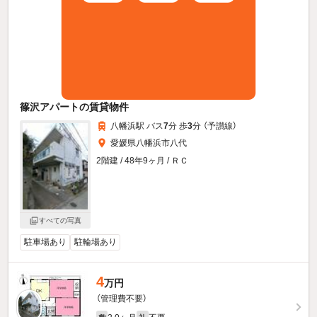
篠沢アパートの賃貸物件
八幡浜駅 バス
7
分 歩
3
分 （予讃線）
愛媛県八幡浜市八代
2階建 / 48年9ヶ月 / ＲＣ
すべての写真
駐車場あり
駐輪場あり
4
万円
（管理費不要）