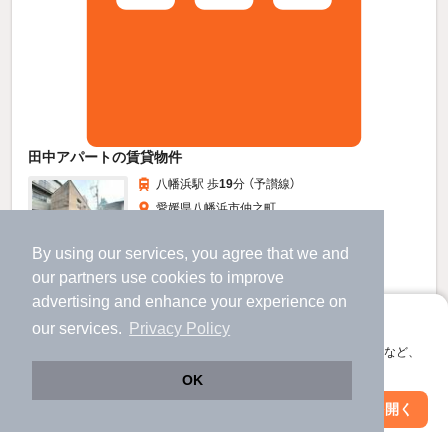
田中アパートの賃貸物件
八幡浜駅 歩
19
分 （予讃線）
愛媛県八幡浜市仲之町
3階建 / 56年4ヶ月 / 鉄骨造
By using our services, you agree that we and
すべての写真
our
partners
use cookies to improve
駐車場あり
advertising and enhance your experience on
アプリに切り替えて、サクサクお部屋探し
our services.
Privacy Policy
3.5
万円
会員登録なしですぐ使える。マップ検索やお気に入り保存など、
アプリ限定の便利な機能が使えます！
（管理費不要）
OK
1.0ヶ月
不要
敷
礼
Web版で続行
アプリを開く
市区町村を変更
絞り込み条件を変更
2階 / 3K / 50.09㎡