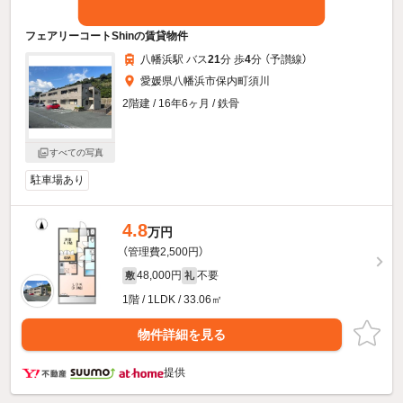
フェアリーコートShinの賃貸物件
八幡浜駅 バス
21
分 歩
4
分 （予讃線）
愛媛県八幡浜市保内町須川
2階建 / 16年6ヶ月 / 鉄骨
すべての写真
駐車場あり
4.8
万円
（管理費2,500円）
48,000円
不要
敷
礼
1階 / 1LDK / 33.06㎡
物件詳細を見る
提供