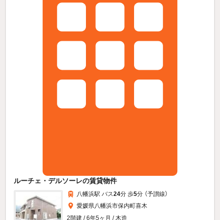
ルーチェ・デルソーレの賃貸物件
八幡浜駅 バス
24
分 歩
5
分 （予讃線）
愛媛県八幡浜市保内町喜木
2階建 / 6年5ヶ月 / 木造