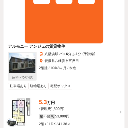
アルモニー アンジュの賃貸物件
八幡浜駅 バス
6
分 歩
1
分 （予讃線）
愛媛県八幡浜市五反田
2階建 / 10年8ヶ月 / 木造
すべての写真
駐車場あり
駐輪場あり
宅配ボックス
5.3
万円
（管理費1,800円）
不要
53,000円
敷
礼
2階 / 1LDK / 41.36㎡