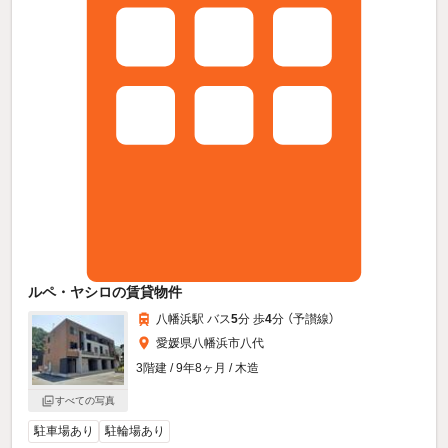
ルペ・ヤシロの賃貸物件
八幡浜駅 バス
5
分 歩
4
分 （予讃線）
愛媛県八幡浜市八代
3階建 / 9年8ヶ月 / 木造
すべての写真
駐車場あり
駐輪場あり