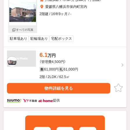
愛媛県八幡浜市保内町宮内
2階建 / 16年9ヶ月 / -
すべての写真
駐車場あり
駐輪場あり
宅配ボックス
6.1
万円
（管理費4,500円）
61,000円
61,000円
敷
礼
2階 / 2LDK / 62.5㎡
物件詳細を見る
提供