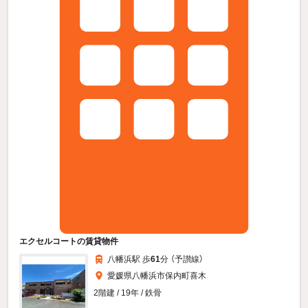
エクセルコートの賃貸物件
八幡浜駅 歩
61
分 （予讃線）
愛媛県八幡浜市保内町喜木
2階建 / 19年 / 鉄骨