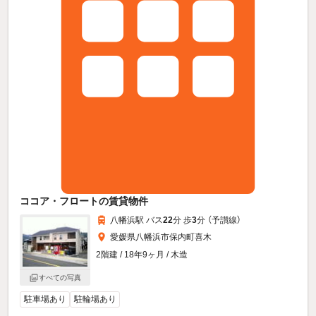
ココア・フロートの賃貸物件
八幡浜駅 バス
22
分 歩
3
分 （予讃線）
愛媛県八幡浜市保内町喜木
2階建 / 18年9ヶ月 / 木造
すべての写真
駐車場あり
駐輪場あり