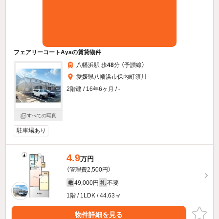
フェアリーコートAyaの賃貸物件
八幡浜駅 歩
48
分 （予讃線）
愛媛県八幡浜市保内町須川
2階建 / 16年6ヶ月 / -
すべての写真
駐車場あり
4.9
万円
（管理費2,500円）
49,000円
不要
敷
礼
1階 / 1LDK / 44.63㎡
物件詳細を見る