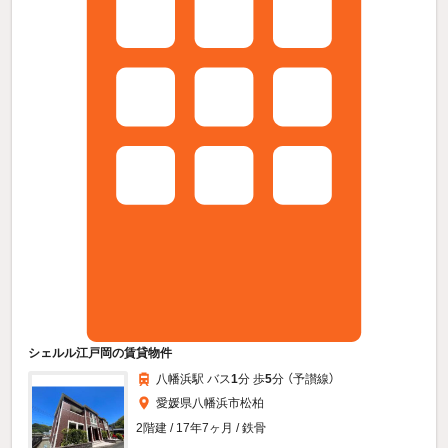
シェルル江戸岡の賃貸物件
八幡浜駅 バス
1
分 歩
5
分 （予讃線）
愛媛県八幡浜市松柏
2階建 / 17年7ヶ月 / 鉄骨