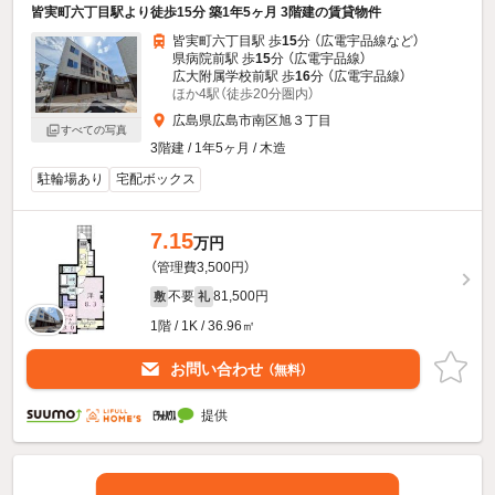
皆実町六丁目駅より徒歩15分 築1年5ヶ月 3階建の賃貸物件
皆実町六丁目駅 歩
15
分 （広電宇品線
など
）
県病院前駅 歩
15
分 （広電宇品線）
広大附属学校前駅 歩
16
分 （広電宇品線）
ほか4駅（徒歩20分圏内）
広島県広島市南区旭３丁目
すべての写真
3階建 / 1年5ヶ月 / 木造
駐輪場あり
宅配ボックス
7.15
万円
（管理費3,500円）
不要
81,500円
敷
礼
1階 / 1K / 36.96㎡
お問い合わせ
（無料）
提供