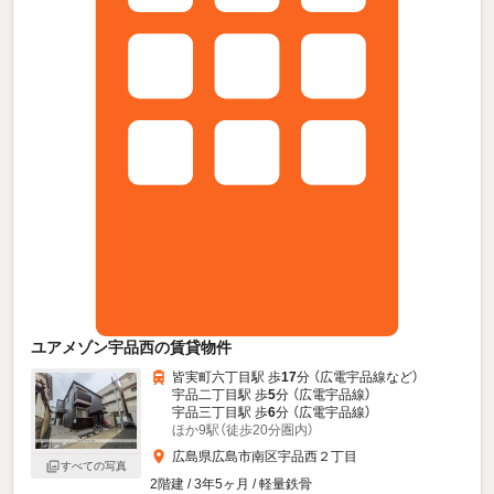
ユアメゾン宇品西の賃貸物件
皆実町六丁目駅 歩
17
分 （広電宇品線
など
）
宇品二丁目駅 歩
5
分 （広電宇品線）
宇品三丁目駅 歩
6
分 （広電宇品線）
ほか9駅（徒歩20分圏内）
広島県広島市南区宇品西２丁目
すべての写真
2階建 / 3年5ヶ月 / 軽量鉄骨