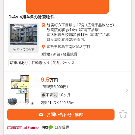
D-Axis旭A棟の賃貸物件
皆実町六丁目駅 歩
17
分 （広電宇品線
など
）
県病院前駅 歩
14
分 （広電宇品線）
広大附属学校前駅 歩
17
分 （広電宇品線）
ほか1駅（徒歩20分圏内）
広島県広島市南区旭３丁目
すべての写真
3階建 / 新築 / 軽量鉄骨
駐車場あり
駐輪場あり
宅配ボックス
9.5
万円
（管理費5,000円）
不要
1.0ヶ月
敷
礼
2階 / 1LDK / 40.35㎡
お問い合わせ
（無料）
ほか提供