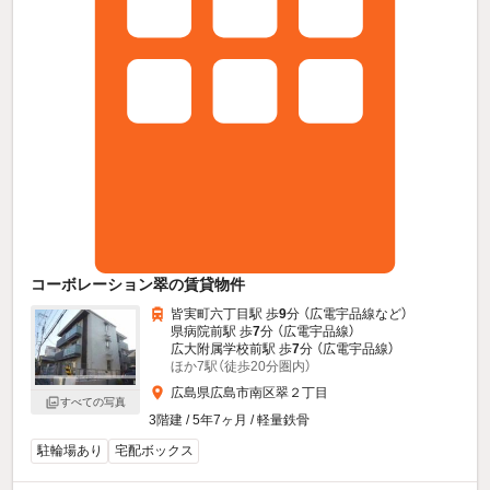
コーボレーション翠の賃貸物件
皆実町六丁目駅 歩
9
分 （広電宇品線
など
）
県病院前駅 歩
7
分 （広電宇品線）
広大附属学校前駅 歩
7
分 （広電宇品線）
ほか7駅（徒歩20分圏内）
広島県広島市南区翠２丁目
すべての写真
3階建 / 5年7ヶ月 / 軽量鉄骨
駐輪場あり
宅配ボックス