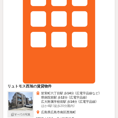
リュトモス西旭の賃貸物件
皆実町六丁目駅 歩
14
分 （広電宇品線
など
）
県病院前駅 歩
12
分 （広電宇品線）
広大附属学校前駅 歩
14
分 （広電宇品線）
ほか4駅（徒歩20分圏内）
広島県広島市南区西旭町
すべての写真