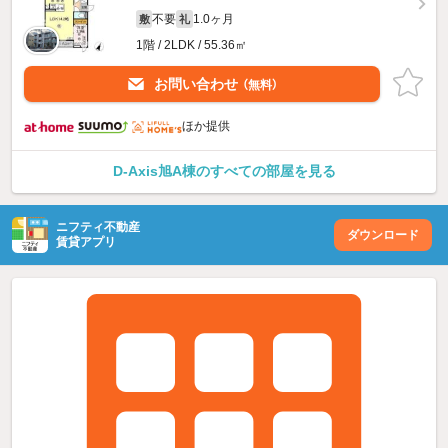
不要
1.0ヶ月
敷
礼
1階 / 2LDK / 55.36㎡
お問い合わせ
（無料）
ほか提供
D-Axis旭A棟のすべての部屋を見る
ニフティ不動産
ダウンロード
賃貸アプリ