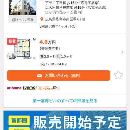
宇品二丁目駅 歩
15
分 （広電宇品線）
広大附属学校前駅 歩
16
分 （広電宇品線）
ほか3駅（徒歩20分圏内）
広島県広島市南区翠4丁目
すべての写真
3階建 / 39年4ヶ月 / RC
4.6
新着
万円
（管理費不要）
3.0ヶ月
1.0ヶ月
敷
礼
3階 / 2DK / 34.6㎡
お問い合わせ
（無料）
提供
第一落海ビルのすべての部屋を見る