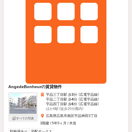
AngedeBonheurの賃貸物件
宇品三丁目駅 歩
3
分 （広電宇品線）
宇品二丁目駅 歩
4
分 （広電宇品線）
宇品四丁目駅 歩
6
分 （広電宇品線）
ほか6駅（徒歩20分圏内）
広島県広島市南区宇品神田3丁目
すべての写真
3階建 / 5年5ヶ月 / 木造
駐輪場あり
宅配ボックス