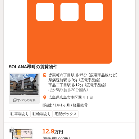
SOLANA翠町の賃貸物件
皆実町六丁目駅 歩
15
分 （広電宇品線
など
）
県病院前駅 歩
9
分 （広電宇品線）
宇品二丁目駅 歩
12
分 （広電宇品線）
ほか5駅（徒歩20分圏内）
広島県広島市南区翠４丁目
すべての写真
3階建 / 1年1ヶ月 / 軽量鉄骨
駐車場あり
駐輪場あり
宅配ボックス
12.9
万円
（管理費5,000円）