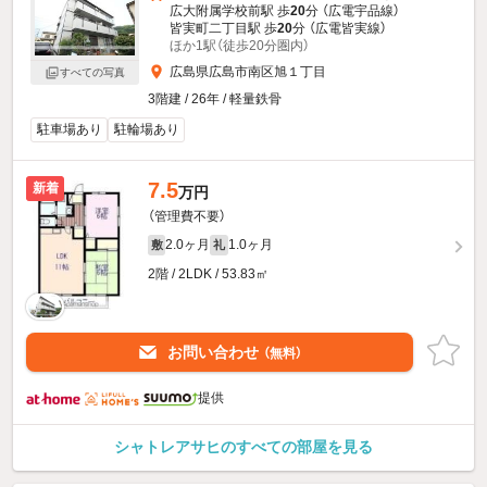
広大附属学校前駅 歩
20
分 （広電宇品線）
皆実町二丁目駅 歩
20
分 （広電皆実線）
ほか1駅（徒歩20分圏内）
広島県広島市南区旭１丁目
すべての写真
3階建 / 26年 / 軽量鉄骨
駐車場あり
駐輪場あり
7.5
新着
万円
（管理費不要）
2.0ヶ月
1.0ヶ月
敷
礼
2階 / 2LDK / 53.83㎡
お問い合わせ
（無料）
提供
シャトレアサヒのすべての部屋を見る