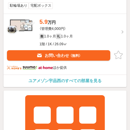
駐輪場あり
宅配ボックス
5.9
万円
（管理費4,000円）
1.0ヶ月
1.0ヶ月
敷
礼
1階 / 1K / 26.09㎡
お問い合わせ
（無料）
ほか提供
ユアメゾン宇品西のすべての部屋を見る