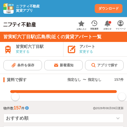
ニフティ不動産
ダウンロード
賃貸アプリ
お知らせ
閲覧履歴
マイページ
お気に入り
皆実町六丁目駅(広島県)近くの賃貸アパート一覧
皆実町六丁目駅
アパート
変更する
変更する
条件を保存
新着通知
アプリで探す
賃料で探す
指定なし
〜
指定なし
157
件
指定した賃料で絞り込む
157
物件数
件
2026年08月09日
更新