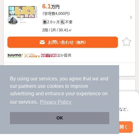
6.1
万円
（管理費4,000円）
2.0ヶ月
不要
敷
礼
2階 / 1R / 30.41㎡
お問い合わせ
（無料）
ほか提供
コーボレーション翠のすべての部屋を見る
By using our services, you agree that we and
our
partners
use cookies to improve
advertising and enhance your experience on
アプリに切り替えて、サクサクお部屋探し
our services.
Privacy Policy
会員登録なしですぐ使える。マップ検索やお気に入り保存など、
アプリ限定の便利な機能が使えます！
OK
Web版で続行
アプリを開く
駅・沿線を変更
絞り込み条件を変更