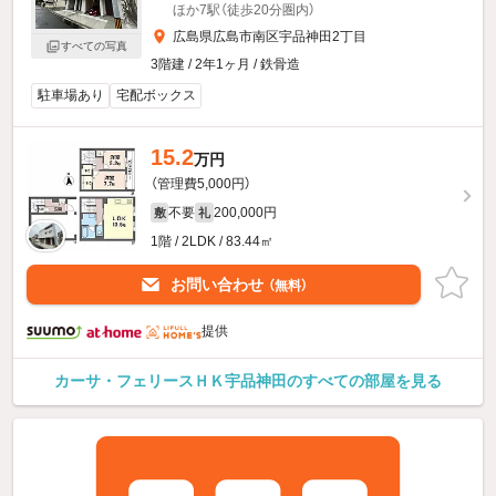
ほか7駅（徒歩20分圏内）
広島県広島市南区宇品神田2丁目
すべての写真
3階建 / 2年1ヶ月 / 鉄骨造
駐車場あり
宅配ボックス
15.2
万円
（管理費5,000円）
不要
200,000円
敷
礼
1階 / 2LDK / 83.44㎡
お問い合わせ
（無料）
提供
カーサ・フェリースＨＫ宇品神田のすべての部屋を見る