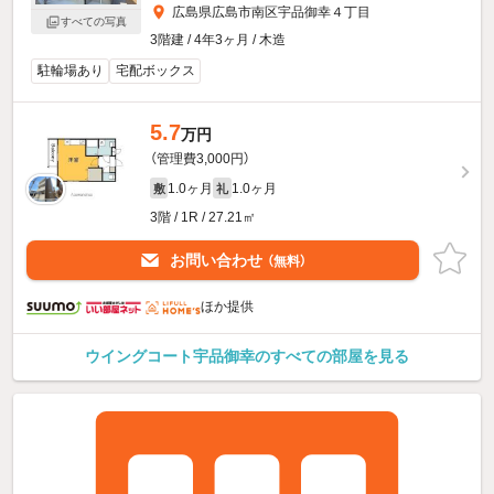
広島県広島市南区宇品御幸４丁目
すべての写真
3階建 / 4年3ヶ月 / 木造
駐輪場あり
宅配ボックス
5.7
万円
（管理費3,000円）
1.0ヶ月
1.0ヶ月
敷
礼
3階 / 1R / 27.21㎡
お問い合わせ
（無料）
ほか提供
ウイングコート宇品御幸のすべての部屋を見る