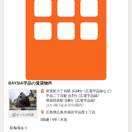
BAYSIA宇品の賃貸物件
皆実町六丁目駅 歩
14
分 （広電宇品線
など
）
宇品二丁目駅 歩
7
分 （広電宇品線）
県病院前駅 歩
8
分 （広電宇品線）
ほか2駅（徒歩20分圏内）
広島県広島市南区宇品西１丁目
すべての写真
3階建 / 4年 / 木造
駐輪場あり