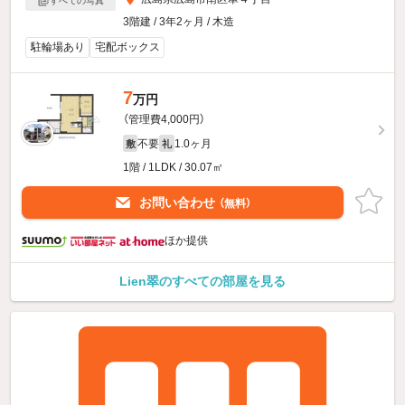
すべての写真
3階建 / 3年2ヶ月 / 木造
駐輪場あり
宅配ボックス
7
万円
（管理費4,000円）
不要
1.0ヶ月
敷
礼
1階 / 1LDK / 30.07㎡
お問い合わせ
（無料）
ほか提供
Lien翠のすべての部屋を見る