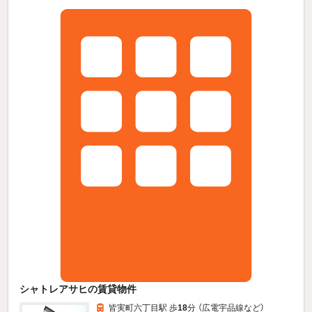
シャトレアサヒの賃貸物件
皆実町六丁目駅 歩
18
分 （広電宇品線
など
）