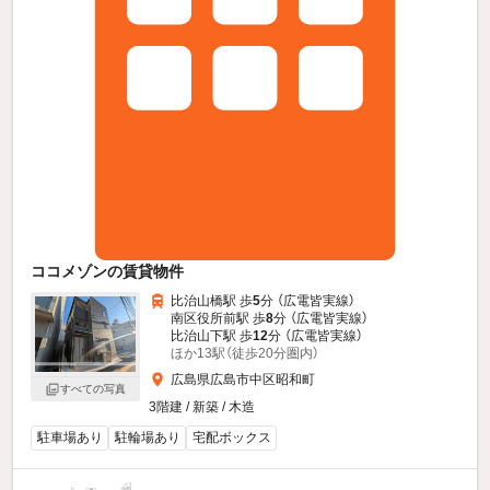
ココメゾンの賃貸物件
比治山橋駅 歩
5
分 （広電皆実線）
南区役所前駅 歩
8
分 （広電皆実線）
比治山下駅 歩
12
分 （広電皆実線）
ほか13駅（徒歩20分圏内）
広島県広島市中区昭和町
すべての写真
3階建 / 新築 / 木造
駐車場あり
駐輪場あり
宅配ボックス