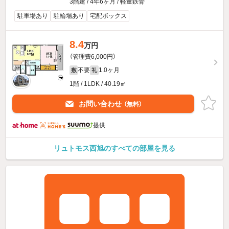
3階建 / 4年6ヶ月 / 軽量鉄骨
駐車場あり
駐輪場あり
宅配ボックス
8.4
万円
（管理費6,000円）
不要
1.0ヶ月
敷
礼
1階 / 1LDK / 40.19㎡
お問い合わせ
（無料）
提供
リュトモス西旭のすべての部屋を見る