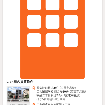
Lien翠の賃貸物件
県病院前駅 歩
9
分 （広電宇品線）
広大附属学校前駅 歩
10
分 （広電宇品線）
宇品二丁目駅 歩
10
分 （広電宇品線）
ほか5駅（徒歩20分圏内）
広島県広島市南区翠４丁目