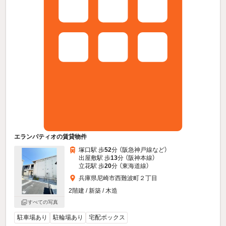
エランパティオの賃貸物件
塚口駅 歩
52
分 （阪急神戸線
など
）
出屋敷駅 歩
13
分 （阪神本線）
立花駅 歩
20
分 （東海道線）
兵庫県尼崎市西難波町２丁目
2階建 / 新築 / 木造
すべての写真
駐車場あり
駐輪場あり
宅配ボックス