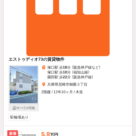
エストゥディオ73の賃貸物件
塚口駅 歩
18
分 （阪急神戸線
など
）
塚口駅 歩
10
分 （福知山線）
園田駅 歩
22
分 （阪急神戸線）
兵庫県尼崎市御園３丁目
2階建 / 12年10ヶ月 / 木造
すべての写真
駐輪場あり
5.9
新着
万円