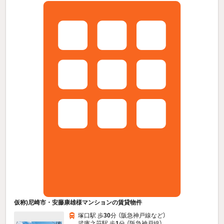
仮称)尼崎市・安藤康雄様マンションの賃貸物件
塚口駅 歩
30
分 （阪急神戸線
など
）
武庫之荘駅 歩
1
分 （阪急神戸線）