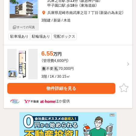
武庫之荘駅 歩
13
分 （阪急神戸線）
甲子園口駅 歩
18
分 （東海道線）
兵庫県尼崎市南武庫之荘７丁目（新築の為未定）
3階建 / 新築 / 木造
すべての写真
駐車場あり
駐輪場あり
宅配ボックス
6.55
万円
（管理費4,600円）
不要
70,000円
敷
礼
3階 / 1K / 30.15㎡
物件詳細を見る
ほか提供