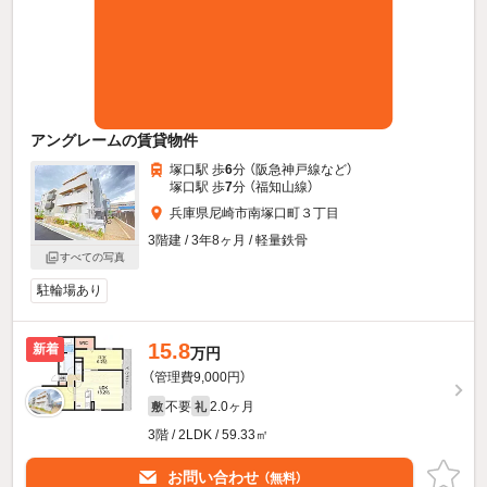
アングレームの賃貸物件
塚口駅 歩
6
分 （阪急神戸線
など
）
塚口駅 歩
7
分 （福知山線）
兵庫県尼崎市南塚口町３丁目
3階建 / 3年8ヶ月 / 軽量鉄骨
すべての写真
駐輪場あり
15.8
新着
万円
（管理費9,000円）
不要
2.0ヶ月
敷
礼
3階 / 2LDK / 59.33㎡
お問い合わせ
（無料）