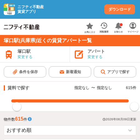
ニフティ不動産
ダウンロード
賃貸アプリ
お知らせ
閲覧履歴
マイページ
お気に入り
塚口駅(兵庫県)近くの賃貸アパート一覧
塚口駅
アパート
変更する
変更する
条件を保存
新着通知
アプリで探す
賃料で探す
指定なし
〜
指定なし
615
件
指定した賃料で絞り込む
615
物件数
件
2026年08月09日
更新