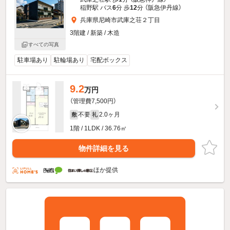
稲野駅 バス
6
分 歩
12
分 （阪急伊丹線）
兵庫県尼崎市武庫之荘２丁目
3階建 / 新築 / 木造
すべての写真
駐車場あり
駐輪場あり
宅配ボックス
9.2
万円
（管理費7,500円）
不要
2.0ヶ月
敷
礼
1階 / 1LDK / 36.76㎡
物件詳細を見る
ほか提供