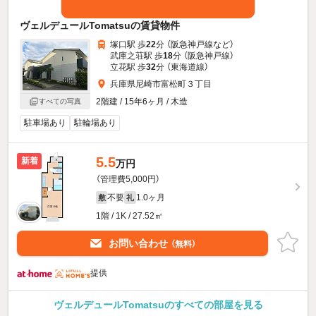
ヴェルデュールTomatsuの賃貸物件
塚口駅 歩
22
分 （阪急神戸線
など
）
武庫之荘駅 歩
18
分 （阪急神戸線）
立花駅 歩
32
分 （東海道線）
兵庫県尼崎市富松町３丁目
2階建 / 15年6ヶ月 / 木造
すべての写真
駐車場あり
駐輪場あり
5.5
新着
万円
（管理費5,000円）
不要
1.0ヶ月
敷
礼
1階 / 1K / 27.52㎡
お問い合わせ
（無料）
提供
ヴェルデュールTomatsuのすべての部屋を見る