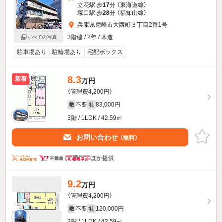
立花駅 歩
17
分 （東海道線）
塚口駅 歩
28
分 （福知山線）
兵庫県尼崎市大西町３丁目2番1号
3階建 / 2年 / 木造
すべての写真
駐車場あり
駐輪場あり
宅配ボックス
8.3
新着
万円
（管理費4,200円）
不要
83,000円
敷
礼
3階 / 1LDK / 42.59㎡
お問い合わせ
（無料）
ほか提供
9.2
万円
（管理費4,200円）
不要
120,000円
敷
礼
3階 / 1LDK / 42.59㎡