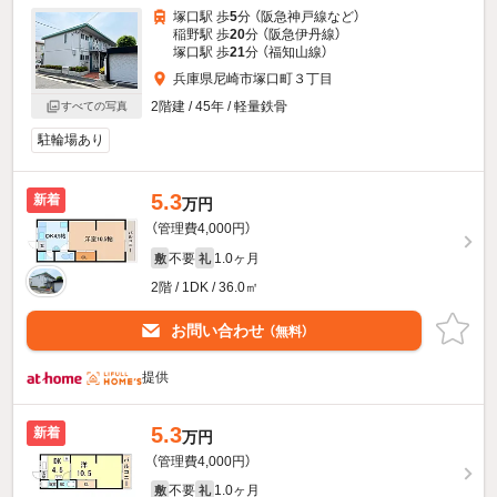
塚口駅 歩
5
分 （阪急神戸線
など
）
稲野駅 歩
20
分 （阪急伊丹線）
塚口駅 歩
21
分 （福知山線）
兵庫県尼崎市塚口町３丁目
2階建 / 45年 / 軽量鉄骨
すべての写真
駐輪場あり
5.3
新着
万円
（管理費4,000円）
不要
1.0ヶ月
敷
礼
2階 / 1DK / 36.0㎡
お問い合わせ
（無料）
提供
5.3
新着
万円
（管理費4,000円）
不要
1.0ヶ月
敷
礼