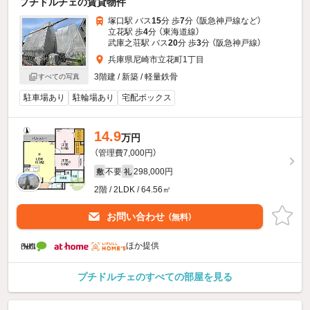
プチドルチェの賃貸物件
塚口駅 バス
15
分 歩
7
分 （阪急神戸線
など
）
立花駅 歩
4
分 （東海道線）
武庫之荘駅 バス
20
分 歩
3
分 （阪急神戸線）
兵庫県尼崎市立花町1丁目
3階建 / 新築 / 軽量鉄骨
すべての写真
駐車場あり
駐輪場あり
宅配ボックス
14.9
万円
（管理費7,000円）
不要
298,000円
敷
礼
2階 / 2LDK / 64.56㎡
お問い合わせ
（無料）
ほか提供
プチドルチェのすべての部屋を見る