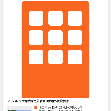
フジパレス阪急武庫之荘駅西III番館の賃貸物件
塚口駅 歩
43
分 （阪急神戸線
など
）