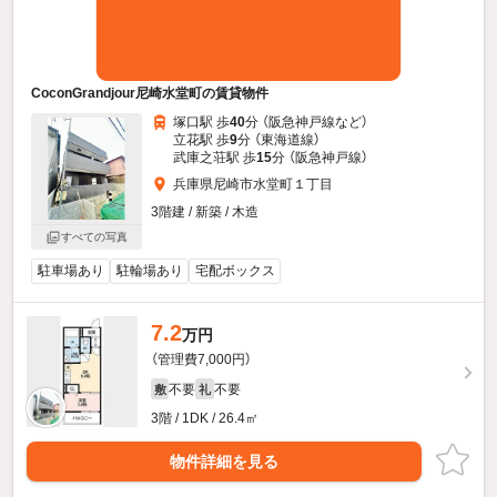
CoconGrandjour尼崎水堂町の賃貸物件
塚口駅 歩
40
分 （阪急神戸線
など
）
立花駅 歩
9
分 （東海道線）
武庫之荘駅 歩
15
分 （阪急神戸線）
兵庫県尼崎市水堂町１丁目
3階建 / 新築 / 木造
すべての写真
駐車場あり
駐輪場あり
宅配ボックス
7.2
万円
（管理費7,000円）
不要
不要
敷
礼
3階 / 1DK / 26.4㎡
物件詳細を見る