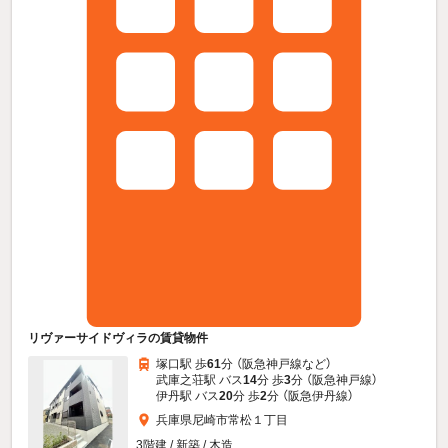
リヴァーサイドヴィラの賃貸物件
塚口駅 歩
61
分 （阪急神戸線
など
）
武庫之荘駅 バス
14
分 歩
3
分 （阪急神戸線）
伊丹駅 バス
20
分 歩
2
分 （阪急伊丹線）
兵庫県尼崎市常松１丁目
3階建 / 新築 / 木造