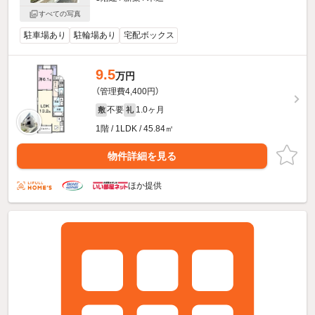
すべての写真
駐車場あり
駐輪場あり
宅配ボックス
9.5
万円
（管理費4,400円）
不要
1.0ヶ月
敷
礼
1階 / 1LDK / 45.84㎡
物件詳細を見る
ほか提供