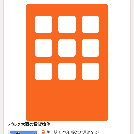
パルク大西の賃貸物件
塚口駅 歩
21
分 （阪急神戸線
など
）