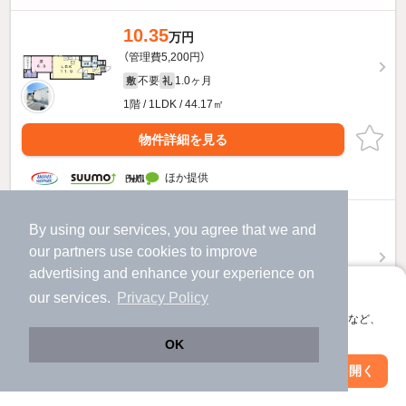
10.35
万円
（管理費5,200円）
不要
1.0ヶ月
敷
礼
1階 / 1LDK / 44.17㎡
物件詳細を見る
ほか提供
10.05
万円
By using our services, you agree that we and
（管理費5,200円）
our
partners
use cookies to improve
不要
1.0ヶ月
敷
礼
advertising and enhance your experience on
アプリに切り替えて、サクサクお部屋探し
1階 / 1LDK / 41.81㎡
our services.
Privacy Policy
会員登録なしですぐ使える。マップ検索やお気に入り保存など、
物件詳細を見る
アプリ限定の便利な機能が使えます！
OK
ほか提供
Web版で続行
アプリを開く
駅・沿線を変更
絞り込み条件を変更