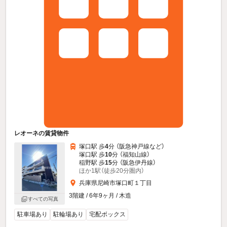
レオーネの賃貸物件
塚口駅 歩
4
分 （阪急神戸線
など
）
塚口駅 歩
10
分 （福知山線）
稲野駅 歩
15
分 （阪急伊丹線）
ほか1駅（徒歩20分圏内）
兵庫県尼崎市塚口町１丁目
3階建 / 6年9ヶ月 / 木造
すべての写真
駐車場あり
駐輪場あり
宅配ボックス