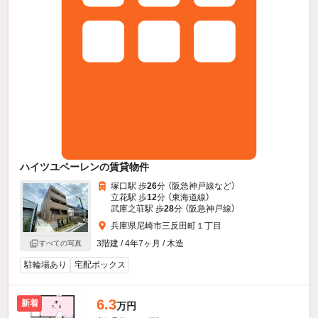
ハイツユベーレンの賃貸物件
塚口駅 歩
26
分 （阪急神戸線
など
）
立花駅 歩
12
分 （東海道線）
武庫之荘駅 歩
28
分 （阪急神戸線）
兵庫県尼崎市三反田町１丁目
3階建 / 4年7ヶ月 / 木造
すべての写真
駐輪場あり
宅配ボックス
6.3
新着
万円