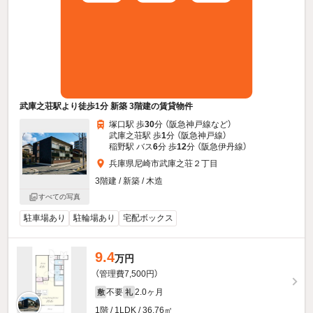
武庫之荘駅より徒歩1分 新築 3階建の賃貸物件
塚口駅 歩
30
分 （阪急神戸線
など
）
武庫之荘駅 歩
1
分 （阪急神戸線）
稲野駅 バス
6
分 歩
12
分 （阪急伊丹線）
兵庫県尼崎市武庫之荘２丁目
3階建 / 新築 / 木造
すべての写真
駐車場あり
駐輪場あり
宅配ボックス
9.4
万円
（管理費7,500円）
不要
2.0ヶ月
敷
礼
1階 / 1LDK / 36.76㎡