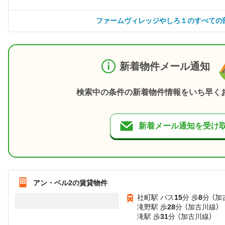
ファームヴィレッジやしろ１のすべての
新着物件メール通知
検索中の条件の新着物件情報をいち早く
新着メール通知を受け
アン・ベル2の賃貸物件
社町駅 バス
15
分 歩
8
分 （加
滝野駅 歩
28
分 （加古川線）
滝駅 歩
31
分 （加古川線）