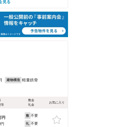
を見る
）
月
軽量鉄骨
建物構造
料
敷金
お気に入り
費等
礼金
不要
敷
万円
不要
0円
礼