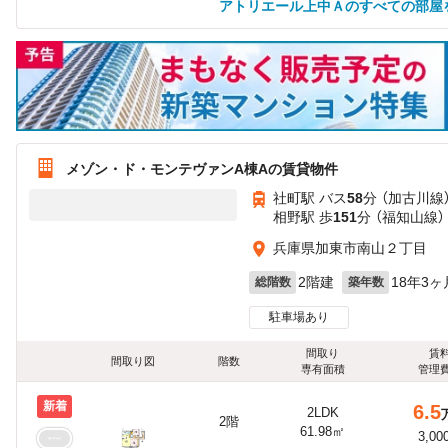
アトリエール上中Ａのすべての部屋
メゾン・ド・モンテヴァンA棟Aの賃貸物件
社町駅 バス
58
分 （加古川線
相野駅 歩
151
分 （福知山線）
兵庫県加東市南山２丁目
2階建
18年3ヶ
総階数
築年数
駐車場あり
間取り
賃
間取り図
階数
専有面積
管理
新着
6.5
2LDK
2階
61.98㎡
3,00