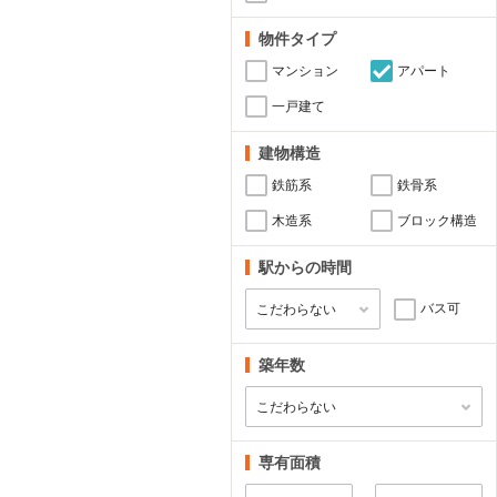
物件タイプ
マンション
アパート
一戸建て
建物構造
鉄筋系
鉄骨系
木造系
ブロック構造
駅からの時間
バス可
築年数
専有面積