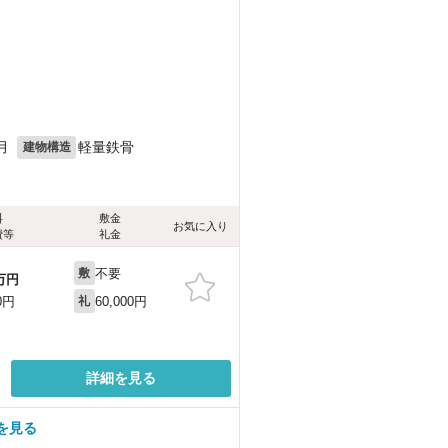
月
軽量鉄骨
建物構造
料
敷金
お気に入り
費等
礼金
不要
敷
万円
60,000円
0円
礼
詳細を見る
を見る