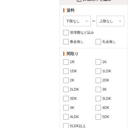
賃料
〜
管理費など込み
敷金無し
礼金無し
間取り
1R
1K
1DK
1LDK
2K
2DK
2LDK
3K
3DK
3LDK
4K
4DK
4LDK
5DK
5LDK以上