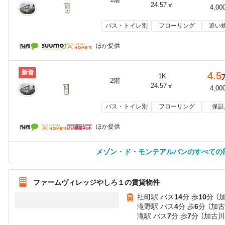
24.57㎡
4,00
バス・トイレ別
フローリング
追い
ほか提供
新着
4.5
1K
2階
24.57㎡
4,00
バス・トイレ別
フローリング
保証
ほか提供
メゾン・ド・モンテアルバンのすべての
ファームヴィレッジやしろ１の賃貸物件
社町駅 バス
14
分 歩
10
分 （
滝野駅 バス
4
分 歩
6
分 （加
滝駅 バス
7
分 歩
7
分 （加古川