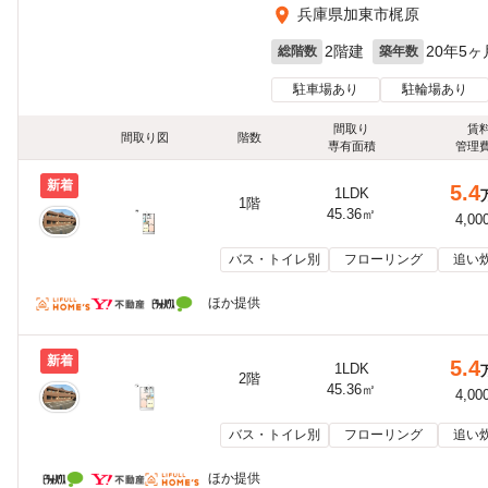
兵庫県加東市梶原
2階建
20年5ヶ
総階数
築年数
駐車場あり
駐輪場あり
間取り
賃
間取り図
階数
専有面積
管理
新着
5.4
1LDK
1階
45.36㎡
4,00
バス・トイレ別
フローリング
追い
ほか提供
新着
5.4
1LDK
2階
45.36㎡
4,00
バス・トイレ別
フローリング
追い
ほか提供