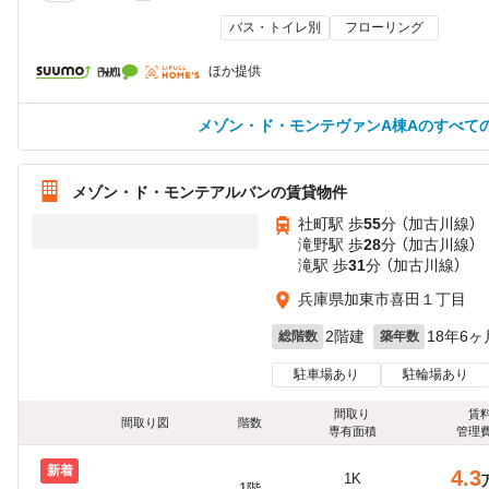
バス・トイレ別
フローリング
ほか提供
メゾン・ド・モンテヴァンA棟Aのすべて
メゾン・ド・モンテアルバンの賃貸物件
社町駅 歩
55
分 （加古川線）
滝野駅 歩
28
分 （加古川線）
滝駅 歩
31
分 （加古川線）
兵庫県加東市喜田１丁目
2階建
18年6ヶ
総階数
築年数
駐車場あり
駐輪場あり
間取り
賃
間取り図
階数
専有面積
管理
新着
4.3
1K
1階