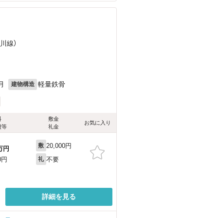
古川線）
月
軽量鉄骨
建物構造
料
敷金
お気に入り
費等
礼金
20,000円
敷
万円
不要
0円
礼
詳細を見る