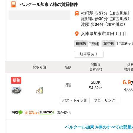
ベルクール加東 A棟の賃貸物件
社町駅 歩
57
分 （加古川線）
滝野駅 歩
30
分 （加古川線）
滝駅 歩
34
分 （加古川線）
兵庫県加東市喜田１丁目
2階建
12年6ヶ
総階数
築年数
駐車場あり
間取り
賃
間取り図
階数
専有面積
管理
新着
6.9
2LDK
2階
54.32㎡
4,00
バス・トイレ別
フローリング
ほか提供
ベルクール加東 A棟のすべての部屋