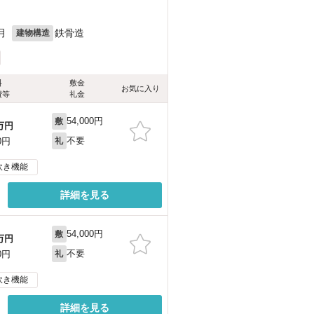
月
鉄骨造
建物構造
料
敷金
お気に入り
費等
礼金
54,000円
敷
万円
不要
0円
礼
炊き機能
詳細を見る
54,000円
敷
万円
不要
0円
礼
炊き機能
詳細を見る