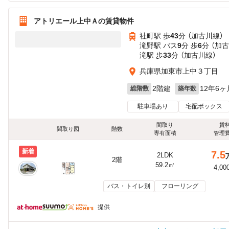
アトリエール上中Ａの賃貸物件
社町駅 歩
43
分 （加古川線）
滝野駅 バス
9
分 歩
6
分 （加
滝駅 歩
33
分 （加古川線）
兵庫県加東市上中３丁目
2階建
12年6ヶ
総階数
築年数
駐車場あり
宅配ボックス
間取り
賃
間取り図
階数
専有面積
管理
新着
7.5
2LDK
2階
59.2㎡
4,00
バス・トイレ別
フローリング
提供