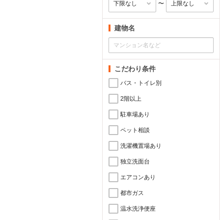
〜
建物名
こだわり条件
バス・トイレ別
2階以上
駐車場あり
ペット相談
洗濯機置場あり
独立洗面台
エアコンあり
都市ガス
温水洗浄便座