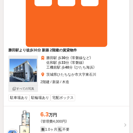
勝田駅より徒歩30分 新築 2階建の賃貸物件
勝田駅 歩
30
分 （常磐線
など
）
佐和駅 歩
33
分 （常磐線）
工機前駅 歩
40
分 （ひたち海浜）
茨城県ひたちなか市大字東石川
2階建 / 新築 / 木造
すべての写真
駐車場あり
駐輪場あり
宅配ボックス
6.3
万円
（管理費4,000円）
1.0ヶ月
不要
敷
礼