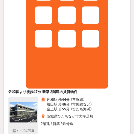
佐和駅より徒歩47分 新築 2階建の賃貸物件
佐和駅 歩
44
分 （常磐線）
勝田駅 歩
46
分 （常磐線
など
）
金上駅 歩
55
分 （ひたち海浜）
茨城県ひたちなか市大字足崎
2階建 / 新築 / 鉄骨造
すべての写真