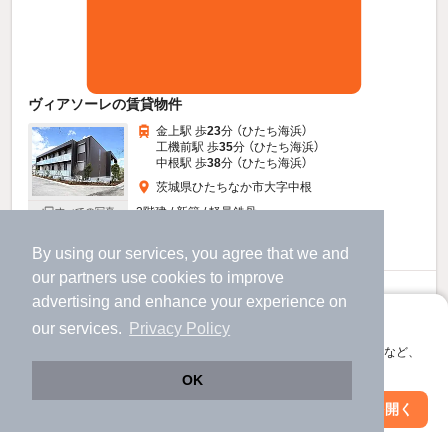
ヴィアソーレの賃貸物件
金上駅 歩
23
分 （ひたち海浜）
工機前駅 歩
35
分 （ひたち海浜）
中根駅 歩
38
分 （ひたち海浜）
茨城県ひたちなか市大字中根
2階建 / 新築 / 軽量鉄骨
すべての写真
駐車場あり
駐輪場あり
宅配ボックス
By using our services, you agree that we and
our
partners
use cookies to improve
8.5
万円
advertising and enhance your experience on
（管理費5,000円）
アプリに切り替えて、サクサクお部屋探し
our services.
Privacy Policy
1.0ヶ月
1.0ヶ月
敷
礼
会員登録なしですぐ使える。マップ検索やお気に入り保存など、
アプリ限定の便利な機能が使えます！
2階 / 1LDK / 40.38㎡
OK
Web版で続行
アプリを開く
お問い合わせ
（無料）
市区町村を変更
絞り込み条件を変更