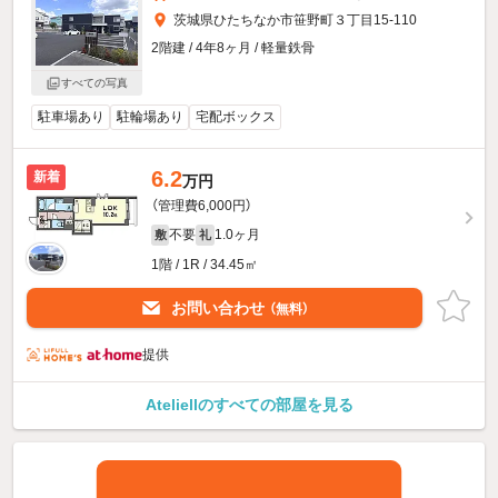
茨城県ひたちなか市笹野町３丁目15-110
2階建 / 4年8ヶ月 / 軽量鉄骨
すべての写真
駐車場あり
駐輪場あり
宅配ボックス
6.2
新着
万円
（管理費6,000円）
不要
1.0ヶ月
敷
礼
1階 / 1R / 34.45㎡
お問い合わせ
（無料）
提供
Ateliellのすべての部屋を見る