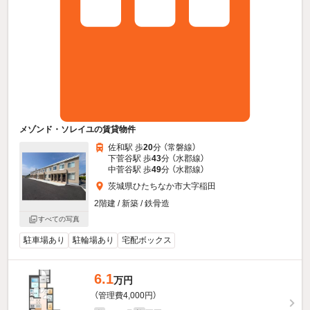
メゾンド・ソレイユの賃貸物件
佐和駅 歩
20
分 （常磐線）
下菅谷駅 歩
43
分 （水郡線）
中菅谷駅 歩
49
分 （水郡線）
茨城県ひたちなか市大字稲田
2階建 / 新築 / 鉄骨造
すべての写真
駐車場あり
駐輪場あり
宅配ボックス
6.1
万円
（管理費4,000円）