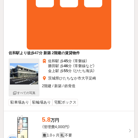
佐和駅より徒歩47分 新築 2階建の賃貸物件
佐和駅 歩
45
分 （常磐線）
勝田駅 歩
46
分 （常磐線
など
）
金上駅 歩
55
分 （ひたち海浜）
茨城県ひたちなか市大字足崎
2階建 / 新築 / 鉄骨造
すべての写真
駐車場あり
駐輪場あり
宅配ボックス
5.8
万円
（管理費4,000円）
1.0ヶ月
不要
敷
礼