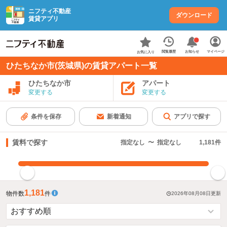
ニフティ不動産
ダウンロード
賃貸アプリ
お知らせ
閲覧履歴
マイページ
お気に入り
ひたちなか市(茨城県)の賃貸アパート一覧
ひたちなか市
アパート
変更する
変更する
条件を保存
新着通知
アプリで探す
賃料で探す
指定なし
〜
指定なし
1,181
件
指定した賃料で絞り込む
1,181
物件数
件
2026年08月08日
更新