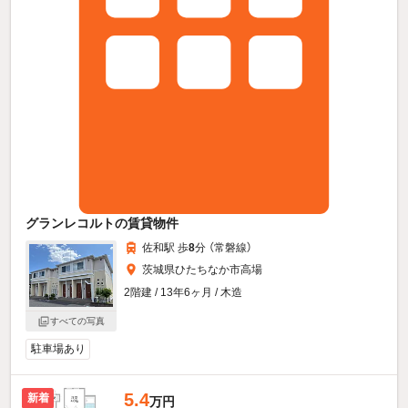
グランレコルトの賃貸物件
佐和駅 歩
8
分 （常磐線）
茨城県ひたちなか市高場
2階建 / 13年6ヶ月 / 木造
すべての写真
駐車場あり
5.4
新着
万円