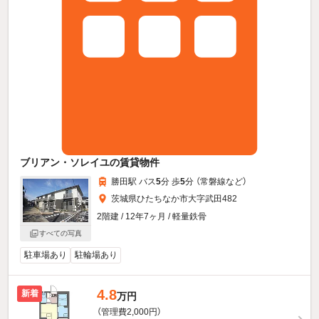
ブリアン・ソレイユの賃貸物件
勝田駅 バス
5
分 歩
5
分 （常磐線
など
）
茨城県ひたちなか市大字武田482
2階建 / 12年7ヶ月 / 軽量鉄骨
すべての写真
駐車場あり
駐輪場あり
4.8
新着
万円
（管理費2,000円）