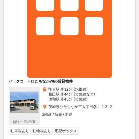
パークコートひたちなかWIの賃貸物件
後台駅 歩
32
分 （水郡線）
勝田駅 歩
44
分 （常磐線
など
）
佐和駅 歩
45
分 （常磐線）
茨城県ひたちなか市大字田彦４４３-２
2階建 / 新築 / 木造
すべての写真
駐車場あり
駐輪場あり
宅配ボックス