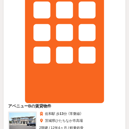
アベニューBの賃貸物件
佐和駅 歩
13
分 （常磐線）
茨城県ひたちなか市高場
2階建 / 12年4ヶ月 / 軽量鉄骨