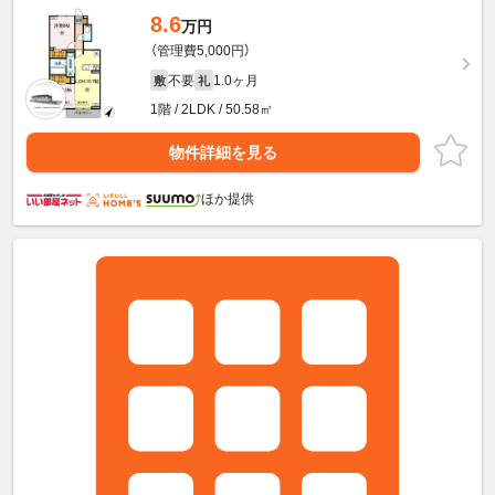
8.6
万円
（管理費5,000円）
不要
1.0ヶ月
敷
礼
1階 / 2LDK / 50.58㎡
物件詳細を見る
ほか提供