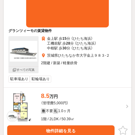
グランツィーモの賃貸物件
金上駅 歩
15
分 （ひたち海浜）
工機前駅 歩
28
分 （ひたち海浜）
中根駅 歩
30
分 （ひたち海浜）
茨城県ひたちなか市大字金上９８３-２
2階建 / 新築 / 軽量鉄骨
すべての写真
駐車場あり
駐輪場あり
8.5
万円
（管理費5,000円）
不要
1.0ヶ月
敷
礼
1階 / 2LDK / 50.39㎡
物件詳細を見る