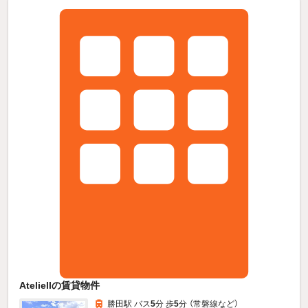
Ateliellの賃貸物件
勝田駅 バス
5
分 歩
5
分 （常磐線
など
）