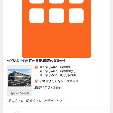
佐和駅より徒歩47分 新築 2階建の賃貸物件
佐和駅 歩
44
分 （常磐線）
勝田駅 歩
46
分 （常磐線
など
）
金上駅 歩
55
分 （ひたち海浜）
茨城県ひたちなか市大字足崎
2階建 / 新築 / 鉄骨造
すべての写真
駐車場あり
駐輪場あり
宅配ボックス