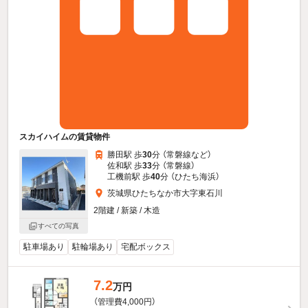
スカイハイムの賃貸物件
勝田駅 歩
30
分 （常磐線
など
）
佐和駅 歩
33
分 （常磐線）
工機前駅 歩
40
分 （ひたち海浜）
茨城県ひたちなか市大字東石川
2階建 / 新築 / 木造
すべての写真
駐車場あり
駐輪場あり
宅配ボックス
7.2
万円
（管理費4,000円）