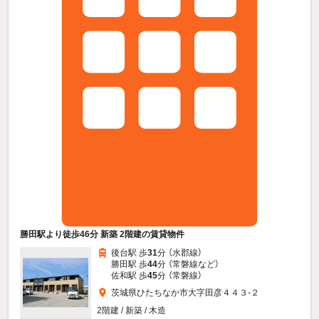
勝田駅より徒歩46分 新築 2階建の賃貸物件
後台駅 歩
31
分 （水郡線）
勝田駅 歩
44
分 （常磐線
など
）
佐和駅 歩
45
分 （常磐線）
茨城県ひたちなか市大字田彦４４３-２
2階建 / 新築 / 木造