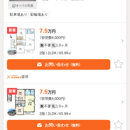
すべての写真
駐車場あり
駐輪場あり
7.5
新着
万円
（管理費4,000円）
不要
1.0ヶ月
敷
礼
2階 / 2LDK / 65.99㎡
お問い合わせ
（無料）
提供
7.5
新着
万円
（管理費4,000円）
不要
1.0ヶ月
敷
礼
2階 / 2LDK / 65.99㎡
お問い合わせ
（無料）