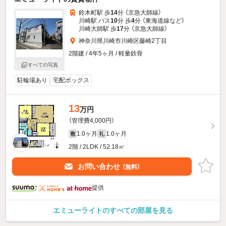
鈴木町駅 歩
14
分 （京急大師線）
川崎駅 バス
10
分 歩
4
分 （東海道線
など
）
川崎大師駅 歩
17
分 （京急大師線）
神奈川県川崎市川崎区藤崎2丁目
2階建 / 4年5ヶ月 / 軽量鉄骨
すべての写真
駐輪場あり
宅配ボックス
13
万円
（管理費4,000円）
1.0ヶ月
1.0ヶ月
敷
礼
2階 / 2LDK / 52.18㎡
お問い合わせ
（無料）
提供
エミューライトのすべての部屋を見る