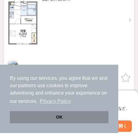
By using our services, you agree that we and
物件詳細を見る
our
partners
use cookies to improve
提供
advertising and enhance your experience on
アプリに切り替えて、サクサクお部屋探し
our services.
Privacy Policy
レオパレス大洋のすべての部屋を見る
会員登録なしですぐ使える。マップ検索やお気に入り保存など、
アプリ限定の便利な機能が使えます！
OK
他の人はこんな条件で絞り込んでいます！
Web版で続行
アプリを開く
駅・沿線を変更
絞り込み条件を変更
人気のこだわり条件