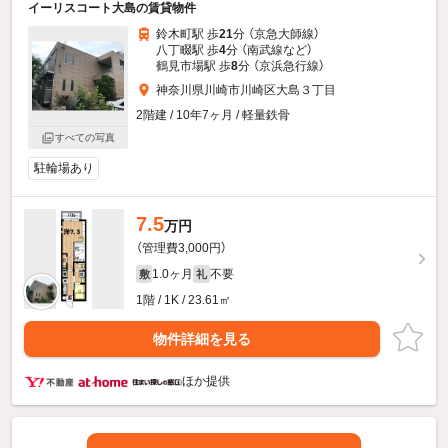
イーリスコート大島の賃貸物件
鈴木町駅 歩
21
分 （京急大師線）
八丁畷駅 歩
4
分 （南武線
など
）
鶴見市場駅 歩
8
分 （京浜急行線）
神奈川県川崎市川崎区大島３丁目
2階建 / 10年7ヶ月 / 軽量鉄骨
すべての写真
駐輪場あり
7.5
万円
（管理費3,000円）
1.0ヶ月
不要
敷
礼
1階 / 1K / 23.61㎡
物件詳細を見る
ほか提供