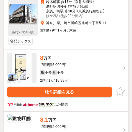
鈴木町駅 歩
15
分 （京急大師線）
港町駅 歩
4
分 （京急大師線）
京急川崎駅 歩
10
分 （京浜急行線
など
）
ほか2駅（徒歩20分圏内）
神奈川県川崎市川崎区旭町１丁目5-11
3階建 / 9年1ヶ月 / 木造
すべての写真
宅配ボックス
8
万円
（管理費5,000円）
不要
不要
敷
礼
2階 / 1K / 18.33㎡
物件詳細を見る
ほか提供
8.1
万円
（管理費5,000円）