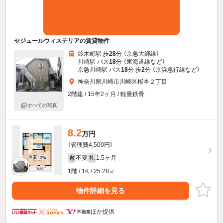
セジュールウィステリアの賃貸物件
鈴木町駅 歩
28
分 （京急大師線）
川崎駅 バス
18
分 （東海道線
など
）
京急川崎駅 バス
18
分 歩
2
分 （京浜急行線
など
）
神奈川県川崎市川崎区桜本２丁目
2階建 / 15年2ヶ月 / 軽量鉄骨
すべての写真
8.2
万円
（管理費4,500円）
不要
1.5ヶ月
敷
礼
1階 / 1K / 25.28㎡
物件詳細を見る
ほか提供