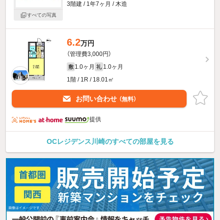
3階建 / 1年7ヶ月 / 木造
すべての写真
6.2
万円
（管理費3,000円）
1.0ヶ月
1.0ヶ月
敷
礼
1階 / 1R / 18.01㎡
お問い合わせ
（無料）
提供
OCレジデンス川崎のすべての部屋を見る