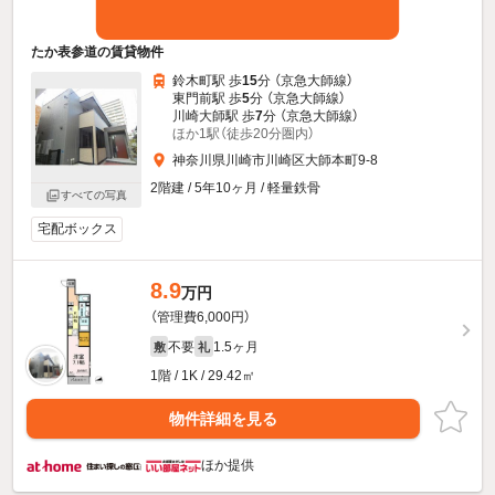
たか表参道の賃貸物件
鈴木町駅 歩
15
分 （京急大師線）
東門前駅 歩
5
分 （京急大師線）
川崎大師駅 歩
7
分 （京急大師線）
ほか1駅（徒歩20分圏内）
神奈川県川崎市川崎区大師本町9-8
2階建 / 5年10ヶ月 / 軽量鉄骨
すべての写真
宅配ボックス
8.9
万円
（管理費6,000円）
不要
1.5ヶ月
敷
礼
1階 / 1K / 29.42㎡
物件詳細を見る
ほか提供