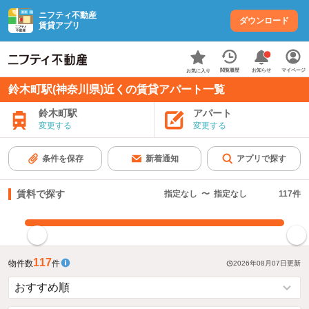
ニフティ不動産
ダウンロード
賃貸アプリ
お知らせ
閲覧履歴
マイページ
お気に入り
鈴木町駅(神奈川県)近くの賃貸アパート一覧
鈴木町駅
アパート
変更する
変更する
条件を保存
新着通知
アプリで探す
賃料で探す
指定なし
〜
指定なし
117
件
指定した賃料で絞り込む
117
物件数
件
2026年08月07日
更新