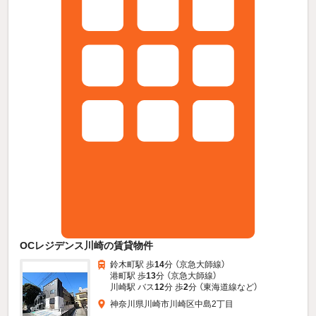
OCレジデンス川崎の賃貸物件
鈴木町駅 歩
14
分 （京急大師線）
港町駅 歩
13
分 （京急大師線）
川崎駅 バス
12
分 歩
2
分 （東海道線
など
）
神奈川県川崎市川崎区中島2丁目