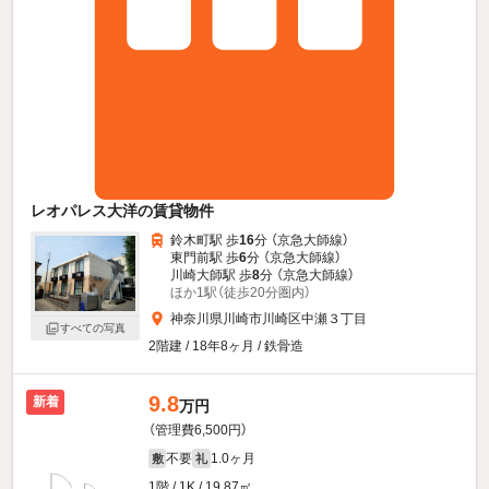
レオパレス大洋の賃貸物件
鈴木町駅 歩
16
分 （京急大師線）
東門前駅 歩
6
分 （京急大師線）
川崎大師駅 歩
8
分 （京急大師線）
ほか1駅（徒歩20分圏内）
神奈川県川崎市川崎区中瀬３丁目
すべての写真
2階建 / 18年8ヶ月 / 鉄骨造
9.8
新着
万円
（管理費6,500円）
不要
1.0ヶ月
敷
礼
1階 / 1K / 19.87㎡