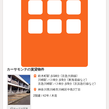
カーサモンテの賃貸物件
鈴木町駅 歩
14
分 （京急大師線）
川崎駅 バス
6
分 歩
5
分 （東海道線
など
）
京急川崎駅 バス
6
分 歩
5
分 （京浜急行線
など
）
神奈川県川崎市川崎区中島3丁目
2階建 / 42年 / 木造
すべての写真