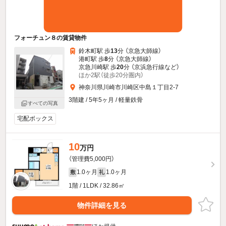
フォーチュン８の賃貸物件
鈴木町駅 歩
13
分 （京急大師線）
港町駅 歩
8
分 （京急大師線）
京急川崎駅 歩
20
分 （京浜急行線
など
）
ほか2駅（徒歩20分圏内）
神奈川県川崎市川崎区中島１丁目2-7
3階建 / 5年5ヶ月 / 軽量鉄骨
すべての写真
宅配ボックス
10
万円
（管理費5,000円）
1.0ヶ月
1.0ヶ月
敷
礼
1階 / 1LDK / 32.86㎡
物件詳細を見る