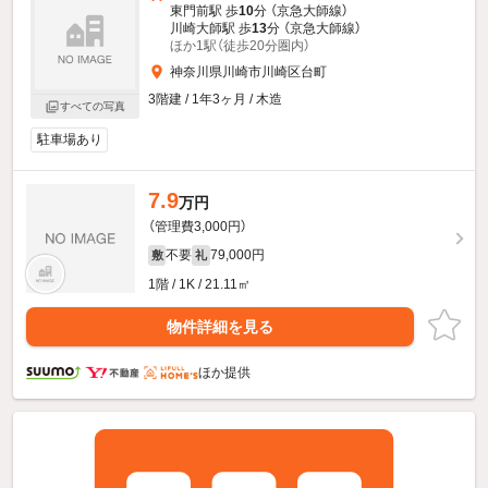
東門前駅 歩
10
分 （京急大師線）
川崎大師駅 歩
13
分 （京急大師線）
ほか1駅（徒歩20分圏内）
神奈川県川崎市川崎区台町
3階建 / 1年3ヶ月 / 木造
すべての写真
駐車場あり
7.9
万円
（管理費3,000円）
不要
79,000円
敷
礼
1階 / 1K / 21.11㎡
物件詳細を見る
ほか提供