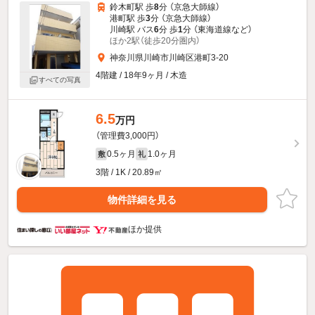
鈴木町駅 歩
8
分 （京急大師線）
港町駅 歩
3
分 （京急大師線）
川崎駅 バス
6
分 歩
1
分 （東海道線
など
）
ほか2駅（徒歩20分圏内）
神奈川県川崎市川崎区港町3-20
4階建 / 18年9ヶ月 / 木造
すべての写真
6.5
万円
（管理費3,000円）
0.5ヶ月
1.0ヶ月
敷
礼
3階 / 1K / 20.89㎡
物件詳細を見る
ほか提供