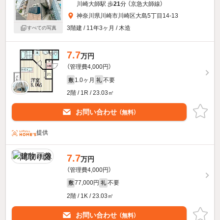
川崎大師駅 歩
21
分 （京急大師線）
神奈川県川崎市川崎区大島5丁目14-13
3階建 / 11年3ヶ月 / 木造
すべての写真
7.7
万円
（管理費4,000円）
1.0ヶ月
不要
敷
礼
2階 / 1R / 23.03㎡
お問い合わせ
（無料）
提供
7.7
万円
（管理費4,000円）
77,000円
不要
敷
礼
2階 / 1K / 23.03㎡
お問い合わせ
（無料）