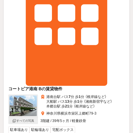
コートピア港南 Bの賃貸物件
港南台駅 バス
7
分 歩
1
分 （根岸線
など
）
大船駅 バス
13
分 歩
1
分 （湘南新宿宇
など
）
本郷台駅 歩
21
分 （根岸線
など
）
神奈川県横浜市栄区上郷町79-3
3階建 / 39年5ヶ月 / 軽量鉄骨
すべての写真
駐車場あり
駐輪場あり
宅配ボックス