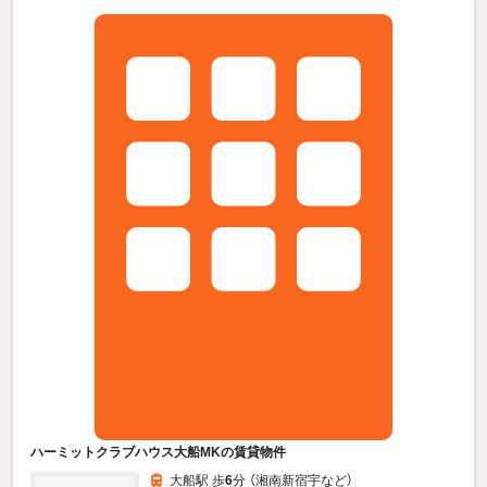
ハーミットクラブハウス大船MKの賃貸物件
大船駅 歩
6
分 （湘南新宿宇
など
）