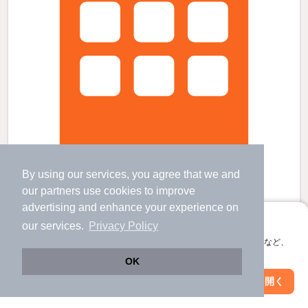
By using our services, you agree that we and
our
partners
use cookies to improve
ロコAの賃貸物件
advertising and enhance your experience on
本郷台駅 歩
11
分 （根岸線
など
）
アプリに切り替えて、サクサクお部屋探し
our services.
Privacy Policy
大船駅 バス
11
分 歩
3
分 （湘南新宿宇
など
）
港南台駅 歩
32
分 （根岸線
など
）
会員登録なしですぐ使える。マップ検索やお気に入り保存など、
神奈川県横浜市栄区桂町672-1
アプリ限定の便利な機能が使えます！
すべての写真
OK
2階建 / 23年6ヶ月 / 軽量鉄骨
Web版で続行
アプリを開く
市区町村を変更
絞り込み条件を変更
駐車場あり
駐輪場あり