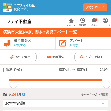
ニフティ不動産
ダウンロード
賃貸アプリ
お知らせ
閲覧履歴
マイページ
お気に入り
横浜市栄区(神奈川県)の賃貸アパート一覧
横浜市栄区
アパート
変更する
変更する
条件を保存
新着通知
アプリで探す
賃料で探す
指定なし
〜
指定なし
241
件
指定した賃料で絞り込む
241
物件数
件
2026年08月06日
更新