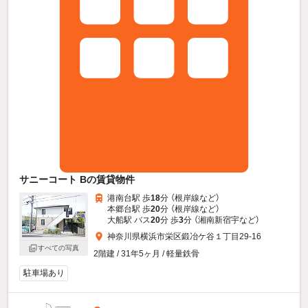
サニーコート Bの賃貸物件
港南台駅 歩
18
分 （根岸線
など
）
本郷台駅 歩
20
分 （根岸線
など
）
大船駅 バス
20
分 歩
3
分 （湘南新宿宇
など
）
神奈川県横浜市栄区鍛冶ケ谷１丁目29-16
すべての写真
2階建 / 31年5ヶ月 / 軽量鉄骨
駐車場あり