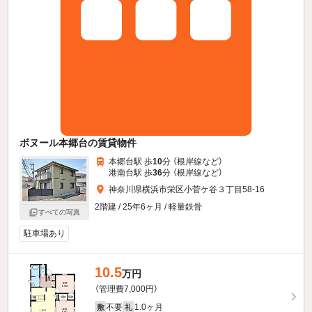
ボヌール本郷台の賃貸物件
本郷台駅 歩
10
分 （根岸線
など
）
港南台駅 歩
36
分 （根岸線
など
）
神奈川県横浜市栄区小菅ケ谷３丁目58-16
2階建 / 25年6ヶ月 / 軽量鉄骨
すべての写真
駐車場あり
10.5
万円
（管理費7,000円）
不要
1.0ヶ月
敷
礼