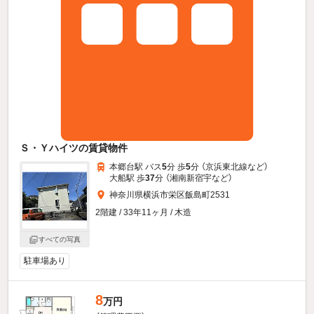
Ｓ・Ｙハイツの賃貸物件
本郷台駅 バス
5
分 歩
5
分 （京浜東北線
など
）
大船駅 歩
37
分 （湘南新宿宇
など
）
神奈川県横浜市栄区飯島町2531
2階建 / 33年11ヶ月 / 木造
すべての写真
駐車場あり
8
万円