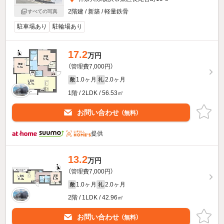
2階建 / 新築 / 軽量鉄骨
すべての写真
駐車場あり
駐輪場あり
17.2
万円
（管理費7,000円）
1.0ヶ月
2.0ヶ月
敷
礼
1階 / 2LDK / 56.53㎡
お問い合わせ
（無料）
提供
13.2
万円
（管理費7,000円）
1.0ヶ月
2.0ヶ月
敷
礼
2階 / 1LDK / 42.96㎡
お問い合わせ
（無料）