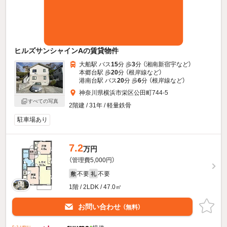
ヒルズサンシャインAの賃貸物件
大船駅 バス
15
分 歩
3
分 （湘南新宿宇
など
）
本郷台駅 歩
20
分 （根岸線
など
）
港南台駅 バス
20
分 歩
6
分 （根岸線
など
）
神奈川県横浜市栄区公田町744-5
すべての写真
2階建 / 31年 / 軽量鉄骨
駐車場あり
7.2
万円
（管理費5,000円）
不要
不要
敷
礼
1階 / 2LDK / 47.0㎡
お問い合わせ
（無料）