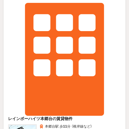
レインボーハイツ本郷台の賃貸物件
本郷台駅 歩
11
分 （根岸線
など
）