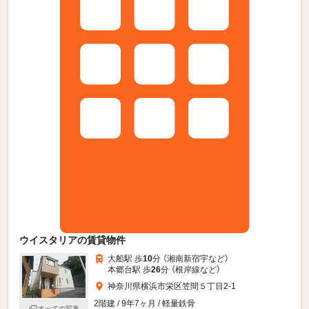
ウイスタリアの賃貸物件
大船駅 歩
10
分 （湘南新宿宇
など
）
本郷台駅 歩
26
分 （根岸線
など
）
神奈川県横浜市栄区笠間５丁目2-1
2階建 / 9年7ヶ月 / 軽量鉄骨
すべての写真