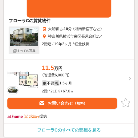
フローラCの賃貸物件
大船駅 歩
10
分 （湘南新宿宇
など
）
神奈川県横浜市栄区長尾台町154
2階建 / 19年3ヶ月 / 軽量鉄骨
すべての写真
11.5
万円
（管理費6,000円）
不要
1.5ヶ月
敷
礼
2階 / 2LDK / 67.0㎡
お問い合わせ
（無料）
提供
フローラCのすべての部屋を見る