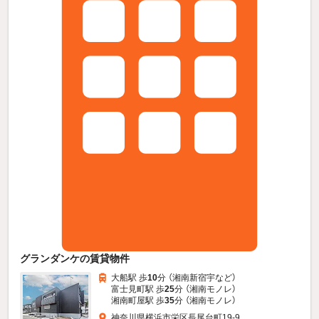
グランダンケの賃貸物件
大船駅 歩
10
分 （湘南新宿宇
など
）
富士見町駅 歩
25
分 （湘南モノレ）
湘南町屋駅 歩
35
分 （湘南モノレ）
神奈川県横浜市栄区長尾台町19-9