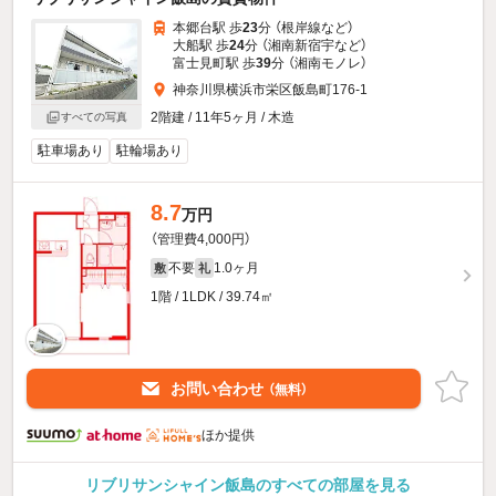
本郷台駅 歩
23
分 （根岸線
など
）
大船駅 歩
24
分 （湘南新宿宇
など
）
富士見町駅 歩
39
分 （湘南モノレ）
神奈川県横浜市栄区飯島町176-1
2階建 / 11年5ヶ月 / 木造
すべての写真
駐車場あり
駐輪場あり
8.7
万円
（管理費4,000円）
不要
1.0ヶ月
敷
礼
1階 / 1LDK / 39.74㎡
お問い合わせ
（無料）
ほか提供
リブリサンシャイン飯島のすべての部屋を見る