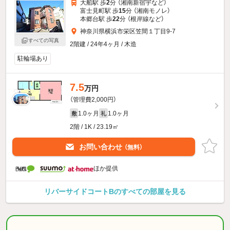
大船駅 歩
2
分 （湘南新宿宇
など
）
富士見町駅 歩
15
分 （湘南モノレ）
本郷台駅 歩
22
分 （根岸線
など
）
神奈川県横浜市栄区笠間１丁目9-7
すべての写真
2階建 / 24年4ヶ月 / 木造
駐輪場あり
7.5
万円
（管理費2,000円）
1.0ヶ月
1.0ヶ月
敷
礼
2階 / 1K / 23.19㎡
お問い合わせ
（無料）
ほか提供
リバーサイドコートBのすべての部屋を見る