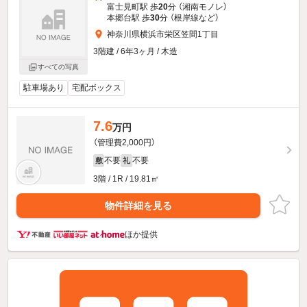
富士見町駅 歩
20
分 （湘南モノレ）
本郷台駅 歩
30
分 （根岸線
など
）
神奈川県横浜市栄区笠間1丁目
3階建 / 6年3ヶ月 / 木造
すべての写真
駐車場あり
宅配ボックス
7.6
万円
（管理費2,000円）
不要
不要
敷
礼
3階 / 1R / 19.81㎡
物件詳細を見る
ほか提供