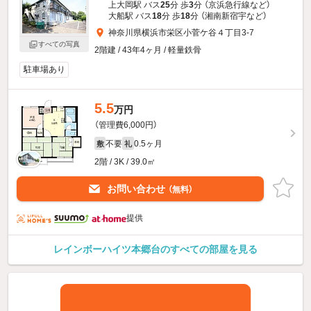
上大岡駅 バス
25
分 歩
3
分 （京浜急行線
など
）
大船駅 バス
18
分 歩
18
分 （湘南新宿宇
など
）
神奈川県横浜市栄区小菅ケ谷４丁目3-7
すべての写真
2階建 / 43年4ヶ月 / 軽量鉄骨
駐車場あり
5.5
万円
（管理費6,000円）
不要
0.5ヶ月
敷
礼
2階 / 3K / 39.0㎡
お問い合わせ
（無料）
提供
レインボーハイツ本郷台のすべての部屋を見る