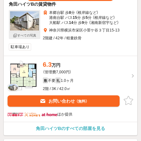
角田ハイツBの賃貸物件
本郷台駅 歩
8
分 （根岸線
など
）
港南台駅 バス
15
分 歩
5
分 （根岸線
など
）
大船駅 バス
14
分 歩
9
分 （湘南新宿宇
など
）
神奈川県横浜市栄区小菅ケ谷３丁目15-13
すべての写真
2階建 / 42年 / 軽量鉄骨
駐車場あり
6.3
万円
（管理費7,000円）
不要
1.0ヶ月
敷
礼
2階 / 3K / 42.0㎡
お問い合わせ
（無料）
ほか提供
角田ハイツBのすべての部屋を見る