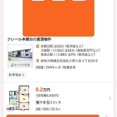
クレール本郷台の賃貸物件
本郷台駅 歩
11
分 （根岸線
など
）
大船駅 バス
11
分 歩
11
分 （湘南新宿宇
など
）
港南台駅 バス
24
分 歩
7
分 （根岸線
など
）
神奈川県横浜市栄区小菅ケ谷３丁目29-9
すべての写真
2階建 / 29年6ヶ月 / 軽量鉄骨
駐車場あり
8.2
万円
（管理費6,000円）
不要
1.0ヶ月
敷
礼
2階 / 3DK / 52.5㎡