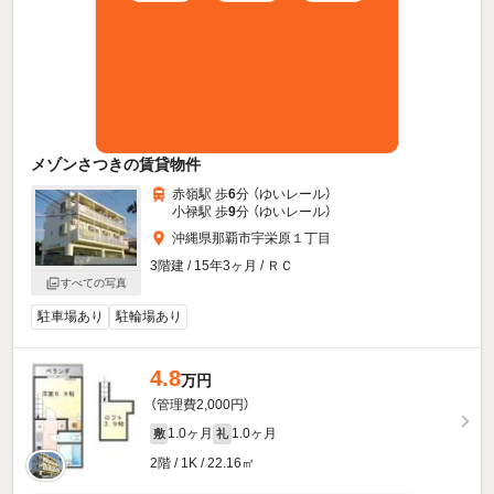
メゾンさつきの賃貸物件
赤嶺駅 歩
6
分 （ゆいレール）
小禄駅 歩
9
分 （ゆいレール）
沖縄県那覇市宇栄原１丁目
3階建 / 15年3ヶ月 / ＲＣ
すべての写真
駐車場あり
駐輪場あり
4.8
万円
（管理費2,000円）
1.0ヶ月
1.0ヶ月
敷
礼
2階 / 1K / 22.16㎡