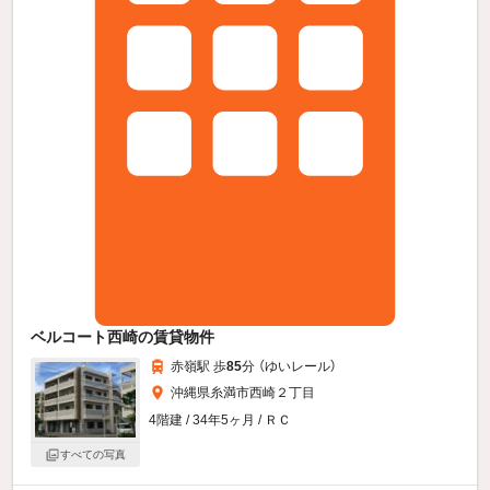
ベルコート西崎の賃貸物件
赤嶺駅 歩
85
分 （ゆいレール）
沖縄県糸満市西崎２丁目
4階建 / 34年5ヶ月 / ＲＣ
すべての写真