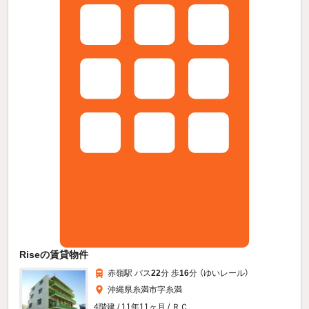
Riseの賃貸物件
赤嶺駅 バス
22
分 歩
16
分 （ゆいレール）
沖縄県糸満市字糸満
4階建 / 11年11ヶ月 / ＲＣ