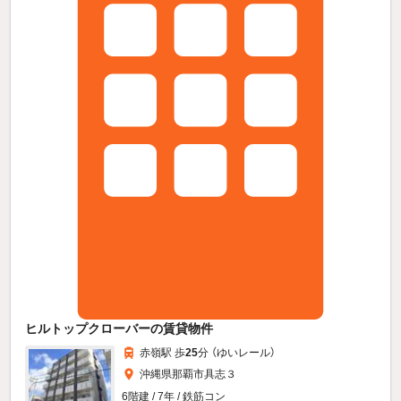
ヒルトップクローバーの賃貸物件
赤嶺駅 歩
25
分 （ゆいレール）
沖縄県那覇市具志３
6階建 / 7年 / 鉄筋コン