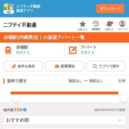
ニフティ不動産
ダウンロード
賃貸アプリ
お知らせ
閲覧履歴
マイページ
お気に入り
赤嶺駅(沖縄県)近くの賃貸アパート一覧
赤嶺駅
アパート
変更する
変更する
条件を保存
新着通知
アプリで探す
賃料で探す
指定なし
〜
指定なし
31
件
指定した賃料で絞り込む
31
物件数
件
2026年08月07日
更新