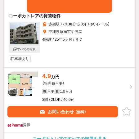
コーポカトレアの賃貸物件
赤嶺駅 バス
30
分 歩
3
分 （ゆいレール）
沖縄県糸満市字照屋
4階建 / 25年5ヶ月 / ＲＣ
すべての写真
駐車場あり
4.9
万円
（管理費不要）
不要
1.0ヶ月
敷
礼
3階 / 2LDK / 40.0㎡
お問い合わせ
（無料）
提供
コーポカトレアのすべての部屋を見る