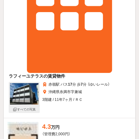
ラフィーユテラスの賃貸物件
赤嶺駅 バス
17
分 歩
7
分 （ゆいレール）
沖縄県糸満市字兼城
3階建 / 11年7ヶ月 / ＲＣ
すべての写真
4.3
万円
（管理費2,000円）