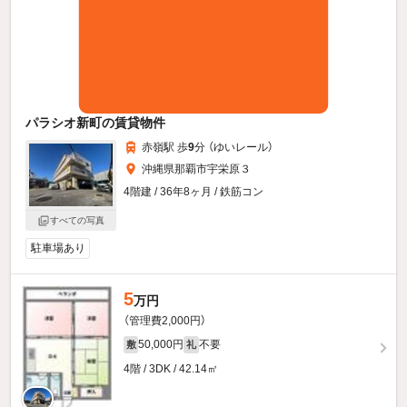
パラシオ新町の賃貸物件
赤嶺駅 歩
9
分 （ゆいレール）
沖縄県那覇市宇栄原３
4階建 / 36年8ヶ月 / 鉄筋コン
すべての写真
駐車場あり
5
万円
（管理費2,000円）
50,000円
不要
敷
礼
4階 / 3DK / 42.14㎡