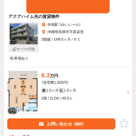
アクアハイム光の賃貸物件
赤嶺駅 （ゆいレール）
沖縄県糸満市字真栄里
3階建 / 19年3ヶ月 / ＲＣ
すべての写真
駐車場あり
6.3
万円
（管理費1,000円）
1.0ヶ月
1.0ヶ月
敷
礼
2階 / 2LDK / 46.0㎡
お問い合わせ
（無料）