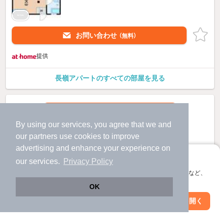
お問い合わせ
（無料）
提供
長嶺アパートのすべての部屋を見る
By using our services, you agree that we and
our
partners
use cookies to improve
advertising and enhance your experience on
アプリに切り替えて、サクサクお部屋探し
our services.
Privacy Policy
会員登録なしですぐ使える。マップ検索やお気に入り保存など、
アプリ限定の便利な機能が使えます！
OK
Web版で続行
アプリを開く
駅・沿線を変更
絞り込み条件を変更