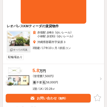
レオパレスKMティーダの賃貸物件
赤嶺駅 歩
6
分 （ゆいレール）
小禄駅 歩
13
分 （ゆいレール）
沖縄県那覇市宇栄原３
3階建 / 17年10ヶ月 / 鉄筋コン
すべての写真
駐輪場あり
5.8
万円
（管理費7,500円）
不要
58,000円
敷
礼
1階 / 1K / 20.28㎡
お問い合わせ
（無料）