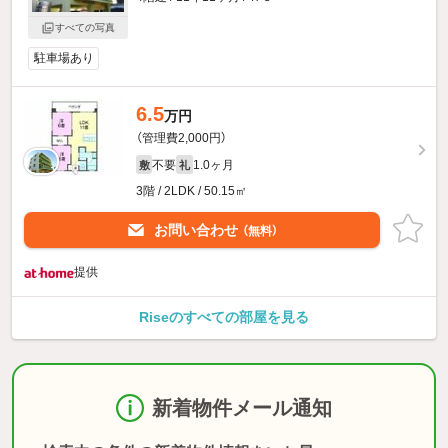
すべての写真
駐車場あり
6.5
万円
（管理費2,000円）
不要
1.0ヶ月
敷
礼
3階 / 2LDK / 50.15㎡
お問い合わせ
（無料）
提供
Riseのすべての部屋を見る
新着物件メール通知