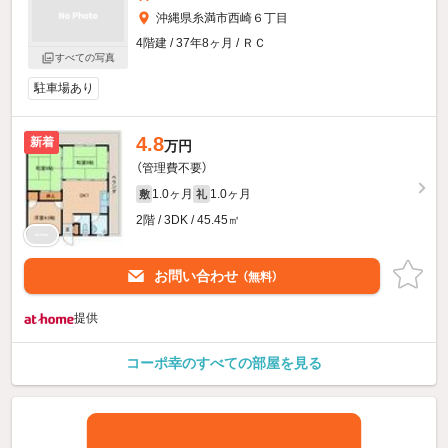
沖縄県糸満市西崎６丁目
4階建 / 37年8ヶ月 / ＲＣ
すべての写真
駐車場あり
4.8
新着
万円
（管理費不要）
1.0ヶ月
1.0ヶ月
敷
礼
2階 / 3DK / 45.45㎡
お問い合わせ
（無料）
提供
コーポ幸のすべての部屋を見る