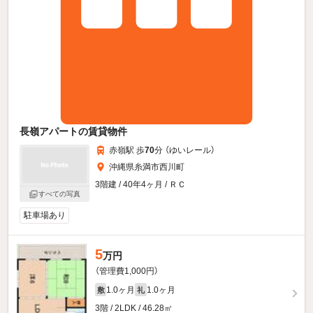
長嶺アパートの賃貸物件
赤嶺駅 歩
70
分 （ゆいレール）
沖縄県糸満市西川町
3階建 / 40年4ヶ月 / ＲＣ
すべての写真
駐車場あり
5
万円
（管理費1,000円）
1.0ヶ月
1.0ヶ月
敷
礼
3階 / 2LDK / 46.28㎡