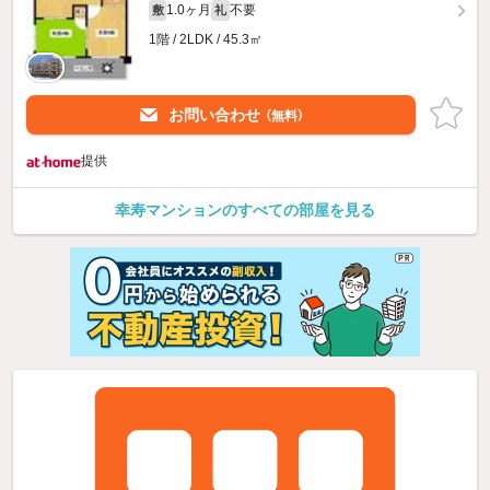
1.0ヶ月
不要
敷
礼
1階 / 2LDK / 45.3㎡
お問い合わせ
（無料）
提供
幸寿マンションのすべての部屋を見る