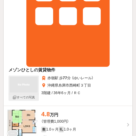
メゾンひとしの賃貸物件
赤嶺駅 歩
77
分 （ゆいレール）
沖縄県糸満市西崎町３丁目
3階建 / 36年6ヶ月 / ＲＣ
すべての写真
4.8
万円
（管理費1,000円）
1.0ヶ月
1.0ヶ月
敷
礼