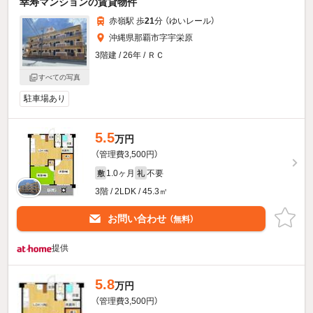
幸寿マンションの賃貸物件
赤嶺駅 歩
21
分 （ゆいレール）
沖縄県那覇市字宇栄原
3階建 / 26年 / ＲＣ
すべての写真
駐車場あり
5.5
万円
（管理費3,500円）
1.0ヶ月
不要
敷
礼
3階 / 2LDK / 45.3㎡
お問い合わせ
（無料）
提供
5.8
万円
（管理費3,500円）