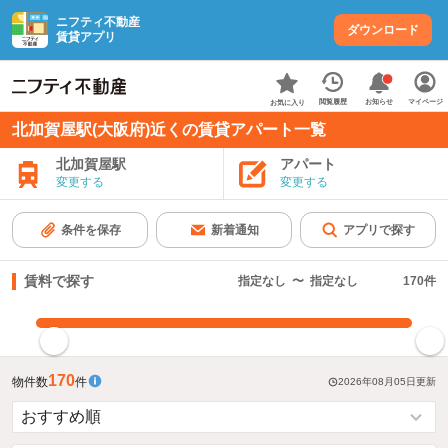
ニフティ不動産
ダウンロード
賃貸アプリ
お知らせ
閲覧履歴
マイページ
お気に入り
北加賀屋駅(大阪府)近くの賃貸アパート一覧
北加賀屋駅
アパート
変更する
変更する
条件を保存
新着通知
アプリで探す
賃料で探す
指定なし
〜
指定なし
170
件
指定した賃料で絞り込む
170
物件数
件
2026年08月05日
更新