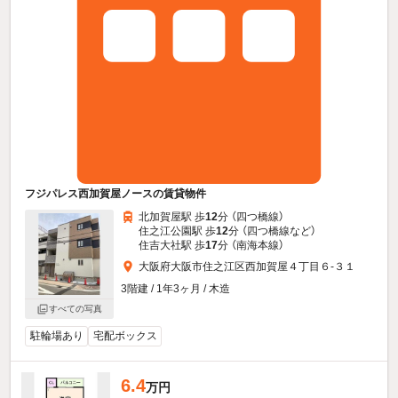
フジパレス西加賀屋ノースの賃貸物件
北加賀屋駅 歩
12
分 （四つ橋線）
住之江公園駅 歩
12
分 （四つ橋線
など
）
住吉大社駅 歩
17
分 （南海本線）
大阪府大阪市住之江区西加賀屋４丁目６-３１
3階建 / 1年3ヶ月 / 木造
すべての写真
駐輪場あり
宅配ボックス
6.4
万円