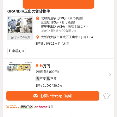
GRANDIR玉出の賃貸物件
北加賀屋駅 歩
19
分 （四つ橋線）
玉出駅 歩
3
分 （四つ橋線）
岸里玉出駅 歩
3
分 （南海本線
など
）
ほか14駅（徒歩20分圏内）
大阪府大阪市西成区玉出中1丁目11-4
すべての写真
3階建 / 6年11ヶ月 / 木造
駐車場あり
6.5
万円
（管理費3,000円）
不要
不要
敷
礼
1階 / 1LDK / 30.0㎡
お問い合わせ
（無料）
提供