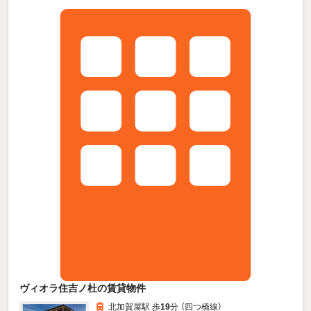
ヴィオラ住吉ノ杜の賃貸物件
北加賀屋駅 歩
19
分 （四つ橋線）