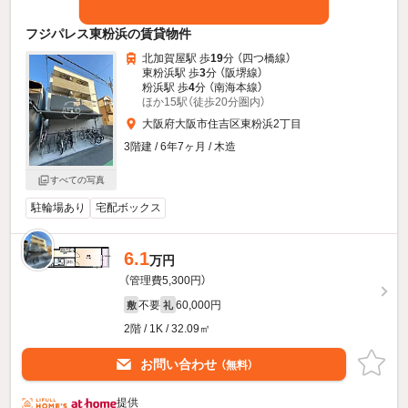
フジパレス東粉浜の賃貸物件
北加賀屋駅 歩
19
分 （四つ橋線）
東粉浜駅 歩
3
分 （阪堺線）
粉浜駅 歩
4
分 （南海本線）
ほか15駅（徒歩20分圏内）
大阪府大阪市住吉区東粉浜2丁目
3階建 / 6年7ヶ月 / 木造
すべての写真
駐輪場あり
宅配ボックス
6.1
万円
（管理費5,300円）
不要
60,000円
敷
礼
2階 / 1K / 32.09㎡
お問い合わせ
（無料）
提供