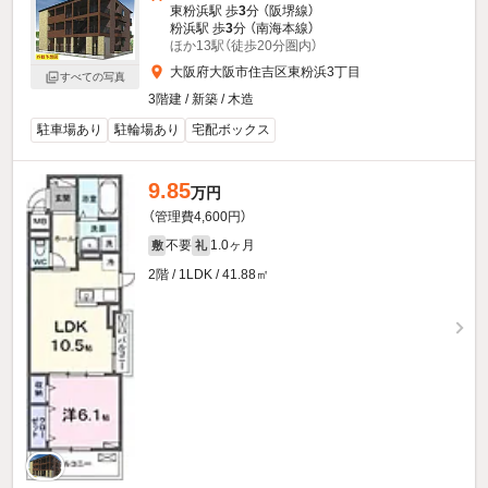
東粉浜駅 歩
3
分 （阪堺線）
粉浜駅 歩
3
分 （南海本線）
ほか13駅（徒歩20分圏内）
大阪府大阪市住吉区東粉浜3丁目
すべての写真
3階建 / 新築 / 木造
駐車場あり
駐輪場あり
宅配ボックス
9.85
万円
（管理費4,600円）
不要
1.0ヶ月
敷
礼
2階 / 1LDK / 41.88㎡