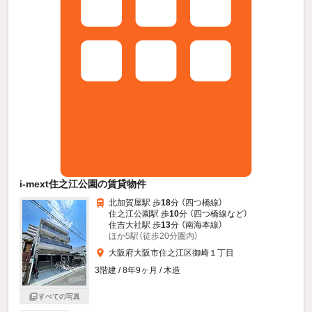
i-mext住之江公園の賃貸物件
北加賀屋駅 歩
18
分 （四つ橋線）
住之江公園駅 歩
10
分 （四つ橋線
など
）
住吉大社駅 歩
13
分 （南海本線）
ほか5駅（徒歩20分圏内）
大阪府大阪市住之江区御崎１丁目
3階建 / 8年9ヶ月 / 木造
すべての写真