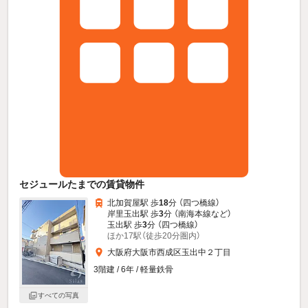
セジュールたまでの賃貸物件
北加賀屋駅 歩
18
分 （四つ橋線）
岸里玉出駅 歩
3
分 （南海本線
など
）
玉出駅 歩
3
分 （四つ橋線）
ほか17駅（徒歩20分圏内）
大阪府大阪市西成区玉出中２丁目
3階建 / 6年 / 軽量鉄骨
すべての写真