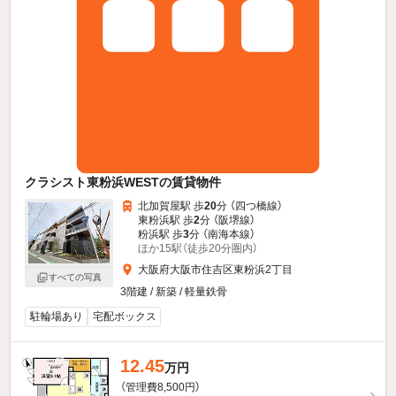
クラシスト東粉浜WESTの賃貸物件
北加賀屋駅 歩
20
分 （四つ橋線）
東粉浜駅 歩
2
分 （阪堺線）
粉浜駅 歩
3
分 （南海本線）
ほか15駅（徒歩20分圏内）
大阪府大阪市住吉区東粉浜2丁目
すべての写真
3階建 / 新築 / 軽量鉄骨
駐輪場あり
宅配ボックス
12.45
万円
（管理費8,500円）