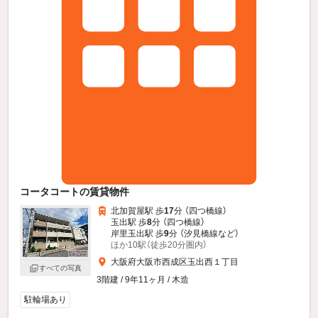
コータコートの賃貸物件
北加賀屋駅 歩
17
分 （四つ橋線）
玉出駅 歩
8
分 （四つ橋線）
岸里玉出駅 歩
9
分 （汐見橋線
など
）
ほか10駅（徒歩20分圏内）
大阪府大阪市西成区玉出西１丁目
すべての写真
3階建 / 9年11ヶ月 / 木造
駐輪場あり