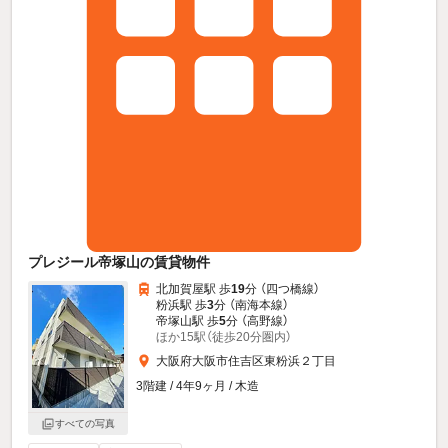
プレジール帝塚山の賃貸物件
北加賀屋駅 歩
19
分 （四つ橋線）
粉浜駅 歩
3
分 （南海本線）
帝塚山駅 歩
5
分 （高野線）
ほか15駅（徒歩20分圏内）
大阪府大阪市住吉区東粉浜２丁目
3階建 / 4年9ヶ月 / 木造
すべての写真