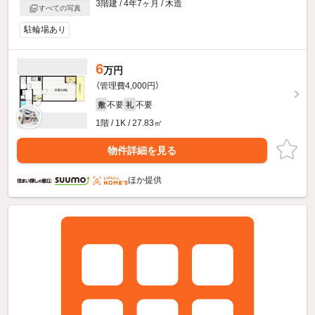
3階建 / 4年7ヶ月 / 木造
すべての写真
駐輪場あり
6
万円
（管理費4,000円）
不要
不要
敷
礼
1階 / 1K / 27.83㎡
物件詳細を見る
ほか提供