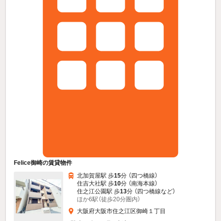
Felice御崎の賃貸物件
北加賀屋駅 歩
15
分 （四つ橋線）
住吉大社駅 歩
10
分 （南海本線）
住之江公園駅 歩
13
分 （四つ橋線
など
）
ほか6駅（徒歩20分圏内）
大阪府大阪市住之江区御崎１丁目