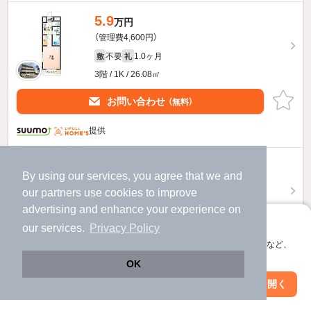
5.9
万円
（管理費4,600円）
不要
1.0ヶ月
敷
礼
3階 / 1K / 26.08㎡
お問い合わせ
（無料）
提供
5.6
万円
By using our services, you agree that we and
（管理費4,600円）
our
partners
use cookies to improve
不要
1.0ヶ月
敷
礼
advertising and enhance your experience on
1階 / 1K / 26.09㎡
アプリに切り替えて、サクサクお部屋探し
our services.
Privacy Policy
会員登録なしですぐ使える。マップ検索やお気に入り保存など、
物件詳細を見る
アプリ限定の便利な機能が使えます！
OK
ほか提供
Web版で続行
アプリを開く
駅・沿線を変更
絞り込み条件を変更