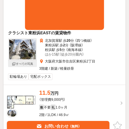
クラシスト東粉浜EASTの賃貸物件
北加賀屋駅 歩
20
分 （四つ橋線）
東粉浜駅 歩
2
分 （阪堺線）
粉浜駅 歩
5
分 （南海本線）
ほか15駅（徒歩20分圏内）
大阪府大阪市住吉区東粉浜2丁目
すべての写真
3階建 / 新築 / 軽量鉄骨
駐輪場あり
宅配ボックス
11.5
万円
（管理費9,000円）
不要
1.0ヶ月
敷
礼
2階 / 1LDK / 46.9㎡
お問い合わせ
（無料）