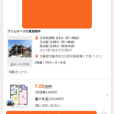
プリムローズの賃貸物件
北加賀屋駅 歩
1
分 （四つ橋線）
玉出駅 歩
10
分 （四つ橋線）
粉浜駅 歩
15
分 （南海本線）
ほか1駅（徒歩20分圏内）
大阪府大阪市住之江区北加賀屋１丁目７-２１
2階建 / 7年5ヶ月 / 木造
すべての写真
宅配ボックス
7.05
万円
（管理費3,500円）
不要
120,000円
敷
礼
2階 / 1DK / 32.41㎡