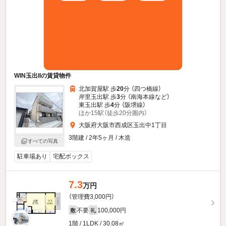
WIN玉出IIの賃貸物件
北加賀屋駅 歩
20
分 （四つ橋線）
岸里玉出駅 歩
3
分 （南海本線
など
）
東玉出駅 歩
4
分 （阪堺線）
ほか15駅（徒歩20分圏内）
大阪府大阪市西成区玉出中1丁目
3階建 / 2年5ヶ月 / 木造
すべての写真
駐車場あり
宅配ボックス
7.3
万円
（管理費3,000円）
不要
100,000円
敷
礼
1階 / 1LDK / 30.08㎡