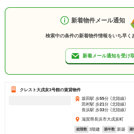
新着物件メール通知
検索中の条件の新着物件情報をいち早く
新着メール通知を受け
クレスト大戌亥3号館の賃貸物件
坂田駅 歩
55
分 （北陸線）
田村駅 歩
21
分 （北陸線）
長浜駅 歩
33
分 （北陸線）
滋賀県長浜市大戌亥町
3階建
新築
総階数
築年数
建