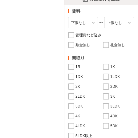
賃料
〜
管理費など込み
敷金無し
礼金無し
間取り
1R
1K
1DK
1LDK
2K
2DK
2LDK
3K
3DK
3LDK
4K
4DK
4LDK
5DK
5LDK以上