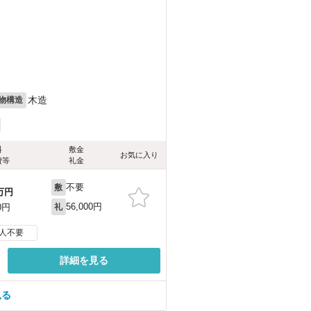
木造
物構造
料
敷金
お気に入り
費等
礼金
不要
敷
万円
56,000円
0円
礼
人不要
詳細を見る
見る