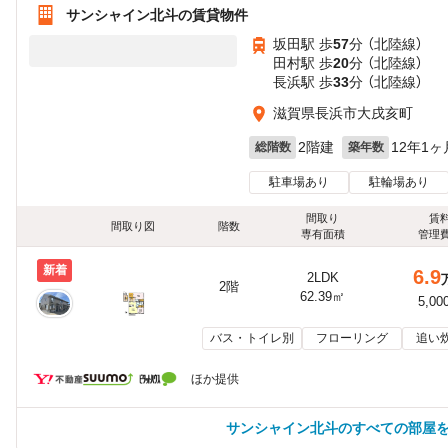
サンシャイン北斗の賃貸物件
坂田駅 歩
57
分 （北陸線）
田村駅 歩
20
分 （北陸線）
長浜駅 歩
33
分 （北陸線）
滋賀県長浜市大戌亥町
2階建
12年1ヶ
総階数
築年数
駐車場あり
駐輪場あり
間取り
賃
間取り図
階数
専有面積
管理
新着
6.9
2LDK
2階
62.39㎡
5,00
バス・トイレ別
フローリング
追い
ほか提供
サンシャイン北斗のすべての部屋