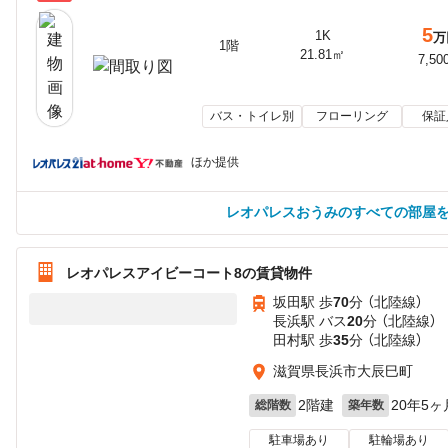
5
1K
万
1階
21.81㎡
7,50
バス・トイレ別
フローリング
保証
ほか提供
レオパレスおうみのすべての部屋
レオパレスアイビーコート8の賃貸物件
坂田駅 歩
70
分 （北陸線）
長浜駅 バス
20
分 （北陸線）
田村駅 歩
35
分 （北陸線）
滋賀県長浜市大辰巳町
2階建
20年5ヶ
総階数
築年数
駐車場あり
駐輪場あり