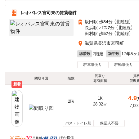
レオパレス宮司東の賃貸物件
坂田駅 歩
84
分 （北陸線）
長浜駅 バス
7
分 （北陸線）
田村駅 歩
57
分 （北陸線）
滋賀県長浜市宮司町
2階建
17年5ヶ
総階数
築年数
駐車場あり
駐輪場あり
間取り
賃
間取り図
階数
専有面積
管理
新着
4.9
1K
2階
28.02㎡
7,00
バス・トイレ別
保証人不要
ほか提供