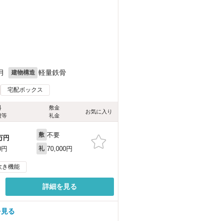
月
軽量鉄骨
建物構造
宅配ボックス
料
敷金
お気に入り
費等
礼金
不要
敷
万円
70,000円
0円
礼
炊き機能
詳細を見る
を見る