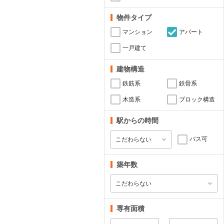
物件タイプ
マンション
アパート
一戸建て
建物構造
鉄筋系
鉄骨系
木造系
ブロック構造
駅からの時間
バス可
築年数
専有面積