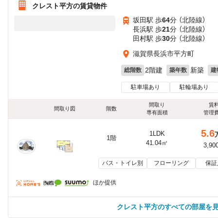
クレスト平方の賃貸物件
坂田駅 歩
64
分 （北陸線）
長浜駅 歩
21
分 （北陸線）
田村駅 歩
30
分 （北陸線）
滋賀県長浜市平方町
2階建
新築
総階数
築年数
建
駐車場あり
駐輪場あり
間取り
賃
間取り図
階数
専有面積
管理
5.6
1LDK
1階
41.04㎡
3,90
バス・トイレ別
フローリング
保証
ほか提供
クレスト平方のすべての部屋を