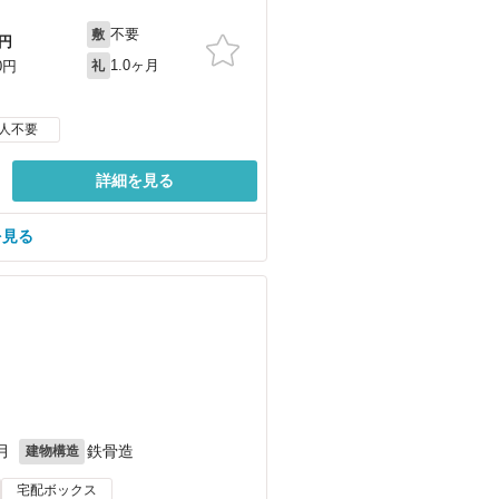
不要
敷
円
1.0ヶ月
0円
礼
人不要
詳細を見る
を見る
月
鉄骨造
建物構造
宅配ボックス