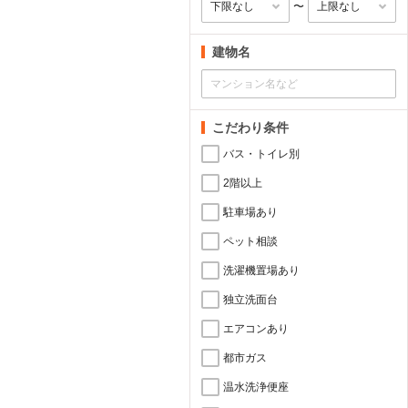
〜
建物名
こだわり条件
バス・トイレ別
2階以上
駐車場あり
ペット相談
洗濯機置場あり
独立洗面台
エアコンあり
都市ガス
温水洗浄便座