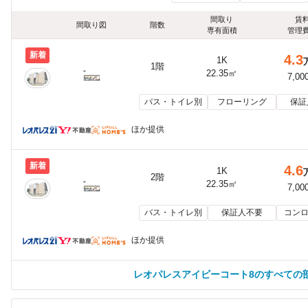
間取り
賃
間取り図
階数
専有面積
管理
新着
4.3
1K
1階
22.35㎡
7,00
バス・トイレ別
フローリング
保証
ほか提供
新着
4.6
1K
2階
22.35㎡
7,00
バス・トイレ別
保証人不要
コンロ
ほか提供
レオパレスアイビーコート8のすべての