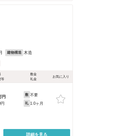
月
木造
建物構造
料
敷金
お気に入り
費等
礼金
不要
敷
万円
1.0ヶ月
0円
礼
詳細を見る