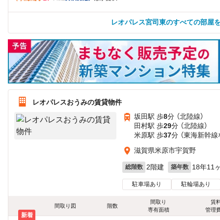
レオパレス宮司東のすべての部屋
レオパレスおうみの賃貸物件
坂田駅 歩
8
分 （北陸線）
田村駅 歩
29
分 （北陸線）
米原駅 歩
37
分 （東海新幹線
滋賀県米原市宇賀野
2階建
18年11
総階数
築年数
駐車場あり
駐輪場あり
間取り
賃
間取り図
階数
専有面積
管理
新着