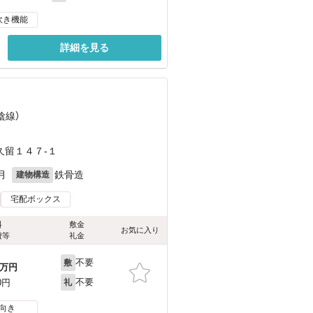
炊き機能
詳細を見る
陰線）
久留１４７-１
月
鉄骨造
建物構造
宅配ボックス
料
敷金
お気に入り
費等
礼金
不要
敷
万円
不要
0円
礼
向き