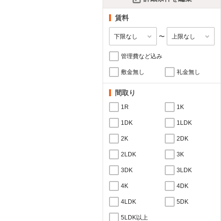
賃料
〜
管理費など込み
敷金無し
礼金無し
間取り
1R
1K
1DK
1LDK
2K
2DK
2LDK
3K
3DK
3LDK
4K
4DK
4LDK
5DK
5LDK以上