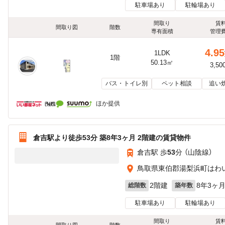
駐車場あり
駐輪場あり
間取り
賃
間取り図
階数
専有面積
管理
4.95
1LDK
1階
50.13㎡
3,50
バス・トイレ別
ペット相談
追い
ほか提供
倉吉駅より徒歩53分 築8年3ヶ月 2階建の賃貸物件
倉吉駅 歩
53
分 （山陰線）
鳥取県東伯郡湯梨浜町はわい長
2階建
8年3ヶ
総階数
築年数
駐車場あり
駐輪場あり
間取り
賃
間取り図
階数