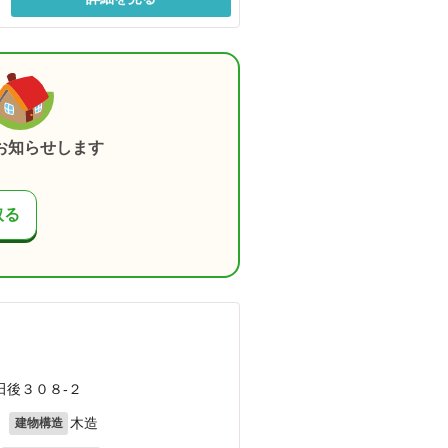
お知らせします
取る
田後３０８-２
月
木造
建物構造