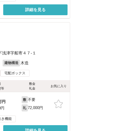
詳細を見る
下浅津字船寄４７-１
月
木造
建物構造
宅配ボックス
料
敷金
お気に入り
費等
礼金
不要
敷
万円
72,000円
0円
礼
炊き機能
詳細を見る