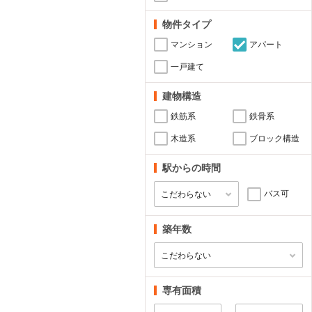
物件タイプ
マンション
アパート
一戸建て
建物構造
鉄筋系
鉄骨系
木造系
ブロック構造
駅からの時間
バス可
築年数
専有面積