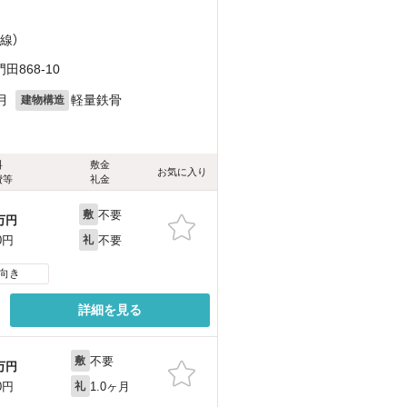
線）
868-10
月
軽量鉄骨
建物構造
料
敷金
お気に入り
費等
礼金
不要
敷
万円
不要
0円
礼
向き
詳細を見る
不要
敷
万円
1.0ヶ月
0円
礼