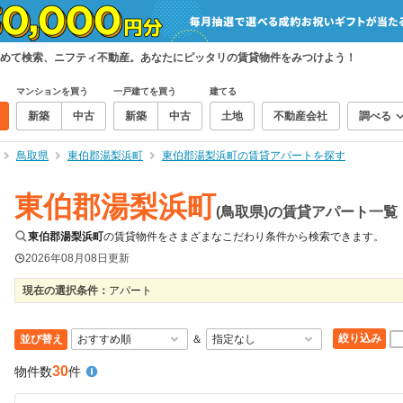
めて検索、ニフティ不動産。あなたにピッタリの賃貸物件をみつけよう！
マンションを買う
一戸建てを買う
建てる
新築
中古
新築
中古
土地
不動産会社
調べる
鳥取県
東伯郡湯梨浜町
東伯郡湯梨浜町の賃貸アパートを探す
東伯郡湯梨浜町
(鳥取県)の賃貸アパート一覧
東伯郡湯梨浜町
の賃貸物件をさまざまなこだわり条件から検索できます。
2026年08月08日
更新
現在の選択条件：
アパート
絞り込み
並び替え
＆
30
物件数
件