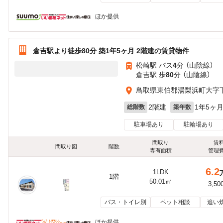
ほか提供
倉吉駅より徒歩80分 築1年5ヶ月 2階建の賃貸物件
松崎駅 バス
4
分 （山陰線）
倉吉駅 歩
80
分 （山陰線）
鳥取県東伯郡湯梨浜町大字
2階建
1年5ヶ
総階数
築年数
駐車場あり
駐輪場あり
間取り
賃
間取り図
階数
専有面積
管理
6.2
1LDK
1階
50.01㎡
3,50
バス・トイレ別
ペット相談
追い
ほか提供