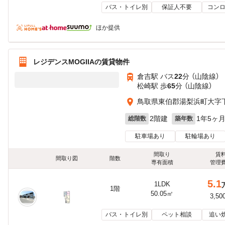
バス・トイレ別
保証人不要
コンロ
ほか提供
レジデンスMOGIIAの賃貸物件
倉吉駅 バス
22
分 （山陰線）
松崎駅 歩
65
分 （山陰線）
鳥取県東伯郡湯梨浜町大字
2階建
1年5ヶ
総階数
築年数
駐車場あり
駐輪場あり
間取り
賃
間取り図
階数
専有面積
管理
5.1
1LDK
1階
50.05㎡
3,50
バス・トイレ別
ペット相談
追い