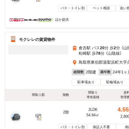
バス・トイレ別
ペット相談
追い
ほか提供
モクレレの賃貸物件
倉吉駅 バス
20
分 歩
2
分 （山
松崎駅 歩
78
分 （山陰線）
鳥取県東伯郡湯梨浜町大字
2階建
24年1ヶ
総階数
築年数
駐車場あり
駐輪場あり
間取り
賃
間取り図
階数
専有面積
管理
4.55
2LDK
2階
54.84㎡
2,80
バス・トイレ別
保証人不要
南