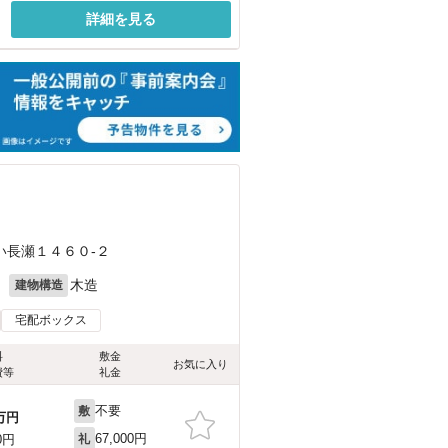
詳細を見る
い長瀬１４６０-２
月
木造
建物構造
宅配ボックス
料
敷金
お気に入り
費等
礼金
不要
敷
万円
67,000円
0円
礼