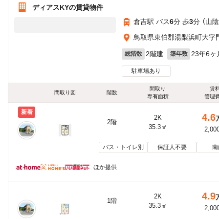
ディアスKYの賃貸物件
倉吉駅 バス
6
分 歩
3
分 （山陰
鳥取県東伯郡湯梨浜町大字門田
2階建
23年6ヶ
総階数
築年数
駐車場あり
間取り
賃
間取り図
階数
専有面積
管理
新着
4.6
2K
2階
35.3㎡
2,00
バス・トイレ別
保証人不要
南
ほか提供
4.9
2K
1階
35.3㎡
2,00