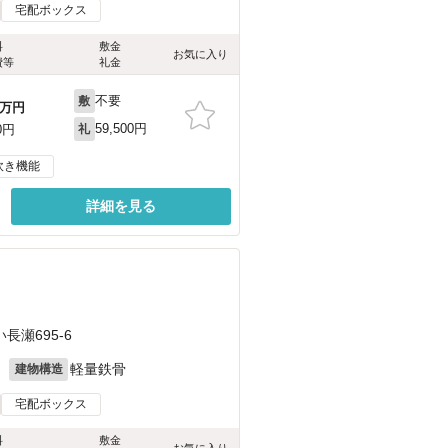
宅配ボックス
料
敷金
お気に入り
費等
礼金
不要
敷
万円
59,500円
0円
礼
炊き機能
詳細を見る
瀬695-6
月
軽量鉄骨
建物構造
宅配ボックス
料
敷金
お気に入り