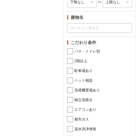
〜
建物名
こだわり条件
バス・トイレ別
2階以上
駐車場あり
ペット相談
洗濯機置場あり
独立洗面台
エアコンあり
都市ガス
温水洗浄便座