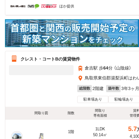
ほか提供
クレスト・コートBの賃貸物件
倉吉駅 歩
64
分 （山陰線）
鳥取県東伯郡湯梨浜町はわ
2階建
3年3ヶ
総階数
築年数
駐車場あり
駐輪場あり
間取り
賃
間取り図
階数
専有面積
管理
5.7
1LDK
1階
50.14㎡
4,10