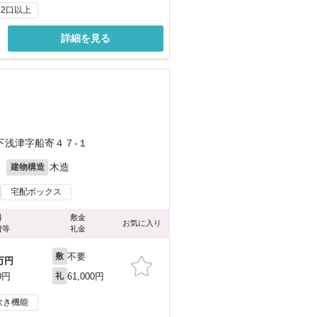
2口以上
詳細を見る
下浅津字船寄４７-１
月
木造
建物構造
宅配ボックス
料
敷金
お気に入り
費等
礼金
不要
敷
万円
61,000円
0円
礼
炊き機能