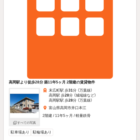
高岡駅より徒歩28分 築11年5ヶ月 2階建の賃貸物件
末広町駅 歩
31
分 （万葉線）
高岡駅 歩
28
分 （城端線
など
）
高岡駅駅 歩
28
分 （万葉線）
富山県高岡市井口本江
2階建 / 11年5ヶ月 / 軽量鉄骨
すべての写真
駐車場あり
駐輪場あり