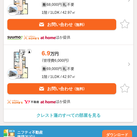
68,000円
不要
敷
礼
1階 / 1LDK / 42.97㎡
お問い合わせ
（無料）
ほか提供
6.9
万円
（管理費6,000円）
69,000円
不要
敷
礼
1階 / 1LDK / 42.97㎡
お問い合わせ
（無料）
ほか提供
クレスト蓮のすべての部屋を見る
ニフティ不動産
ダウンロード
賃貸アプリ