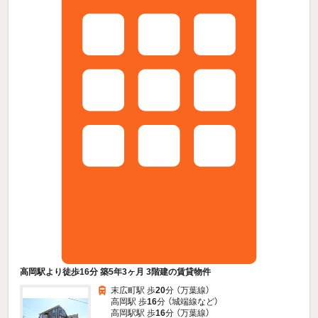
高岡駅より徒歩16分 築5年3ヶ月 3階建の賃貸物件
末広町駅 歩
20
分 （万葉線）
高岡駅 歩
16
分 （城端線
など
）
高岡駅駅 歩
16
分 （万葉線）