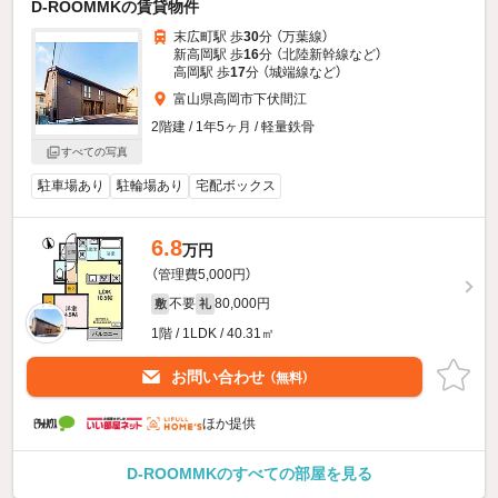
D-ROOMMKの賃貸物件
末広町駅 歩
30
分 （万葉線）
新高岡駅 歩
16
分 （北陸新幹線
など
）
高岡駅 歩
17
分 （城端線
など
）
富山県高岡市下伏間江
2階建 / 1年5ヶ月 / 軽量鉄骨
すべての写真
駐車場あり
駐輪場あり
宅配ボックス
6.8
万円
（管理費5,000円）
不要
80,000円
敷
礼
1階 / 1LDK / 40.31㎡
お問い合わせ
（無料）
ほか提供
D-ROOMMKのすべての部屋を見る