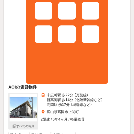
AOIの賃貸物件
末広町駅 歩
22
分 （万葉線）
新高岡駅 歩
14
分 （北陸新幹線
など
）
高岡駅 歩
17
分 （城端線
など
）
富山県高岡市上関町
2階建 / 6年4ヶ月 / 軽量鉄骨
すべての写真