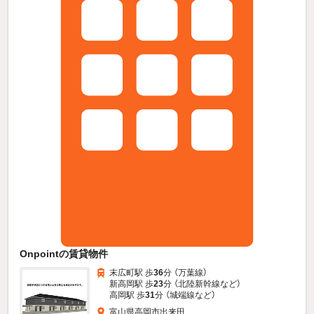
Onpointの賃貸物件
末広町駅 歩
36
分 （万葉線）
新高岡駅 歩
23
分 （北陸新幹線
など
）
高岡駅 歩
31
分 （城端線
など
）
富山県高岡市出来田