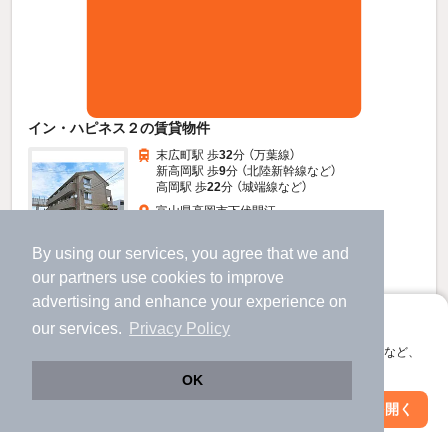
イン・ハピネス２の賃貸物件
末広町駅 歩
32
分 （万葉線）
新高岡駅 歩
9
分 （北陸新幹線
など
）
高岡駅 歩
22
分 （城端線
など
）
富山県高岡市下伏間江
3階建 / 17年5ヶ月 / 軽量鉄骨
By using our services, you agree that we and
すべての写真
our
partners
use cookies to improve
駐車場あり
駐輪場あり
宅配ボックス
advertising and enhance your experience on
アプリに切り替えて、サクサクお部屋探し
our services.
Privacy Policy
6.5
万円
会員登録なしですぐ使える。マップ検索やお気に入り保存など、
（管理費6,000円）
アプリ限定の便利な機能が使えます！
OK
不要
80,000円
敷
礼
Web版で続行
アプリを開く
駅・沿線を変更
絞り込み条件を変更
1階 / 1LDK / 40.07㎡