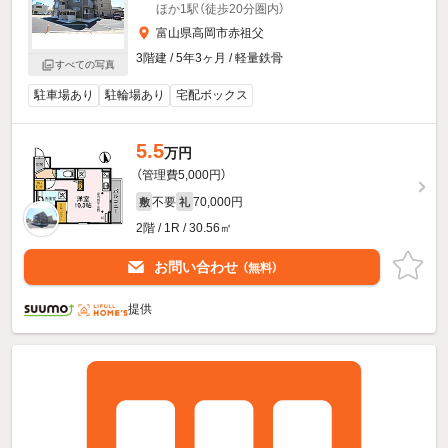
ほか1駅（徒歩20分圏内）
富山県高岡市赤祖父
3階建 / 5年3ヶ月 / 軽量鉄骨
すべての写真
駐車場あり
駐輪場あり
宅配ボックス
5.5
万円
（管理費5,000円）
不要
70,000円
敷
礼
2階 / 1R / 30.56㎡
お問い合わせ
（無料）
提供