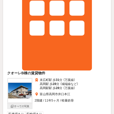
クオーレB棟の賃貸物件
末広町駅 歩
31
分 （万葉線）
高岡駅 歩
28
分 （城端線
など
）
高岡駅駅 歩
28
分 （万葉線）
富山県高岡市井口本江
2階建 / 11年5ヶ月 / 軽量鉄骨
すべての写真
駐車場あり
駐輪場あり