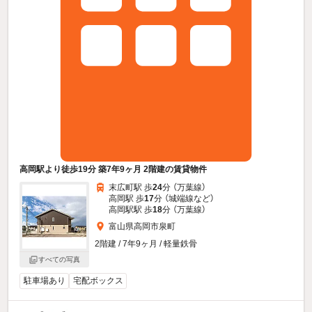
高岡駅より徒歩19分 築7年9ヶ月 2階建の賃貸物件
末広町駅 歩
24
分 （万葉線）
高岡駅 歩
17
分 （城端線
など
）
高岡駅駅 歩
18
分 （万葉線）
富山県高岡市泉町
2階建 / 7年9ヶ月 / 軽量鉄骨
すべての写真
駐車場あり
宅配ボックス