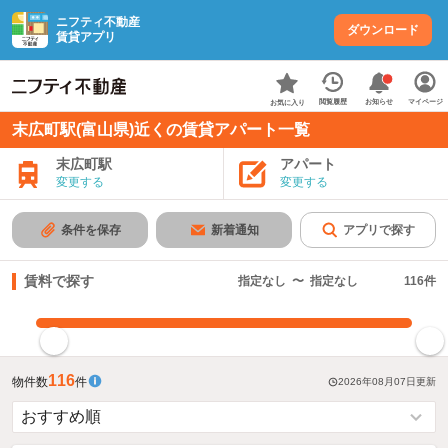
ニフティ不動産
ダウンロード
賃貸アプリ
お知らせ
閲覧履歴
マイページ
お気に入り
末広町駅(富山県)近くの賃貸アパート一覧
末広町駅
アパート
変更する
変更する
条件を保存
新着通知
アプリで探す
賃料で探す
指定なし
〜
指定なし
116
件
指定した賃料で絞り込む
116
物件数
件
2026年08月07日
更新