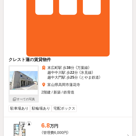
クレスト蓮の賃貸物件
末広町駅 歩
38
分 （万葉線）
越中中川駅 歩
22
分 （氷見線）
越中大門駅 歩
25
分 （とやま鉄道）
富山県高岡市蓮花寺
2階建 / 新築 / 鉄骨造
すべての写真
駐車場あり
駐輪場あり
宅配ボックス
6.8
万円
（管理費6,000円）