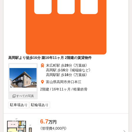
高岡駅より徒歩16分 築16年11ヶ月 2階建の賃貸物件
末広町駅 歩
28
分 （万葉線）
高岡駅 歩
16
分 （城端線
など
）
高岡駅駅 歩
16
分 （万葉線）
富山県高岡市井口本江
2階建 / 16年11ヶ月 / 軽量鉄骨
すべての写真
駐車場あり
駐輪場あり
6.7
万円
（管理費4,000円）