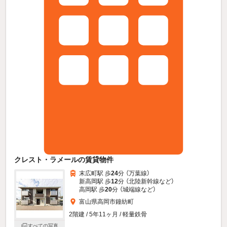
クレスト・ラメールの賃貸物件
末広町駅 歩
24
分 （万葉線）
新高岡駅 歩
12
分 （北陸新幹線
など
）
高岡駅 歩
20
分 （城端線
など
）
富山県高岡市鐘紡町
2階建 / 5年11ヶ月 / 軽量鉄骨
すべての写真