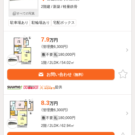
2階建 / 新築 / 軽量鉄骨
すべての写真
駐車場あり
駐輪場あり
宅配ボックス
7.9
万円
（管理費6,300円）
不要
180,000円
敷
礼
1階 / 2LDK / 54.02㎡
お問い合わせ
（無料）
提供
8.3
万円
（管理費6,300円）
不要
180,000円
敷
礼
2階 / 2LDK / 62.94㎡