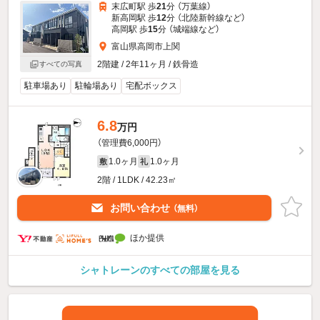
末広町駅 歩
21
分 （万葉線）
新高岡駅 歩
12
分 （北陸新幹線
など
）
高岡駅 歩
15
分 （城端線
など
）
富山県高岡市上関
2階建 / 2年11ヶ月 / 鉄骨造
すべての写真
駐車場あり
駐輪場あり
宅配ボックス
6.8
万円
（管理費6,000円）
1.0ヶ月
1.0ヶ月
敷
礼
2階 / 1LDK / 42.23㎡
お問い合わせ
（無料）
ほか提供
シャトレーンのすべての部屋を見る