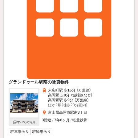
グランドゥール駅南の賃貸物件
末広町駅 歩
16
分 （万葉線）
高岡駅 歩
8
分 （城端線
など
）
高岡駅駅 歩
9
分 （万葉線）
ほか2駅（徒歩20分圏内）
富山県高岡市駅南3丁目
3階建 / 7年6ヶ月 / 軽量鉄骨
すべての写真
駐車場あり
駐輪場あり