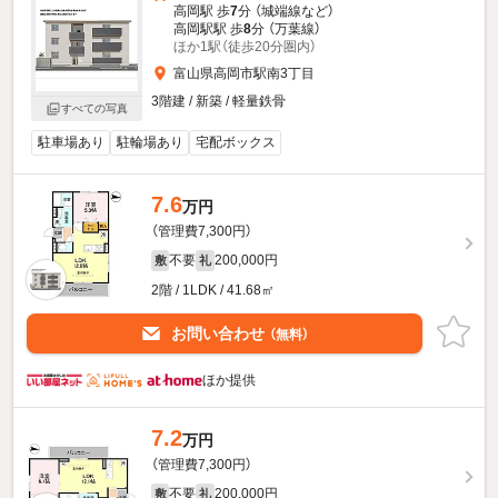
高岡駅 歩
7
分 （城端線
など
）
高岡駅駅 歩
8
分 （万葉線）
ほか1駅（徒歩20分圏内）
富山県高岡市駅南3丁目
3階建 / 新築 / 軽量鉄骨
すべての写真
駐車場あり
駐輪場あり
宅配ボックス
7.6
万円
（管理費7,300円）
不要
200,000円
敷
礼
2階 / 1LDK / 41.68㎡
お問い合わせ
（無料）
ほか提供
7.2
万円
（管理費7,300円）
不要
200,000円
敷
礼