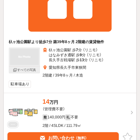
杁ヶ池公園駅より徒歩7分 築39年8ヶ月 2階建の賃貸物件
杁ヶ池公園駅 歩
7
分 （リニモ）
はなみずき通駅 歩
9
分 （リニモ）
長久手古戦場駅 歩
13
分 （リニモ）
愛知県長久手市東狭間
すべての写真
2階建 / 39年8ヶ月 / 木造
駐車場あり
14
万円
（管理費不要）
140,000円
不要
敷
礼
2階 / 4SLDK / 111.79㎡
お問い合わせ
（無料）