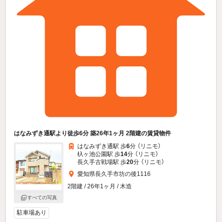
はなみずき通駅より徒歩6分 築26年1ヶ月 2階建の賃貸物件
はなみずき通駅 歩
6
分 （リニモ）
杁ヶ池公園駅 歩
14
分 （リニモ）
長久手古戦場駅 歩
20
分 （リニモ）
愛知県長久手市坊の後1116
2階建 / 26年1ヶ月 / 木造
すべての写真
駐車場あり