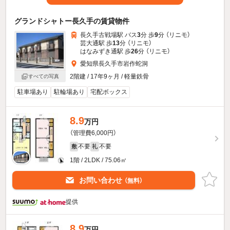
グランドシャトー長久手の賃貸物件
長久手古戦場駅 バス
3
分 歩
9
分 （リニモ）
芸大通駅 歩
13
分 （リニモ）
はなみずき通駅 歩
26
分 （リニモ）
愛知県長久手市岩作蛇洞
2階建 / 17年9ヶ月 / 軽量鉄骨
すべての写真
駐車場あり
駐輪場あり
宅配ボックス
8.9
万円
（管理費6,000円）
不要
不要
敷
礼
1階 / 2LDK / 75.06㎡
お問い合わせ
（無料）
提供
8.9
万円