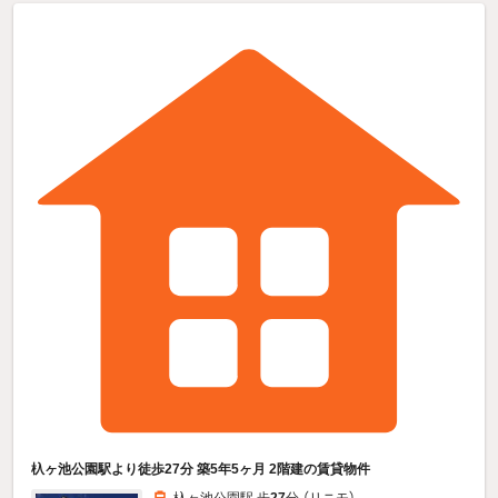
杁ヶ池公園駅より徒歩27分 築5年5ヶ月 2階建の賃貸物件
杁ヶ池公園駅 歩
27
分 （リニモ）