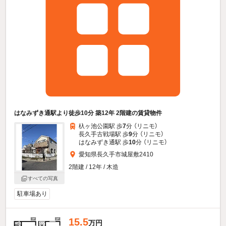
はなみずき通駅より徒歩10分 築12年 2階建の賃貸物件
杁ヶ池公園駅 歩
7
分 （リニモ）
長久手古戦場駅 歩
9
分 （リニモ）
はなみずき通駅 歩
10
分 （リニモ）
愛知県長久手市城屋敷2410
2階建 / 12年 / 木造
すべての写真
駐車場あり
15.5
万円