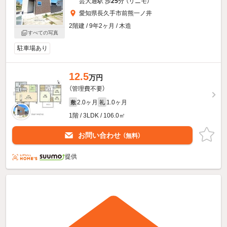
芸大通駅 歩
25
分 （リニモ）
愛知県長久手市前熊一ノ井
2階建 / 9年2ヶ月 / 木造
すべての写真
駐車場あり
12.5
万円
（管理費不要）
2.0ヶ月
1.0ヶ月
敷
礼
1階 / 3LDK / 106.0㎡
お問い合わせ
（無料）
提供