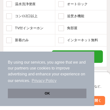
温水洗浄便座
オートロック
コンロ2口以上
追焚き機能
TV付インターホン
角部屋
新着のみ
インターネット無料
該当件数:
物件一覧に反映
44
件
By using our services, you agree that we and
our
partners
use cookies to improve
advertising and enhance your experience on
アプリに切り替えて、サクサクお部屋探し
our services.
Privacy Policy
会員登録なしですぐ使える。マップ検索やお気に入り保存など、
アプリ限定の便利な機能が使えます！
OK
Web版で続行
アプリを開く
市区町村を変更
絞り込み条件を変更