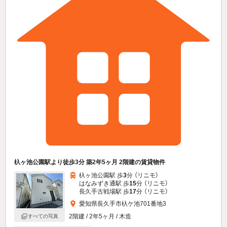
杁ヶ池公園駅より徒歩3分 築2年5ヶ月 2階建の賃貸物件
杁ヶ池公園駅 歩
3
分 （リニモ）
はなみずき通駅 歩
15
分 （リニモ）
長久手古戦場駅 歩
17
分 （リニモ）
愛知県長久手市杁ケ池701番地3
2階建 / 2年5ヶ月 / 木造
すべての写真