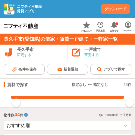
ニフティ不動産
ダウンロード
賃貸アプリ
お知らせ
閲覧履歴
マイページ
お気に入り
長久手市(愛知県)の借家・賃貸一戸建て・一軒家一覧
長久手市
一戸建て
変更する
変更する
条件を保存
新着通知
アプリで探す
賃料で探す
指定なし
〜
指定なし
44
件
指定した賃料で絞り込む
44
物件数
件
2026年08月05日
更新