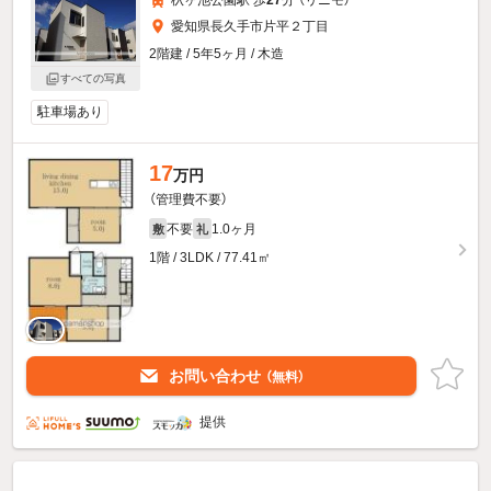
愛知県長久手市片平２丁目
2階建 / 5年5ヶ月 / 木造
すべての写真
駐車場あり
17
万円
（管理費不要）
不要
1.0ヶ月
敷
礼
1階 / 3LDK / 77.41㎡
お問い合わせ
（無料）
提供