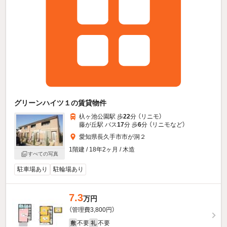
グリーンハイツ１の賃貸物件
杁ヶ池公園駅 歩
22
分 （リニモ）
藤が丘駅 バス
17
分 歩
6
分 （リニモ
など
）
愛知県長久手市市が洞２
1階建 / 18年2ヶ月 / 木造
すべての写真
駐車場あり
駐輪場あり
7.3
万円
（管理費3,800円）
不要
不要
敷
礼