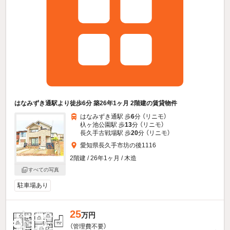
はなみずき通駅より徒歩6分 築26年1ヶ月 2階建の賃貸物件
はなみずき通駅 歩
6
分 （リニモ）
杁ヶ池公園駅 歩
13
分 （リニモ）
長久手古戦場駅 歩
20
分 （リニモ）
愛知県長久手市坊の後1116
2階建 / 26年1ヶ月 / 木造
すべての写真
駐車場あり
25
万円
（管理費不要）