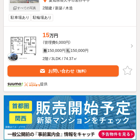
愛知県長久手市岩作平子
2階建 / 新築 / 木造
すべての写真
駐車場あり
駐輪場あり
15
万円
（管理費6,000円）
150,000円
150,000円
敷
礼
2階 / 3LDK / 74.37㎡
お問い合わせ
（無料）
提供