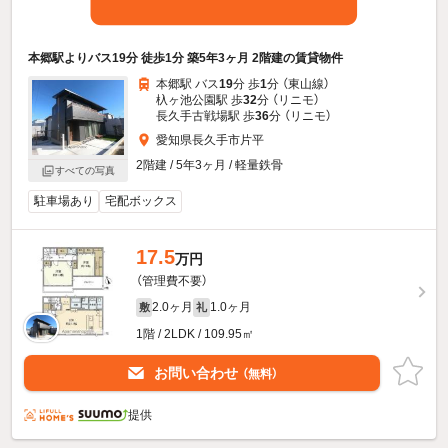
本郷駅よりバス19分 徒歩1分 築5年3ヶ月 2階建の賃貸物件
本郷駅 バス
19
分 歩
1
分 （東山線）
杁ヶ池公園駅 歩
32
分 （リニモ）
長久手古戦場駅 歩
36
分 （リニモ）
愛知県長久手市片平
2階建 / 5年3ヶ月 / 軽量鉄骨
すべての写真
駐車場あり
宅配ボックス
17.5
万円
（管理費不要）
2.0ヶ月
1.0ヶ月
敷
礼
1階 / 2LDK / 109.95㎡
お問い合わせ
（無料）
提供