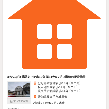
はなみずき通駅より徒歩10分 築11年5ヶ月 2階建の賃貸物件
はなみずき通駅 歩
10
分 （リニモ）
杁ヶ池公園駅 歩
11
分 （リニモ）
長久手古戦場駅 歩
14
分 （リニモ）
愛知県長久手市城屋敷
すべての写真
2階建 / 11年5ヶ月 / 木造