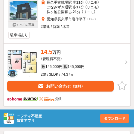
長久手古戦場駅 歩
11
分 （リニモ）
はなみずき通駅 歩
17
分 （リニモ）
杁ヶ池公園駅 歩
21
分 （リニモ）
愛知県長久手市岩作平子112-3
すべての写真
2階建 / 新築 / 木造
駐車場あり
14.5
万円
（管理費不要）
145,000円
145,000円
敷
礼
2階 / 3LDK / 74.37㎡
お問い合わせ
（無料）
提供
ニフティ不動産
ダウンロード
賃貸アプリ