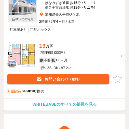
はなみずき通駅 歩
15
分 （リニモ）
長久手古戦場駅 歩
18
分 （リニモ）
愛知県長久手市杁ケ池
すべての写真
2階建 / 2年4ヶ月 / 木造
駐車場あり
宅配ボックス
19
万円
（管理費5,000円）
不要
1.0ヶ月
敷
礼
1階 / 3SLDK / 97.2㎡
お問い合わせ
（無料）
提供
WHITEBASEのすべての部屋を見る