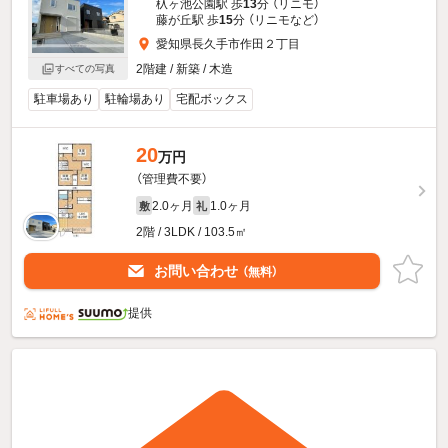
杁ヶ池公園駅 歩
13
分 （リニモ）
藤が丘駅 歩
15
分 （リニモ
など
）
愛知県長久手市作田２丁目
2階建 / 新築 / 木造
すべての写真
駐車場あり
駐輪場あり
宅配ボックス
20
万円
（管理費不要）
2.0ヶ月
1.0ヶ月
敷
礼
2階 / 3LDK / 103.5㎡
お問い合わせ
（無料）
提供