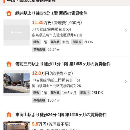
中国・四国の新着物件情報
緑井駅より徒歩5分 1階 新築の賃貸物件
11.35
万円
（管理費1,000円）
JR可部線/緑井駅 徒歩5分
広島県広島市安佐南区緑井4丁目
1階
新築
2LDK
階数
築年数
間取り
66.24㎡
専有面積
備前三門駅より徒歩11分 1階 築1年5ヶ月の賃貸物件
12.8
万円
（管理費不要）
JR吉備線/備前三門駅 徒歩11分
岡山県岡山市北区高柳西町2-26
1階
1年5ヶ月
2SLDK
階数
築年数
間取り
100.4㎡
専有面積
東岡山駅より徒歩24分 1階 築1年5ヶ月の賃貸物件
9.8
万円
（管理費不要）