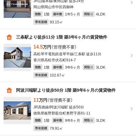
JR山陽本線/東岡山駅 徒歩24分
岡山県岡山市中区四御神
1階
1年5ヶ月
4LDK
階数
築年数
間取り
93.15㎡
専有面積
三条駅より徒歩11分 1階 築3年6ヶ月の賃貸物件
14.5
万円
（管理費不要）
高松琴平電気鉄道琴平線/三条駅 徒歩11分
香川県高松市伏石町914-7
1階
3年6ヶ月
3LDK
階数
築年数
間取り
102.67㎡
専有面積
阿波川端駅より徒歩50分 1階 築9年6ヶ月の賃貸物件
11
万円
（管理費不要）
JR高徳線/阿波川端駅 徒歩50分
徳島県板野郡藍住町奥野字原81-11
1階
9年6ヶ月
3LDK
階数
築年数
間取り
79.91㎡
専有面積