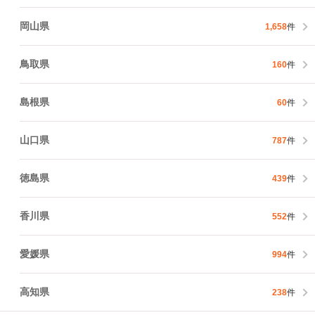
岡山県
1,658
件
鳥取県
160
件
島根県
60
件
山口県
787
件
徳島県
439
件
香川県
552
件
愛媛県
994
件
高知県
238
件