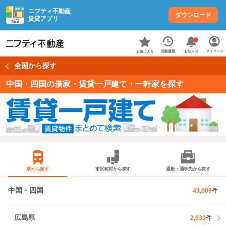
ニフティ不動産
ダウンロード
賃貸アプリ
お知らせ
閲覧履歴
マイページ
お気に入り
全国から探す
中国・四国の借家・賃貸一戸建て・一軒家を探す
駅から探す
市区町村から探す
通勤・通学先から探す
中国・四国
43,009
件
広島県
2,030
件