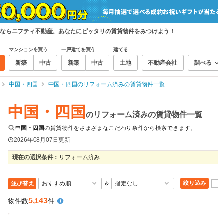
ならニフティ不動産。あなたにピッタリの賃貸物件をみつけよう！
マンションを買う
一戸建てを買う
建てる
新築
中古
新築
中古
土地
不動産会社
調べる
中国・四国
中国・四国のリフォーム済みの賃貸物件一覧
中国・四国
のリフォーム済みの賃貸物件一覧
中国・四国
の賃貸物件をさまざまなこだわり条件から検索できます。
2026年08月07日
更新
現在の選択条件：
リフォーム済み
絞り込み
並び替え
＆
5,143
物件数
件