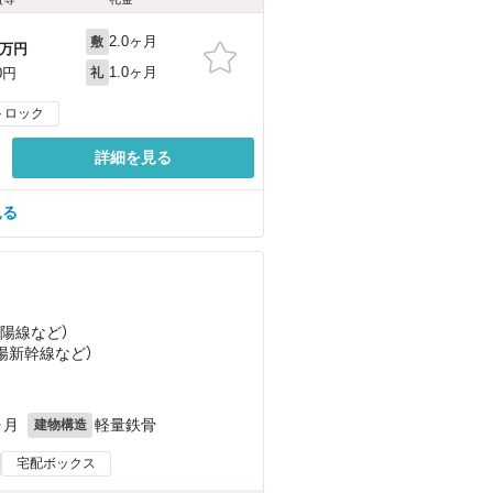
2.0ヶ月
敷
万円
1.0ヶ月
0円
礼
トロック
詳細を見る
見る
山陽線
など
）
山陽新幹線
など
）
目
ヶ月
軽量鉄骨
建物構造
宅配ボックス