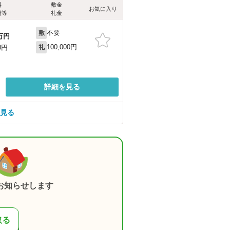
料
敷金
お気に入り
費等
礼金
不要
敷
万円
100,000円
0円
礼
詳細を見る
を見る
お知らせします
取る