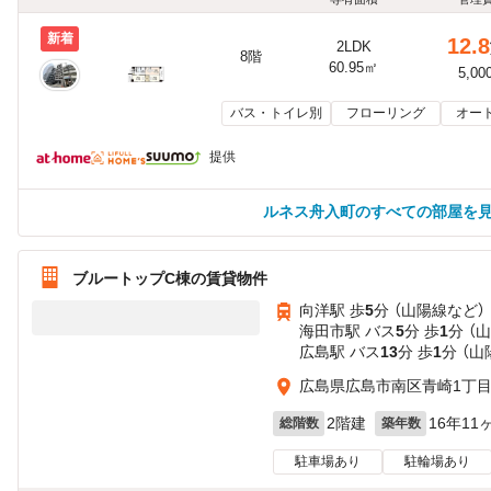
新着
12.8
2LDK
8階
60.95㎡
5,00
バス・トイレ別
フローリング
オー
提供
ルネス舟入町のすべての部屋を
ブルートップC棟の賃貸物件
向洋駅 歩
5
分 （山陽線
など
）
海田市駅 バス
5
分 歩
1
分 （
広島駅 バス
13
分 歩
1
分 （
広島県広島市南区青崎1丁
2階建
16年11
総階数
築年数
駐車場あり
駐輪場あり