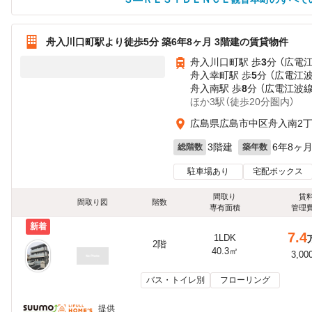
舟入川口町駅より徒歩5分 築6年8ヶ月 3階建の賃貸物件
舟入川口町駅 歩
3
分 （広電
舟入幸町駅 歩
5
分 （広電江
舟入南駅 歩
8
分 （広電江波線
ほか3駅（徒歩20分圏内）
広島県広島市中区舟入南2
3階建
6年8ヶ
総階数
築年数
駐車場あり
宅配ボックス
間取り
賃
間取り図
階数
専有面積
管理
新着
7.4
1LDK
2階
40.3㎡
3,00
バス・トイレ別
フローリング
提供