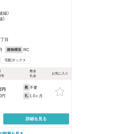
波線）
線）
）
1丁目
月
RC
建物構造
宅配ボックス
料
敷金
お気に入り
費等
礼金
不要
敷
万円
1.0ヶ月
00円
礼
詳細を見る
の部屋を見る