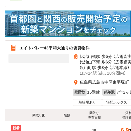
エイトバレー43平和大通りの賃貸物件
比治山橋駅 歩
5
分 （広電皆
比治山下駅 歩
6
分 （広電皆
銀山町駅 歩
8
分 （広電本線）
ほか14駅（徒歩20分圏内）
広島県広島市中区東平塚町
15階建
7年2ヶ
総階数
築年数
駐輪場あり
宅配ボックス
間取り
賃
間取り図
階数
専有面積
管理
新着
6.9
1K