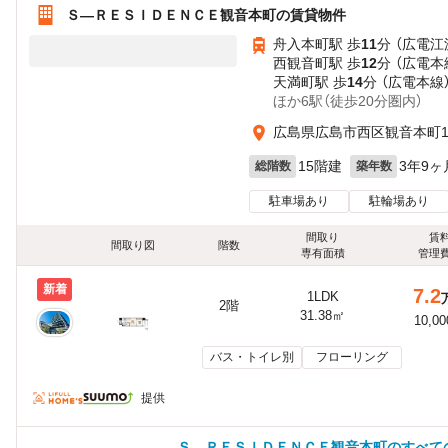
Ｓ—ＲＥＳＩＤＥＮＣＥ観音本町の賃貸物件
舟入本町駅 歩
11
分 （広電江
西観音町駅 歩
12
分 （広電本
天満町駅 歩
14
分 （広電本線
ほか6駅（徒歩20分圏内）
広島県広島市西区観音本町
15階建
3年9ヶ
総階数
築年数
駐車場あり
駐輪場あり
間取り
賃
間取り図
階数
専有面積
管理
新着
7.2
1LDK
2階
31.38㎡
10,0
バス・トイレ別
フローリング
提供
Ｓ—ＲＥＳＩＤＥＮＣＥ観音本町のすべて