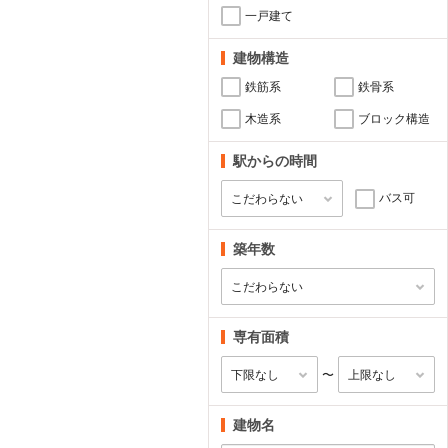
一戸建て
建物構造
鉄筋系
鉄骨系
木造系
ブロック構造
駅からの時間
バス可
築年数
専有面積
〜
建物名