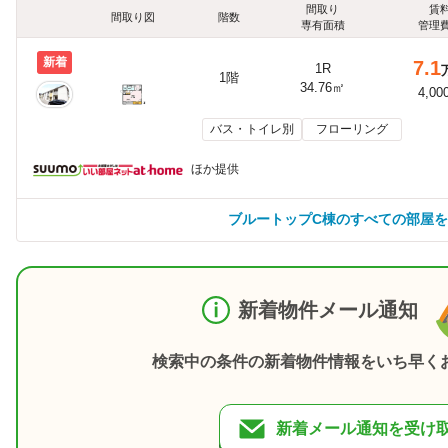
間取り
賃
間取り図
階数
専有面積
管理
新着
7.1
1R
1階
34.76㎡
4,00
バス・トイレ別
フローリング
ほか提供
ブルートップC棟のすべての部屋
新着物件メール通知
検索中の条件の新着物件情報をいち早く
新着メール通知を受け