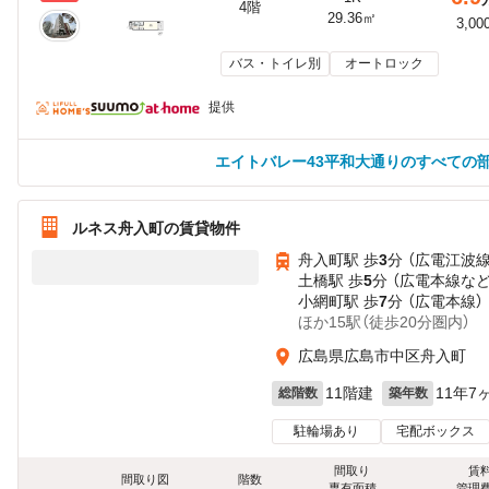
4階
29.36㎡
3,00
バス・トイレ別
オートロック
提供
エイトバレー43平和大通りのすべての
ルネス舟入町の賃貸物件
舟入町駅 歩
3
分 （広電江波線
土橋駅 歩
5
分 （広電本線
な
小網町駅 歩
7
分 （広電本線）
ほか15駅（徒歩20分圏内）
広島県広島市中区舟入町
11階建
11年7
総階数
築年数
駐輪場あり
宅配ボックス
間取り
賃
間取り図
階数
専有面積
管理