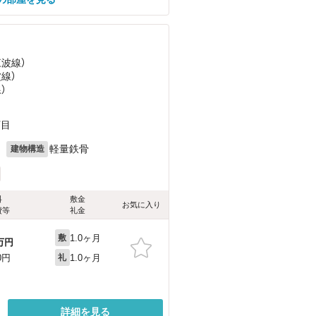
江波線）
波線）
）
丁目
月
軽量鉄骨
建物構造
料
敷金
お気に入り
費等
礼金
1.0ヶ月
敷
万円
1.0ヶ月
0円
礼
詳細を見る