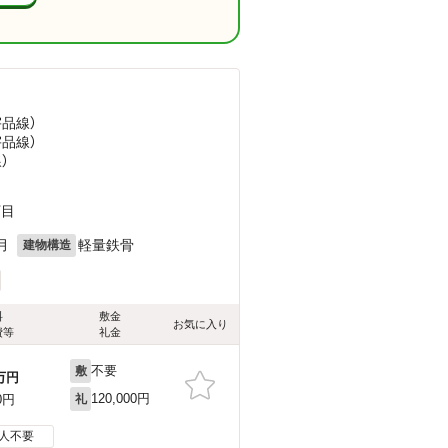
宇品線）
宇品線）
）
丁目
月
軽量鉄骨
建物構造
料
敷金
お気に入り
費等
礼金
不要
敷
万円
120,000円
0円
礼
人不要