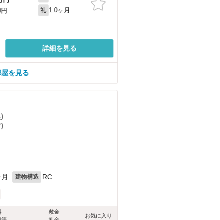
1.0ヶ月
0円
礼
詳細を見る
部屋を見る
）
ど
）
ヶ月
RC
建物構造
料
敷金
お気に入り
費等
礼金