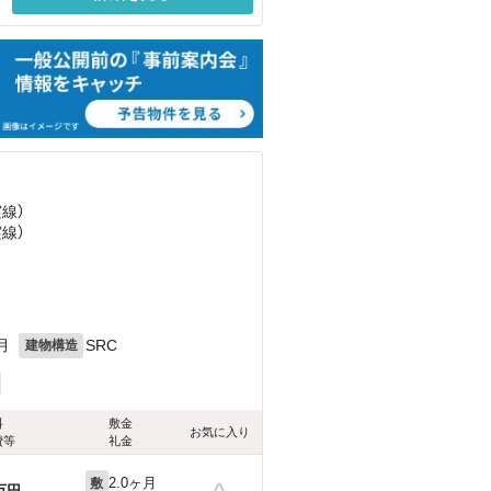
実線）
実線）
月
SRC
建物構造
料
敷金
お気に入り
費等
礼金
2.0ヶ月
敷
万円