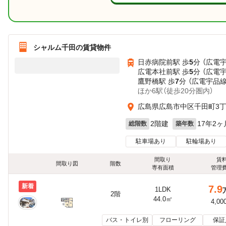
シャルム千田の賃貸物件
日赤病院前駅 歩
5
分 （広電
広電本社前駅 歩
5
分 （広電
鷹野橋駅 歩
7
分 （広電宇品線
ほか6駅（徒歩20分圏内）
広島県広島市中区千田町3
2階建
17年2ヶ
総階数
築年数
駐車場あり
駐輪場あり
間取り
賃
間取り図
階数
専有面積
管理
新着
7.9
1LDK
2階
44.0㎡
4,00
バス・トイレ別
フローリング
保証