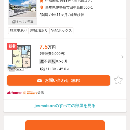
伊勢崎駅 歩
38
分 （両毛線
など
）
群馬県伊勢崎市田中島町500-1
2階建 / 4年11ヶ月 / 軽量鉄骨
すべての写真
駐車場あり
駐輪場あり
宅配ボックス
7.5
新着
万円
（管理費6,000円）
不要
0.5ヶ月
敷
礼
1階 / 1LDK / 45.0㎡
お問い合わせ
（無料）
提供
jesmaisonのすべての部屋を見る