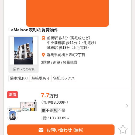
LaMaison表町の賃貸物件
前橋駅 歩
3
分 （両毛線
など
）
中央前橋駅 歩
11
分 （上毛電鉄）
城東駅 歩
17
分 （上毛電鉄）
群馬県前橋市表町2丁目
3階建 / 新築 / 軽量鉄骨
すべての写真
駐車場あり
駐輪場あり
宅配ボックス
7.7
新着
万円
（管理費3,000円）
不要
不要
敷
礼
1階 / 1R / 33.89㎡
お問い合わせ
（無料）