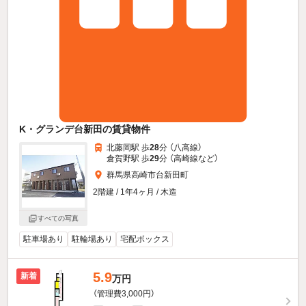
K・グランデ台新田の賃貸物件
北藤岡駅 歩
28
分 （八高線）
倉賀野駅 歩
29
分 （高崎線
など
）
群馬県高崎市台新田町
2階建 / 1年4ヶ月 / 木造
すべての写真
駐車場あり
駐輪場あり
宅配ボックス
5.9
新着
万円
（管理費3,000円）