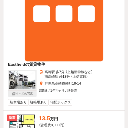
Eastfieldの賃貸物件
高崎駅 歩
7
分 （上越新幹線
など
）
南高崎駅 歩
17
分 （上信電鉄）
群馬県高崎市栄町18-14
3階建 / 1年4ヶ月 / 鉄骨造
すべての写真
駐車場あり
駐輪場あり
宅配ボックス
13.5
新着
万円
（管理費8,000円）