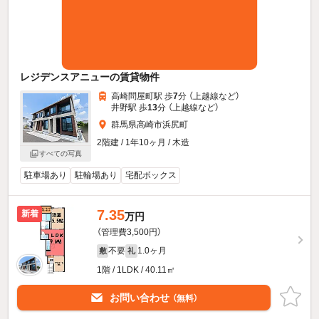
レジデンスアニューの賃貸物件
高崎問屋町駅 歩
7
分 （上越線
など
）
井野駅 歩
13
分 （上越線
など
）
群馬県高崎市浜尻町
2階建 / 1年10ヶ月 / 木造
すべての写真
駐車場あり
駐輪場あり
宅配ボックス
7.35
新着
万円
（管理費3,500円）
不要
1.0ヶ月
敷
礼
1階 / 1LDK / 40.11㎡
お問い合わせ
（無料）