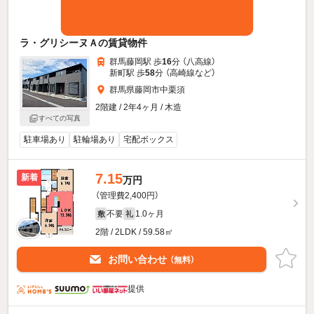
ラ・グリシーヌＡの賃貸物件
群馬藤岡駅 歩
16
分 （八高線）
新町駅 歩
58
分 （高崎線
など
）
群馬県藤岡市中栗須
2階建 / 2年4ヶ月 / 木造
すべての写真
駐車場あり
駐輪場あり
宅配ボックス
7.15
新着
万円
（管理費2,400円）
不要
1.0ヶ月
敷
礼
2階 / 2LDK / 59.58㎡
お問い合わせ
（無料）
提供