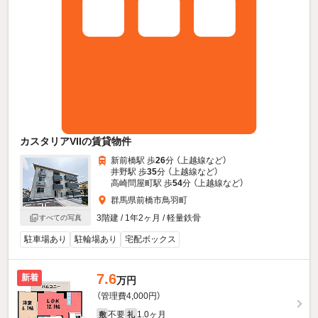
カスタリアVIIの賃貸物件
新前橋駅 歩
26
分 （上越線
など
）
井野駅 歩
35
分 （上越線
など
）
高崎問屋町駅 歩
54
分 （上越線
など
）
群馬県前橋市鳥羽町
3階建 / 1年2ヶ月 / 軽量鉄骨
すべての写真
駐車場あり
駐輪場あり
宅配ボックス
7.6
新着
万円
（管理費4,000円）
不要
1.0ヶ月
敷
礼