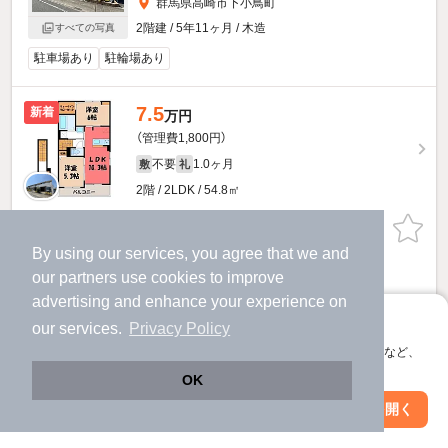
群馬県高崎市下小鳥町
2階建 / 5年11ヶ月 / 木造
すべての写真
駐車場あり
駐輪場あり
7.5
新着
万円
（管理費1,800円）
不要
1.0ヶ月
敷
礼
2階 / 2LDK / 54.8㎡
お問い合わせ
（無料）
By using our services, you agree that we and
ほか提供
our
partners
use cookies to improve
advertising and enhance your experience on
プラシード・Lのすべての部屋を見る
アプリに切り替えて、サクサクお部屋探し
our services.
Privacy Policy
会員登録なしですぐ使える。マップ検索やお気に入り保存など、
アプリ限定の便利な機能が使えます！
OK
Web版で続行
アプリを開く
駅・沿線を変更
絞り込み条件を変更