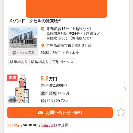
メゾンドエクセルの賃貸物件
井野駅 歩
16
分 （上越線
など
）
高崎問屋町駅 歩
24
分 （上越線
など
）
前橋駅 歩
88
分 （両毛線
など
）
群馬県高崎市東貝沢町3丁目
3階建 / 2年11ヶ月 / 木造
すべての写真
駐車場あり
駐輪場あり
宅配ボックス
5.2
新着
万円
（管理費2,900円）
不要
1.0ヶ月
敷
礼
1階 / 1K / 29.72㎡
お問い合わせ
（無料）
ほか提供