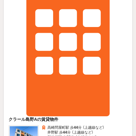
クラール島野Aの賃貸物件
高崎問屋町駅 歩
44
分 （上越線
など
）
井野駅 歩
44
分 （上越線
など
）