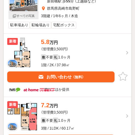
新前橋駅 歩
55
分 （上越線
など
）
群馬県高崎市島野町
3階建 / 1年6ヶ月 / 木造
すべての写真
駐車場あり
駐輪場あり
宅配ボックス
5.8
新着
万円
（管理費3,500円）
不要
1.0ヶ月
敷
礼
1階 / 2K / 37.98㎡
お問い合わせ
（無料）
ほか提供
7.2
新着
万円
（管理費3,500円）
不要
1.0ヶ月
敷
礼
3階 / 1LDK / 60.17㎡