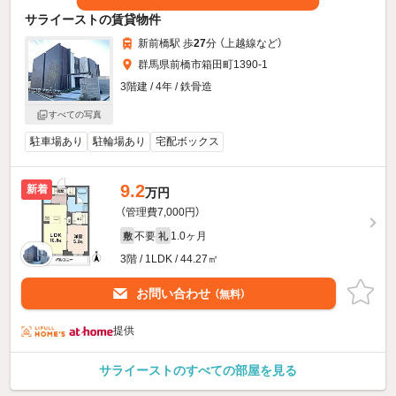
サライーストの賃貸物件
新前橋駅 歩
27
分 （上越線
など
）
群馬県前橋市箱田町1390-1
3階建 / 4年 / 鉄骨造
すべての写真
駐車場あり
駐輪場あり
宅配ボックス
9.2
新着
万円
（管理費7,000円）
不要
1.0ヶ月
敷
礼
3階 / 1LDK / 44.27㎡
お問い合わせ
（無料）
提供
サライーストのすべての部屋を見る