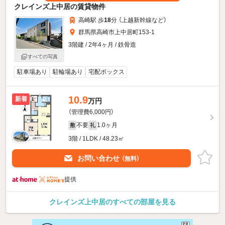
クレインズ上中居の賃貸物件
高崎駅 歩
18
分 （上越新幹線
など
）
群馬県高崎市上中居町153-1
3階建 / 2年4ヶ月 / 鉄骨造
すべての写真
駐車場あり
駐輪場あり
宅配ボックス
10.9
新着
万円
（管理費6,000円）
不要
1.0ヶ月
敷
礼
3階 / 1LDK / 48.23㎡
お問い合わせ
（無料）
提供
クレインズ上中居のすべての部屋を見る