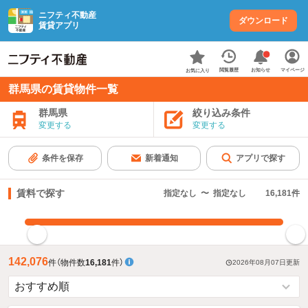
ニフティ不動産
ダウンロード
賃貸アプリ
お知らせ
閲覧履歴
マイページ
お気に入り
群馬県の賃貸物件一覧
群馬県
絞り込み条件
変更する
変更する
条件を保存
新着通知
アプリで探す
賃料で探す
指定なし
〜
指定なし
16,181
件
指定した賃料で絞り込む
142,076
件
（物件数
16,181
件）
2026年08月07日
更新