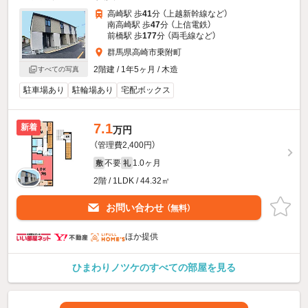
高崎駅 歩
41
分 （上越新幹線
など
）
南高崎駅 歩
47
分 （上信電鉄）
前橋駅 歩
177
分 （両毛線
など
）
群馬県高崎市乗附町
2階建 / 1年5ヶ月 / 木造
すべての写真
駐車場あり
駐輪場あり
宅配ボックス
7.1
新着
万円
（管理費2,400円）
不要
1.0ヶ月
敷
礼
2階 / 1LDK / 44.32㎡
お問い合わせ
（無料）
ほか提供
ひまわりノツケのすべての部屋を見る