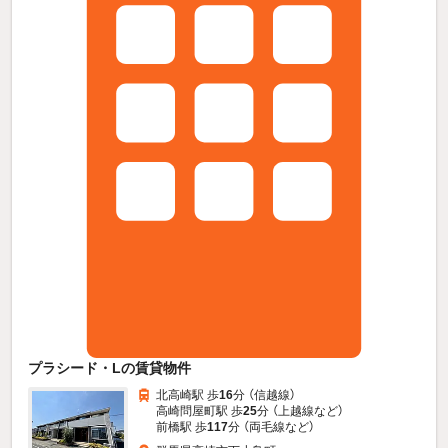
プラシード・Lの賃貸物件
北高崎駅 歩
16
分 （信越線）
高崎問屋町駅 歩
25
分 （上越線
など
）
前橋駅 歩
117
分 （両毛線
など
）