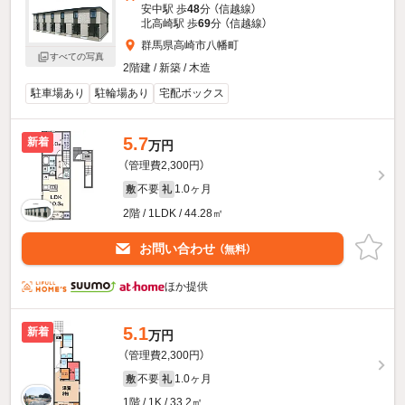
安中駅 歩
48
分 （信越線）
北高崎駅 歩
69
分 （信越線）
群馬県高崎市八幡町
すべての写真
2階建 / 新築 / 木造
駐車場あり
駐輪場あり
宅配ボックス
5.7
新着
万円
（管理費2,300円）
不要
1.0ヶ月
敷
礼
2階 / 1LDK / 44.28㎡
お問い合わせ
（無料）
ほか提供
5.1
新着
万円
（管理費2,300円）
不要
1.0ヶ月
敷
礼
1階 / 1K / 33.2㎡