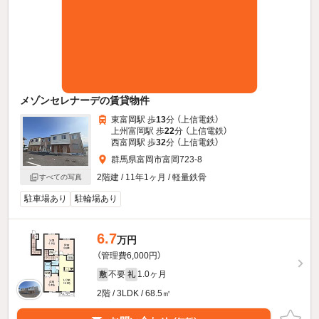
メゾンセレナーデの賃貸物件
東富岡駅 歩
13
分 （上信電鉄）
上州富岡駅 歩
22
分 （上信電鉄）
西富岡駅 歩
32
分 （上信電鉄）
群馬県富岡市富岡723-8
2階建 / 11年1ヶ月 / 軽量鉄骨
すべての写真
駐車場あり
駐輪場あり
6.7
万円
（管理費6,000円）
不要
1.0ヶ月
敷
礼
2階 / 3LDK / 68.5㎡