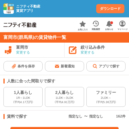
ニフティ不動産
ダウンロード
賃貸アプリ
お知らせ
閲覧履歴
マイページ
お気に入り
富岡市(群馬県)の賃貸物件一覧
富岡市
絞り込み条件
変更する
変更する
条件を保存
新着通知
アプリで探す
人数に合った間取りで探す
1人暮らし
2人暮らし
ファミリー
1R～1LDK
1LDK～3LDK
2LDK～
（平均4.17万円）
（平均4.91万円）
（平均5.36万円）
賃料で探す
指定なし
〜
指定なし
162
件