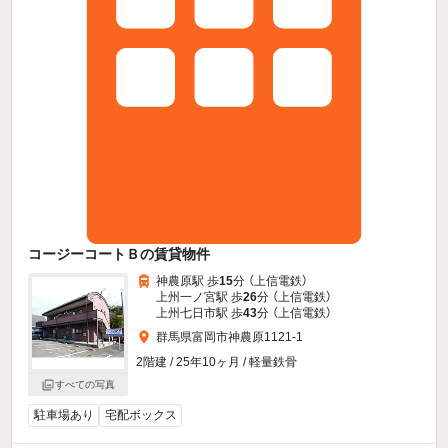
コージーコートＢの賃貸物件
神農原駅 歩
15
分 （上信電鉄）
上州一ノ宮駅 歩
26
分 （上信電鉄）
上州七日市駅 歩
43
分 （上信電鉄）
群馬県富岡市神農原1121-1
2階建 / 25年10ヶ月 / 軽量鉄骨
すべての写真
駐車場あり
宅配ボックス