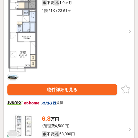
不要
1.0ヶ月
敷
礼
1階 / 1K / 23.61㎡
物件詳細を見る
提供
6.8
万円
（管理費4,500円）
不要
68,000円
敷
礼