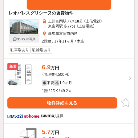
レオパレスグリシーヌの賃貸物件
上州富岡駅 バス
18
分 （上信電鉄）
東富岡駅 歩
27
分 （上信電鉄）
群馬県富岡市内匠
すべての写真
2階建 / 17年11ヶ月 / 木造
駐車場あり
駐輪場あり
6.9
新着
万円
（管理費4,500円）
不要
1.0ヶ月
敷
礼
1階 / 2DK / 49.2㎡
物件詳細を見る
提供
5.7
万円