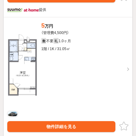
提供
5
万円
（管理費4,500円）
不要
1.0ヶ月
敷
礼
1階 / 1K / 31.05㎡
物件詳細を見る