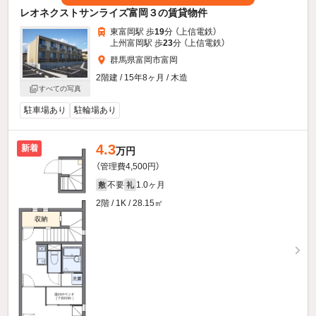
レオネクストサンライズ富岡３の賃貸物件
東富岡駅 歩
19
分 （上信電鉄）
上州富岡駅 歩
23
分 （上信電鉄）
群馬県富岡市富岡
2階建 / 15年8ヶ月 / 木造
すべての写真
駐車場あり
駐輪場あり
4.3
新着
万円
（管理費4,500円）
不要
1.0ヶ月
敷
礼
2階 / 1K / 28.15㎡