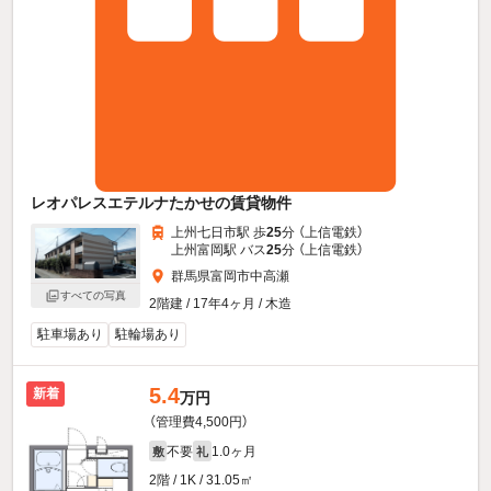
レオパレスエテルナたかせの賃貸物件
上州七日市駅 歩
25
分 （上信電鉄）
上州富岡駅 バス
25
分 （上信電鉄）
群馬県富岡市中高瀬
すべての写真
2階建 / 17年4ヶ月 / 木造
駐車場あり
駐輪場あり
5.4
新着
万円
（管理費4,500円）
不要
1.0ヶ月
敷
礼
2階 / 1K / 31.05㎡