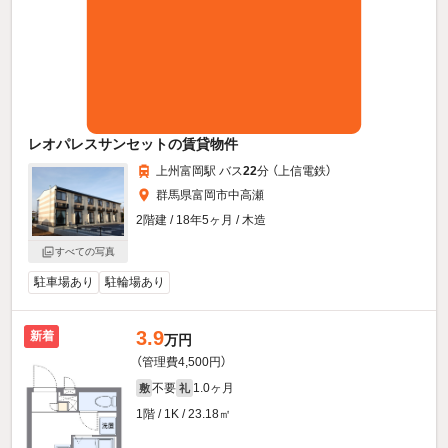
レオパレスサンセットの賃貸物件
上州富岡駅 バス
22
分 （上信電鉄）
群馬県富岡市中高瀬
2階建 / 18年5ヶ月 / 木造
すべての写真
駐車場あり
駐輪場あり
3.9
新着
万円
（管理費4,500円）
不要
1.0ヶ月
敷
礼
1階 / 1K / 23.18㎡