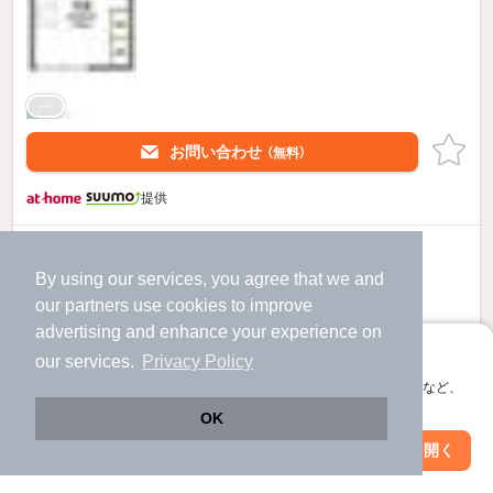
お問い合わせ
（無料）
提供
4
万円
By using our services, you agree that we and
（管理費4,500円）
our
partners
use cookies to improve
不要
1.0ヶ月
敷
礼
advertising and enhance your experience on
2階 / 1K / 23.18㎡
アプリに切り替えて、サクサクお部屋探し
our services.
Privacy Policy
会員登録なしですぐ使える。マップ検索やお気に入り保存など、
アプリ限定の便利な機能が使えます！
OK
Web版で続行
アプリを開く
市区町村を変更
絞り込み条件を変更