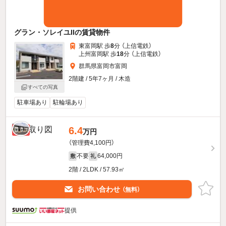
グラン・ソレイユIIの賃貸物件
東富岡駅 歩
8
分 （上信電鉄）
上州富岡駅 歩
18
分 （上信電鉄）
群馬県富岡市富岡
2階建 / 5年7ヶ月 / 木造
すべての写真
駐車場あり
駐輪場あり
6.4
新着
万円
（管理費4,100円）
不要
64,000円
敷
礼
2階 / 2LDK / 57.93㎡
お問い合わせ
（無料）
提供