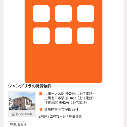
シャングリラの賃貸物件
上州一ノ宮駅 歩
24
分 （上信電鉄）
上州七日市駅 歩
34
分 （上信電鉄）
神農原駅 歩
41
分 （上信電鉄）
群馬県富岡市宇田32-1
すべての写真
2階建 / 20年3ヶ月 / 軽量鉄骨
駐車場あり