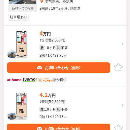
群馬県渋川市渋川
2階建 / 19年2ヶ月 / 鉄骨造
すべての写真
駐車場あり
4
万円
（管理費2,500円）
1.0ヶ月
不要
敷
礼
2階 / 1K / 29.75㎡
お問い合わせ
（無料）
ほか提供
4.1
万円
（管理費2,500円）
1.0ヶ月
不要
敷
礼
2階 / 1K / 29.75㎡
お問い合わせ
（無料）