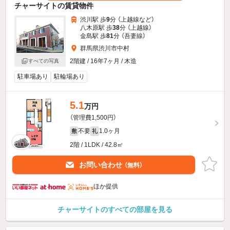
チャーサイトの賃貸物件
渋川駅 歩
9
分 （上越線
など
）
八木原駅 歩
38
分 （上越線）
金島駅 歩
81
分 （吾妻線）
群馬県渋川市中村
2階建 / 16年7ヶ月 / 木造
すべての写真
駐車場あり
駐輪場あり
5.1
万円
（管理費1,500円）
不要
1.0ヶ月
敷
礼
2階 / 1LDK / 42.8㎡
お問い合わせ
（無料）
ほか提供
チャーサイトのすべての部屋を見る