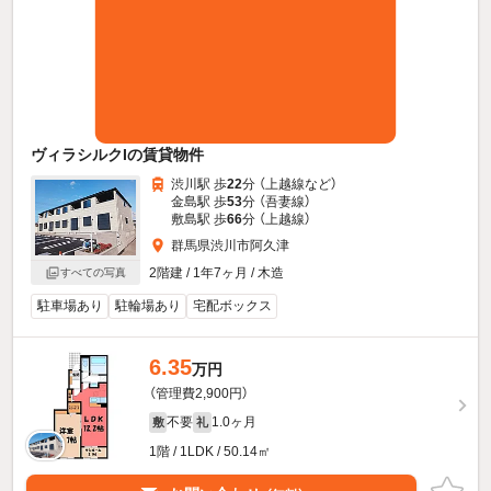
ヴィラシルクIの賃貸物件
渋川駅 歩
22
分 （上越線
など
）
金島駅 歩
53
分 （吾妻線）
敷島駅 歩
66
分 （上越線）
群馬県渋川市阿久津
2階建 / 1年7ヶ月 / 木造
すべての写真
駐車場あり
駐輪場あり
宅配ボックス
6.35
万円
（管理費2,900円）
不要
1.0ヶ月
敷
礼
1階 / 1LDK / 50.14㎡