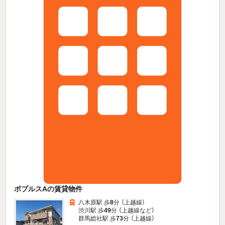
ポプルスAの賃貸物件
八木原駅 歩
8
分 （上越線）
渋川駅 歩
49
分 （上越線
など
）
群馬総社駅 歩
73
分 （上越線）