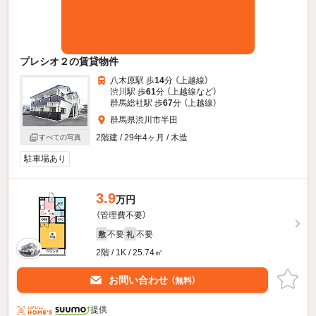
プレシオ２の賃貸物件
八木原駅 歩
14
分 （上越線）
渋川駅 歩
61
分 （上越線
など
）
群馬総社駅 歩
67
分 （上越線）
群馬県渋川市半田
2階建 / 29年4ヶ月 / 木造
すべての写真
駐車場あり
3.9
万円
（管理費不要）
不要
不要
敷
礼
2階 / 1K / 25.74㎡
お問い合わせ
（無料）
提供