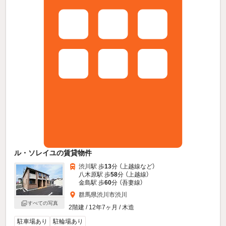
ル・ソレイユの賃貸物件
渋川駅 歩
13
分 （上越線
など
）
八木原駅 歩
58
分 （上越線）
金島駅 歩
60
分 （吾妻線）
群馬県渋川市渋川
すべての写真
2階建 / 12年7ヶ月 / 木造
駐車場あり
駐輪場あり