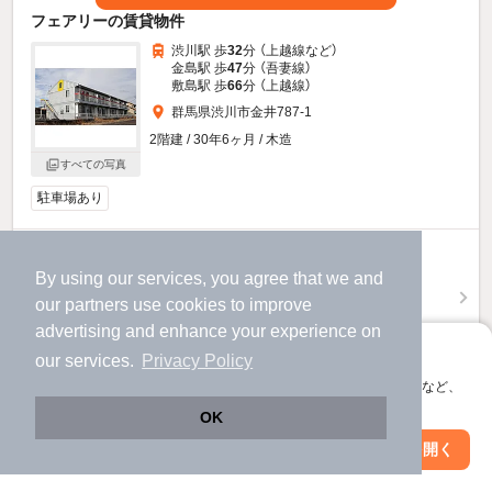
フェアリーの賃貸物件
渋川駅 歩
32
分 （上越線
など
）
金島駅 歩
47
分 （吾妻線）
敷島駅 歩
66
分 （上越線）
群馬県渋川市金井787-1
2階建 / 30年6ヶ月 / 木造
すべての写真
駐車場あり
3.7
万円
By using our services, you agree that we and
（管理費2,000円）
our
partners
use cookies to improve
不要
不要
敷
礼
advertising and enhance your experience on
2階 / 1LDK / 40.0㎡
アプリに切り替えて、サクサクお部屋探し
our services.
Privacy Policy
お問い合わせ
会員登録なしですぐ使える。マップ検索やお気に入り保存など、
（無料）
アプリ限定の便利な機能が使えます！
OK
ほか提供
Web版で続行
アプリを開く
市区町村を変更
絞り込み条件を変更
フェアリーのすべての部屋を見る