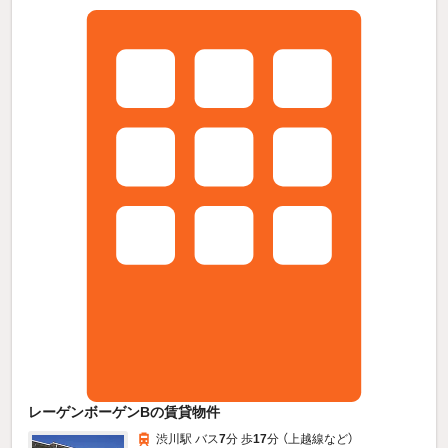
レーゲンボーゲンBの賃貸物件
渋川駅 バス
7
分 歩
17
分 （上越線
など
）