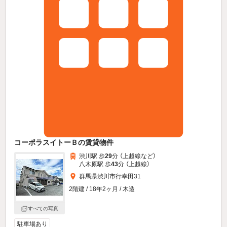
コーポラスイトーＢの賃貸物件
渋川駅 歩
29
分 （上越線
など
）
八木原駅 歩
43
分 （上越線）
群馬県渋川市行幸田31
2階建 / 18年2ヶ月 / 木造
すべての写真
駐車場あり