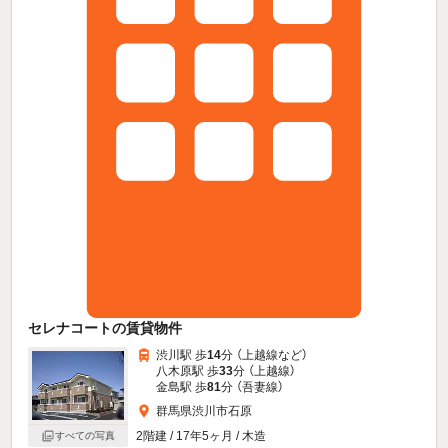
セレナコートの賃貸物件
渋川駅 歩
14
分 （上越線
など
）
八木原駅 歩
33
分 （上越線）
金島駅 歩
81
分 （吾妻線）
群馬県渋川市石原
2階建 / 17年5ヶ月 / 木造
すべての写真