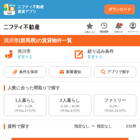
ニフティ不動産
ダウンロード
賃貸アプリ
お知らせ
閲覧履歴
マイページ
お気に入り
渋川市(群馬県)の賃貸物件一覧
渋川市
絞り込み条件
変更する
変更する
条件を保存
新着通知
アプリで探す
人数に合った間取りで探す
1人暮らし
2人暮らし
ファミリー
1R～1LDK
1LDK～3LDK
2LDK～
（平均4.27万円）
（平均4.8万円）
（平均5.34万円）
賃料で探す
指定なし
〜
指定なし
232
件