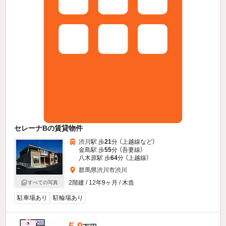
セレーナBの賃貸物件
渋川駅 歩
21
分 （上越線
など
）
金島駅 歩
55
分 （吾妻線）
八木原駅 歩
64
分 （上越線）
群馬県渋川市渋川
2階建 / 12年9ヶ月 / 木造
すべての写真
駐車場あり
駐輪場あり