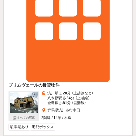
プリムヴェールの賃貸物件
渋川駅 歩
20
分 （上越線
など
）
八木原駅 歩
34
分 （上越線）
金島駅 歩
81
分 （吾妻線）
群馬県渋川市行幸田
2階建 / 14年 / 木造
すべての写真
駐車場あり
宅配ボックス