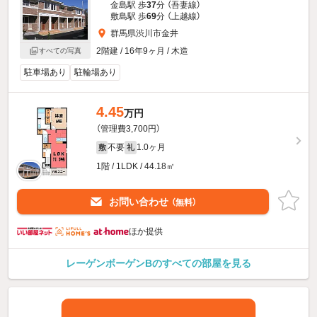
金島駅 歩
37
分 （吾妻線）
敷島駅 歩
69
分 （上越線）
群馬県渋川市金井
2階建 / 16年9ヶ月 / 木造
すべての写真
駐車場あり
駐輪場あり
4.45
万円
（管理費3,700円）
不要
1.0ヶ月
敷
礼
1階 / 1LDK / 44.18㎡
お問い合わせ
（無料）
ほか提供
レーゲンボーゲンBのすべての部屋を見る