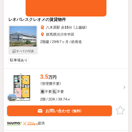
レオパレスクレオメの賃貸物件
八木原駅 歩
15
分 （上越線）
群馬県渋川市半田
2階建 / 29年7ヶ月 / 鉄骨造
すべての写真
駐車場あり
3.5
万円
（管理費不要）
不要
不要
敷
礼
2階 / 2DK / 39.74㎡
お問い合わせ
（無料）
提供