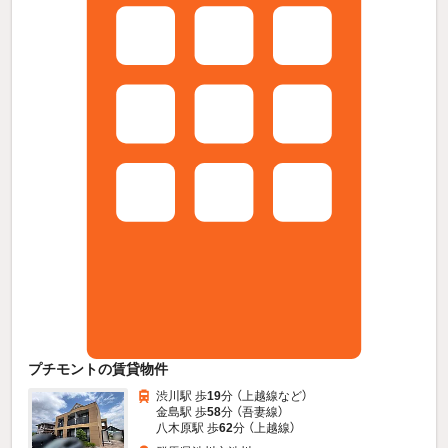
プチモントの賃貸物件
渋川駅 歩
19
分 （上越線
など
）
金島駅 歩
58
分 （吾妻線）
八木原駅 歩
62
分 （上越線）