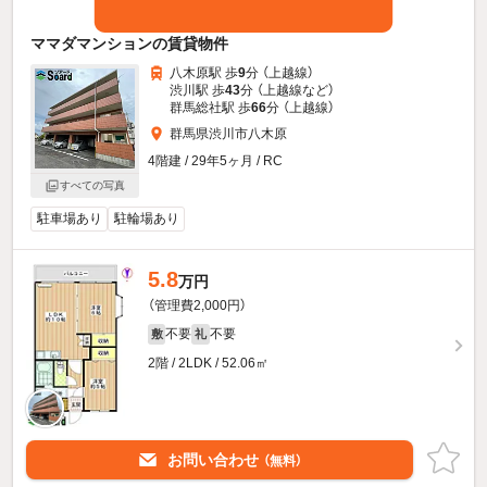
ママダマンションの賃貸物件
八木原駅 歩
9
分 （上越線）
渋川駅 歩
43
分 （上越線
など
）
群馬総社駅 歩
66
分 （上越線）
群馬県渋川市八木原
4階建 / 29年5ヶ月 / RC
すべての写真
駐車場あり
駐輪場あり
5.8
万円
（管理費2,000円）
不要
不要
敷
礼
2階 / 2LDK / 52.06㎡
お問い合わせ
（無料）