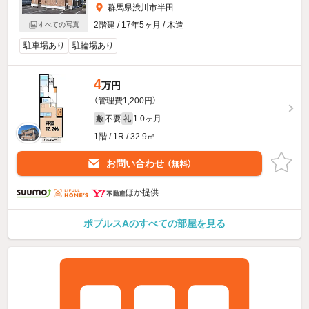
群馬県渋川市半田
2階建 / 17年5ヶ月 / 木造
すべての写真
駐車場あり
駐輪場あり
4
万円
（管理費1,200円）
不要
1.0ヶ月
敷
礼
1階 / 1R / 32.9㎡
お問い合わせ
（無料）
ほか提供
ポプルスAのすべての部屋を見る