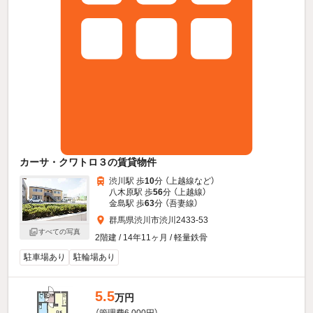
カーサ・クワトロ３の賃貸物件
渋川駅 歩
10
分 （上越線
など
）
八木原駅 歩
56
分 （上越線）
金島駅 歩
63
分 （吾妻線）
群馬県渋川市渋川2433-53
すべての写真
2階建 / 14年11ヶ月 / 軽量鉄骨
駐車場あり
駐輪場あり
5.5
万円