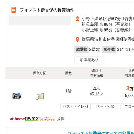
フォレスト伊香保の賃貸物件
小野上温泉駅 歩
67
分 （吾妻
祖母島駅 歩
68
分 （吾妻線）
小野上駅 歩
95
分 （吾妻線）
群馬県渋川市伊香保町伊香
2階建
31年11
総階数
築年数
駐車場あり
間取り
賃
間取り図
階数
専有面積
管理
3
2DK
万
1階
45.13㎡
5,00
バス・トイレ別
ペット相談
フロ
提供
フォレスト伊香保のすべての部屋