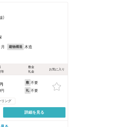
線）
保
ヶ月
木造
建物構造
料
敷金
お気に入り
費等
礼金
不要
敷
円
不要
0円
礼
ーリング
詳細を見る
を見る