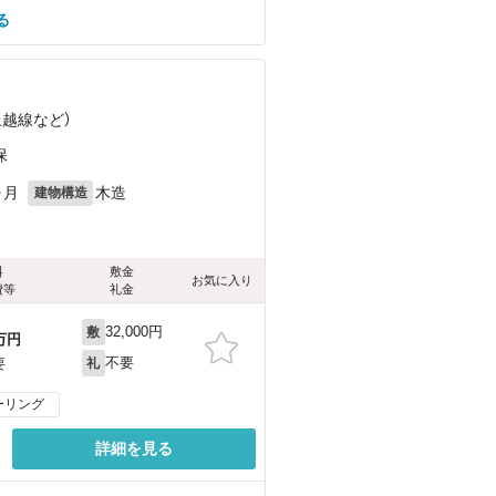
る
上越線
など
）
保
ヶ月
木造
建物構造
料
敷金
お気に入り
費等
礼金
32,000円
敷
万円
不要
要
礼
ーリング
詳細を見る