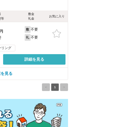
料
敷金
お気に入り
費等
礼金
不要
敷
円
不要
要
礼
ーリング
詳細を見る
屋を見る
<
1
>