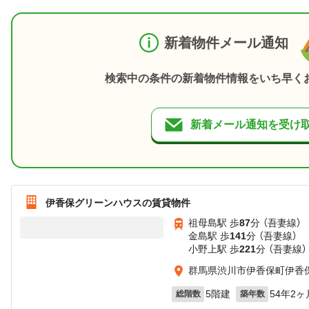
新着物件メール通知
検索中の条件の新着物件情報をいち早く
新着メール通知を受け
伊香保グリーンハウスの賃貸物件
祖母島駅 歩
87
分 （吾妻線）
金島駅 歩
141
分 （吾妻線）
小野上駅 歩
221
分 （吾妻線）
群馬県渋川市伊香保町伊香
5階建
54年2ヶ
総階数
築年数