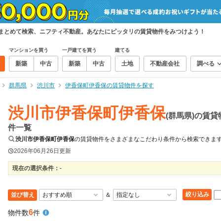
をまとめて検索、ニフティ不動産。あなたにピッタリの賃貸物件をみつけよう！
マンションを買う
一戸建てを買う
建てる
新築
中古
新築
中古
土地
不動産会社
調べる
群馬県
渋川市
伊香保町伊香保の賃貸物件を探す
渋川市伊香保町伊香保
(群馬県)の賃貸
件一覧
渋川市伊香保町伊香保
の賃貸物件をさまざまなこだわり条件から検索できま
2026年06月26日
更新
現在の選択条件：
-
絞り込み
並び替え
＆
6
物件数
件