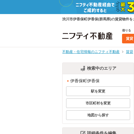
渋川市伊香保町伊香保(群馬県)の賃貸物件
借りる
賃貸
不動産・住宅情報のニフティ不動産
賃貸
検索中のエリア
伊香保町伊香保
駅を変更
市区町村を変更
地図から探す
詳細条件を編集