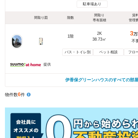
駐車場あり
間取り
賃
間取り図
階数
専有面積
管理
3
2K
万
1階
38.73㎡
不
バス・トイレ別
ペット相談
フロ
提供
伊香保グリーンハウスのすべての部
6
物件数
件