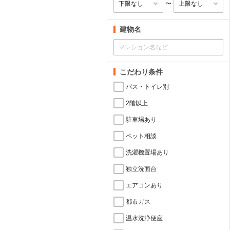
〜
建物名
こだわり条件
バス・トイレ別
2階以上
駐車場あり
ペット相談
洗濯機置場あり
独立洗面台
エアコンあり
都市ガス
温水洗浄便座