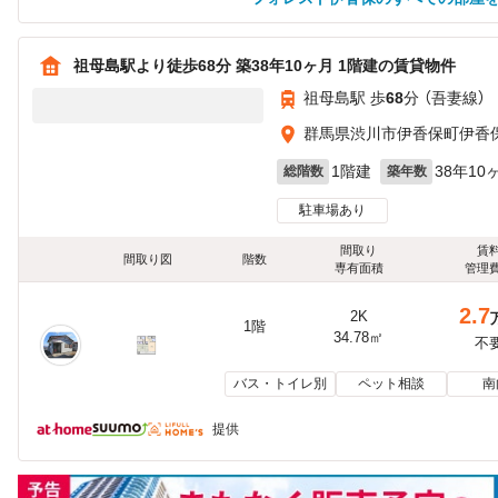
祖母島駅より徒歩68分 築38年10ヶ月 1階建の賃貸物件
祖母島駅 歩
68
分 （吾妻線）
群馬県渋川市伊香保町伊香保4
1階建
38年10
総階数
築年数
駐車場あり
間取り
賃
間取り図
階数
専有面積
管理
2.7
2K
1階
34.78㎡
不
バス・トイレ別
ペット相談
南
提供