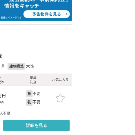
保
ヶ月
木造
建物構造
料
敷金
お気に入り
費等
礼金
不要
敷
万円
不要
0円
礼
人不要
詳細を見る