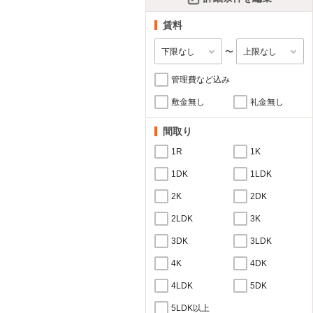
賃料
〜
管理費など込み
敷金無し
礼金無し
間取り
1R
1K
1DK
1LDK
2K
2DK
2LDK
3K
3DK
3LDK
4K
4DK
4LDK
5DK
5LDK以上