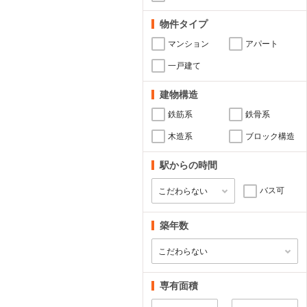
物件タイプ
マンション
アパート
一戸建て
建物構造
鉄筋系
鉄骨系
木造系
ブロック構造
駅からの時間
バス可
築年数
専有面積