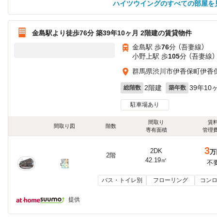
ハイツウイングのすべての部屋を
金島駅より徒歩76分 築39年10ヶ月 2階建の賃貸物件
金島駅 歩
76
分 （吾妻線）
小野上駅 歩
105
分 （吾妻線）
群馬県渋川市伊香保町伊香
2階建
39年10
総階数
築年数
駐車場あり
間取り
賃
間取り図
階数
専有面積
管理
3
2DK
万
2階
42.19㎡
不
バス・トイレ別
フローリング
コンロ
提供