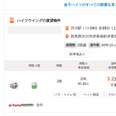
金子ハイツのすべての部屋を見
ハイツウイングの賃貸物件
渋川駅 バス
14
分 歩
15
分 （
群馬県渋川市伊香保町伊香
2階建
40年10
総階数
築年数
駐車場あり
間取り
賃
間取り図
階数
専有面積
管理
3.2
2DK
2階
45.49㎡
不
バス・トイレ別
ペット相談
フロ
提供