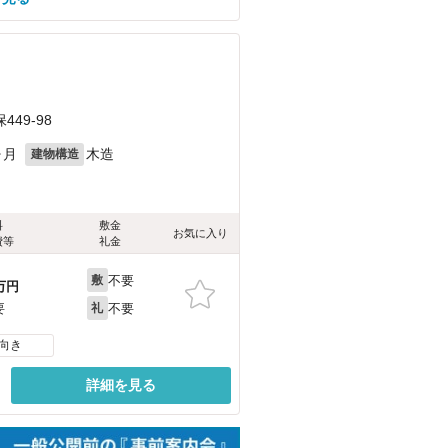
49-98
ヶ月
木造
建物構造
料
敷金
お気に入り
費等
礼金
不要
敷
万円
不要
要
礼
向き
詳細を見る