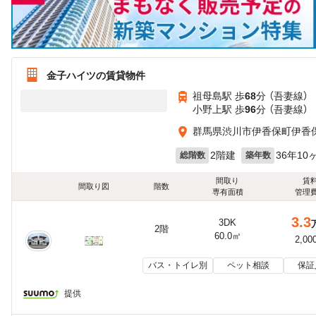
金子ハイツの賃貸物件
祖母島駅 歩
68
分 （吾妻線）
小野上駅 歩
96
分 （吾妻線）
群馬県渋川市伊香保町伊香
2階建
36年10
総階数
築年数
間取り
賃
間取り図
階数
専有面積
管理
3.3
3DK
2階
60.0㎡
2,00
バス・トイレ別
ペット相談
保証
提供