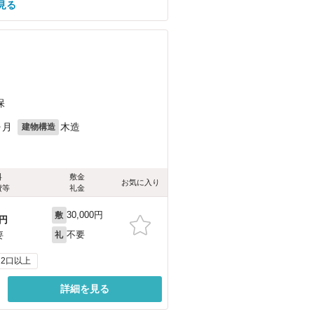
見る
保
ヶ月
木造
建物構造
料
敷金
お気に入り
費等
礼金
30,000円
敷
円
不要
要
礼
2口以上
詳細を見る