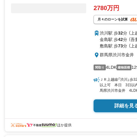
2780万円
月々のローンを試算
渋川駅 歩
32
分 （上
金島駅 歩
42
分 （吾
敷島駅 歩
73
分 （上
群馬県渋川市金井
4LDK
12
間取り
建物面積
ＪＲ上越線「渋川」歩3
以上可 本日 3日以内
馬県渋川市金井 4LDK 
／▼未選択 by SUUM
詳細を見
ほか提供