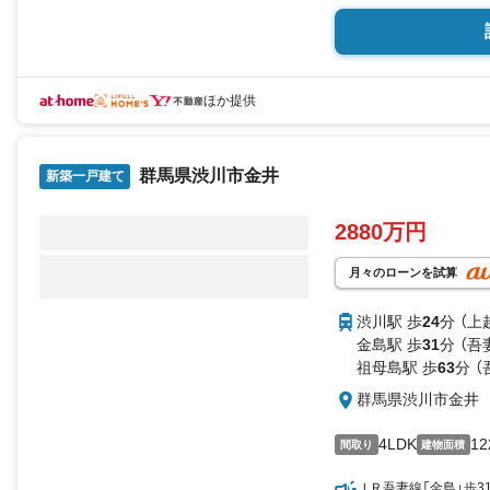
リードネクストでは経
お客様を親身にサポー
ほか提供
*☆*-- 周辺施設 --*
●金島小学校まで約2.1
群馬県渋川市金井
●金島中学校まで約2.1
新築一戸建て
●フレッセイまで約57
●ローソンまで約900m
2880万円
□■□■□■□■□■□■□■□■□
月々のローンを試算
＼リードネクストは物
渋川駅 歩
24
分 （上
金島駅 歩
31
分 （吾
おかげさまで口コミ数
祖母島駅 歩
63
分 （
県内トップクラ
群馬県渋川市金井
新築建売を探すなら『
4LDK
12
間取り
建物面積
□■□■□■□■□■□■□■□■□
ＪＲ吾妻線「金島」歩3
『 この物件、いいな