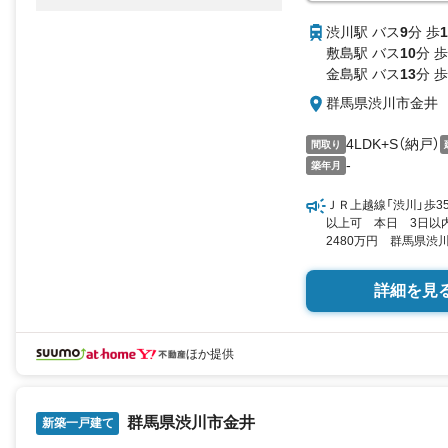
渋川駅 バス
9
分 歩
1
敷島駅 バス
10
分 歩
金島駅 バス
13
分 歩
群馬県渋川市金井
4LDK+S（納戸）
間取り
-
築年月
ＪＲ上越線「渋川」歩3
以上可 本日 3日以
2480万円 群馬県渋川市
（38.82坪）（登記） 向
詳細を見
ほか提供
群馬県渋川市金井
新築一戸建て