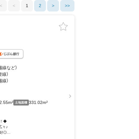
<
<
1
2
>
>>
越線
など
）
妻線）
越線）
2.55m²
331.02m²
土地面積
！◆
広々♪
好◎
＾＾）/