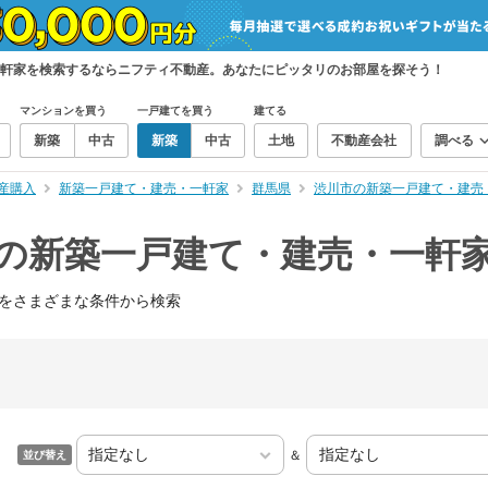
一軒家を検索するならニフティ不動産。あなたにピッタリのお部屋を探そう！
マンションを買う
一戸建てを買う
建てる
新築
中古
新築
中古
土地
不動産会社
調べる
産購入
新築一戸建て・建売・一軒家
群馬県
渋川市の新築一戸建て・建売
）の新築一戸建て・建売・一軒
をさまざまな条件から検索
＆
並び替え