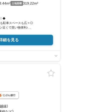
3.44m²
319.22m²
土地面積
！◆
庭も駐車スペースも広々◎
ン近くで買い物便利♪
ニーで雨の日も安心！
詳細を見る
験豊富な女性スタッフが
トします！
☆*
km
km
0m
■□
件数に自信あり/
上越線）
越線
など
）