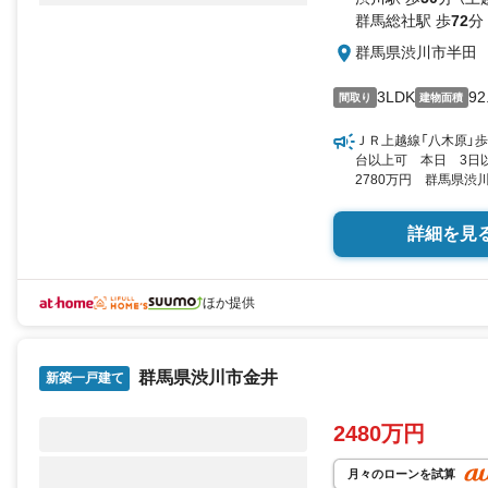
おかげさまで口コミ数
群馬総社駅 歩
72
分
県内トップクラ
群馬県渋川市半田
新築建売を探すなら『
3LDK
92
間取り
建物面積
□■□■□■□■□■□■□■□■□
ＪＲ上越線「八木原」歩
『 この物件、いいな
台以上可 本日 3日
＼お気に入り追加・資
2780万円 群馬県渋川市
（登記） 向き／▼未選択 
詳細を見
ほか提供
群馬県渋川市金井
新築一戸建て
2480万円
月々のローンを試算