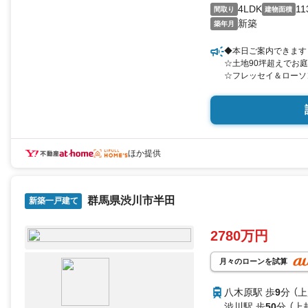
4LDK
11
間取り
建物面積
新築
築年月
◆本日ご案内できます
☆土地90坪超えでお
☆フレッセイ＆ローソ
☆広々インナーバルコ
リードネクストでは経
お客様を親身にサポー
ほか提供
*☆*-- 周辺施設 --*
●金島小学校まで約2.1
群馬県渋川市半田
●金島中学校まで約2.1
新築一戸建て
●フレッセイまで約57
●ローソンまで約900m
2780万円
□■□■□■□■□■□■□■□■□
月々のローンを試算
＼リードネクストは物
八木原駅 歩
9
分 （
渋川駅 歩
50
分 （上