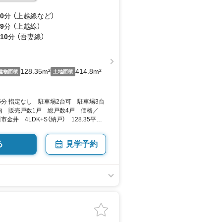
0
分 （上越線
など
）
9
分 （上越線）
10
分 （吾妻線）
128.35m²
414.8m²
建物面積
土地面積
5分 指定なし 駐車場2台可 駐車場3台
内 販売戸数1戸 総戸数4戸 価格／
金井 4LDK+S（納戸） 128.35平米
き／▼未選択 by SUUMO
る
見学予約