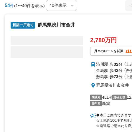
54
<
件
(1〜40件を表示)
群馬県渋川市金井
新築一戸建て
2,780万円
月々のローンを試算
渋川駅 歩
32
分 （上
金島駅 歩
42
分 （吾
敷島駅 歩
73
分 （上
群馬県渋川市金井
4LDK
12
間取り
建物面積
新築
築年月
◆本日ご案内できます
☆土地約100坪で敷地
☆南道路で陽当たり良
☆買い物便利な好立地（