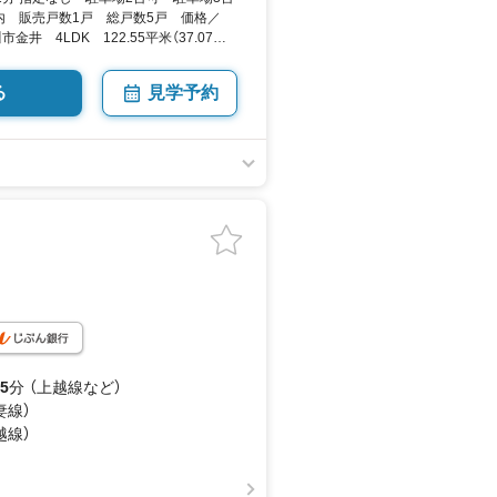
内 販売戸数1戸 総戸数5戸 価格／
料請求をタップ♪/
金井 4LDK 122.55平米（37.07坪）
by SUUMO
る
見学予約
5
分 （上越線
など
）
妻線）
越線）