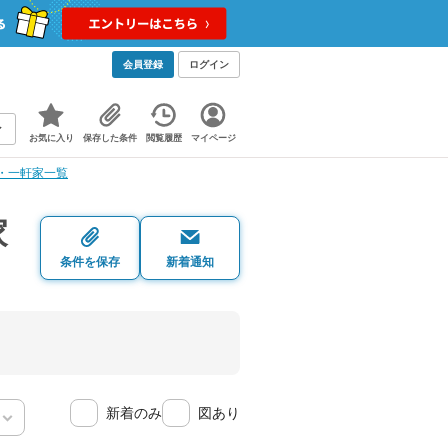
会員登録
ログイン
お気に入り
保存した条件
閲覧履歴
マイページ
・一軒家一覧
家
条件を保存
新着通知
新着のみ
図あり