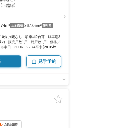
・口コミ評価
 （上越線）
ス♪
リードネクスト』
.74m²
267.05m²
-
土地面積
築年月
■□
10分 指定なし 駐車場2台可 駐車場3
 』と思ったら
以内 販売戸数1戸 総戸数1戸 価格／
料請求をタップ♪/
半田 3LDK 92.74平米（28.05坪）
by SUUMO
る
見学予約