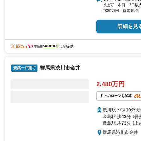
以上可 本日 3日以
＼お気に入り追加・資
2880万円 群馬県渋川市
（登記） 向き／▼未選択 
詳細を見
ほか提供
群馬県渋川市金井
新築一戸建て
2,480万円
月々のローンを試算
渋川駅 バス
10
分 歩
金島駅 歩
42
分 （吾
敷島駅 歩
73
分 （上
群馬県渋川市金井