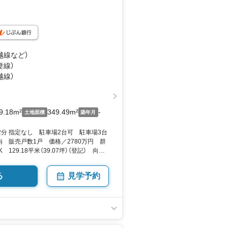
越線
など
）
妻線）
越線）
9.18m²
349.49m²
-
土地面積
築年月
2分 指定なし 駐車場2台可 駐車場3台
 販売戸数1戸 価格／2780万円 群
129.18平米（39.07坪）（登記） 向き
O
る
見学予約