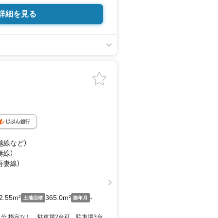
詳細を見る
験豊富な女性スタッフが
トします！
☆*
km
km
0m
■□
件数に自信あり/
越線
など
）
妻線）
・口コミ評価
吾妻線）
ス♪
リードネクスト』
2.55m²
365.0m²
-
土地面積
築年月
■□
1分 指定なし 駐車場2台可 駐車場3台
 』と思ったら