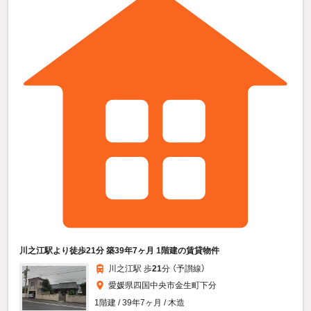
川之江駅より徒歩21分 築39年7ヶ月 1階建の賃貸物件
川之江駅 歩
21
分 （予讃線）
愛媛県四国中央市金生町下分
1階建 / 39年7ヶ月 / 木造