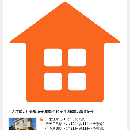
川之江駅より徒歩10分 築52年10ヶ月 2階建の賃貸物件
川之江駅 歩
10
分 （予讃線）
伊予三島駅 バス
12
分 歩
11
分 （予讃線）
伊予寒川駅 バス
21
分 歩
11
分 （予讃線）