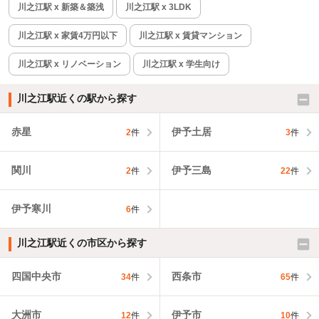
川之江駅 x 新築＆築浅
川之江駅 x 3LDK
川之江駅 x 家賃4万円以下
川之江駅 x 賃貸マンション
川之江駅 x リノベーション
川之江駅 x 学生向け
川之江駅近くの駅から探す
赤星
伊予土居
2
件
3
件
関川
伊予三島
2
件
22
件
伊予寒川
6
件
川之江駅近くの市区から探す
四国中央市
西条市
34
件
65
件
大洲市
伊予市
12
件
10
件