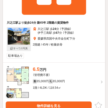
川之江駅より徒歩24分 築45年 2階建の賃貸物件
川之江駅 歩
24
分 （予讃線）
伊予三島駅 歩
67
分 （予讃線）
愛媛県四国中央市金生町下分
2階建 / 45年 / 軽量鉄骨
すべての写真
駐車場あり
6.5
万円
（管理費不要）
65,000円
65,000円
敷
礼
1階 / 4LDK / 118.54㎡
物件詳細を見る