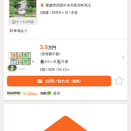
愛媛県四国中央市新宮町馬立
1階建 / 26年5ヶ月 / 木造
すべての写真
駐車場あり
3.5
万円
（管理費不要）
3.0ヶ月
不要
敷
礼
1階 / 3DK / 54.13㎡
お問い合わせ
（無料）
提供