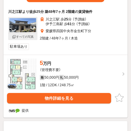
川之江駅より徒歩25分 築48年7ヶ月 2階建の賃貸物件
川之江駅 歩
25
分 （予讃線）
伊予三島駅 歩
61
分 （予讃線）
愛媛県四国中央市金生町下分
すべての写真
2階建 / 48年7ヶ月 / 木造
駐車場あり
5
万円
（管理費不要）
50,000円
50,000円
敷
礼
1階 / 12DK / 248.75㎡
物件詳細を見る
提供