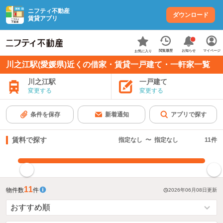
ニフティ不動産
ダウンロード
賃貸アプリ
お知らせ
閲覧履歴
マイページ
お気に入り
川之江駅(愛媛県)近くの借家・賃貸一戸建て・一軒家一覧
川之江駅
一戸建て
変更する
変更する
条件を保存
新着通知
アプリで探す
賃料で探す
指定なし
〜
指定なし
11
件
指定した賃料で絞り込む
11
物件数
件
2026年06月08日
更新