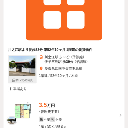
川之江駅より徒歩33分 築52年10ヶ月 1階建の賃貸物件
川之江駅 歩
33
分 （予讃線）
伊予三島駅 歩
39
分 （予讃線）
愛媛県四国中央市妻鳥町
1階建 / 52年10ヶ月 / 木造
すべての写真
駐車場あり
3.5
万円
（管理費不要）
不要
不要
敷
礼
1階 / 3DK / 85.0㎡