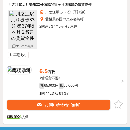
川之江駅より徒歩33分 築37年5ヶ月 2階建の賃貸物件
川之江駅 歩
33
分 （予讃線）
愛媛県四国中央市妻鳥町
2階建 / 37年5ヶ月 / 木造
すべての写真
駐車場あり
6.5
万円
（管理費不要）
65,000円
65,000円
敷
礼
1階 / 4LDK / 89.3㎡
お問い合わせ
（無料）
提供