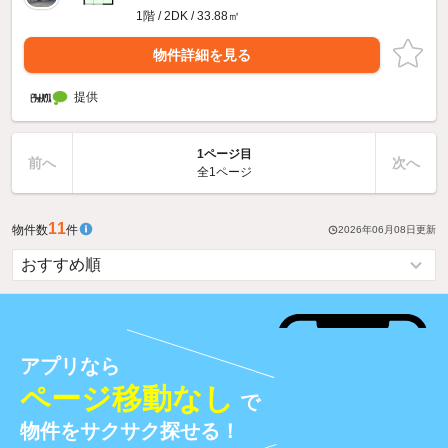
1階 / 2DK / 33.88㎡
物件詳細を見る
提供
1ページ目
前へ
次へ
全1ページ
11
物件数
件
2026年06月08日
更新
アプリなら
ページ移動なし
で
物件をサクサク探せる！