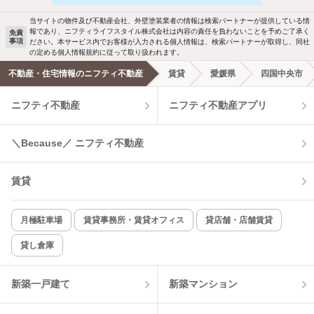
駐車場あり
ペット相談
当サイトの物件及び不動産会社、外壁塗装業者の情報は検索パートナーが提供している情
報であり、ニフティライフスタイル株式会社は内容の責任を負わないことを予めご了承く
免責
事項
ださい。本サービス内でお客様が入力される個人情報は、検索パートナーが取得し、同社
洗濯機置場あり
独立洗面台
の定める個人情報規約に従って取り扱われます。
不動産・住宅情報のニフティ不動産
賃貸
愛媛県
四国中央市
エアコンあり
都市ガス
ニフティ不動産
ニフティ不動産アプリ
温水洗浄便座
オートロック
＼Because／ ニフティ不動産
コンロ2口以上
追焚き機能
賃貸
TV付インターホン
角部屋
新着のみ
インターネット無料
月極駐車場
賃貸事務所・賃貸オフィス
貸店舗・店舗賃貸
貸し倉庫
該当件数:
物件一覧に反映
11
件
新築一戸建て
新築マンション