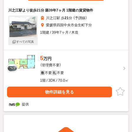
川之江駅より徒歩21分 築39年7ヶ月 1階建の賃貸物件
川之江駅 歩
21
分 （予讃線）
愛媛県四国中央市金生町下分
1階建 / 39年7ヶ月 / 木造
すべての写真
5
万円
（管理費不要）
不要
不要
敷
礼
1階 / 3DK / 70.0㎡
物件詳細を見る
提供