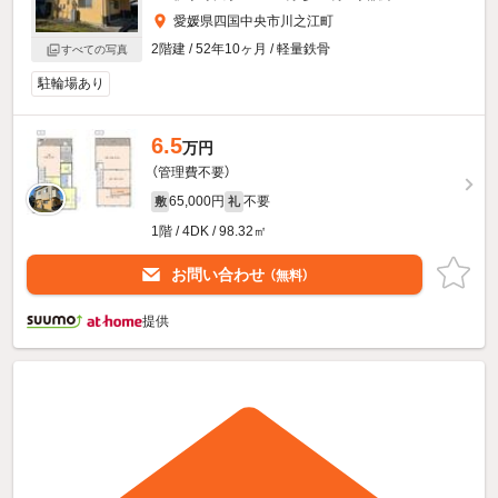
愛媛県四国中央市川之江町
2階建 / 52年10ヶ月 / 軽量鉄骨
すべての写真
駐輪場あり
6.5
万円
（管理費不要）
65,000円
不要
敷
礼
1階 / 4DK / 98.32㎡
お問い合わせ
（無料）
提供