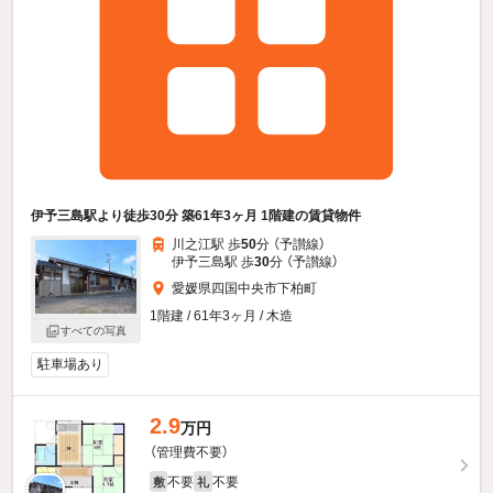
伊予三島駅より徒歩30分 築61年3ヶ月 1階建の賃貸物件
川之江駅 歩
50
分 （予讃線）
伊予三島駅 歩
30
分 （予讃線）
愛媛県四国中央市下柏町
1階建 / 61年3ヶ月 / 木造
すべての写真
駐車場あり
2.9
万円
（管理費不要）
不要
不要
敷
礼