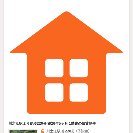
川之江駅より徒歩220分 築26年5ヶ月 1階建の賃貸物件
川之江駅 歩
220
分 （予讃線）