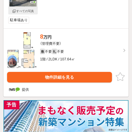
すべての写真
駐車場あり
8
万円
（管理費不要）
不要
不要
敷
礼
1階 / 2LDK / 107.64㎡
物件詳細を見る
提供