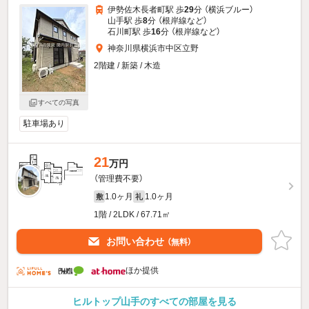
伊勢佐木長者町駅 歩
29
分 （横浜ブルー）
山手駅 歩
8
分 （根岸線
など
）
石川町駅 歩
16
分 （根岸線
など
）
神奈川県横浜市中区立野
2階建 / 新築 / 木造
すべての写真
駐車場あり
21
万円
（管理費不要）
1.0ヶ月
1.0ヶ月
敷
礼
1階 / 2LDK / 67.71㎡
お問い合わせ
（無料）
ほか提供
ヒルトップ山手のすべての部屋を見る