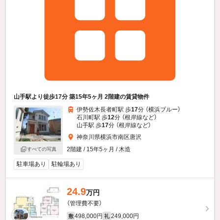
山手駅より徒歩17分 築15年5ヶ月 2階建の賃貸物件
伊勢佐木長者町駅 歩
17
分 （横浜ブルー）
石川町駅 歩
12
分 （根岸線
など
）
山手駅 歩
17
分 （根岸線
など
）
神奈川県横浜市南区唐沢
2階建 / 15年5ヶ月 / 木造
すべての写真
駐車場あり
駐輪場あり
24.9
万円
（管理費不要）
498,000円
249,000円
敷
礼