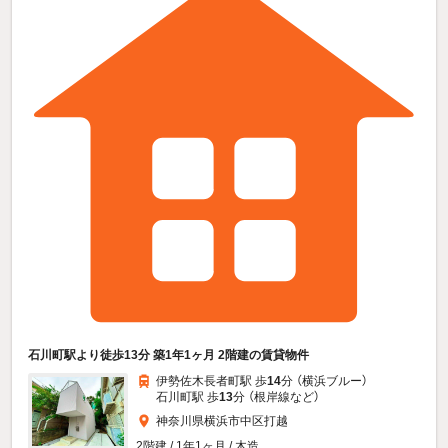
石川町駅より徒歩13分 築1年1ヶ月 2階建の賃貸物件
伊勢佐木長者町駅 歩
14
分 （横浜ブルー）
石川町駅 歩
13
分 （根岸線
など
）
神奈川県横浜市中区打越
2階建 / 1年1ヶ月 / 木造