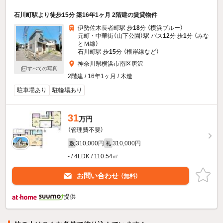
石川町駅より徒歩15分 築16年1ヶ月 2階建の賃貸物件
伊勢佐木長者町駅 歩
18
分 （横浜ブルー）
元町・中華街（山下公園）駅 バス
12
分 歩
1
分 （みな
とＭ線）
石川町駅 歩
15
分 （根岸線
など
）
神奈川県横浜市南区唐沢
すべての写真
2階建 / 16年1ヶ月 / 木造
駐車場あり
駐輪場あり
31
万円
（管理費不要）
310,000円
310,000円
敷
礼
- / 4LDK / 110.54㎡
お問い合わせ
（無料）
提供