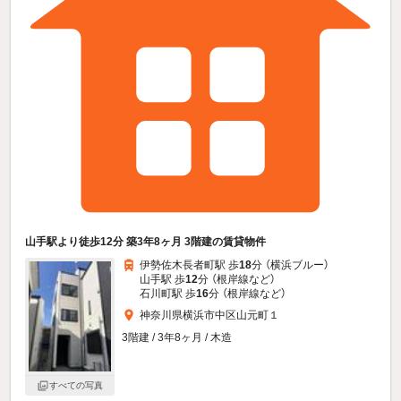
山手駅より徒歩12分 築3年8ヶ月 3階建の賃貸物件
伊勢佐木長者町駅 歩
18
分 （横浜ブルー）
山手駅 歩
12
分 （根岸線
など
）
石川町駅 歩
16
分 （根岸線
など
）
神奈川県横浜市中区山元町１
3階建 / 3年8ヶ月 / 木造
すべての写真