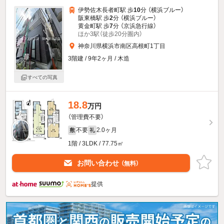
伊勢佐木長者町駅 歩
10
分 （横浜ブルー）
阪東橋駅 歩
2
分 （横浜ブルー）
黄金町駅 歩
7
分 （京浜急行線）
ほか3駅（徒歩20分圏内）
神奈川県横浜市南区高根町1丁目
3階建 / 9年2ヶ月 / 木造
すべての写真
18.8
万円
（管理費不要）
不要
2.0ヶ月
敷
礼
1階 / 3LDK / 77.75㎡
お問い合わせ
（無料）
提供