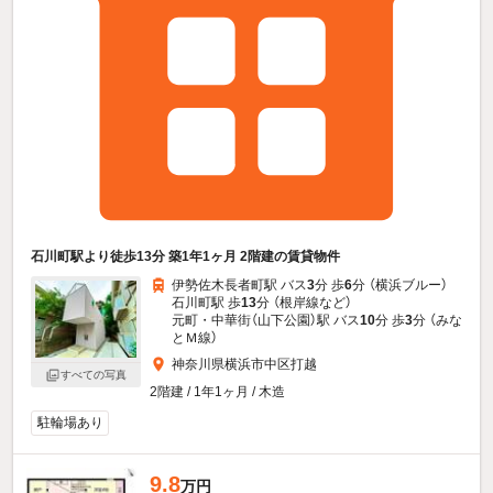
石川町駅より徒歩13分 築1年1ヶ月 2階建の賃貸物件
伊勢佐木長者町駅 バス
3
分 歩
6
分 （横浜ブルー）
石川町駅 歩
13
分 （根岸線
など
）
元町・中華街（山下公園）駅 バス
10
分 歩
3
分 （みな
とＭ線）
神奈川県横浜市中区打越
すべての写真
2階建 / 1年1ヶ月 / 木造
駐輪場あり
9.8
万円