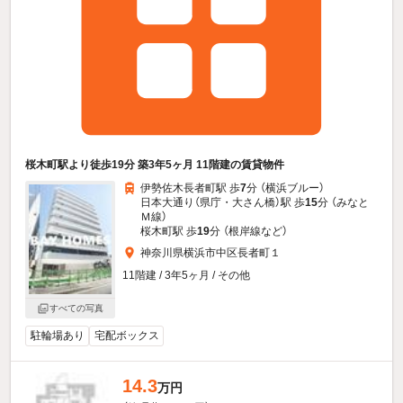
桜木町駅より徒歩19分 築3年5ヶ月 11階建の賃貸物件
伊勢佐木長者町駅 歩
7
分 （横浜ブルー）
日本大通り（県庁・大さん橋）駅 歩
15
分 （みなと
Ｍ線）
桜木町駅 歩
19
分 （根岸線
など
）
神奈川県横浜市中区長者町１
11階建 / 3年5ヶ月 / その他
すべての写真
駐輪場あり
宅配ボックス
14.3
万円