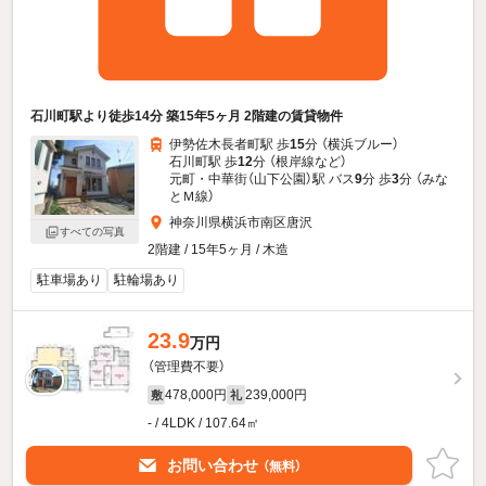
石川町駅より徒歩14分 築15年5ヶ月 2階建の賃貸物件
伊勢佐木長者町駅 歩
15
分 （横浜ブルー）
石川町駅 歩
12
分 （根岸線
など
）
元町・中華街（山下公園）駅 バス
9
分 歩
3
分 （みな
とＭ線）
神奈川県横浜市南区唐沢
すべての写真
2階建 / 15年5ヶ月 / 木造
駐車場あり
駐輪場あり
23.9
万円
（管理費不要）
478,000円
239,000円
敷
礼
- / 4LDK / 107.64㎡
お問い合わせ
（無料）