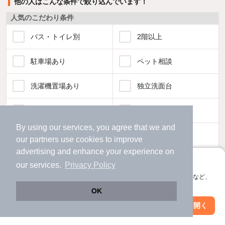
他の人はこんな条件で絞り込んでいます！
人気のこだわり条件
バス・トイレ別
2階以上
駐車場あり
ペット相談
洗濯機置場あり
独立洗面台
エアコンあり
都市ガス
By using our services, you agree that we and
温水洗浄便座
オートロック
our
partners
use cookies to improve
advertising and enhance your experience on
コンロ2口以上
追焚き機能
アプリに切り替えて、サクサクお部屋探し
our services.
Privacy Policy
会員登録なしですぐ使える。マップ検索やお気に入り保存など、
TV付インターホン
角部屋
アプリ限定の便利な機能が使えます！
OK
Web版で続行
アプリを開く
新着のみ
インターネット無料
駅・沿線を変更
絞り込み条件を変更