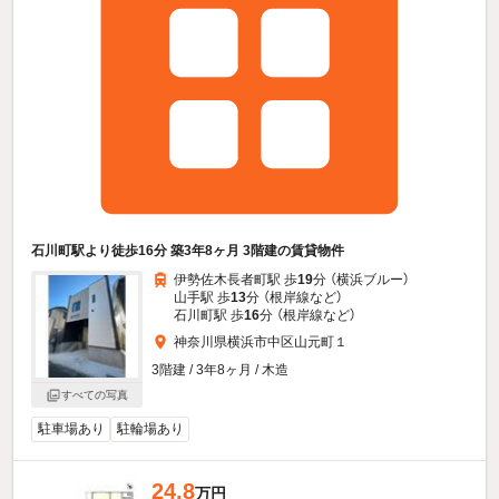
石川町駅より徒歩16分 築3年8ヶ月 3階建の賃貸物件
伊勢佐木長者町駅 歩
19
分 （横浜ブルー）
山手駅 歩
13
分 （根岸線
など
）
石川町駅 歩
16
分 （根岸線
など
）
神奈川県横浜市中区山元町１
3階建 / 3年8ヶ月 / 木造
すべての写真
駐車場あり
駐輪場あり
24.8
万円