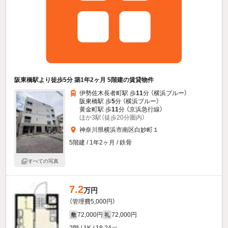
阪東橋駅より徒歩5分 築1年2ヶ月 5階建の賃貸物件
伊勢佐木長者町駅 歩
11
分 （横浜ブルー）
阪東橋駅 歩
5
分 （横浜ブルー）
黄金町駅 歩
11
分 （京浜急行線）
ほか3駅（徒歩20分圏内）
神奈川県横浜市南区白妙町１
5階建 / 1年2ヶ月 / 鉄骨
すべての写真
7.2
万円
（管理費5,000円）
72,000円
72,000円
敷
礼