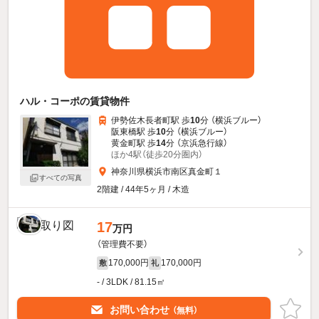
ハル・コーポの賃貸物件
伊勢佐木長者町駅 歩
10
分 （横浜ブルー）
阪東橋駅 歩
10
分 （横浜ブルー）
黄金町駅 歩
14
分 （京浜急行線）
ほか4駅（徒歩20分圏内）
神奈川県横浜市南区真金町１
すべての写真
2階建 / 44年5ヶ月 / 木造
17
万円
（管理費不要）
170,000円
170,000円
敷
礼
- / 3LDK / 81.15㎡
お問い合わせ
（無料）