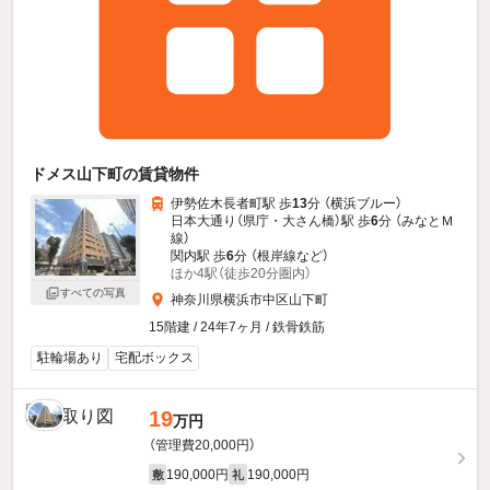
ドメス山下町の賃貸物件
伊勢佐木長者町駅 歩
13
分 （横浜ブルー）
日本大通り（県庁・大さん橋）駅 歩
6
分 （みなとＭ
線）
関内駅 歩
6
分 （根岸線
など
）
ほか4駅（徒歩20分圏内）
すべての写真
神奈川県横浜市中区山下町
15階建 / 24年7ヶ月 / 鉄骨鉄筋
駐輪場あり
宅配ボックス
19
万円
（管理費20,000円）
190,000円
190,000円
敷
礼