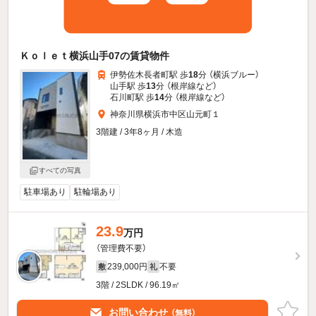
Ｋｏｌｅｔ横浜山手07の賃貸物件
伊勢佐木長者町駅 歩
18
分 （横浜ブルー）
山手駅 歩
13
分 （根岸線
など
）
石川町駅 歩
14
分 （根岸線
など
）
神奈川県横浜市中区山元町１
3階建 / 3年8ヶ月 / 木造
すべての写真
駐車場あり
駐輪場あり
23.9
万円
（管理費不要）
239,000円
不要
敷
礼
3階 / 2SLDK / 96.19㎡
お問い合わせ
（無料）