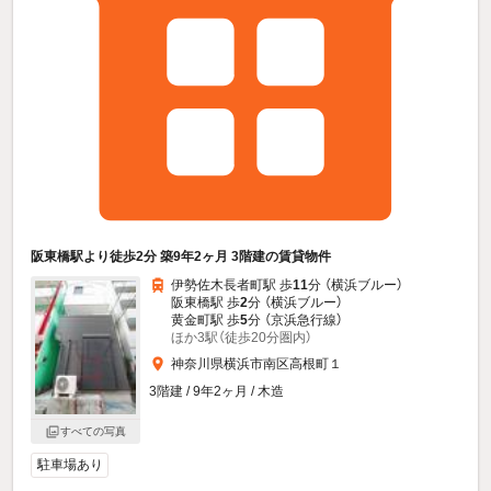
阪東橋駅より徒歩2分 築9年2ヶ月 3階建の賃貸物件
伊勢佐木長者町駅 歩
11
分 （横浜ブルー）
阪東橋駅 歩
2
分 （横浜ブルー）
黄金町駅 歩
5
分 （京浜急行線）
ほか3駅（徒歩20分圏内）
神奈川県横浜市南区高根町１
3階建 / 9年2ヶ月 / 木造
すべての写真
駐車場あり