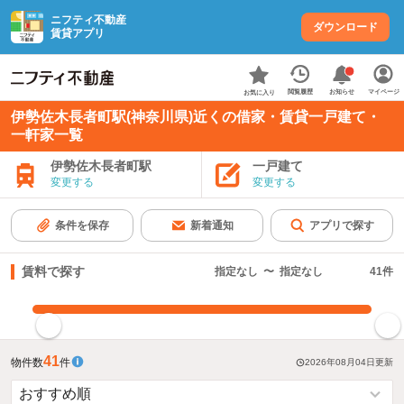
ニフティ不動産
ダウンロード
賃貸アプリ
お知らせ
閲覧履歴
マイページ
お気に入り
伊勢佐木長者町駅(神奈川県)近くの借家・賃貸一戸建て・
一軒家一覧
伊勢佐木長者町駅
一戸建て
変更する
変更する
条件を保存
新着通知
アプリで探す
賃料で探す
指定なし
〜
指定なし
41
件
指定した賃料で絞り込む
41
物件数
件
2026年08月04日
更新