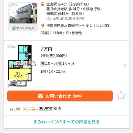
生麦駅 歩
4
分 （京浜急行線）
花月総持寺駅 歩
14
分 （京浜急行線）
国道駅 歩
16
分 （鶴見線）
ほか2駅（徒歩20分圏内）
神奈川県横浜市鶴見区生麦１丁目14-33
すべての写真
3階建 / 11年8ヶ月 / 鉄骨造
7
万円
（管理費2,000円）
1.0ヶ月
1.0ヶ月
敷
礼
1階 / 1K / 22.4㎡
お問い合わせ
（無料）
提供
すみれハイツのすべての部屋を見る