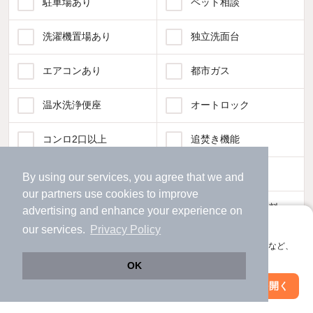
駐車場あり
ペット相談
洗濯機置場あり
独立洗面台
エアコンあり
都市ガス
温水洗浄便座
オートロック
コンロ2口以上
追焚き機能
TV付インターホン
角部屋
By using our services, you agree that we and
our
partners
use cookies to improve
新着のみ
インターネット無料
advertising and enhance your experience on
アプリに切り替えて、サクサクお部屋探し
our services.
Privacy Policy
該当件数:
会員登録なしですぐ使える。マップ検索やお気に入り保存など、
物件一覧に反映
アプリ限定の便利な機能が使えます！
77
件
OK
Web版で続行
アプリを開く
市区町村を変更
絞り込み条件を変更