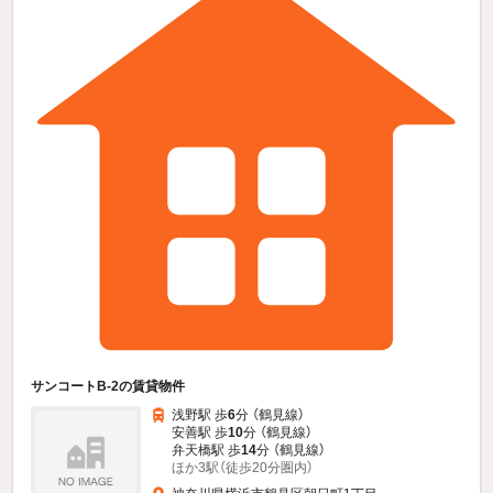
サンコートB-2の賃貸物件
浅野駅 歩
6
分 （鶴見線）
安善駅 歩
10
分 （鶴見線）
弁天橋駅 歩
14
分 （鶴見線）
ほか3駅（徒歩20分圏内）