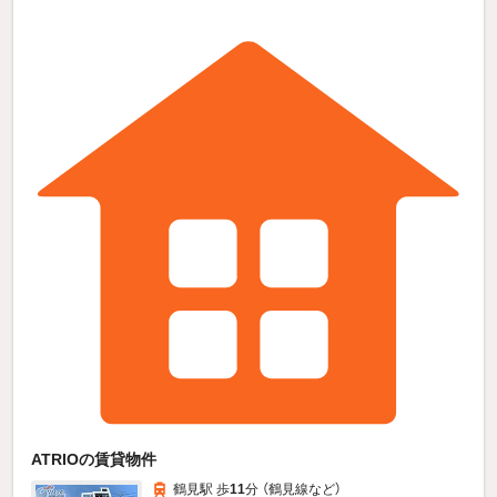
ATRIOの賃貸物件
鶴見駅 歩
11
分 （鶴見線
など
）