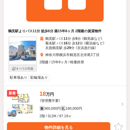
鶴見駅よりバス11分 徒歩6分 築15年8ヶ月 2階建の賃貸物件
鶴見駅 バス
11
分 歩
5
分 （鶴見線
など
）
菊名駅 バス
16
分 歩
12
分 （横浜線
など
）
京急鶴見駅 歩
29
分 （京浜急行線）
神奈川県横浜市鶴見区北寺尾3丁目
2階建 / 15年8ヶ月 / 軽量鉄骨
すべての写真
駐車場あり
駐輪場あり
18
新着
万円
（管理費不要）
360,000円
180,000円
敷
礼
2階 / 3LDK / 97.19㎡
物件詳細を見る