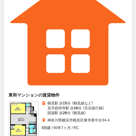
東和マンションの賃貸物件
鶴見駅 歩
15
分 （鶴見線
など
）
花月総持寺駅 歩
16
分 （京浜急行線）
国道駅 歩
26
分 （鶴見線）
神奈川県横浜市鶴見区東寺尾中台34-4
4階建 / 60年7ヶ月 / RC