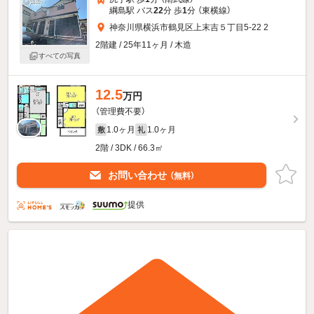
綱島駅 バス
22
分 歩
1
分 （東横線）
神奈川県横浜市鶴見区上末吉５丁目5-22 2
2階建 / 25年11ヶ月 / 木造
すべての写真
12.5
万円
（管理費不要）
1.0ヶ月
1.0ヶ月
敷
礼
2階 / 3DK / 66.3㎡
お問い合わせ
（無料）
提供