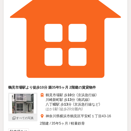
鶴見市場駅より徒歩10分 築35年5ヶ月 2階建の賃貸物件
鶴見市場駅 歩
10
分 （京浜急行線）
川崎新町駅 歩
13
分 （南武線）
八丁畷駅 歩
13
分 （京浜急行線
など
）
ほか1駅（徒歩20分圏内）
神奈川県横浜市鶴見区平安町１丁目43-16
すべての写真
2階建 / 35年5ヶ月 / 軽量鉄骨