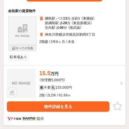
金桂家の賃貸物件
綱島駅 バス
13
分 歩
2
分 （東横線）
新綱島駅 歩
28
分 （東急新横浜）
矢向駅 歩
40
分 （南武線）
神奈川県横浜市鶴見区駒岡4丁目
2階建 / 2年6ヶ月 / 木造
すべての写真
駐車場あり
15.5
万円
（管理費5,000円）
不要
155,000円
敷
礼
2階 / 2LDK / 61.69㎡
物件詳細を見る
提供