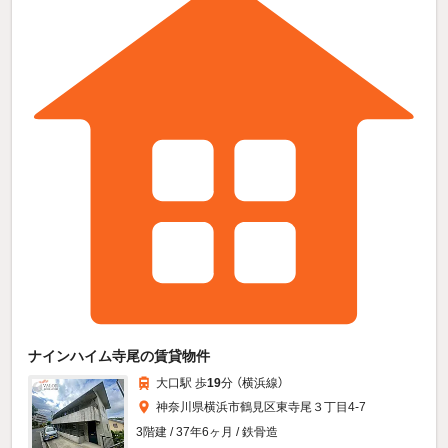
ナインハイム寺尾の賃貸物件
大口駅 歩
19
分 （横浜線）
神奈川県横浜市鶴見区東寺尾３丁目4-7
3階建 / 37年6ヶ月 / 鉄骨造