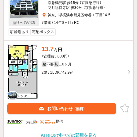
京急鶴見駅 歩
15
分 （京浜急行線）
花月総持寺駅 歩
20
分 （京浜急行線）
神奈川県横浜市鶴見区寺谷１丁目14-5
7階建 / 14年6ヶ月 / RC
すべての写真
駐輪場あり
宅配ボックス
13.7
万円
（管理費5,000円）
不要
1.0ヶ月
敷
礼
2階 / 1LDK / 42.9㎡
お問い合わせ
（無料）
提供
ATRIOのすべての部屋を見る