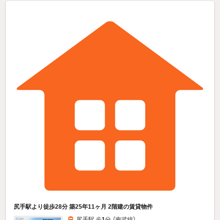
尻手駅より徒歩28分 築25年11ヶ月 2階建の賃貸物件
尻手駅 歩
1
分 （南武線）