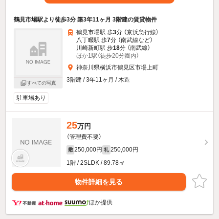
鶴見市場駅より徒歩3分 築3年11ヶ月 3階建の賃貸物件
鶴見市場駅 歩
3
分 （京浜急行線）
八丁畷駅 歩
7
分 （南武線
など
）
川崎新町駅 歩
18
分 （南武線）
ほか1駅（徒歩20分圏内）
神奈川県横浜市鶴見区市場上町
3階建 / 3年11ヶ月 / 木造
すべての写真
駐車場あり
25
万円
（管理費不要）
250,000円
250,000円
敷
礼
1階 / 2SLDK / 89.78㎡
物件詳細を見る
ほか提供