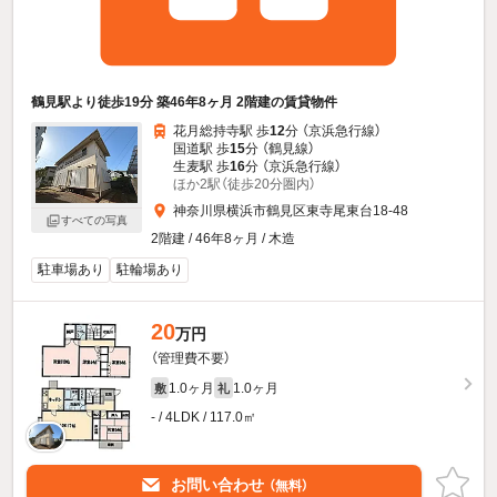
鶴見駅より徒歩19分 築46年8ヶ月 2階建の賃貸物件
花月総持寺駅 歩
12
分 （京浜急行線）
国道駅 歩
15
分 （鶴見線）
生麦駅 歩
16
分 （京浜急行線）
ほか2駅（徒歩20分圏内）
神奈川県横浜市鶴見区東寺尾東台18-48
すべての写真
2階建 / 46年8ヶ月 / 木造
駐車場あり
駐輪場あり
20
万円
（管理費不要）
1.0ヶ月
1.0ヶ月
敷
礼
- / 4LDK / 117.0㎡
お問い合わせ
（無料）