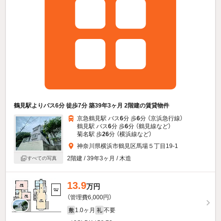
鶴見駅よりバス6分 徒歩7分 築39年3ヶ月 2階建の賃貸物件
京急鶴見駅 バス
6
分 歩
6
分 （京浜急行線）
鶴見駅 バス
6
分 歩
6
分 （鶴見線
など
）
菊名駅 歩
26
分 （横浜線
など
）
神奈川県横浜市鶴見区馬場５丁目19-1
2階建 / 39年3ヶ月 / 木造
すべての写真
13.9
万円
（管理費6,000円）
1.0ヶ月
不要
敷
礼