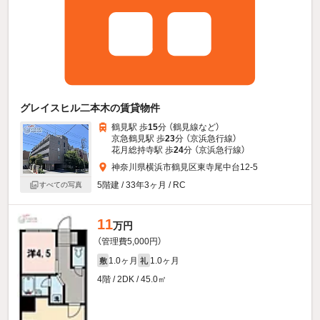
グレイスヒル二本木の賃貸物件
鶴見駅 歩
15
分 （鶴見線
など
）
京急鶴見駅 歩
23
分 （京浜急行線）
花月総持寺駅 歩
24
分 （京浜急行線）
神奈川県横浜市鶴見区東寺尾中台12-5
5階建 / 33年3ヶ月 / RC
すべての写真
11
万円
（管理費5,000円）
1.0ヶ月
1.0ヶ月
敷
礼
4階 / 2DK / 45.0㎡