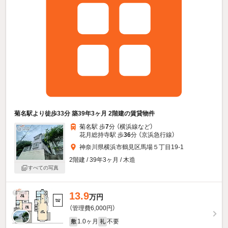
菊名駅より徒歩33分 築39年3ヶ月 2階建の賃貸物件
菊名駅 歩
7
分 （横浜線
など
）
花月総持寺駅 歩
36
分 （京浜急行線）
神奈川県横浜市鶴見区馬場５丁目19-1
2階建 / 39年3ヶ月 / 木造
すべての写真
13.9
万円
（管理費6,000円）
1.0ヶ月
不要
敷
礼