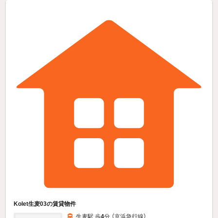
Kolet生麦03の賃貸物件
生麦駅 歩
4
分 （京浜急行線）