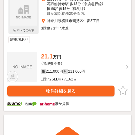
花月総持寺駅 歩
13
分 （京浜急行線）
国道駅 歩
15
分 （鶴見線）
ほか2駅（徒歩20分圏内）
神奈川県横浜市鶴見区生麦3丁目
3階建 / 3年 / 木造
すべての写真
駐車場あり
21.1
万円
（管理費不要）
211,000円
211,000円
敷
礼
1階 / 2SLDK / 71.62㎡
物件詳細を見る
ほか提供