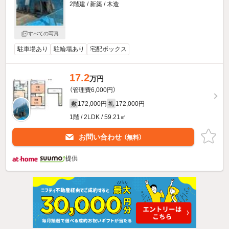
2階建 / 新築 / 木造
すべての写真
駐車場あり
駐輪場あり
宅配ボックス
17.2
万円
（管理費6,000円）
172,000円
172,000円
敷
礼
1階 / 2LDK / 59.21㎡
お問い合わせ
（無料）
提供