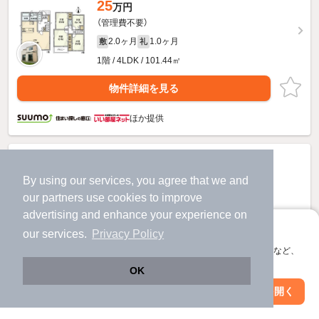
25
万円
（管理費不要）
2.0ヶ月
1.0ヶ月
敷
礼
1階 / 4LDK / 101.44㎡
物件詳細を見る
ほか提供
By using our services, you agree that we and
our
partners
use cookies to improve
advertising and enhance your experience on
アプリに切り替えて、サクサクお部屋探し
our services.
Privacy Policy
会員登録なしですぐ使える。マップ検索やお気に入り保存など、
アプリ限定の便利な機能が使えます！
OK
Web版で続行
アプリを開く
駅・沿線を変更
絞り込み条件を変更