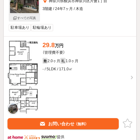
神奈川県横浜市神奈川区片倉1丁目
3階建 / 24年7ヶ月 / 木造
すべての写真
駐車場あり
駐輪場あり
29.8
万円
（管理費不要）
2.0ヶ月
1.0ヶ月
敷
礼
- / 5LDK / 171.0㎡
お問い合わせ
（無料）
提供