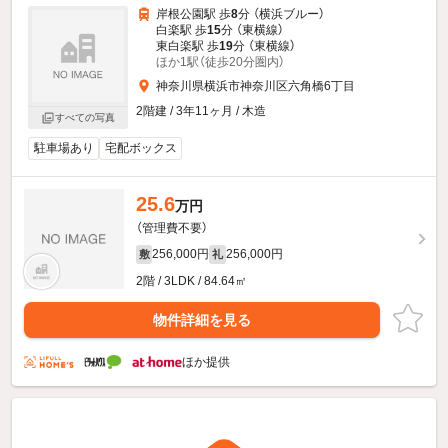
岸根公園駅 歩
8
分 （横浜ブルー）
白楽駅 歩
15
分 （東横線）
東白楽駅 歩
19
分 （東横線）
ほか1駅（徒歩20分圏内）
神奈川県横浜市神奈川区六角橋6丁目
2階建 / 3年11ヶ月 / 木造
すべての写真
駐車場あり
宅配ボックス
25.6
万円
（管理費不要）
256,000円
256,000円
敷
礼
2階 / 3LDK / 84.64㎡
物件詳細を見る
ほか提供