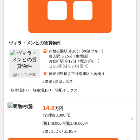
ヴィラ・メンヒの賃貸物件
岸根公園駅 歩
20
分 （横浜ブルー）
白楽駅 歩
15
分 （東横線）
片倉町駅 歩
17
分 （横浜ブルー）
ほか2駅（徒歩20分圏内）
神奈川県横浜市神奈川区六角橋４
すべての写真
2階建 / 新築 / 木造
駐車場あり
駐輪場あり
宅配ボックス
14.8
万円
（管理費8,000円）
148,000円
148,000円
敷
礼
2階 / 2LDK / 51.95㎡