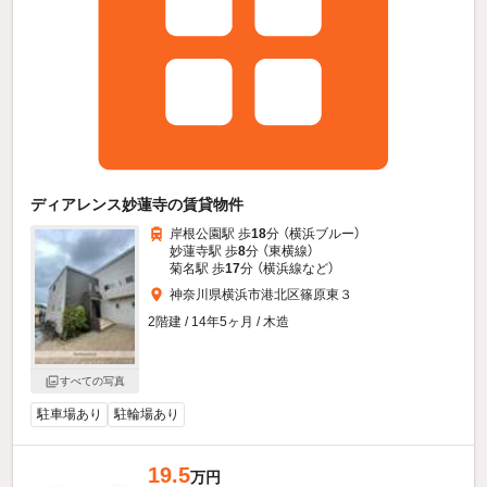
ディアレンス妙蓮寺の賃貸物件
岸根公園駅 歩
18
分 （横浜ブルー）
妙蓮寺駅 歩
8
分 （東横線）
菊名駅 歩
17
分 （横浜線
など
）
神奈川県横浜市港北区篠原東３
2階建 / 14年5ヶ月 / 木造
すべての写真
駐車場あり
駐輪場あり
19.5
万円