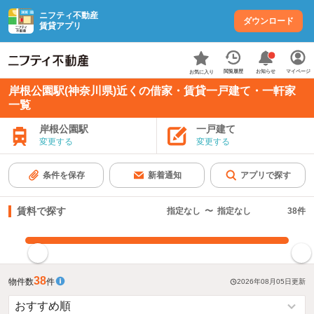
ニフティ不動産
ダウンロード
賃貸アプリ
お知らせ
閲覧履歴
マイページ
お気に入り
岸根公園駅(神奈川県)近くの借家・賃貸一戸建て・一軒家
一覧
岸根公園駅
一戸建て
変更する
変更する
条件を保存
新着通知
アプリで探す
賃料で探す
指定なし
〜
指定なし
38
件
指定した賃料で絞り込む
38
物件数
件
2026年08月05日
更新