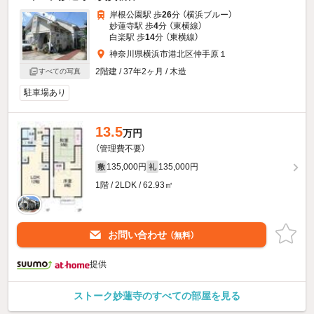
岸根公園駅 歩
26
分 （横浜ブルー）
妙蓮寺駅 歩
4
分 （東横線）
白楽駅 歩
14
分 （東横線）
神奈川県横浜市港北区仲手原１
2階建 / 37年2ヶ月 / 木造
すべての写真
駐車場あり
13.5
万円
（管理費不要）
135,000円
135,000円
敷
礼
1階 / 2LDK / 62.93㎡
お問い合わせ
（無料）
提供
ストーク妙蓮寺のすべての部屋を見る