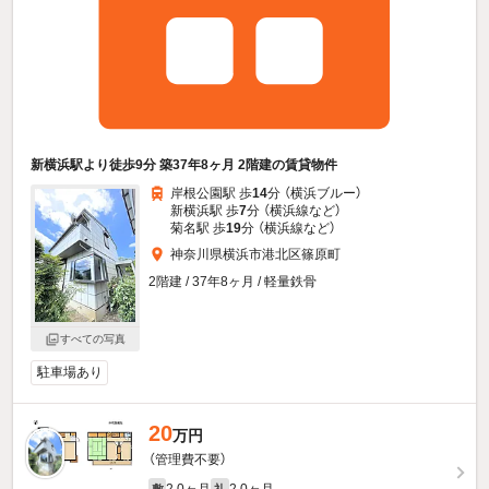
新横浜駅より徒歩9分 築37年8ヶ月 2階建の賃貸物件
岸根公園駅 歩
14
分 （横浜ブルー）
新横浜駅 歩
7
分 （横浜線
など
）
菊名駅 歩
19
分 （横浜線
など
）
神奈川県横浜市港北区篠原町
2階建 / 37年8ヶ月 / 軽量鉄骨
すべての写真
駐車場あり
20
万円
（管理費不要）
2.0ヶ月
2.0ヶ月
敷
礼