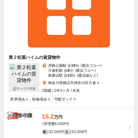
第２松葉ハイムの賃貸物件
岸根公園駅 歩
19
分 （横浜ブルー）
片倉町駅 歩
8
分 （横浜ブルー）
新横浜駅 歩
33
分 （横浜線
など
）
神奈川県横浜市神奈川区片倉４
すべての写真
2階建 / 2年3ヶ月 / 木造
駐車場あり
駐輪場あり
宅配ボックス
15.2
新着
万円
（管理費6,000円）
152,000円
152,000円
敷
礼