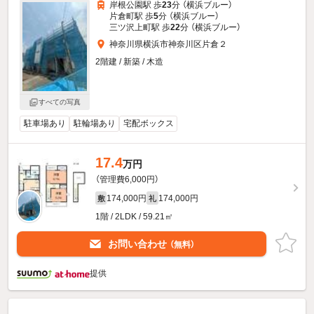
岸根公園駅 歩
23
分 （横浜ブルー）
片倉町駅 歩
5
分 （横浜ブルー）
三ツ沢上町駅 歩
22
分 （横浜ブルー）
神奈川県横浜市神奈川区片倉２
2階建 / 新築 / 木造
すべての写真
駐車場あり
駐輪場あり
宅配ボックス
17.4
万円
（管理費6,000円）
174,000円
174,000円
敷
礼
1階 / 2LDK / 59.21㎡
お問い合わせ
（無料）
提供