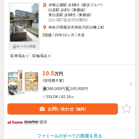
岸根公園駅 歩
19
分 （横浜ブルー）
白楽駅 歩
2
分 （東横線）
東白楽駅 歩
10
分 （東横線）
ほか2駅（徒歩20分圏内）
神奈川県横浜市神奈川区白幡上町
2階建 / 20年10ヶ月 / 木造
すべての写真
駐車場あり
駐輪場あり
19.5
万円
（管理費不要）
390,000円
195,000円
敷
礼
- / 3SLDK / 82.18㎡
お問い合わせ
（無料）
提供
ファミールのすべての部屋を見る