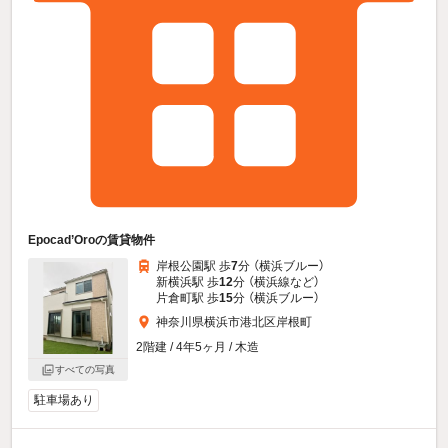
Epocad’Oroの賃貸物件
岸根公園駅 歩
7
分 （横浜ブルー）
新横浜駅 歩
12
分 （横浜線
など
）
片倉町駅 歩
15
分 （横浜ブルー）
神奈川県横浜市港北区岸根町
2階建 / 4年5ヶ月 / 木造
すべての写真
駐車場あり