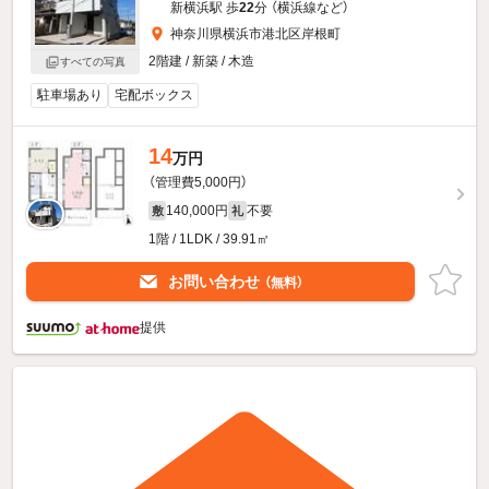
新横浜駅 歩
22
分 （横浜線
など
）
神奈川県横浜市港北区岸根町
2階建 / 新築 / 木造
すべての写真
駐車場あり
宅配ボックス
14
万円
（管理費5,000円）
140,000円
不要
敷
礼
1階 / 1LDK / 39.91㎡
お問い合わせ
（無料）
提供