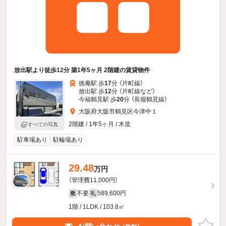
放出駅より徒歩12分 築1年5ヶ月 2階建の賃貸物件
徳庵駅 歩
17
分 （片町線）
放出駅 歩
12
分 （片町線
など
）
今福鶴見駅 歩
20
分 （長堀鶴見線）
大阪府大阪市鶴見区今津中１
2階建 / 1年5ヶ月 / 木造
すべての写真
駐車場あり
駐輪場あり
29.48
万円
（管理費11,000円）
不要
589,600円
敷
礼
1階 / 1LDK / 103.8㎡