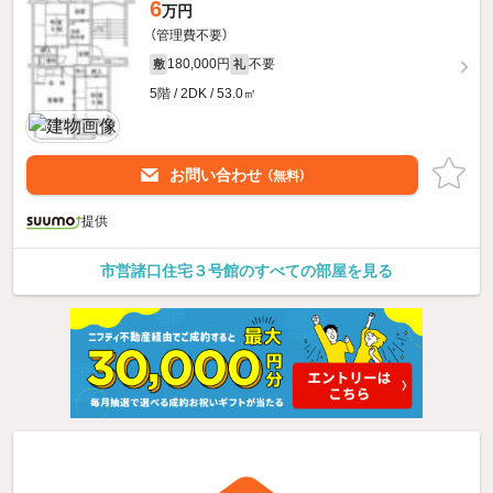
6
万円
（管理費不要）
180,000円
不要
敷
礼
5階 / 2DK / 53.0㎡
お問い合わせ
（無料）
提供
市営諸口住宅３号館のすべての部屋を見る