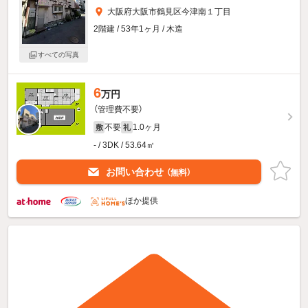
大阪府大阪市鶴見区今津南１丁目
2階建 / 53年1ヶ月 / 木造
すべての写真
6
万円
（管理費不要）
不要
1.0ヶ月
敷
礼
- / 3DK / 53.64㎡
お問い合わせ
（無料）
ほか提供