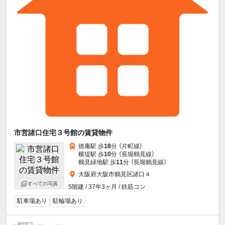
市営諸口住宅３号館の賃貸物件
徳庵駅 歩
18
分 （片町線）
横堤駅 歩
10
分 （長堀鶴見線）
鶴見緑地駅 歩
11
分 （長堀鶴見線）
大阪府大阪市鶴見区諸口４
すべての写真
5階建 / 37年3ヶ月 / 鉄筋コン
駐車場あり
駐輪場あり