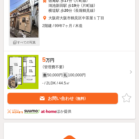
徳庵駅 歩
17
分 （片町線）
鴻池新田駅 歩
19
分 （片町線）
横堤駅 歩
20
分 （長堀鶴見線）
大阪府大阪市鶴見区中茶屋１丁目
2階建 / 99年7ヶ月 / 木造
すべての写真
5
万円
（管理費不要）
50,000円
100,000円
敷
礼
- / 2LDK / 44.5㎡
お問い合わせ
（無料）
ほか提供