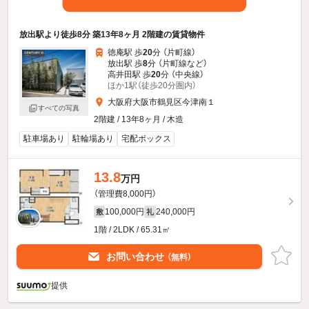
放出駅より徒歩8分 築13年8ヶ月 2階建の賃貸物件
徳庵駅 歩
20
分 （片町線）
放出駅 歩
8
分 （片町線
など
）
高井田駅 歩
20
分 （中央線）
ほか1駅（徒歩20分圏内）
大阪府大阪市鶴見区今津南１
すべての写真
2階建 / 13年8ヶ月 / 木造
駐車場あり
駐輪場あり
宅配ボックス
13.8
万円
（管理費8,000円）
100,000円
240,000円
敷
礼
1階 / 2LDK / 65.31㎡
お問い合わせ
（無料）
提供