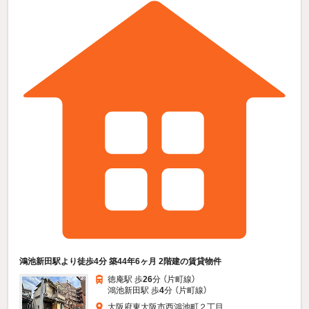
鴻池新田駅より徒歩4分 築44年6ヶ月 2階建の賃貸物件
徳庵駅 歩
26
分 （片町線）
鴻池新田駅 歩
4
分 （片町線）
大阪府東大阪市西鴻池町２丁目