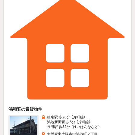
鴻和荘の賃貸物件
徳庵駅 歩
26
分 （片町線）
鴻池新田駅 歩
5
分 （片町線）
長田駅 歩
32
分 （けいはんな
など
）
大阪府東大阪市中鴻池町２丁目