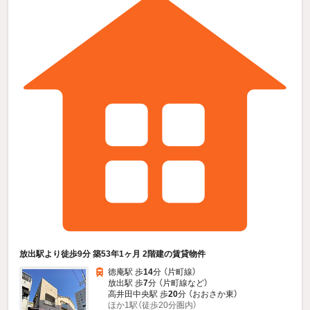
放出駅より徒歩9分 築53年1ヶ月 2階建の賃貸物件
徳庵駅 歩
14
分 （片町線）
放出駅 歩
7
分 （片町線
など
）
高井田中央駅 歩
20
分 （おおさか東）
ほか1駅（徒歩20分圏内）