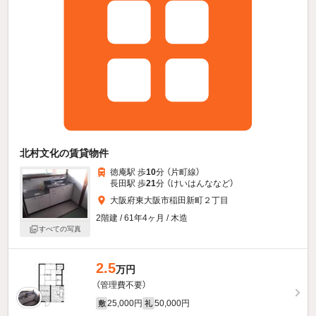
北村文化の賃貸物件
徳庵駅 歩
10
分 （片町線）
長田駅 歩
21
分 （けいはんな
など
）
大阪府東大阪市稲田新町２丁目
2階建 / 61年4ヶ月 / 木造
すべての写真
2.5
万円
（管理費不要）
25,000円
50,000円
敷
礼