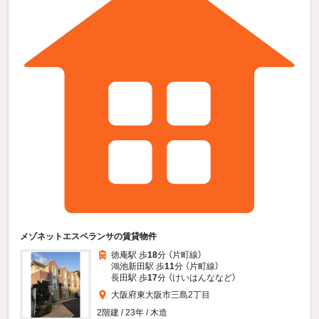
メゾネットエスペランサの賃貸物件
徳庵駅 歩
18
分 （片町線）
鴻池新田駅 歩
11
分 （片町線）
長田駅 歩
17
分 （けいはんな
など
）
大阪府東大阪市三島2丁目
2階建 / 23年 / 木造