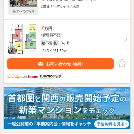
2階建 / 44年6ヶ月 / 木造
すべての写真
7
万円
（管理費不要）
不要
1.0ヶ月
敷
礼
- / 4DK / 61.59㎡
お問い合わせ
（無料）
提供