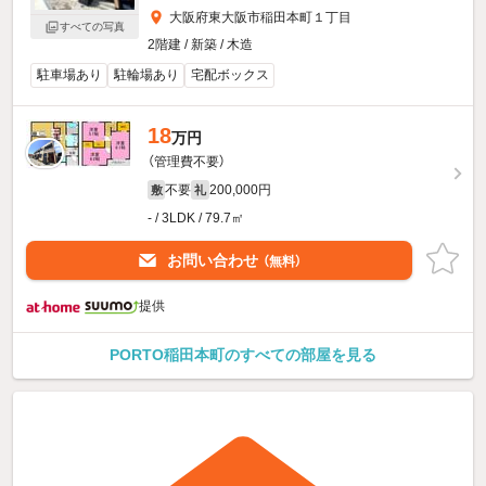
大阪府東大阪市稲田本町１丁目
すべての写真
2階建 / 新築 / 木造
駐車場あり
駐輪場あり
宅配ボックス
18
万円
（管理費不要）
不要
200,000円
敷
礼
- / 3LDK / 79.7㎡
お問い合わせ
（無料）
提供
PORTO稲田本町のすべての部屋を見る