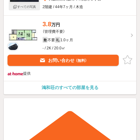
2階建 / 44年7ヶ月 / 木造
すべての写真
3.8
万円
（管理費不要）
不要
1.0ヶ月
敷
礼
- / 2K / 20.0㎡
お問い合わせ
（無料）
提供
鴻和荘のすべての部屋を見る