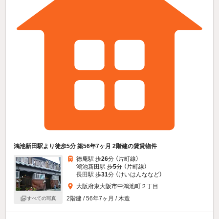
鴻池新田駅より徒歩5分 築56年7ヶ月 2階建の賃貸物件
徳庵駅 歩
26
分 （片町線）
鴻池新田駅 歩
5
分 （片町線）
長田駅 歩
31
分 （けいはんな
など
）
大阪府東大阪市中鴻池町２丁目
2階建 / 56年7ヶ月 / 木造
すべての写真