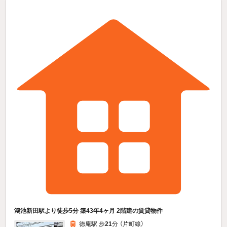
鴻池新田駅より徒歩5分 築43年4ヶ月 2階建の賃貸物件
徳庵駅 歩
21
分 （片町線）