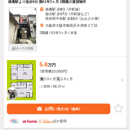
徳庵駅より徒歩9分 築61年3ヶ月 2階建の賃貸物件
徳庵駅 歩
8
分 （片町線）
放出駅 歩
17
分 （片町線
など
）
高井田中央駅 歩
22
分 （おおさか東）
大阪府大阪市鶴見区今津南３丁目
2階建 / 61年3ヶ月 / 木造
すべての写真
5.6
万円
（管理費10,000円）
1.0ヶ月
1.0ヶ月
敷
礼
- / 3DK / 46.37㎡
お問い合わせ
（無料）
ほか提供