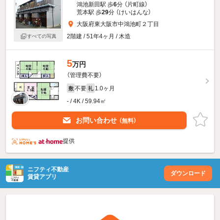
鴻池新田駅 歩
6
分 （片町線）
荒本駅 歩
29
分 （けいはんな）
大阪府東大阪市中鴻池町２丁目
2階建 / 51年4ヶ月 / 木造
すべての写真
5
万円
（管理費不要）
不要
1.0ヶ月
敷
礼
- / 4K / 59.94㎡
お問い合わせ
（無料）
提供
ニフティ不動産
ダウンロード
賃貸アプリ