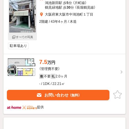
鴻池新田駅 歩
5
分 （片町線）
鶴見緑地駅 歩
30
分 （長堀鶴見線）
大阪府東大阪市中鴻池町１丁目
2階建 / 43年4ヶ月 / 木造
すべての写真
駐車場あり
7.5
万円
（管理費不要）
不要
2.0ヶ月
敷
礼
- / 1DK / 22.21㎡
お問い合わせ
（無料）
提供