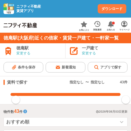
ニフティ不動産
ダウンロード
賃貸アプリ
お知らせ
閲覧履歴
マイページ
お気に入り
徳庵駅(大阪府)近くの借家・賃貸一戸建て・一軒家一覧
徳庵駅
一戸建て
変更する
変更する
条件を保存
新着通知
アプリで探す
賃料で探す
指定なし
〜
指定なし
43
件
指定した賃料で絞り込む
43
物件数
件
2026年08月03日
更新