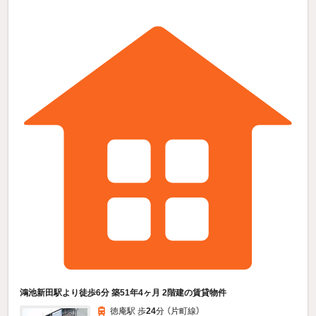
鴻池新田駅より徒歩6分 築51年4ヶ月 2階建の賃貸物件
徳庵駅 歩
24
分 （片町線）