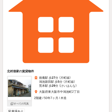
北村借家の賃貸物件
徳庵駅 歩
27
分 （片町線）
鴻池新田駅 歩
5
分 （片町線）
荒本駅 歩
29
分 （けいはんな）
大阪府東大阪市中鴻池町2丁目
2階建 / 50年7ヶ月 / 木造
すべての写真
駐車場あり