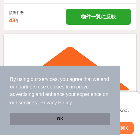
該当件数:
物件一覧に反映
43
件
By using our services, you agree that we and
our
partners
use cookies to improve
advertising and enhance your experience on
アプリに切り替えて、サクサクお部屋探し
our services.
Privacy Policy
会員登録なしですぐ使える。マップ検索やお気に入り保存など、
アプリ限定の便利な機能が使えます！
OK
Web版で続行
アプリを開く
駅・沿線を変更
絞り込み条件を変更