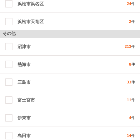
浜松市浜名区
24
件
浜松市天竜区
2
件
その他
沼津市
213
件
熱海市
8
件
三島市
33
件
富士宮市
11
件
伊東市
4
件
島田市
14
件