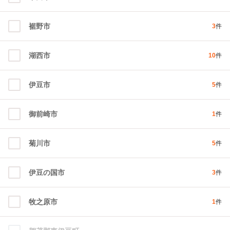
裾野市
3
件
湖西市
10
件
伊豆市
5
件
御前崎市
1
件
菊川市
5
件
伊豆の国市
3
件
牧之原市
1
件