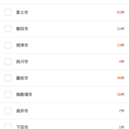
富士市
81
件
磐田市
11
件
焼津市
13
件
掛川市
4
件
藤枝市
36
件
御殿場市
16
件
袋井市
7
件
下田市
1
件