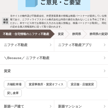
当サイトの物件及び不動産会社、外壁塗装業者の情報は検索パートナーが提供している情
報であり、ニフティライフスタイル株式会社は内容の責任を負わないことを予めご了承く
免責
事項
ださい。本サービス内でお客様が入力される個人情報は、検索パートナーが取得し、同社
の定める個人情報規約に従って取り扱われます。
不動産・住宅情報のニフティ不動産
賃貸
静岡県
静岡県の賃貸
ニフティ不動産
ニフティ不動産アプリ
＼Because／ ニフティ不動産
賃貸
月極駐車場
賃貸事務所・賃貸オフィス
貸店舗・店舗賃貸
貸し倉庫
新築一戸建て
新築マンション