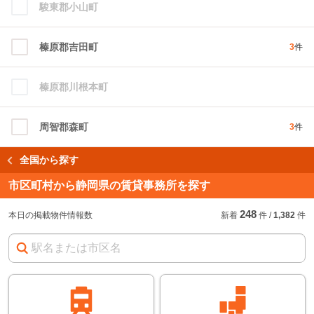
駿東郡小山町
榛原郡吉田町
3
件
榛原郡川根本町
周智郡森町
3
件
全国から探す
市区町村から静岡県の賃貸事務所を探す
248
本日の掲載物件情報数
新着
件
/
1,382
件