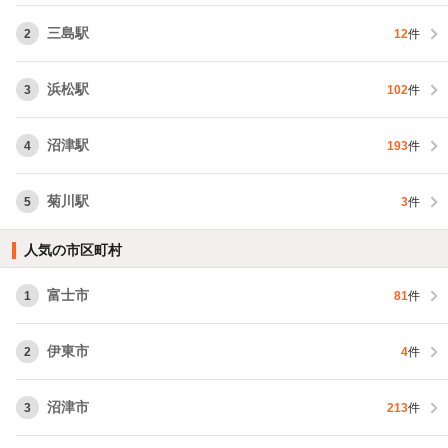
三島駅
2
12
件
浜松駅
3
102
件
沼津駅
4
193
件
菊川駅
5
3
件
人気の市区町村
富士市
1
81
件
伊東市
2
4
件
沼津市
3
213
件