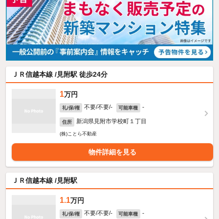
ＪＲ信越本線 /見附駅 徒歩24分
1
万円
不要/不要/-
-
礼/保/権
可能車種
新潟県見附市学校町１丁目
住所
(株)ことら不動産
物件詳細を見る
ＪＲ信越本線 /見附駅
1.1
万円
不要/不要/-
-
礼/保/権
可能車種