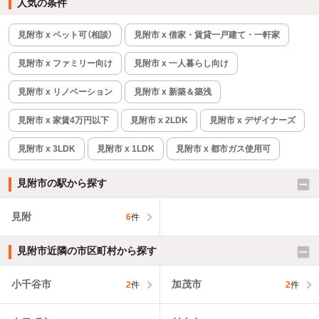
人気の条件
見附市 x ペット可（相談）
見附市 x 借家・賃貸一戸建て・一軒家
見附市 x ファミリー向け
見附市 x 一人暮らし向け
見附市 x リノベーション
見附市 x 新築＆築浅
見附市 x 家賃4万円以下
見附市 x 2LDK
見附市 x デザイナーズ
見附市 x 3LDK
見附市 x 1LDK
見附市 x 都市ガス使用可
見附市の駅から探す
見附
6
件
見附市近隣の市区町村から探す
小千谷市
加茂市
2
件
2
件