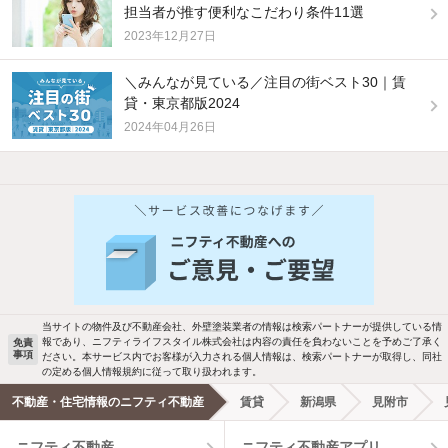
担当者が推す便利なこだわり条件11選
2023年12月27日
＼みんなが見ている／注目の街ベスト30｜賃
貸・東京都版2024
2024年04月26日
当サイトの物件及び不動産会社、外壁塗装業者の情報は検索パートナーが提供している情
報であり、ニフティライフスタイル株式会社は内容の責任を負わないことを予めご了承く
免責
事項
ださい。本サービス内でお客様が入力される個人情報は、検索パートナーが取得し、同社
の定める個人情報規約に従って取り扱われます。
不動産・住宅情報のニフティ不動産
賃貸
新潟県
見附市
ニフティ不動産
ニフティ不動産アプリ