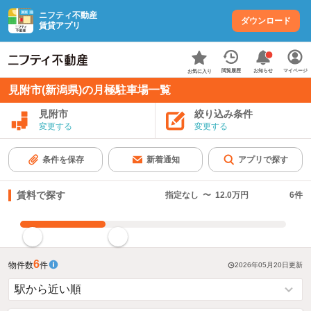
ニフティ不動産
ダウンロード
賃貸アプリ
お知らせ
閲覧履歴
マイページ
お気に入り
見附市(新潟県)の月極駐車場一覧
見附市
絞り込み条件
変更する
変更する
条件を保存
新着通知
アプリで探す
賃料で探す
指定なし
〜
12.0万円
6
件
指定した賃料で絞り込む
6
物件数
件
2026年05月20日
更新