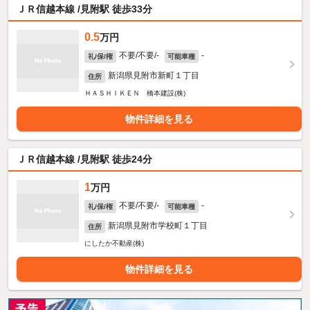
ＪＲ信越本線 /見附駅 徒歩33分
0.5
万円
不要/不要/-
-
礼/保/権
可能車種
新潟県見附市新町１丁目
住所
ＨＡＳＨＩＫＥＮ 橋本建設(株)
物件詳細を見る
ＪＲ信越本線 /見附駅 徒歩24分
1
万円
不要/不要/-
-
礼/保/権
可能車種
新潟県見附市学校町１丁目
住所
にしたか不動産(株)
物件詳細を見る