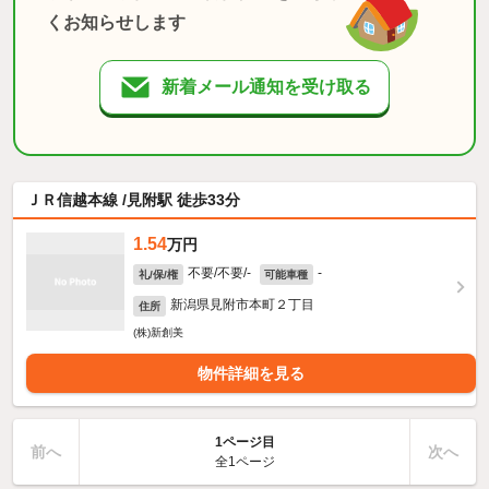
くお知らせします
新着メール通知を受け取る
ＪＲ信越本線 /見附駅 徒歩33分
1.54
万円
不要/不要/-
-
礼/保/権
可能車種
新潟県見附市本町２丁目
住所
(株)新創美
物件詳細を見る
1ページ目
前へ
次へ
全1ページ