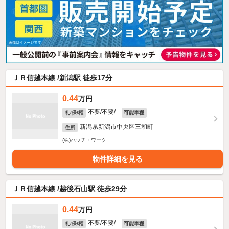
ＪＲ信越本線 /新潟駅 徒歩17分
0.44
万円
不要/不要/-
-
礼/保/権
可能車種
新潟県新潟市中央区三和町
住所
(株)ハッチ・ワーク
物件詳細を見る
ＪＲ信越本線 /越後石山駅 徒歩29分
0.44
万円
不要/不要/-
-
礼/保/権
可能車種