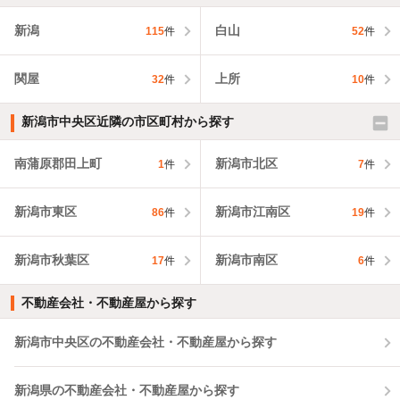
新潟
白山
115
件
52
件
関屋
上所
32
件
10
件
新潟市中央区近隣の市区町村から探す
南蒲原郡田上町
新潟市北区
1
件
7
件
新潟市東区
新潟市江南区
86
件
19
件
新潟市秋葉区
新潟市南区
17
件
6
件
不動産会社・不動産屋から探す
新潟市中央区の不動産会社・不動産屋から探す
新潟県の不動産会社・不動産屋から探す