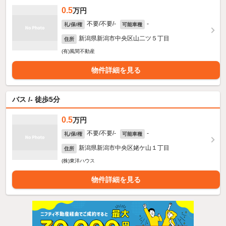
0.5
万円
不要/不要/-
-
礼/保/権
可能車種
新潟県新潟市中央区山二ツ５丁目
住所
(有)風間不動産
物件詳細を見る
バス /- 徒歩5分
0.5
万円
不要/不要/-
-
礼/保/権
可能車種
新潟県新潟市中央区姥ケ山１丁目
住所
(株)東洋ハウス
物件詳細を見る