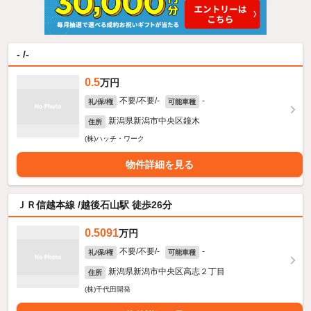
- /-
0.5
万円
不要/不要/-
-
礼/保/権
可能車種
新潟県新潟市中央区鐘木
住所
(株)ハッチ・ワーク
物件詳細を見る
ＪＲ信越本線 /越後石山駅 徒歩26分
0.5091
万円
不要/不要/-
-
礼/保/権
可能車種
新潟県新潟市中央区高志２丁目
住所
(株)千代田開発