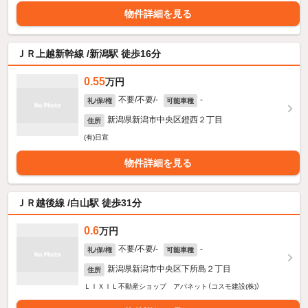
物件詳細を見る
ＪＲ上越新幹線 /新潟駅 徒歩16分
0.55
万円
不要/不要/-
-
礼/保/権
可能車種
新潟県新潟市中央区鐙西２丁目
住所
(有)日宣
物件詳細を見る
ＪＲ越後線 /白山駅 徒歩31分
0.6
万円
不要/不要/-
-
礼/保/権
可能車種
新潟県新潟市中央区下所島２丁目
住所
ＬＩＸＩＬ不動産ショップ アパネット（コスモ建設(株)）