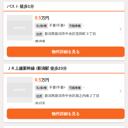
バス /- 徒歩1分
0.5
万円
不要/不要/-
-
礼/保/権
可能車種
新潟県新潟市中央区窪田町３丁目
住所
(株)幸建
物件詳細を見る
ＪＲ上越新幹線 /新潟駅 徒歩23分
0.5
万円
不要/不要/-
-
礼/保/権
可能車種
新潟県新潟市中央区堀之内南２丁目
住所
(有)日宣
物件詳細を見る