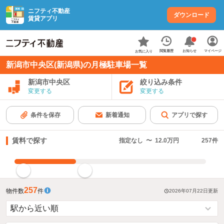
ニフティ不動産
ダウンロード
賃貸アプリ
お知らせ
閲覧履歴
マイページ
お気に入り
新潟市中央区(新潟県)の月極駐車場一覧
新潟市中央区
絞り込み条件
変更する
変更する
条件を保存
新着通知
アプリで探す
賃料で探す
指定なし
〜
12.0万円
257
件
指定した賃料で絞り込む
257
物件数
件
2026年07月22日
更新