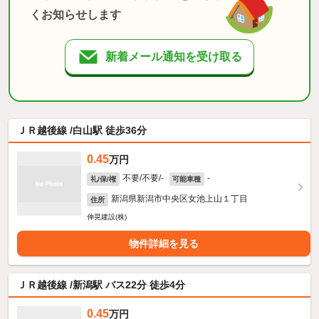
くお知らせします
新着メール通知を受け取る
ＪＲ越後線 /白山駅 徒歩36分
0.45
万円
不要/不要/-
-
礼/保/権
可能車種
新潟県新潟市中央区女池上山１丁目
住所
伸晃建設(株)
物件詳細を見る
ＪＲ越後線 /新潟駅 バス22分 徒歩4分
0.45
万円