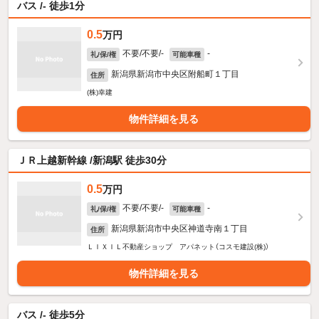
バス /- 徒歩1分
0.5
万円
不要/不要/-
-
礼/保/権
可能車種
新潟県新潟市中央区附船町１丁目
住所
(株)幸建
物件詳細を見る
ＪＲ上越新幹線 /新潟駅 徒歩30分
0.5
万円
不要/不要/-
-
礼/保/権
可能車種
新潟県新潟市中央区神道寺南１丁目
住所
ＬＩＸＩＬ不動産ショップ アパネット（コスモ建設(株)）
物件詳細を見る
バス /- 徒歩5分