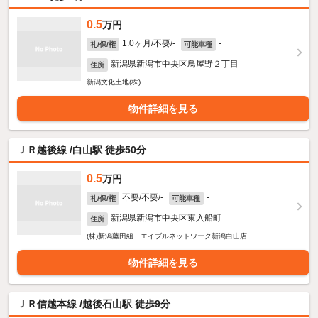
0.5
万円
1.0ヶ月/不要/-
-
礼/保/権
可能車種
新潟県新潟市中央区鳥屋野２丁目
住所
新潟文化土地(株)
物件詳細を見る
ＪＲ越後線 /白山駅 徒歩50分
0.5
万円
不要/不要/-
-
礼/保/権
可能車種
新潟県新潟市中央区東入船町
住所
(株)新潟藤田組 エイブルネットワーク新潟白山店
物件詳細を見る
ＪＲ信越本線 /越後石山駅 徒歩9分