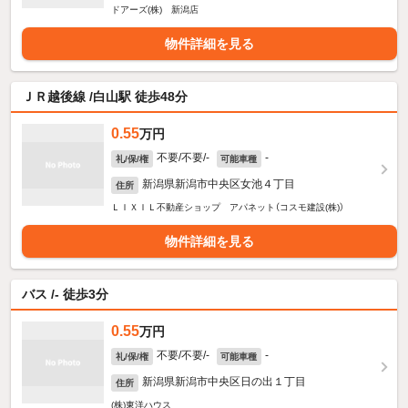
ドアーズ(株) 新潟店
物件詳細を見る
ＪＲ越後線 /白山駅 徒歩48分
0.55
万円
不要/不要/-
-
礼/保/権
可能車種
新潟県新潟市中央区女池４丁目
住所
ＬＩＸＩＬ不動産ショップ アパネット（コスモ建設(株)）
物件詳細を見る
バス /- 徒歩3分
0.55
万円
不要/不要/-
-
礼/保/権
可能車種
新潟県新潟市中央区日の出１丁目
住所
(株)東洋ハウス