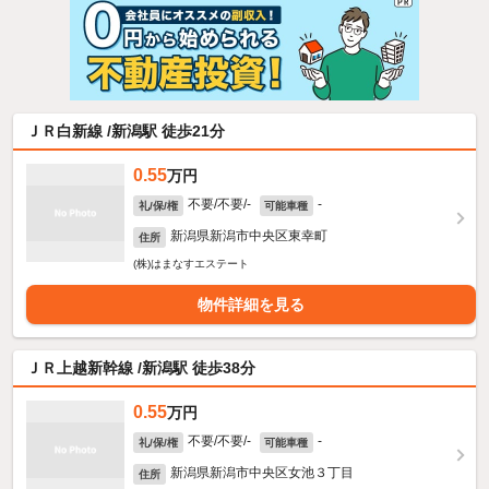
ＪＲ白新線 /新潟駅 徒歩21分
0.55
万円
不要/不要/-
-
礼/保/権
可能車種
新潟県新潟市中央区東幸町
住所
(株)はまなすエステート
物件詳細を見る
ＪＲ上越新幹線 /新潟駅 徒歩38分
0.55
万円
不要/不要/-
-
礼/保/権
可能車種
新潟県新潟市中央区女池３丁目
住所