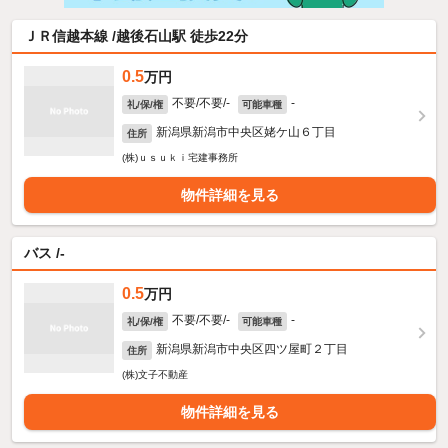
ＪＲ信越本線 /越後石山駅 徒歩22分
0.5
万円
不要/不要/-
-
礼/保/権
可能車種
新潟県新潟市中央区姥ケ山６丁目
住所
(株)ｕｓｕｋｉ宅建事務所
物件詳細を見る
バス /-
0.5
万円
不要/不要/-
-
礼/保/権
可能車種
新潟県新潟市中央区四ツ屋町２丁目
住所
(株)文子不動産
物件詳細を見る