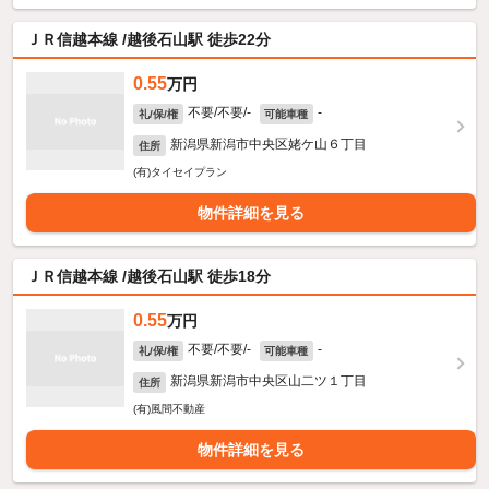
ＪＲ信越本線 /越後石山駅 徒歩22分
0.55
万円
不要/不要/-
-
礼/保/権
可能車種
新潟県新潟市中央区姥ケ山６丁目
住所
(有)タイセイプラン
物件詳細を見る
ＪＲ信越本線 /越後石山駅 徒歩18分
0.55
万円
不要/不要/-
-
礼/保/権
可能車種
新潟県新潟市中央区山二ツ１丁目
住所
(有)風間不動産
物件詳細を見る