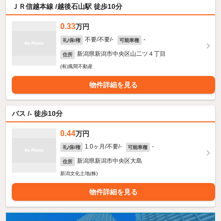
ＪＲ信越本線 /越後石山駅 徒歩10分
0.33
万円
不要/不要/-
-
礼/保/権
可能車種
新潟県新潟市中央区山二ツ４丁目
住所
(有)風間不動産
物件詳細を見る
バス /- 徒歩10分
0.44
万円
1.0ヶ月/不要/-
-
礼/保/権
可能車種
新潟県新潟市中央区大島
住所
新潟文化土地(株)
物件詳細を見る