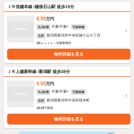
ＪＲ信越本線 /越後石山駅 徒歩19分
0.55
万円
不要/不要/-
-
礼/保/権
可能車種
新潟県新潟市中央区姥ケ山６丁目
住所
(株)ｕｓｕｋｉ宅建事務所
物件詳細を見る
ＪＲ上越新幹線 /新潟駅 徒歩38分
0.55
万円
不要/不要/-
-
礼/保/権
可能車種
新潟県新潟市中央区桜木町
住所
(株)礎不動産
物件詳細を見る