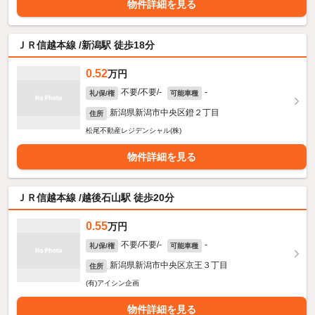
物件詳細を見る
ＪＲ信越本線 /新潟駅 徒歩18分
0.52
万円
不要/不要/-
-
礼/保/権
可能車種
新潟県新潟市中央区鐙２丁目
住所
松尾不動産レジデンシャル(株)
物件詳細を見る
ＪＲ信越本線 /越後石山駅 徒歩20分
0.55
万円
不要/不要/-
-
礼/保/権
可能車種
新潟県新潟市中央区京王３丁目
住所
(有)アイシン企画
物件詳細を見る