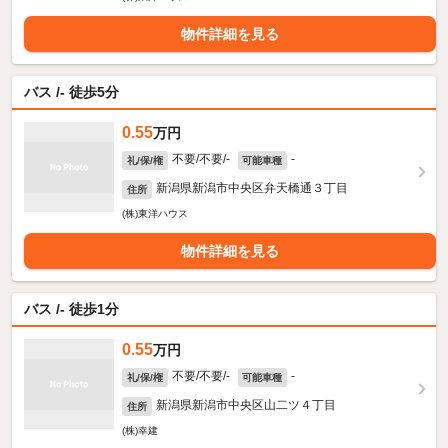
物件詳細を見る
バス /- 徒歩5分
0.55
万円
不要/不要/-
-
礼/保/権
可能車種
新潟県新潟市中央区弁天橋通３丁目
住所
(株)東洋ハウス
物件詳細を見る
バス /- 徒歩1分
0.55
万円
不要/不要/-
-
礼/保/権
可能車種
新潟県新潟市中央区山二ツ４丁目
住所
(株)幸建