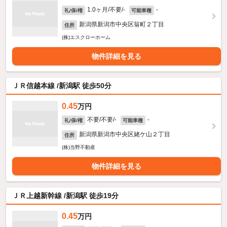
1.0ヶ月/不要/-
-
礼/保/権
可能車種
新潟県新潟市中央区翁町２丁目
住所
(株)エスクローホーム
物件詳細を見る
ＪＲ信越本線 /新潟駅 徒歩50分
0.45
万円
不要/不要/-
-
礼/保/権
可能車種
新潟県新潟市中央区姥ケ山２丁目
住所
(株)当野不動産
物件詳細を見る
ＪＲ上越新幹線 /新潟駅 徒歩19分
0.45
万円