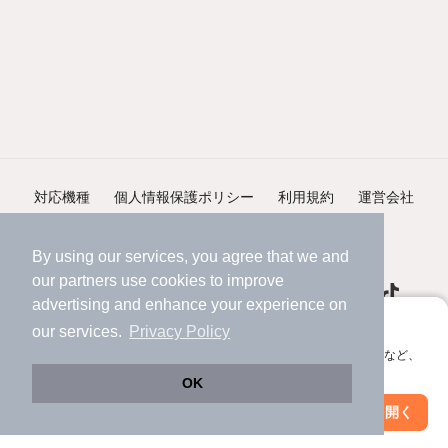
対応機種
個人情報保護ポリシー
利用規約
運営会社
ヘルプ・お問い合わせ
採用情報
By using our services, you agree that we and
our
partners
use cookies to improve
advertising and enhance your experience on
アプリに切り替えて、サクサクお部屋探し
our services.
Privacy Policy
会員登録なしですぐ使える。マップ検索やお気に入り保存など、
©NIFTY Lifestyle Co., Ltd.
アプリ限定の便利な機能が使えます！
OK
Web版で続行
アプリを開く
市区町村を変更
絞り込み条件を変更