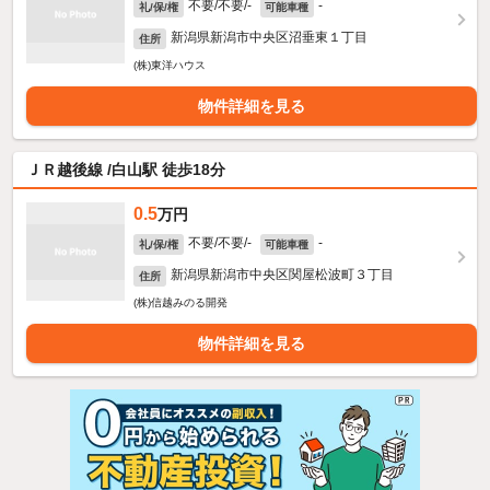
不要/不要/-
-
礼/保/権
可能車種
新潟県新潟市中央区沼垂東１丁目
住所
(株)東洋ハウス
物件詳細を見る
ＪＲ越後線 /白山駅 徒歩18分
0.5
万円
不要/不要/-
-
礼/保/権
可能車種
新潟県新潟市中央区関屋松波町３丁目
住所
(株)信越みのる開発
物件詳細を見る