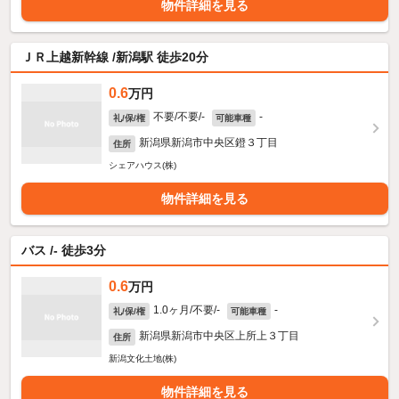
物件詳細を見る
ＪＲ上越新幹線 /新潟駅 徒歩20分
0.6
万円
不要/不要/-
-
礼/保/権
可能車種
新潟県新潟市中央区鐙３丁目
住所
シェアハウス(株)
物件詳細を見る
バス /- 徒歩3分
0.6
万円
1.0ヶ月/不要/-
-
礼/保/権
可能車種
新潟県新潟市中央区上所上３丁目
住所
新潟文化土地(株)
物件詳細を見る