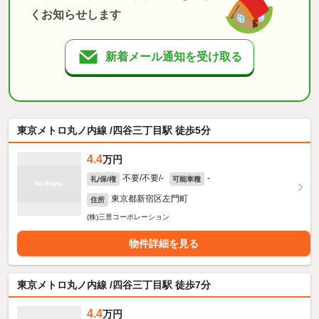
くお知らせします
新着メール通知を受け取る
東京メトロ丸ノ内線 /四谷三丁目駅 徒歩5分
4.4
万円
不要/不要/-
-
礼/保/権
可能車種
東京都新宿区左門町
住所
(株)三景コーポレーション
物件詳細を見る
東京メトロ丸ノ内線 /四谷三丁目駅 徒歩7分
4.4
万円