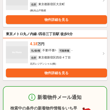
東京都新宿区大京町
住所
(株)丸山不動産
物件詳細を見る
東京メトロ丸ノ内線 /四谷三丁目駅 徒歩5分
4.18
万円
不要/不要/-
-
礼/保/権
可能車種
東京都新宿区四谷４丁目
住所
北沢レジデンシャル(株)
物件詳細を見る
新着物件メール通知
検索中の条件の新着物件情報をいち早