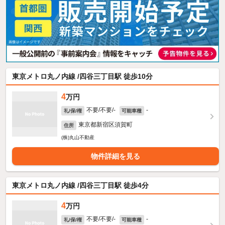
東京メトロ丸ノ内線 /四谷三丁目駅 徒歩10分
4
万円
不要/不要/-
-
礼/保/権
可能車種
東京都新宿区須賀町
住所
(株)丸山不動産
物件詳細を見る
東京メトロ丸ノ内線 /四谷三丁目駅 徒歩4分
4
万円
不要/不要/-
-
礼/保/権
可能車種