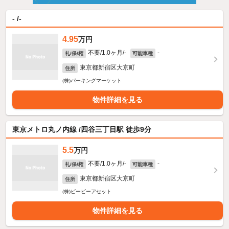
- /-
4.95
万円
不要/1.0ヶ月/-
-
礼/保/権
可能車種
東京都新宿区大京町
住所
(株)パーキングマーケット
物件詳細を見る
東京メトロ丸ノ内線 /四谷三丁目駅 徒歩9分
5.5
万円
不要/1.0ヶ月/-
-
礼/保/権
可能車種
東京都新宿区大京町
住所
(株)ビービーアセット
物件詳細を見る