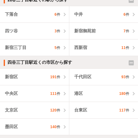
下落合
中井
6
件
6
件
四ツ谷
新宿御苑前
3
件
7
件
新宿三丁目
西新宿
5
件
11
件
四谷三丁目駅近くの市区から探す
新宿区
千代田区
191
件
93
件
中央区
港区
111
件
180
件
文京区
台東区
120
件
117
件
墨田区
140
件