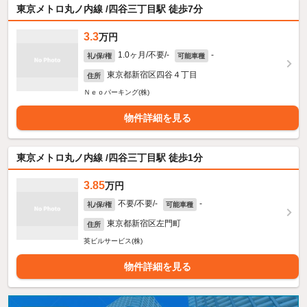
東京メトロ丸ノ内線 /四谷三丁目駅 徒歩7分
3.3
万円
1.0ヶ月/不要/-
-
礼/保/権
可能車種
東京都新宿区四谷４丁目
住所
Ｎｅｏパーキング(株)
物件詳細を見る
東京メトロ丸ノ内線 /四谷三丁目駅 徒歩1分
3.85
万円
不要/不要/-
-
礼/保/権
可能車種
東京都新宿区左門町
住所
英ビルサービス(株)
物件詳細を見る