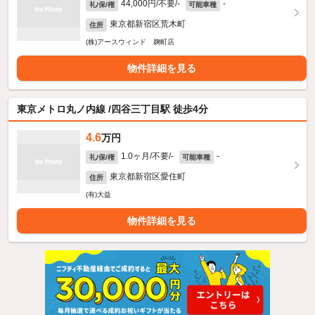
44,000円/不要/-
-
礼/保/権
可能車種
東京都新宿区荒木町
住所
(株)アースウィンド 麹町店
物件詳細を見る
東京メトロ丸ノ内線 /四谷三丁目駅 徒歩4分
4.6
万円
1.0ヶ月/不要/-
-
礼/保/権
可能車種
東京都新宿区愛住町
住所
(有)大益
物件詳細を見る