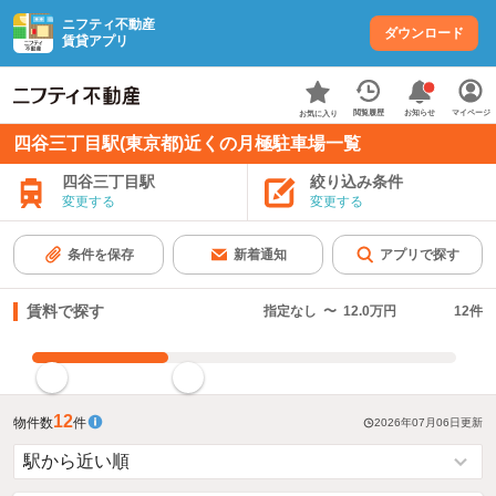
ニフティ不動産
ダウンロード
賃貸アプリ
お知らせ
閲覧履歴
マイページ
お気に入り
四谷三丁目駅(東京都)近くの月極駐車場一覧
四谷三丁目駅
絞り込み条件
変更する
変更する
条件を保存
新着通知
アプリで探す
賃料で探す
指定なし
〜
12.0万円
12
件
指定した賃料で絞り込む
12
物件数
件
2026年07月06日
更新